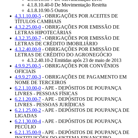
4.1.8.10.40-0 De Movimentação Restrita
4.1.8.10.90-5 Outros
4.3.1.10.00-5
- OBRIGAÇÕES POR ACEITES DE
TÍTULOS CAMBIAIS
4.3.2.25.00-0
- OBRIGAÇÕES POR EMISSÃO DE
LETRAS HIPOTECÁRIAS
4.3.2.35.00-7
- OBRIGAÇÕES POR EMISSÃO DE
LETRAS DE CRÉDITO IMOBILIÁRIO
4.3.2.40.00-9
- OBRIGAÇÕES POR EMISSÃO DE
LETRAS DE CRÉDITO DO AGRONEGÓCIO
4.3.2.40.10-2 Emitidas após 23 de maio de 2013
4.9.9.25.00-5
- OBRIGAÇÕES POR CONVÊNIOS
OFICIAIS
4.9.9.27.00-3
- OBRIGAÇÕES DE PAGAMENTO EM
NOME DE TERCEIROS
6.2.1.10.00-0
- APE - DEPÓSITOS DE POUPANÇA
LIVRES - PESSOAS FÍSICAS
6.2.1.20.00-7
- APE - DEPÓSITOS DE POUPANÇA
LIVRES - PESSOAS JURÍDICAS
6.2.1.25.00-2
- APE - DEPÓSITOS DE POUPANÇA DE
LIGADAS
6.2.1.30.00-4
- APE - DEPÓSITOS DE POUPANÇA
PECÚLIO
6.2.1.35.00-9
- APE - DEPÓSITOS DE POUPANÇA DE
INSTITUIÇÕES DO SISTEMA FINANCEIRO