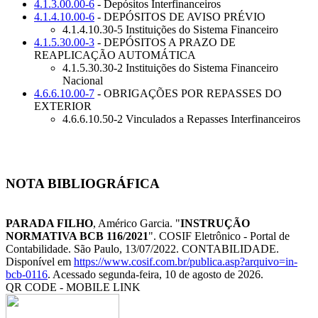
4.1.3.00.00-6
- Depósitos Interfinanceiros
4.1.4.10.00-6
- DEPÓSITOS DE AVISO PRÉVIO
4.1.4.10.30-5 Instituições do Sistema Financeiro
4.1.5.30.00-3
- DEPÓSITOS A PRAZO DE
REAPLICAÇÃO AUTOMÁTICA
4.1.5.30.30-2 Instituições do Sistema Financeiro
Nacional
4.6.6.10.00-7
- OBRIGAÇÕES POR REPASSES DO
EXTERIOR
4.6.6.10.50-2 Vinculados a Repasses Interfinanceiros
NOTA BIBLIOGRÁFICA
PARADA FILHO
, Américo Garcia. "
INSTRUÇÃO
NORMATIVA BCB 116/2021
". COSIF Eletrônico - Portal de
Contabilidade. São Paulo, 13/07/2022. CONTABILIDADE.
Disponível em
https://www.cosif.com.br/publica.asp?arquivo=in-
bcb-0116
. Acessado segunda-feira, 10 de agosto de 2026.
QR CODE - MOBILE LINK