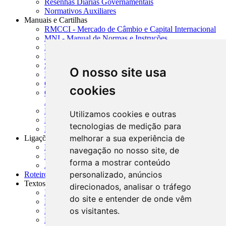
Resenhas Diárias Governamentais
Normativos Auxiliares
Manuais e Cartilhas
RMCCI - Mercado de Câmbio e Capital Internacional
MNI - Manual de Normas e Instruções
MTVM - Manual de Títulos e Valores Mobiliários
MCR - Manual de Crédito Rural
SISORF - Manual de Organização do SFN
O nosso site usa
MASUP - Manual de Supervisão Bancária
CADOC - Catálogo de Documentos
cookies
CNAE-CONCLA - Classificação Nacional de
Atividades Econômicas
PMF - Cartilhas do BCB
Utilizamos cookies e outras
Manuais Auxiliares do BCB e Cosif-e
tecnologias de medição para
Resenhas Diárias Governamentais
melhorar a sua experiência de
Ligações Externas
Links Úteis
navegação no nosso site, de
Presidência da República
forma a mostrar conteúdo
Agências Nacionais Reguladoras
personalizado, anúncios
Roteiros para Estudos
Textos
direcionados, analisar o tráfego
Índice de Textos
do site e entender de onde vêm
Editorial
os visitantes.
Monografias
Na Imprensa