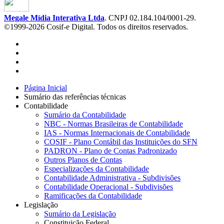
Megale Mídia Interativa Ltda
. CNPJ 02.184.104/0001-29.
©1999-2026 Cosif-e Digital. Todos os direitos reservados.
Página Inicial
Sumário das referências técnicas
Contabilidade
Sumário da Contabilidade
NBC - Normas Brasileiras de Contabilidade
IAS - Normas Internacionais de Contabilidade
COSIF - Plano Contábil das Instituições do SFN
PADRON - Plano de Contas Padronizado
Outros Planos de Contas
Especializações da Contabilidade
Contabilidade Administrativa - Subdivisões
Contabilidade Operacional - Subdivisões
Ramificações da Contabilidade
Legislação
Sumário da Legislação
Constituição Federal