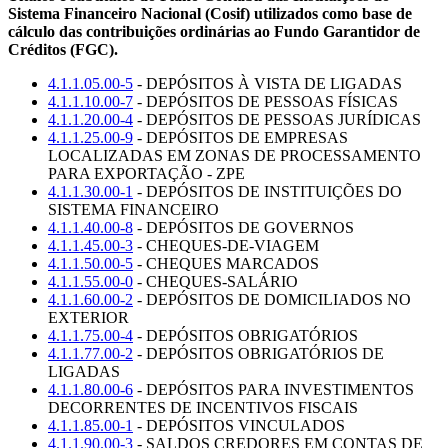
Sistema Financeiro Nacional (Cosif) utilizados como base de
cálculo das contribuições ordinárias ao Fundo Garantidor de
Créditos (FGC).
4.1.1.05.00-5
- DEPÓSITOS À VISTA DE LIGADAS
4.1.1.10.00-7
- DEPÓSITOS DE PESSOAS FÍSICAS
4.1.1.20.00-4
- DEPÓSITOS DE PESSOAS JURÍDICAS
4.1.1.25.00-9
- DEPÓSITOS DE EMPRESAS
LOCALIZADAS EM ZONAS DE PROCESSAMENTO
PARA EXPORTAÇÃO - ZPE
4.1.1.30.00-1
- DEPÓSITOS DE INSTITUIÇÕES DO
SISTEMA FINANCEIRO
4.1.1.40.00-8
- DEPÓSITOS DE GOVERNOS
4.1.1.45.00-3
- CHEQUES-DE-VIAGEM
4.1.1.50.00-5
- CHEQUES MARCADOS
4.1.1.55.00-0
- CHEQUES-SALÁRIO
4.1.1.60.00-2
- DEPÓSITOS DE DOMICILIADOS NO
EXTERIOR
4.1.1.75.00-4
- DEPÓSITOS OBRIGATÓRIOS
4.1.1.77.00-2
- DEPÓSITOS OBRIGATÓRIOS DE
LIGADAS
4.1.1.80.00-6
- DEPÓSITOS PARA INVESTIMENTOS
DECORRENTES DE INCENTIVOS FISCAIS
4.1.1.85.00-1
- DEPÓSITOS VINCULADOS
4.1.1.90.00-3
- SALDOS CREDORES EM CONTAS DE