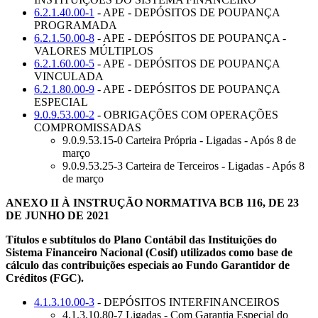
6.2.1.40.00-1
- APE - DEPÓSITOS DE POUPANÇA
PROGRAMADA
6.2.1.50.00-8
- APE - DEPÓSITOS DE POUPANÇA -
VALORES MÚLTIPLOS
6.2.1.60.00-5
- APE - DEPÓSITOS DE POUPANÇA
VINCULADA
6.2.1.80.00-9
- APE - DEPÓSITOS DE POUPANÇA
ESPECIAL
9.0.9.53.00-2
- OBRIGAÇÕES COM OPERAÇÕES
COMPROMISSADAS
9.0.9.53.15-0 Carteira Própria - Ligadas - Após 8 de
março
9.0.9.53.25-3 Carteira de Terceiros - Ligadas - Após 8
de março
ANEXO II À INSTRUÇÃO NORMATIVA BCB 116, DE 23
DE JUNHO DE 2021
Títulos e subtítulos do Plano Contábil das Instituições do
Sistema Financeiro Nacional (Cosif) utilizados como base de
cálculo das contribuições especiais ao Fundo Garantidor de
Créditos (FGC).
4.1.3.10.00-3
- DEPÓSITOS INTERFINANCEIROS
4.1.3.10.80-7 Ligadas - Com Garantia Especial do