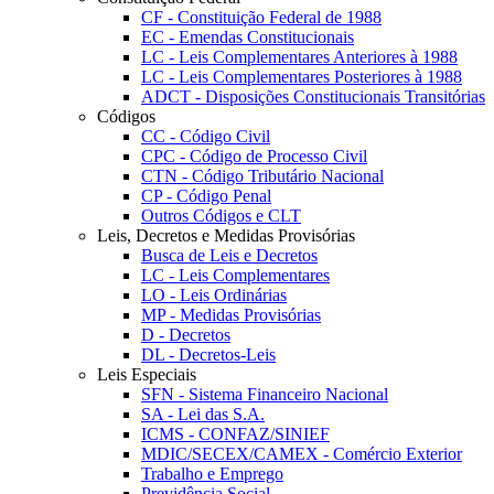
CF - Constituição Federal de 1988
EC - Emendas Constitucionais
LC - Leis Complementares Anteriores à 1988
LC - Leis Complementares Posteriores à 1988
ADCT - Disposições Constitucionais Transitórias
Códigos
CC - Código Civil
CPC - Código de Processo Civil
CTN - Código Tributário Nacional
CP - Código Penal
Outros Códigos e CLT
Leis, Decretos e Medidas Provisórias
Busca de Leis e Decretos
LC - Leis Complementares
LO - Leis Ordinárias
MP - Medidas Provisórias
D - Decretos
DL - Decretos-Leis
Leis Especiais
SFN - Sistema Financeiro Nacional
SA - Lei das S.A.
ICMS - CONFAZ/SINIEF
MDIC/SECEX/CAMEX - Comércio Exterior
Trabalho e Emprego
Previdência Social