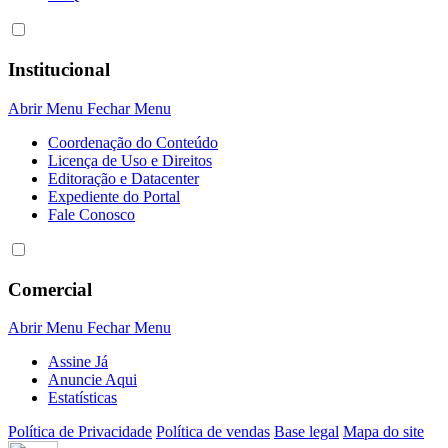
Institucional
Abrir Menu
Fechar Menu
Coordenação do Conteúdo
Licença de Uso e Direitos
Editoração e Datacenter
Expediente do Portal
Fale Conosco
Comercial
Abrir Menu
Fechar Menu
Assine Já
Anuncie Aqui
Estatísticas
Política de Privacidade
Política de vendas
Base legal
Mapa do site