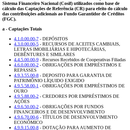
Sistema Financeiro Nacional (Cosif) utilizados como base de
cálculo das Captações de Referência (CR) para efeito do cálculo
das contribuições adicionais ao Fundo Garantidor de Créditos
(FGC).
a - Captações Totais
4.1.0.00.00-7
- DEPÓSITOS
4.3.0.00.00-5
- RECURSOS DE ACEITES CAMBIAIS,
LETRAS IMOBILIÁRIAS E HIPOTECÁRIAS,
DEBÊNTURES E SIMILARES
4.4.5.00.00-9
- Recursos Recebidos de Cooperativas Filiadas
4.6.0.00.00-2
- OBRIGAÇÕES POR EMPRÉSTIMOS E
REPASSES
4.9.3.55.00-8
- DEPOSITO PARA GARANTIA DE
PATRIMÔNIO LÍQUIDO EXIGIDO
4.9.5.58.00-1
- OBRIGAÇÕES POR EMPRÉSTIMOS DE
OURO
4.9.5.88.00-2
- CREDORES POR EMPRÉSTIMOS DE
AÇÕES
4.9.6.50.00-2
- OBRIGAÇÕES POR FUNDOS
FINANCEIROS E DE DESENVOLVIMENTO
4.9.6.70.00-6
- TÍTULOS DE DESENVOLVIMENTO
ECONÔMICO
4.9.9.15.00-8
- DOTAÇÃO PARA AUMENTO DE