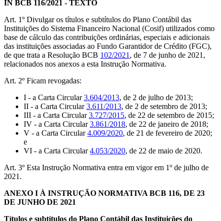
IN BCB 116/2021
- TEXTO
Art. 1º
Divulgar os títulos e subtítulos do Plano Contábil das
Instituições do Sistema Financeiro Nacional (Cosif) utilizados como
base de cálculo das contribuições ordinárias, especiais e adicionais
das instituições associadas ao Fundo Garantidor de Crédito (FGC),
de que trata a Resolução BCB
102/2021
, de 7 de junho de 2021,
relacionados nos anexos a esta Instrução Normativa.
Art. 2º Ficam revogadas:
I - a
Carta Circular
3.604/2013
, de 2 de julho de 2013
;
II - a Carta Circular
3.611/2013
, de 2 de setembro de 2013;
III - a Carta Circular
3.727/2015
, de 22 de setembro de 2015;
IV - a Carta Circular
3.861/2018
, de 22 de janeiro de 2018;
V - a Carta Circular
4.009/2020
, de 21 de fevereiro de 2020;
e
VI - a Carta Circular
4.053/2020
, de 22 de maio de 2020.
Art. 3º Esta Instrução Normativa entra em vigor em 1º de julho de
2021.
ANEXO I À INSTRUÇÃO NORMATIVA BCB 116, DE 23
DE JUNHO DE 2021
Títulos e subtítulos do Plano Contábil das Instituições do