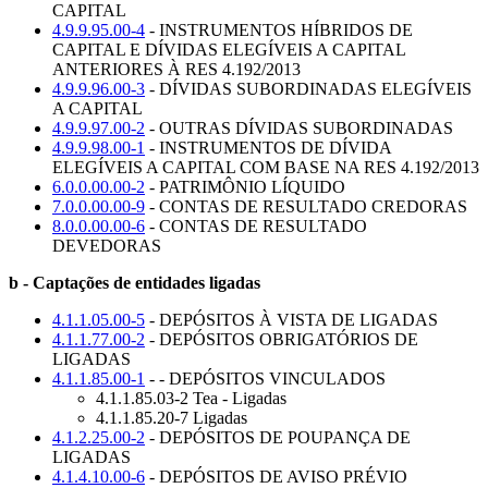
CAPITAL
4.9.9.95.00-4
- INSTRUMENTOS HÍBRIDOS DE
CAPITAL E DÍVIDAS ELEGÍVEIS A CAPITAL
ANTERIORES À RES 4.192/2013
4.9.9.96.00-3
- DÍVIDAS SUBORDINADAS ELEGÍVEIS
A CAPITAL
4.9.9.97.00-2
- OUTRAS DÍVIDAS SUBORDINADAS
4.9.9.98.00-1
- INSTRUMENTOS DE DÍVIDA
ELEGÍVEIS A CAPITAL COM BASE NA RES 4.192/2013
6.0.0.00.00-2
- PATRIMÔNIO LÍQUIDO
7.0.0.00.00-9
- CONTAS DE RESULTADO CREDORAS
8.0.0.00.00-6
- CONTAS DE RESULTADO
DEVEDORAS
b - Captações de entidades ligadas
4.1.1.05.00-5
- DEPÓSITOS À VISTA DE LIGADAS
4.1.1.77.00-2
- DEPÓSITOS OBRIGATÓRIOS DE
LIGADAS
4.1.1.85.00-1
- - DEPÓSITOS VINCULADOS
4.1.1.85.03-2 Tea - Ligadas
4.1.1.85.20-7 Ligadas
4.1.2.25.00-2
- DEPÓSITOS DE POUPANÇA DE
LIGADAS
4.1.4.10.00-6
- DEPÓSITOS DE AVISO PRÉVIO