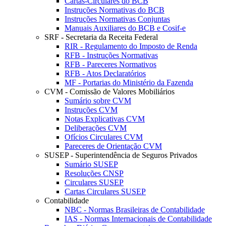
Cartas-Circulares do BCB
Instruções Normativas do BCB
Instruções Normativas Conjuntas
Manuais Auxiliares do BCB e Cosif-e
SRF - Secretaria da Receita Federal
RIR - Regulamento do Imposto de Renda
RFB - Instruções Normativas
RFB - Pareceres Normativos
RFB - Atos Declaratórios
MF - Portarias do Ministério da Fazenda
CVM - Comissão de Valores Mobiliários
Sumário sobre CVM
Instruções CVM
Notas Explicativas CVM
Deliberações CVM
Ofícios Circulares CVM
Pareceres de Orientação CVM
SUSEP - Superintendência de Seguros Privados
Sumário SUSEP
Resoluções CNSP
Circulares SUSEP
Cartas Circulares SUSEP
Contabilidade
NBC - Normas Brasileiras de Contabilidade
IAS - Normas Internacionais de Contabilidade