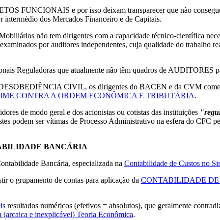
 FUNCIONAIS e por isso deixam transparecer que não conseguem ent
 por intermédio dos Mercados Financeiro e de Capitais.
biliários não tem dirigentes com a capacidade técnico-científica nec
e examinados por auditores independentes, cuja qualidade do trabalho re
onais Reguladoras que atualmente não têm quadros de AUDITORES para
res à DESOBEDIÊNCIA CIVIL, os dirigentes do BACEN e da CVM coment
RIME CONTRA A ORDEM ECONÔMICA E TRIBUTÁRIA
.
idores de modo geral e dos acionistas ou cotistas das instituições
"regu
 ser vítimas de Processo Administrativo na esfera do CFC pelo 
ABILIDADE BANCÁRIA
Contabilidade Bancária, especializada na
Contabilidade de Custos no S
stir o grupamento de contas para aplicação da
CONTABILIDADE DE
is
resultados numéricos (efetivos = absolutos), que geralmente contradi
 (arcaica e inexplicável) Teoria Econômica
.