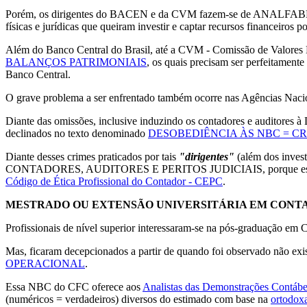
Porém, os dirigentes do BACEN e da CVM fazem-se de ANALFABETOS
físicas e jurídicas que queiram investir e captar recursos financeiros
Além do Banco Central do Brasil, até a CVM - Comissão de Valores Mo
BALANÇOS PATRIMONIAIS
, os quais precisam ser perfeitament
Banco Central.
O grave problema a ser enfrentado também ocorre nas Agências Naci
Diante das omissões, inclusive induzindo os contadores e audito
declinados no texto denominado
DESOBEDIÊNCIA ÀS NBC = C
Diante desses crimes praticados por tais
"dirigentes"
(além dos invest
CONTADORES, AUDITORES E PERITOS JUDICIAIS, porque estes podem
Código de Ética Profissional do Contador - CEPC
.
MESTRADO OU EXTENSÃO UNIVERSITÁRIA EM CONT
Profissionais de nível superior interessaram-se na pós-graduação em 
Mas, ficaram decepcionados a partir de quando foi observado não exi
OPERACIONAL
.
Essa NBC do CFC oferece aos
Analistas das Demonstrações Contábe
(numéricos = verdadeiros) diversos do estimado com base na
ortodoxa