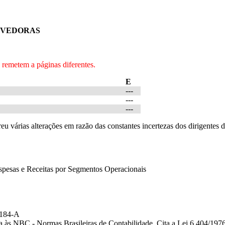
DEVEDORAS
remetem a páginas diferentes.
E
---
---
---
eu várias alterações em razão das constantes incertezas dos dirigent
pesas e Receitas por Segmentos Operacionais
o 184-A
la às NBC - Normas Brasileiras de Contabilidade. Cita a Lei 6.404/1976