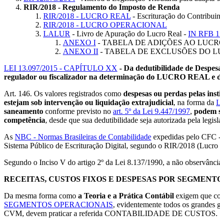
RIR/2018 - Regulamento do Imposto de Renda
RIR/2018 - LUCRO REAL
- Escrituração do Contribuint
RIR/2018 - LUCRO OPERACIONAL
LALUR
- Livro de Apuração do Lucro Real -
IN RFB 1
ANEXO I
- TABELA DE ADIÇÕES AO LUCR
ANEXO II
- TABELA DE EXCLUSÕES DO L
LEI 13.097/2015 - CAPÍTULO XX
- Da dedutibilidade de Despe
regulador ou fiscalizador na determinação do LUCRO REAL e 
Art. 146. Os valores registrados como
despesas ou perdas pelas inst
estejam sob intervenção ou liquidação extrajudicial
, na forma da
L
saneamento
conforme previsto no
art. 5º da Lei 9.447/1997
,
podem s
competência
, desde que sua dedutibilidade seja autorizada pela legis
As
NBC - Normas Brasileiras de Contabilidade
expedidas pelo CFC - 
Sistema Público de Escrituração Digital, segundo o RIR/2018 (Lucro 
Segundo o Inciso V do artigo 2º da Lei 8.137/1990, a não observânci
RECEITAS, CUSTOS FIXOS E DESPESAS POR SEGMENT
Da mesma forma como
a Teoria e a Prática Contábil
exigem que con
SEGMENTOS OPERACIONAIS
, evidentemente todos os grandes 
CVM, devem praticar a referida CONTABILIDADE DE CUSTOS.