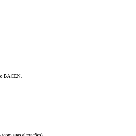
es do BACEN.
 (com suas alterações).