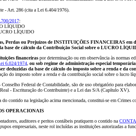
e - Art. 286 (cita a Lei 6.404/1976).
.700/2017
:
O LÍQUIDO
UCRO LÍQUIDO
sas, Perdas ou Prejuízos de INSTITUIÇÕES FINANCEIRAS em decorr
da base de cálculo da Contribuição Social sobre o LUCRO LÍQUI
ituições financeiras
por determinação ou em observância às normas edi
ei 6.024/1974
,
ou sob regime de administração especial temporária
er deduzidas da base de cálculo do imposto sobre a renda e da cont
lação do imposto sobre a renda e da contribuição social sobre o lucro líq
Conselho Federal de Contabilidade, são de uso obrigatório para elab
Real - Escrituração do Contribuinte) e a Lei das S/A (Capítulo XV).
a do contido na legislação acima mencionada, constitui-se em Crimes c
OS OPERACIONAIS
tadores, auditores e peritos contábeis pratiquem o contido na
CONTA
grupos empresariais, neste rol incluídas as instituições autorizadas a