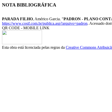
NOTA BIBLIOGRÁFICA
PARADA FILHO
, Américo Garcia. "
PADRON - PLANO CONT
https://www.cosif.com.br/publica.asp?arquivo=padron
. Acessado dom
QR CODE - MOBILE LINK
Esta obra está licenciada pelas regras da
Creative Commons Atribuição