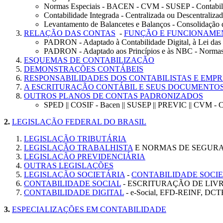
Normas Especiais - BACEN - CVM - SUSEP - Contabili
Contabilidade Integrada - Centralizada ou Descentralizada
Levantamento de Balancetes e Balanços - Consolidação
RELAÇÃO DAS CONTAS
-
FUNÇÃO E FUNCIONAME
PADRON - Adaptado à Contabilidade Digital, à Lei das 
PADRON - Adaptado aos Princípios e às NBC - Normas B
ESQUEMAS DE CONTABILIZAÇÃO
DEMONSTRAÇÕES CONTÁBEIS
RESPONSABILIDADES DOS CONTABILISTAS E EMP
A ESCRITURAÇÃO CONTÁBIL E SEUS DOCUMENTOS
OUTROS PLANOS DE CONTAS PADRONIZADOS
SPED || COSIF - Bacen || SUSEP || PREVIC || CVM - C
2.
LEGISLAÇÃO FEDERAL DO BRASIL
LEGISLAÇÃO TRIBUTÁRIA
LEGISLAÇÃO TRABALHISTA
E NORMAS DE SEGUR
LEGISLAÇÃO PREVIDENCIÁRIA
OUTRAS LEGISLAÇÕES
LEGISLAÇÃO SOCIETÁRIA
-
CONTABILIDADE SOCI
CONTABILIDADE SOCIAL
- ESCRITURAÇÃO DE LIVR
CONTABILIDADE DIGITAL
- e-Social, EFD-REINF, DC
3.
ESPECIALIZAÇÕES EM CONTABILIDADE