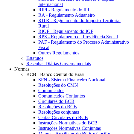
Internacional
RIPI - Regulamento do IPI
RA - Regulamento Aduaneiro
RITR - Regulamento do Imposto Territorial
Rural
RIOF - Regulamento do IOF
RPS - Regulamento da Previdência Social
PAF - Regulamento do Processo Administrativo
Fiscal
Outros Regulamentos
Estatutos
Resenhas Diárias Governamentais
Normas
BCB - Banco Central do Brasil
SFN - Sistema Financeiro Nacional
Resoluções do CMN
Comunicados
Comunicados Conjuntos
Circulares do BCB
Resoluções do BCB
Resoluções conjuntas
Cartas-Circulares do BCB
Instruções Normativas do BCB
Instruções Normativas Conjuntas
Manuais Auxiliares do BCB e Cosif-e