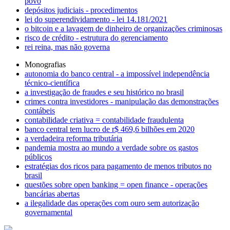
povo
depósitos judiciais - procedimentos
lei do superendividamento - lei 14.181/2021
o bitcoin e a lavagem de dinheiro de organizações criminosas
risco de crédito - estrutura do gerenciamento
rei reina, mas não governa
Monografias
autonomia do banco central - a impossível independência
técnico-científica
a investigação de fraudes e seu histórico no brasil
crimes contra investidores - manipulação das demonstrações
contábeis
contabilidade criativa = contabilidade fraudulenta
banco central tem lucro de r$ 469,6 bilhões em 2020
a verdadeira reforma tributária
pandemia mostra ao mundo a verdade sobre os gastos
públicos
estratégias dos ricos para pagamento de menos tributos no
brasil
questões sobre open banking = open finance - operações
bancárias abertas
a ilegalidade das operações com ouro sem autorização
governamental