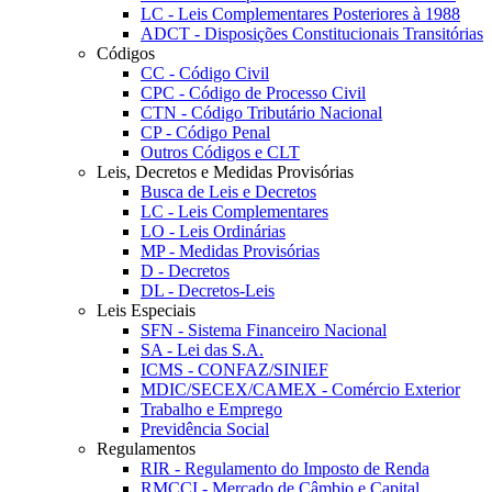
LC - Leis Complementares Posteriores à 1988
ADCT - Disposições Constitucionais Transitórias
Códigos
CC - Código Civil
CPC - Código de Processo Civil
CTN - Código Tributário Nacional
CP - Código Penal
Outros Códigos e CLT
Leis, Decretos e Medidas Provisórias
Busca de Leis e Decretos
LC - Leis Complementares
LO - Leis Ordinárias
MP - Medidas Provisórias
D - Decretos
DL - Decretos-Leis
Leis Especiais
SFN - Sistema Financeiro Nacional
SA - Lei das S.A.
ICMS - CONFAZ/SINIEF
MDIC/SECEX/CAMEX - Comércio Exterior
Trabalho e Emprego
Previdência Social
Regulamentos
RIR - Regulamento do Imposto de Renda
RMCCI - Mercado de Câmbio e Capital