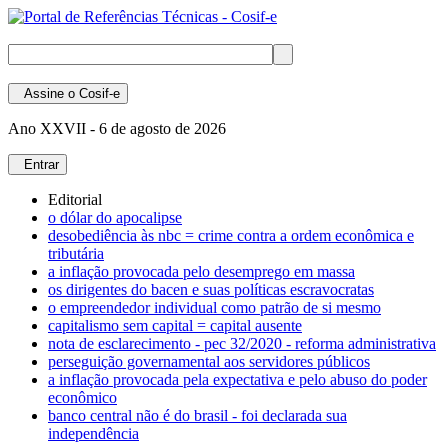
Assine
o Cosif-e
Ano XXVII -
6 de agosto de 2026
Entrar
Editorial
o dólar do apocalipse
desobediência às nbc = crime contra a ordem econômica e
tributária
a inflação provocada pelo desemprego em massa
os dirigentes do bacen e suas políticas escravocratas
o empreendedor individual como patrão de si mesmo
capitalismo sem capital = capital ausente
nota de esclarecimento - pec 32/2020 - reforma administrativa
perseguição governamental aos servidores públicos
a inflação provocada pela expectativa e pelo abuso do poder
econômico
banco central não é do brasil - foi declarada sua
independência