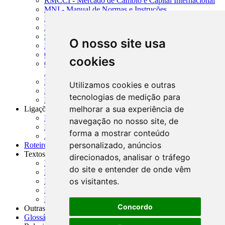
RMCCI - Mercado de Câmbio e Capital Internacional
MNI - Manual de Normas e Instruções
MTVM - Manual de Títulos e Valores Mobiliários
MCR - Manual de Crédito Rural
SISORF - Manual de Organização do SFN
O nosso site usa
MASUP - Manual de Supervisão Bancária
CADOC - Catálogo de Documentos
cookies
CNAE-CONCLA - Classificação Nacional de
Atividades Econômicas
PMF - Cartilhas do BCB
Utilizamos cookies e outras
Manuais Auxiliares do BCB e Cosif-e
tecnologias de medição para
Resenhas Diárias Governamentais
melhorar a sua experiência de
Ligações Externas
Links Úteis
navegação no nosso site, de
Presidência da República
forma a mostrar conteúdo
Agências Nacionais Reguladoras
personalizado, anúncios
Roteiros para Estudos
Textos
direcionados, analisar o tráfego
Índice de Textos
do site e entender de onde vêm
Editorial
os visitantes.
Monografias
Na Imprensa
Fórum de Discussão
Concordo
Outras ferramentas
Glossário