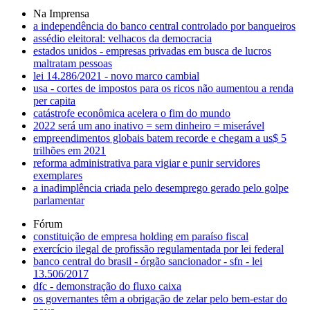
Na Imprensa
a independência do banco central controlado por banqueiros
assédio eleitoral: velhacos da democracia
estados unidos - empresas privadas em busca de lucros
maltratam pessoas
lei 14.286/2021 - novo marco cambial
usa - cortes de impostos para os ricos não aumentou a renda
per capita
catástrofe econômica acelera o fim do mundo
2022 será um ano inativo = sem dinheiro = miserável
empreendimentos globais batem recorde e chegam a us$ 5
trilhões em 2021
reforma administrativa para vigiar e punir servidores
exemplares
a inadimplência criada pelo desemprego gerado pelo golpe
parlamentar
Fórum
constituição de empresa holding em paraíso fiscal
exercício ilegal de profissão regulamentada por lei federal
banco central do brasil - órgão sancionador - sfn - lei
13.506/2017
dfc - demonstração do fluxo caixa
os governantes têm a obrigação de zelar pelo bem-estar do