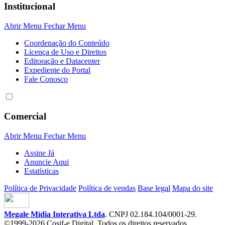
Institucional
Abrir Menu
Fechar Menu
Coordenação do Conteúdo
Licença de Uso e Direitos
Editoração e Datacenter
Expediente do Portal
Fale Conosco
Comercial
Abrir Menu
Fechar Menu
Assine Já
Anuncie Aqui
Estatísticas
Política de Privacidade
Política de vendas
Base legal
Mapa do site
Megale Mídia Interativa Ltda
. CNPJ 02.184.104/0001-29.
©1999-2026 Cosif-e Digital. Todos os direitos reservados.