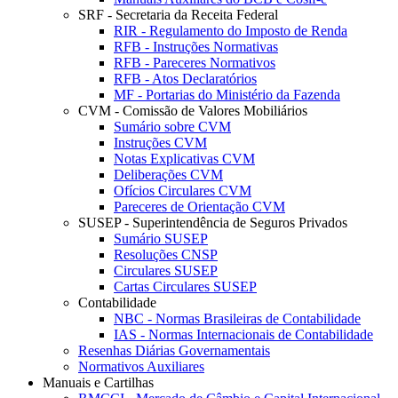
SRF - Secretaria da Receita Federal
RIR - Regulamento do Imposto de Renda
RFB - Instruções Normativas
RFB - Pareceres Normativos
RFB - Atos Declaratórios
MF - Portarias do Ministério da Fazenda
CVM - Comissão de Valores Mobiliários
Sumário sobre CVM
Instruções CVM
Notas Explicativas CVM
Deliberações CVM
Ofícios Circulares CVM
Pareceres de Orientação CVM
SUSEP - Superintendência de Seguros Privados
Sumário SUSEP
Resoluções CNSP
Circulares SUSEP
Cartas Circulares SUSEP
Contabilidade
NBC - Normas Brasileiras de Contabilidade
IAS - Normas Internacionais de Contabilidade
Resenhas Diárias Governamentais
Normativos Auxiliares
Manuais e Cartilhas