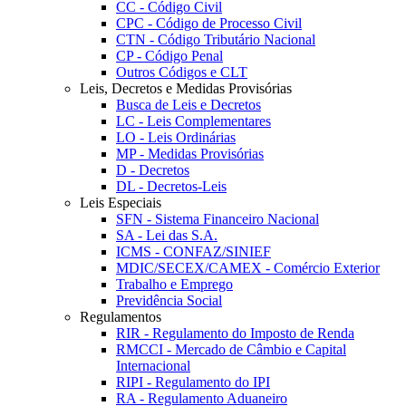
CC - Código Civil
CPC - Código de Processo Civil
CTN - Código Tributário Nacional
CP - Código Penal
Outros Códigos e CLT
Leis, Decretos e Medidas Provisórias
Busca de Leis e Decretos
LC - Leis Complementares
LO - Leis Ordinárias
MP - Medidas Provisórias
D - Decretos
DL - Decretos-Leis
Leis Especiais
SFN - Sistema Financeiro Nacional
SA - Lei das S.A.
ICMS - CONFAZ/SINIEF
MDIC/SECEX/CAMEX - Comércio Exterior
Trabalho e Emprego
Previdência Social
Regulamentos
RIR - Regulamento do Imposto de Renda
RMCCI - Mercado de Câmbio e Capital
Internacional
RIPI - Regulamento do IPI
RA - Regulamento Aduaneiro