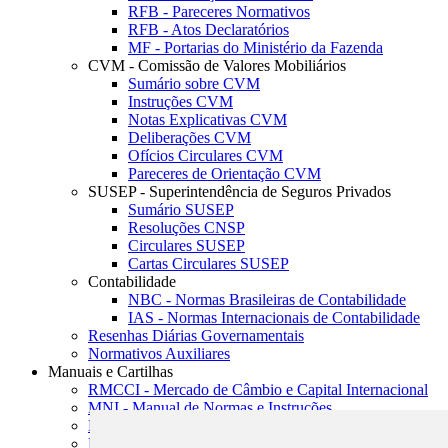
RFB - Pareceres Normativos
RFB - Atos Declaratórios
MF - Portarias do Ministério da Fazenda
CVM - Comissão de Valores Mobiliários
Sumário sobre CVM
Instruções CVM
Notas Explicativas CVM
Deliberações CVM
Ofícios Circulares CVM
Pareceres de Orientação CVM
SUSEP - Superintendência de Seguros Privados
Sumário SUSEP
Resoluções CNSP
Circulares SUSEP
Cartas Circulares SUSEP
Contabilidade
NBC - Normas Brasileiras de Contabilidade
IAS - Normas Internacionais de Contabilidade
Resenhas Diárias Governamentais
Normativos Auxiliares
Manuais e Cartilhas
RMCCI - Mercado de Câmbio e Capital Internacional
MNI - Manual de Normas e Instruções
MTVM - Manual de Títulos e Valores Mobiliários
MCR - Manual de Crédito Rural