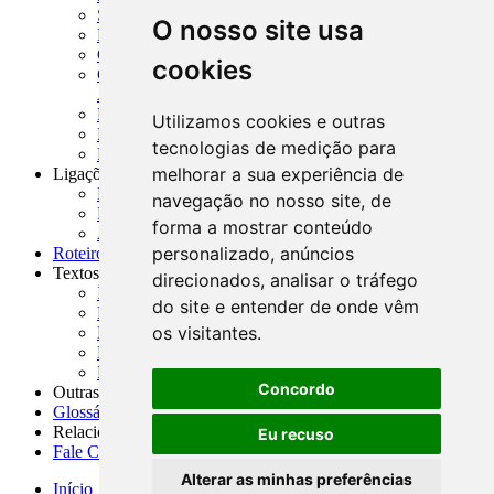
SISORF - Manual de Organização do SFN
O nosso site usa
MASUP - Manual de Supervisão Bancária
CADOC - Catálogo de Documentos
cookies
CNAE-CONCLA - Classificação Nacional de
Atividades Econômicas
PMF - Cartilhas do BCB
Utilizamos cookies e outras
Manuais Auxiliares do BCB e Cosif-e
tecnologias de medição para
Resenhas Diárias Governamentais
melhorar a sua experiência de
Ligações Externas
Links Úteis
navegação no nosso site, de
Presidência da República
forma a mostrar conteúdo
Agências Nacionais Reguladoras
personalizado, anúncios
Roteiros para Estudos
Textos
direcionados, analisar o tráfego
Índice de Textos
do site e entender de onde vêm
Editorial
os visitantes.
Monografias
Na Imprensa
Fórum de Discussão
Concordo
Outras ferramentas
Glossário
Relacionamento
Eu recuso
Fale Conosco
Alterar as minhas preferências
Início