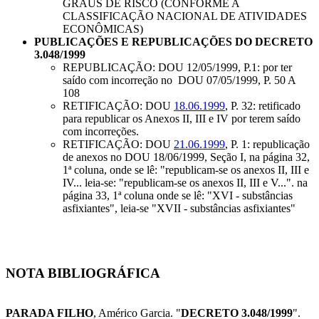
GRAUS DE RISCO (CONFORME A
CLASSIFICAÇÃO NACIONAL DE ATIVIDADES
ECONÔMICAS)
PUBLICAÇÕES E REPUBLICAÇÕES DO DECRETO
3.048/1999
REPUBLICAÇÃO: DOU 12/05/1999, P.1: por ter
saído com incorreção no DOU 07/05/1999, P. 50 A
108
RETIFICAÇÃO: DOU
18.06.1999
, P. 32: retificado
para republicar os Anexos II, III e IV por terem saído
com incorreções.
RETIFICAÇÃO: DOU
21.06.1999
, P. 1: republicação
de anexos no DOU 18/06/1999, Seção I, na página 32,
1ª coluna, onde se lê: "republicam-se os anexos II, III e
IV... leia-se: "republicam-se os anexos II, III e V...". na
página 33, 1ª coluna onde se lê: "XVI - substâncias
asfixiantes", leia-se "XVII - substâncias asfixiantes"
NOTA BIBLIOGRÁFICA
PARADA FILHO
, Américo Garcia. "
DECRETO 3.048/1999
".