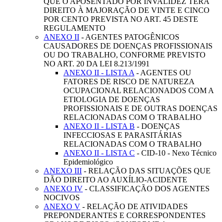
QUE O APOSENTADO POR INVALIDEZ TERÁ
DIREITO À MAJORAÇÃO DE VINTE E CINCO
POR CENTO PREVISTA NO ART. 45 DESTE
REGULAMENTO
ANEXO II
- AGENTES PATOGÊNICOS
CAUSADORES DE DOENÇAS PROFISSIONAIS
OU DO TRABALHO, CONFORME PREVISTO
NO ART. 20 DA LEI 8.213/1991
ANEXO II - LISTA A
- AGENTES OU
FATORES DE RISCO DE NATUREZA
OCUPACIONAL RELACIONADOS COM A
ETIOLOGIA DE DOENÇAS
PROFISSIONAIS E DE OUTRAS DOENÇAS
RELACIONADAS COM O TRABALHO
ANEXO II - LISTA B
- DOENÇAS
INFECCIOSAS E PARASITÁRIAS
RELACIONADAS COM O TRABALHO
ANEXO II - LISTA C
- CID-10 - Nexo Técnico
Epidemiológico
ANEXO III
- RELAÇÃO DAS SITUAÇÕES QUE
DÃO DIREITO AO AUXÍLIO-ACIDENTE
ANEXO IV
- CLASSIFICAÇÃO DOS AGENTES
NOCIVOS
ANEXO V
- RELAÇÃO DE ATIVIDADES
PREPONDERANTES E CORRESPONDENTES