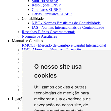
Sumário SUSEP
Resoluções CNSP
Circulares SUSEP
Cartas Circulares SUSEP
Contabilidade
NBC - Normas Brasileiras de Contabilidade
IAS - Normas Internacionais de Contabilidade
Resenhas Diárias Governamentais
Normativos Auxiliares
Manuais e Cartilhas
RMCCI - Mercado de Câmbio e Capital Internacional
MNI - Manual de Normas e Instruções
MTVM - Manual de Títulos e Valores Mobiliários
MCR - Manual de Crédito Rural
SISORF - Manual de Organização do SFN
O nosso site usa
MASUP - Manual de Supervisão Bancária
CADOC - Catálogo de Documentos
cookies
CNAE-CONCLA - Classificação Nacional de
Atividades Econômicas
PMF - Cartilhas do BCB
Utilizamos cookies e outras
Manuais Auxiliares do BCB e Cosif-e
tecnologias de medição para
Resenhas Diárias Governamentais
melhorar a sua experiência de
Ligações Externas
Links Úteis
navegação no nosso site, de
Presidência da República
forma a mostrar conteúdo