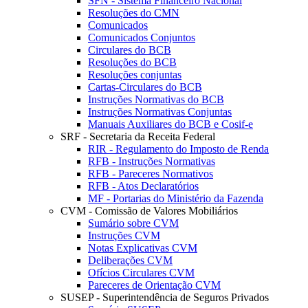
SFN - Sistema Financeiro Nacional
Resoluções do CMN
Comunicados
Comunicados Conjuntos
Circulares do BCB
Resoluções do BCB
Resoluções conjuntas
Cartas-Circulares do BCB
Instruções Normativas do BCB
Instruções Normativas Conjuntas
Manuais Auxiliares do BCB e Cosif-e
SRF - Secretaria da Receita Federal
RIR - Regulamento do Imposto de Renda
RFB - Instruções Normativas
RFB - Pareceres Normativos
RFB - Atos Declaratórios
MF - Portarias do Ministério da Fazenda
CVM - Comissão de Valores Mobiliários
Sumário sobre CVM
Instruções CVM
Notas Explicativas CVM
Deliberações CVM
Ofícios Circulares CVM
Pareceres de Orientação CVM
SUSEP - Superintendência de Seguros Privados