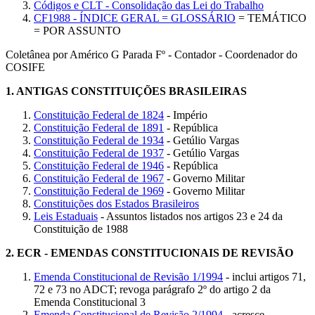
Códigos e CLT - Consolidação das Lei do Trabalho
CF1988 - ÍNDICE GERAL = GLOSSÁRIO
= TEMÁTICO
= POR ASSUNTO
Coletânea por Américo G Parada Fº - Contador - Coordenador do
COSIFE
1.
ANTIGAS CONSTITUIÇÕES BRASILEIRAS
Constituição Federal de 1824
- Império
Constituição Federal de 1891
- República
Constituição Federal de 1934
- Getúlio Vargas
Constituição Federal de 1937
- Getúlio Vargas
Constituição Federal de 1946
- República
Constituição Federal de 1967
- Governo Militar
Constituição Federal de 1969
- Governo Militar
Constituições dos Estados Brasileiros
Leis Estaduais
- Assuntos listados nos artigos 23 e 24 da
Constituição de 1988
2.
ECR - EMENDAS CONSTITUCIONAIS DE REVISÃO
Emenda Constitucional de Revisão 1/1994
- inclui artigos 71,
72 e 73 no ADCT; revoga parágrafo 2º do artigo 2 da
Emenda Constitucional 3
Emenda Constitucional de Revisão 2/1994
- acresce