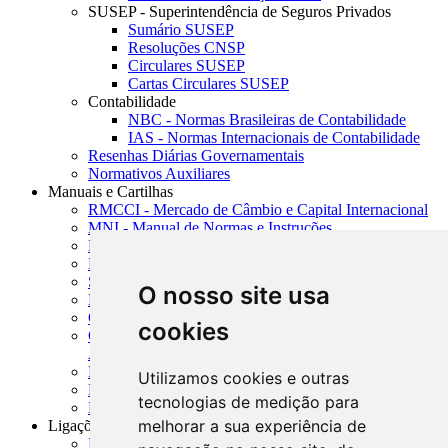
SUSEP - Superintendência de Seguros Privados
Sumário SUSEP
Resoluções CNSP
Circulares SUSEP
Cartas Circulares SUSEP
Contabilidade
NBC - Normas Brasileiras de Contabilidade
IAS - Normas Internacionais de Contabilidade
Resenhas Diárias Governamentais
Normativos Auxiliares
Manuais e Cartilhas
RMCCI - Mercado de Câmbio e Capital Internacional
MNI - Manual de Normas e Instruções
MTVM - Manual de Títulos e Valores Mobiliários
MCR - Manual de Crédito Rural
SISORF - Manual de Organização do SFN
O nosso site usa
MASUP - Manual de Supervisão Bancária
CADOC - Catálogo de Documentos
cookies
CNAE-CONCLA - Classificação Nacional de
Atividades Econômicas
PMF - Cartilhas do BCB
Utilizamos cookies e outras
Manuais Auxiliares do BCB e Cosif-e
tecnologias de medição para
Resenhas Diárias Governamentais
melhorar a sua experiência de
Ligações Externas
Links Úteis