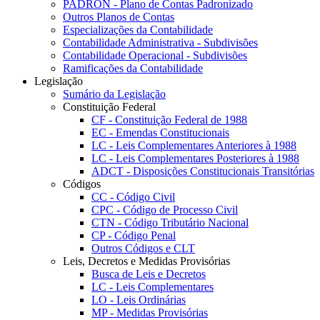
PADRON - Plano de Contas Padronizado
Outros Planos de Contas
Especializações da Contabilidade
Contabilidade Administrativa - Subdivisões
Contabilidade Operacional - Subdivisões
Ramificações da Contabilidade
Legislação
Sumário da Legislação
Constituição Federal
CF - Constituição Federal de 1988
EC - Emendas Constitucionais
LC - Leis Complementares Anteriores à 1988
LC - Leis Complementares Posteriores à 1988
ADCT - Disposições Constitucionais Transitórias
Códigos
CC - Código Civil
CPC - Código de Processo Civil
CTN - Código Tributário Nacional
CP - Código Penal
Outros Códigos e CLT
Leis, Decretos e Medidas Provisórias
Busca de Leis e Decretos
LC - Leis Complementares
LO - Leis Ordinárias
MP - Medidas Provisórias