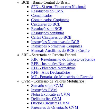
BCB - Banco Central do Brasil
SFN - Sistema Financeiro Nacional
Resoluções do CMN
Comunicados
Comunicados Conjuntos
Circulares do BCB
Resoluções do BCB
Resoluções conjuntas
Cartas-Circulares do BCB
Instruções Normativas do BCB
Instruções Normativas Conjuntas
Manuais Auxiliares do BCB e Cosif-e
SRF - Secretaria da Receita Federal
RIR - Regulamento do Imposto de Renda
RFB - Instruções Normativas
RFB - Pareceres Normativos
RFB - Atos Declaratórios
MF - Portarias do Ministério da Fazenda
CVM - Comissão de Valores Mobiliários
Sumário sobre CVM
Instruções CVM
Notas Explicativas CVM
Deliberações CVM
Ofícios Circulares CVM
Pareceres de Orientação CVM