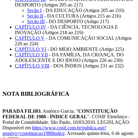
DESPORTO (Artigos 205 ao 217)
Seção I
- DA EDUCAÇÃO (Artigos 205 ao 210)
Seção II
- DA CULTURA (Artigos 215 ao 216)
Seção III
- DO DESPORTO (Artigo 217)
CAPÍTULO IV
- DA CIÊNCIA, TECNOLOGIA E
INOVAÇÃO (Artigos 218 ao 219)
CAPÍTULO V
- DA COMUNICAÇÃO SOCIAL (Artigos
220 ao 224)
CAPÍTULO VI
- DO MEIO AMBIENTE (Artigo 225)
CAPÍTULO VII
- DA FAMÍLIA, DA CRIANÇA, DO
ADOLESCENTE E DO IDOSO (Artigos 226 ao 230)
CAPÍTULO VIII
- DOS ÍNDIOS (Artigos 231 ao 232)
NOTA BIBLIOGRÁFICA
PARADA FILHO
, Américo Garcia. "
CONSTITUIÇÃO
FEDERAL DE 1988 - ÍNDICE GERAL
". COSIF Eletrônico -
Portal de Contabilidade. São Paulo, 10/03/2010. LEGISLAÇÃO.
Disponível em
https://www.cosif.com.br/publica.asp?
arquivo=constituicao1988indice
. Acessado quinta-feira, 6 de agosto