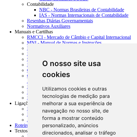
Contabilidade
NBC - Normas Brasileiras de Contabilidade
IAS - Normas Internacionais de Contabilidade
Resenhas Diárias Governamentais
Normativos Auxiliares
Manuais e Cartilhas
RMCCI - Mercado de Câmbio e Capital Internacional
MNI - Manual de Normas e Instruções
MTVM - Manual de Títulos e Valores Mobiliários
MCR - Manual de Crédito Rural
SISORF - Manual de Organização do SFN
O nosso site usa
MASUP - Manual de Supervisão Bancária
CADOC - Catálogo de Documentos
cookies
CNAE-CONCLA - Classificação Nacional de
Atividades Econômicas
PMF - Cartilhas do BCB
Utilizamos cookies e outras
Manuais Auxiliares do BCB e Cosif-e
tecnologias de medição para
Resenhas Diárias Governamentais
melhorar a sua experiência de
Ligações Externas
Links Úteis
navegação no nosso site, de
Presidência da República
forma a mostrar conteúdo
Agências Nacionais Reguladoras
personalizado, anúncios
Roteiros para Estudos
Textos
direcionados, analisar o tráfego
Índice de Textos