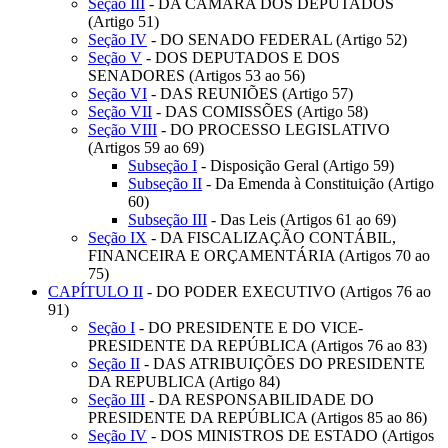
Seção III
- DA CÂMARA DOS DEPUTADOS
(Artigo 51)
Seção IV
- DO SENADO FEDERAL (Artigo 52)
Seção V
- DOS DEPUTADOS E DOS
SENADORES (Artigos 53 ao 56)
Seção VI
- DAS REUNIÕES (Artigo 57)
Seção VII
- DAS COMISSÕES (Artigo 58)
Seção VIII
- DO PROCESSO LEGISLATIVO
(Artigos 59 ao 69)
Subseção I
- Disposição Geral (Artigo 59)
Subseção II
- Da Emenda à Constituição (Artigo
60)
Subseção III
- Das Leis (Artigos 61 ao 69)
Seção IX
- DA FISCALIZAÇÃO CONTÁBIL,
FINANCEIRA E ORÇAMENTÁRIA (Artigos 70 ao
75)
CAPÍTULO II
- DO PODER EXECUTIVO (Artigos 76 ao
91)
Seção I
- DO PRESIDENTE E DO VICE-
PRESIDENTE DA REPÚBLICA (Artigos 76 ao 83)
Seção II
- DAS ATRIBUIÇÕES DO PRESIDENTE
DA REPUBLICA (Artigo 84)
Seção III
- DA RESPONSABILIDADE DO
PRESIDENTE DA REPÚBLICA (Artigos 85 ao 86)
Seção IV
- DOS MINISTROS DE ESTADO (Artigos