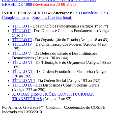
BRASIL DE 1988
(Revisada em
20-09-2025
)
ÍNDICE POR ASSUNTO => Alterações:
Leis Ordinárias
||
Leis
Complementares
||
Emendas Constitucionais
TÍTULO I
- Dos Princípios Fundamentais (Artigos 1º ao 4º)
TÍTULO II
- Dos Direitos e Garantias Fundamentais (Artigos
5º ao 17)
TÍTULO III
- Da Organização do Estado (Artigos 18 ao 43)
TÍTULO IV
- Da Organização dos Poderes (Artigos 44 ao
135)
TÍTULO V
- Da Defesa do Estado e Das Instituições
Democráticas (Artigos 136 ao 144)
TÍTULO VI
- Da Tributação e do Orçamento (Artigos 145 ao
169)
TÍTULO VII
- Da Ordem Econômica e Financeira (Artigos
170 ao 192)
TÍTULO VIII
- Da Ordem Social (Artigos 193 ao 232)
TÍTULO IX
- Das Disposições Constitucionais Gerais
(Artigos 233 ao 250)
ATO DAS DISPOSIÇÕES CONSTITUCIONAIS
TRANSITÓRIAS
(Artigos 1º ao 97)
Por Américo G Parada Fº - Contador - Coordenador do COSIFE -
Indexado em 10/03/2010