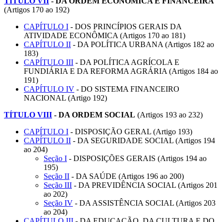
TÍTULO VII
-
DA ORDEM ECONÔMICA E FINANCEIRA
(Artigos 170 ao 192)
CAPÍTULO I
- DOS PRINCÍPIOS GERAIS DA
ATIVIDADE ECONÔMICA (Artigos 170 ao 181)
CAPÍTULO II
- DA POLÍTICA URBANA (Artigos 182 ao
183)
CAPÍTULO III
- DA POLÍTICA AGRÍCOLA E
FUNDIÁRIA E DA REFORMA AGRÁRIA (Artigos 184 ao
191)
CAPÍTULO IV
- DO SISTEMA FINANCEIRO
NACIONAL (Artigo 192)
TÍTULO VIII
-
DA ORDEM SOCIAL
(Artigos 193 ao 232)
CAPÍTULO I
- DISPOSIÇÃO GERAL (Artigo 193)
CAPÍTULO II
- DA SEGURIDADE SOCIAL (Artigos 194
ao 204)
Seção I
- DISPOSIÇÕES GERAIS (Artigos 194 ao
195)
Seção II
- DA SAÚDE (Artigos 196 ao 200)
Seção III
- DA PREVIDÊNCIA SOCIAL (Artigos 201
ao 202)
Seção IV
- DA ASSISTÊNCIA SOCIAL (Artigos 203
ao 204)
CAPÍTULO III
- DA EDUCAÇÃO, DA CULTURA E DO