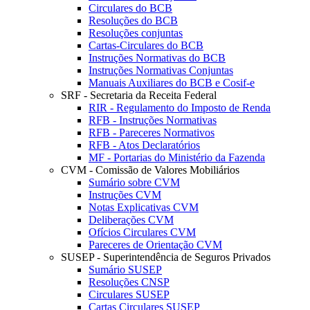
Circulares do BCB
Resoluções do BCB
Resoluções conjuntas
Cartas-Circulares do BCB
Instruções Normativas do BCB
Instruções Normativas Conjuntas
Manuais Auxiliares do BCB e Cosif-e
SRF - Secretaria da Receita Federal
RIR - Regulamento do Imposto de Renda
RFB - Instruções Normativas
RFB - Pareceres Normativos
RFB - Atos Declaratórios
MF - Portarias do Ministério da Fazenda
CVM - Comissão de Valores Mobiliários
Sumário sobre CVM
Instruções CVM
Notas Explicativas CVM
Deliberações CVM
Ofícios Circulares CVM
Pareceres de Orientação CVM
SUSEP - Superintendência de Seguros Privados
Sumário SUSEP
Resoluções CNSP
Circulares SUSEP
Cartas Circulares SUSEP