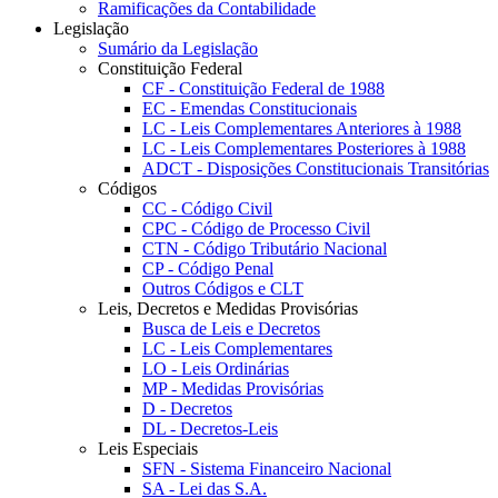
Ramificações da Contabilidade
Legislação
Sumário da Legislação
Constituição Federal
CF - Constituição Federal de 1988
EC - Emendas Constitucionais
LC - Leis Complementares Anteriores à 1988
LC - Leis Complementares Posteriores à 1988
ADCT - Disposições Constitucionais Transitórias
Códigos
CC - Código Civil
CPC - Código de Processo Civil
CTN - Código Tributário Nacional
CP - Código Penal
Outros Códigos e CLT
Leis, Decretos e Medidas Provisórias
Busca de Leis e Decretos
LC - Leis Complementares
LO - Leis Ordinárias
MP - Medidas Provisórias
D - Decretos
DL - Decretos-Leis
Leis Especiais
SFN - Sistema Financeiro Nacional
SA - Lei das S.A.