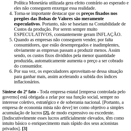
Política Monetária utilizada gera efeito contrário ao esperado e
eles não conseguem enxergar essa realidade.
Torna-se importante destacar que os
preços fixados nos
pregões das Bolsas de Valores são meramente
especulativos
. Portanto, não se baseiam na Contabilidade de
Custos da produção. Por serem sempre muito
ESPECULATIVOS, constantemente geram INFLAÇÃO.
Quando as empresas não conseguem vender, por falta
consumidores, que estão desempregados e inadimplentes,
obviamente as empresas passam a produzir menos. Assim
sendo, os custos fixos divididos pela menor quantidade
produzida, automaticamente aumenta o preço a ser cobrado
do consumidor.
Por sua vez, os especuladores aproveitam-se dessa situação
para ganhar mais, assim acelerando a subida dos índices
inflacionários.
Síntese do 2º fato -
Toda empresa estatal [empresa controlada pelo
governo] está obrigada a zelar por sua função social, sempre no
interesse coletivo, estratégico e de soberania nacional. [Portanto, a
empresa de economia mista não deve] ter como objetivo a simples
acumulação de lucros
[2],
de modo expressivo ou excedente.
[Indiscutivelmente esses lucros artificialmente elevados, têm como
intuito básico o enriquecimento mais rápido dos seus acionistas
privados].
[3]