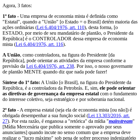
Agora, 3 fatos:
1º fato -
Uma empresa de economia mista é definida como
"Estatal", quando a "União" [o Estado = o Brasil] detém maioria das
ações ordinárias (
Lei 6.404/1976, art. 110
), desta forma, [o
ESTADO, por meio de seu mandatário de plantão, o Presidente da
República] é o CONTROLADOR dessa empresa de economia
mista (
Lei 6.404/1976, art. 116
).
A União
, como controladora, na figura do Presidente [da
República], pode orientar as atividades da empresa conforme a
previsão da
Lei 6.404/1976, art. 238
. Por isso, o nosso governante
de plantão MENTE quando diz que nada pode fazer!
Síntese do 1º fato:
A União [o Brasil], na figura do Presidente da
República, é a controladora da Petrobrás. E, sim,
ele pode orientar
as diretivas de governança da empresa estatal
com o fundamento
do interesse coletivo, seja estratégico e por soberania nacional.
2º fato
- A empresa estatal (seja ela de economia mista [ou não]) é
obrigada desempenhar a sua função social (
Lei 13.303/2016, art.
27
). Por esta razão, é enganosa a "retórica" da mídia "
mainstream
"
[Mídia Mercenária que publica somente o aprovado por seus
anunciantes] quando incute no senso comum que a empresa deve
realizar o "lucro máximo" sob pena de sofrer processo indenizatório