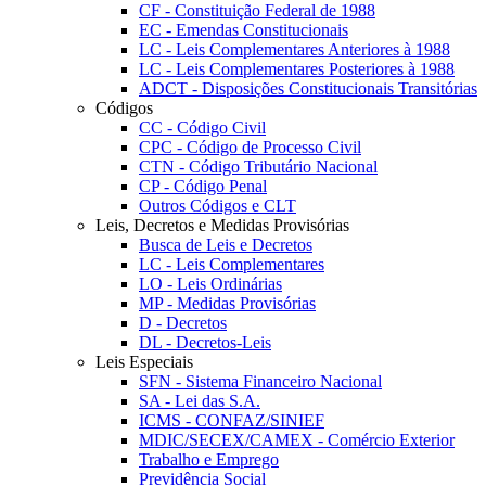
CF - Constituição Federal de 1988
EC - Emendas Constitucionais
LC - Leis Complementares Anteriores à 1988
LC - Leis Complementares Posteriores à 1988
ADCT - Disposições Constitucionais Transitórias
Códigos
CC - Código Civil
CPC - Código de Processo Civil
CTN - Código Tributário Nacional
CP - Código Penal
Outros Códigos e CLT
Leis, Decretos e Medidas Provisórias
Busca de Leis e Decretos
LC - Leis Complementares
LO - Leis Ordinárias
MP - Medidas Provisórias
D - Decretos
DL - Decretos-Leis
Leis Especiais
SFN - Sistema Financeiro Nacional
SA - Lei das S.A.
ICMS - CONFAZ/SINIEF
MDIC/SECEX/CAMEX - Comércio Exterior
Trabalho e Emprego
Previdência Social