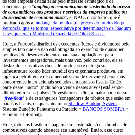
de toda empresa estatal zelar pelo interesse estratégico e de
soberania, pela "
ampliação economicamente sustentada do acesso
de consumidores aos produtos e serviços da empresa pública ou
da sociedade de economia mista
", e, NÃO, o contrário, que é
praticado após a
mudança da política [de preços do produzido pela
Petrobrás, que se tornou especulativa por determinação de Joaquim
Levy que era o Ministro da Fazenda de Dilma Russef]
.
Hoje, a Petrobrás distribui os excedentes (lucros e dividendos) pelo
simples fato que ela não está obrigada ao exercício de quaisquer
políticas [de desenvolvimento] para sua ampliação ou para
investimentos integradores, mais uma vez, pelo contrário, ela se
desfaz dos seus ativos (bens de produção) e entrega sua
infraestrutura (como líder mundial em engenharia produtiva, em
logística petrolífera e de comercialização de derivados) para suas
concorrentes internacionais sediadas em paraísos fiscais. Então,
parte desse "lucro" [incluindo a venda desses ativos] está sendo
diluído entre seus [falsos] "investidores". Pior, a maior parte desse
"
free-float
" é de estrangeiros [sonegadores de tributos que estão em
paraísos fiscais, os quais atuam no
Shadow Banking System
=
Sistema Bancário Fantasma ou Paralelo =
BANCOS SOMBRA
=
Economia Informal].
Hoje, todos os brasileiros pagam esse custo não só nas bombas de
combustíveis quando abastece seu automóvel. Então, esse custo