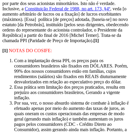
por parte dos seus acionistas minoritários. Isto não é verdade.
Inclusive, a
Constituição Federal de 1988, no art. 173, §4º
, veda [o
aumento arbitrário de lucros ou a fixação] de lucros exorbitantes
(máximos). [Essa] política [de preços] adotada, [baseia-se] no novo
estatuto [da Petrobrás], instituído [pelos seus dirigentes, obedecendo
ordens do representante do acionista controlador, o Presidente da
República] a partir do final de 2016 [Michel Temer]. Trata-se da
chamada PPI (Paridade de Preço de Importação).
[1]
[1]
NOTAS DO COSIFE:
Com a implantação dessa PPI, os preços para os
consumidores brasileiros são fixados em DÓLARES. Porém,
99% dos nossos consumidores estão em famílias, cujos
rendimentos (salários) são fixados em REAIS diuturnamente
desvalorizados em relação ao especulativo preço do dólar.
Essa prática sem limitação dos preços praticados, resulta em
prejuízo aos consumidores brasileiros, Gerando a vigente
inflação.
Por sua, vez, o nosso absurdo sistema de combate à inflação é
efetuado apenas por meio do aumento das taxas de juros, as
quais oneram os custos operacionais das empresas de modo
geral (gerando mais inflação) e também aumentam os juros
pagos pelos consumidores (CDC - Crédito Direto ao
Consumidor), assim gerando ainda mais inflação. Portanto, a