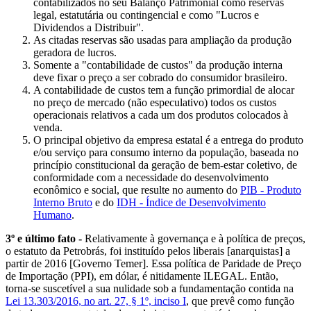
contabilizados no seu Balanço Patrimonial como reservas
legal, estatutária ou contingencial e como "Lucros e
Dividendos a Distribuir".
As citadas reservas são usadas para ampliação da produção
geradora de lucros.
Somente a "contabilidade de custos" da produção interna
deve fixar o preço a ser cobrado do consumidor brasileiro.
A contabilidade de custos tem a função primordial de alocar
no preço de mercado (não especulativo) todos os custos
operacionais relativos a cada um dos produtos colocados à
venda.
O principal objetivo da empresa estatal é a entrega do produto
e/ou serviço para consumo interno da população, baseada no
princípio constitucional da geração de bem-estar coletivo, de
conformidade com a necessidade do desenvolvimento
econômico e social, que resulte no aumento do
PIB - Produto
Interno Bruto
e do
IDH - Índice de Desenvolvimento
Humano
.
3º e último fato -
Relativamente à governança e à política de preços,
o estatuto da Petrobrás, foi instituído pelos liberais [anarquistas] a
partir de 2016 [Governo Temer]. Essa política de Paridade de Preço
de Importação (PPI), em dólar, é nitidamente ILEGAL. Então,
torna-se suscetível a sua nulidade sob a fundamentação contida na
Lei 13.303/2016, no art. 27, § 1º, inciso I
, que prevê como função