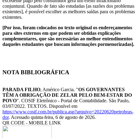
excedente pago pelo consumidor gera um efeito inflacionário
conjuntural. Quando de fato são estudadas [as razões dos problemas
existentes], é possível escolher as melhores saídas para os problemas
existentes.
[Por isso, foram colocados no texto original os endereçamentos
para sites externos em que podem ser obtidas explicações
complementares, que são necessárias ao melhor entendimentos
daqueles estudantes que buscam informações pormenorizadas].
NOTA BIBLIOGRÁFICA
PARADA FILHO
, Américo Garcia. "
OS GOVERNANTES
TÊM A OBRIGAÇÃO DE ZELAR PELO BEM-ESTAR DO
POVO
". COSIF Eletrônico - Portal de Contabilidade. São Paulo,
03/07/2022. TEXTOS. Disponível em
https://www.cosif.com.br/publica.asp?arquivo=20220620petrobras-
dor
. Acessado quinta-feira, 6 de agosto de 2026.
QR CODE - MOBILE LINK