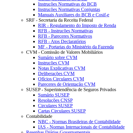
Instruções Normativas do BCB
Instruções Normativas Conjuntas
Manuais Auxiliares do BCB e Cosif-e
SRF - Secretaria da Receita Federal
RIR - Regulamento do Imposto de Renda
RFB - Instruções Normativas
RFB - Pareceres Normativos
RFB - Atos Declaratórios
MF - Portarias do Ministério da Fazenda
CVM - Comissão de Valores Mobiliários
Sumário sobre CVM
Instruções CVM
Notas Explicativas CVM
Deliberações CVM
Ofícios Circulares CVM
Pareceres de Orientação CVM
SUSEP - Superintendência de Seguros Privados
Sumário SUSEP
Resoluções CNSP
Circulares SUSEP
Cartas Circulares SUSEP
Contabilidade
NBC - Normas Brasileiras de Contabilidade
IAS - Normas Internacionais de Contabilidade
Resenhas Diárias Governamentais