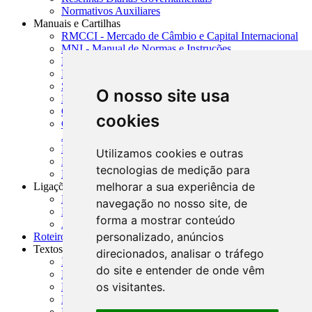
Normativos Auxiliares
Manuais e Cartilhas
RMCCI - Mercado de Câmbio e Capital Internacional
MNI - Manual de Normas e Instruções
MTVM - Manual de Títulos e Valores Mobiliários
MCR - Manual de Crédito Rural
SISORF - Manual de Organização do SFN
O nosso site usa
MASUP - Manual de Supervisão Bancária
CADOC - Catálogo de Documentos
cookies
CNAE-CONCLA - Classificação Nacional de
Atividades Econômicas
PMF - Cartilhas do BCB
Utilizamos cookies e outras
Manuais Auxiliares do BCB e Cosif-e
tecnologias de medição para
Resenhas Diárias Governamentais
melhorar a sua experiência de
Ligações Externas
Links Úteis
navegação no nosso site, de
Presidência da República
forma a mostrar conteúdo
Agências Nacionais Reguladoras
personalizado, anúncios
Roteiros para Estudos
Textos
direcionados, analisar o tráfego
Índice de Textos
do site e entender de onde vêm
Editorial
os visitantes.
Monografias
Na Imprensa
Fórum de Discussão