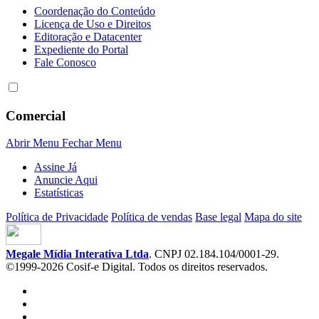
Coordenação do Conteúdo
Licença de Uso e Direitos
Editoração e Datacenter
Expediente do Portal
Fale Conosco
Comercial
Abrir Menu
Fechar Menu
Assine Já
Anuncie Aqui
Estatísticas
Política de Privacidade
Política de vendas
Base legal
Mapa do site
Megale Mídia Interativa Ltda
. CNPJ 02.184.104/0001-29.
©1999-2026 Cosif-e Digital. Todos os direitos reservados.