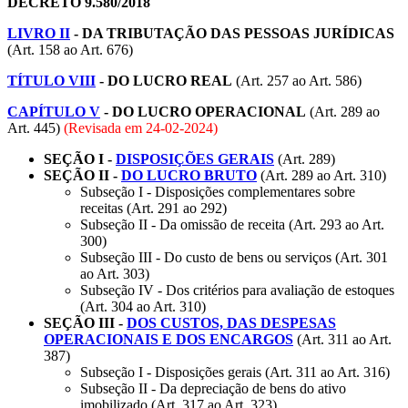
DECRETO 9.580/2018
LIVRO II
- DA TRIBUTAÇÃO DAS PESSOAS JURÍDICAS
(Art. 158 ao Art. 676)
TÍTULO VIII
- DO LUCRO REAL
(Art. 257 ao Art. 586)
CAPÍTULO V
- DO LUCRO OPERACIONAL
(Art. 289 ao
Art. 445)
(Revisada em
24-02-2024
)
SEÇÃO I -
DISPOSIÇÕES GERAIS
(Art. 289)
SEÇÃO II -
DO LUCRO BRUTO
(Art. 289 ao Art. 310)
Subseção I - Disposições complementares sobre
receitas (Art. 291 ao 292)
Subseção II - Da omissão de receita (Art. 293 ao Art.
300)
Subseção III - Do custo de bens ou serviços (Art. 301
ao Art. 303)
Subseção IV - Dos critérios para avaliação de estoques
(Art. 304 ao Art. 310)
SEÇÃO III -
DOS CUSTOS, DAS DESPESAS
OPERACIONAIS E DOS ENCARGOS
(Art. 311 ao Art.
387)
Subseção I - Disposições gerais (Art. 311 ao Art. 316)
Subseção II - Da depreciação de bens do ativo
imobilizado (Art. 317 ao Art. 323)