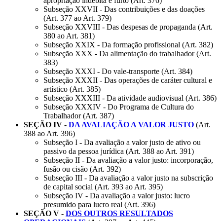
apropriação indébita e furto (Art. 376)
Subseção XXVII - Das contribuições e das doações
(Art. 377 ao Art. 379)
Subseção XXVIII - Das despesas de propaganda (Art.
380 ao Art. 381)
Subseção XXIX - Da formação profissional (Art. 382)
Subseção XXX - Da alimentação do trabalhador (Art.
383)
Subseção XXXI - Do vale-transporte (Art. 384)
Subseção XXXII - Das operações de caráter cultural e
artístico (Art. 385)
Subseção XXXIII - Da atividade audiovisual (Art. 386)
Subseção XXXIV - Do Programa de Cultura do
Trabalhador (Art. 387)
SEÇÃO IV -
DA AVALIAÇÃO A VALOR JUSTO
(Art.
388 ao Art. 396)
Subseção I - Da avaliação a valor justo de ativo ou
passivo da pessoa jurídica (Art. 388 ao Art. 391)
Subseção II - Da avaliação a valor justo: incorporação,
fusão ou cisão (Art. 392)
Subseção III - Da avaliação a valor justo na subscrição
de capital social (Art. 393 ao Art. 395)
Subseção IV - Da avaliação a valor justo: lucro
presumido para lucro real (Art. 396)
SEÇÃO V -
DOS OUTROS RESULTADOS