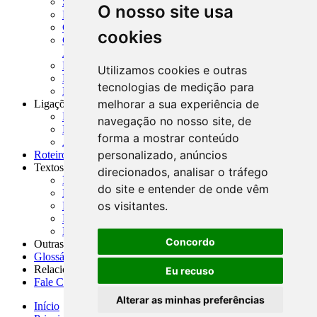
SISORF - Manual de Organização do SFN
O nosso site usa
MASUP - Manual de Supervisão Bancária
CADOC - Catálogo de Documentos
cookies
CNAE-CONCLA - Classificação Nacional de
Atividades Econômicas
PMF - Cartilhas do BCB
Utilizamos cookies e outras
Manuais Auxiliares do BCB e Cosif-e
tecnologias de medição para
Resenhas Diárias Governamentais
melhorar a sua experiência de
Ligações Externas
Links Úteis
navegação no nosso site, de
Presidência da República
forma a mostrar conteúdo
Agências Nacionais Reguladoras
personalizado, anúncios
Roteiros para Estudos
Textos
direcionados, analisar o tráfego
Índice de Textos
do site e entender de onde vêm
Editorial
os visitantes.
Monografias
Na Imprensa
Fórum de Discussão
Concordo
Outras ferramentas
Glossário
Relacionamento
Eu recuso
Fale Conosco
Alterar as minhas preferências
Início