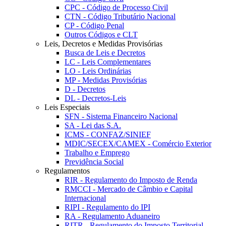
CPC - Código de Processo Civil
CTN - Código Tributário Nacional
CP - Código Penal
Outros Códigos e CLT
Leis, Decretos e Medidas Provisórias
Busca de Leis e Decretos
LC - Leis Complementares
LO - Leis Ordinárias
MP - Medidas Provisórias
D - Decretos
DL - Decretos-Leis
Leis Especiais
SFN - Sistema Financeiro Nacional
SA - Lei das S.A.
ICMS - CONFAZ/SINIEF
MDIC/SECEX/CAMEX - Comércio Exterior
Trabalho e Emprego
Previdência Social
Regulamentos
RIR - Regulamento do Imposto de Renda
RMCCI - Mercado de Câmbio e Capital
Internacional
RIPI - Regulamento do IPI
RA - Regulamento Aduaneiro
RITR - Regulamento do Imposto Territorial