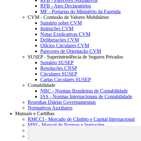
RFB - Pareceres Normativos
RFB - Atos Declaratórios
MF - Portarias do Ministério da Fazenda
CVM - Comissão de Valores Mobiliários
Sumário sobre CVM
Instruções CVM
Notas Explicativas CVM
Deliberações CVM
Ofícios Circulares CVM
Pareceres de Orientação CVM
SUSEP - Superintendência de Seguros Privados
Sumário SUSEP
Resoluções CNSP
Circulares SUSEP
Cartas Circulares SUSEP
Contabilidade
NBC - Normas Brasileiras de Contabilidade
IAS - Normas Internacionais de Contabilidade
Resenhas Diárias Governamentais
Normativos Auxiliares
Manuais e Cartilhas
RMCCI - Mercado de Câmbio e Capital Internacional
MNI - Manual de Normas e Instruções
MTVM - Manual de Títulos e Valores Mobiliários
MCR - Manual de Crédito Rural