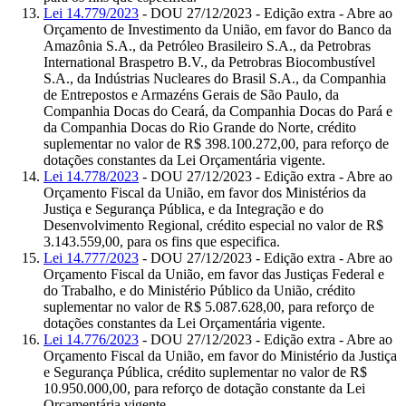
Lei 14.779/2023
- DOU 27/12/2023 - Edição extra - Abre ao
Orçamento de Investimento da União, em favor do Banco da
Amazônia S.A., da Petróleo Brasileiro S.A., da Petrobras
International Braspetro B.V., da Petrobras Biocombustível
S.A., da Indústrias Nucleares do Brasil S.A., da Companhia
de Entrepostos e Armazéns Gerais de São Paulo, da
Companhia Docas do Ceará, da Companhia Docas do Pará e
da Companhia Docas do Rio Grande do Norte, crédito
suplementar no valor de R$ 398.100.272,00, para reforço de
dotações constantes da Lei Orçamentária vigente.
Lei 14.778/2023
- DOU 27/12/2023 - Edição extra - Abre ao
Orçamento Fiscal da União, em favor dos Ministérios da
Justiça e Segurança Pública, e da Integração e do
Desenvolvimento Regional, crédito especial no valor de R$
3.143.559,00, para os fins que especifica.
Lei 14.777/2023
- DOU 27/12/2023 - Edição extra - Abre ao
Orçamento Fiscal da União, em favor das Justiças Federal e
do Trabalho, e do Ministério Público da União, crédito
suplementar no valor de R$ 5.087.628,00, para reforço de
dotações constantes da Lei Orçamentária vigente.
Lei 14.776/2023
- DOU 27/12/2023 - Edição extra - Abre ao
Orçamento Fiscal da União, em favor do Ministério da Justiça
e Segurança Pública, crédito suplementar no valor de R$
10.950.000,00, para reforço de dotação constante da Lei
Orçamentária vigente.