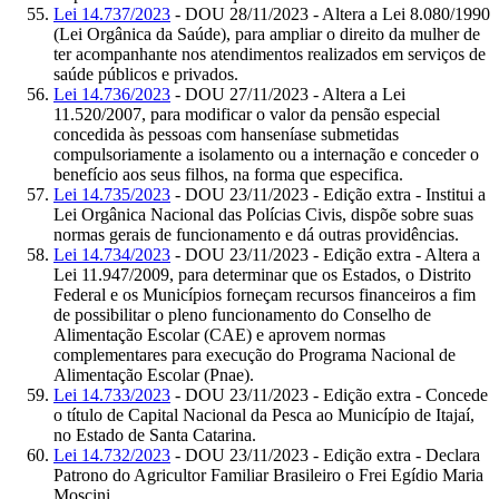
Lei 14.737/2023
- DOU 28/11/2023 - Altera a Lei 8.080/1990
(Lei Orgânica da Saúde), para ampliar o direito da mulher de
ter acompanhante nos atendimentos realizados em serviços de
saúde públicos e privados.
Lei 14.736/2023
- DOU 27/11/2023 - Altera a Lei
11.520/2007, para modificar o valor da pensão especial
concedida às pessoas com hanseníase submetidas
compulsoriamente a isolamento ou a internação e conceder o
benefício aos seus filhos, na forma que especifica.
Lei 14.735/2023
- DOU 23/11/2023 - Edição extra - Institui a
Lei Orgânica Nacional das Polícias Civis, dispõe sobre suas
normas gerais de funcionamento e dá outras providências.
Lei 14.734/2023
- DOU 23/11/2023 - Edição extra - Altera a
Lei 11.947/2009, para determinar que os Estados, o Distrito
Federal e os Municípios forneçam recursos financeiros a fim
de possibilitar o pleno funcionamento do Conselho de
Alimentação Escolar (CAE) e aprovem normas
complementares para execução do Programa Nacional de
Alimentação Escolar (Pnae).
Lei 14.733/2023
- DOU 23/11/2023 - Edição extra - Concede
o título de Capital Nacional da Pesca ao Município de Itajaí,
no Estado de Santa Catarina.
Lei 14.732/2023
- DOU 23/11/2023 - Edição extra - Declara
Patrono do Agricultor Familiar Brasileiro o Frei Egídio Maria
Moscini.