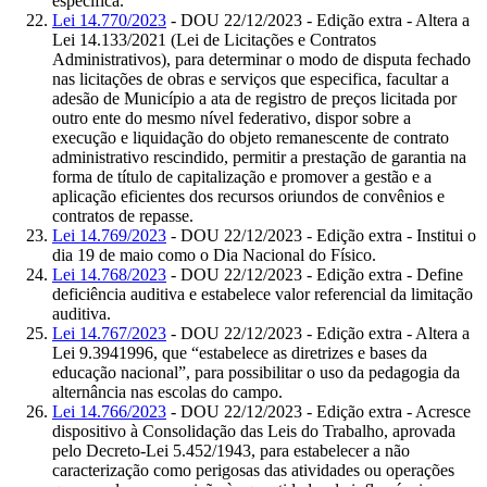
especifica.
Lei 14.770/2023
- DOU 22/12/2023 - Edição extra - Altera a
Lei 14.133/2021 (Lei de Licitações e Contratos
Administrativos), para determinar o modo de disputa fechado
nas licitações de obras e serviços que especifica, facultar a
adesão de Município a ata de registro de preços licitada por
outro ente do mesmo nível federativo, dispor sobre a
execução e liquidação do objeto remanescente de contrato
administrativo rescindido, permitir a prestação de garantia na
forma de título de capitalização e promover a gestão e a
aplicação eficientes dos recursos oriundos de convênios e
contratos de repasse.
Lei 14.769/2023
- DOU 22/12/2023 - Edição extra - Institui o
dia 19 de maio como o Dia Nacional do Físico.
Lei 14.768/2023
- DOU 22/12/2023 - Edição extra - Define
deficiência auditiva e estabelece valor referencial da limitação
auditiva.
Lei 14.767/2023
- DOU 22/12/2023 - Edição extra - Altera a
Lei 9.3941996, que “estabelece as diretrizes e bases da
educação nacional”, para possibilitar o uso da pedagogia da
alternância nas escolas do campo.
Lei 14.766/2023
- DOU 22/12/2023 - Edição extra - Acresce
dispositivo à Consolidação das Leis do Trabalho, aprovada
pelo Decreto-Lei 5.452/1943, para estabelecer a não
caracterização como perigosas das atividades ou operações