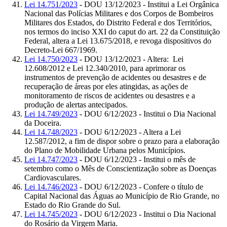
Lei 14.751/2023
- DOU 13/12/2023 - Institui a Lei Orgânica
Nacional das Polícias Militares e dos Corpos de Bombeiros
Militares dos Estados, do Distrito Federal e dos Territórios,
nos termos do inciso XXI do caput do art. 22 da Constituição
Federal, altera a Lei 13.675/2018, e revoga dispositivos do
Decreto-Lei 667/1969.
Lei 14.750/2023
- DOU 13/12/2023 - Altera: Lei
12.608/2012 e Lei 12.340/2010, para aprimorar os
instrumentos de prevenção de acidentes ou desastres e de
recuperação de áreas por eles atingidas, as ações de
monitoramento de riscos de acidentes ou desastres e a
produção de alertas antecipados.
Lei 14.749/2023
- DOU 6/12/2023 - Institui o Dia Nacional
da Doceira.
Lei 14.748/2023
- DOU 6/12/2023 - Altera a Lei
12.587/2012, a fim de dispor sobre o prazo para a elaboração
do Plano de Mobilidade Urbana pelos Municípios.
Lei 14.747/2023
- DOU 6/12/2023 - Institui o mês de
setembro como o Mês de Conscientização sobre as Doenças
Cardiovasculares.
Lei 14.746/2023
- DOU 6/12/2023 - Confere o título de
Capital Nacional das Águas ao Município de Rio Grande, no
Estado do Rio Grande do Sul.
Lei 14.745/2023
- DOU 6/12/2023 - Institui o Dia Nacional
do Rosário da Virgem Maria.