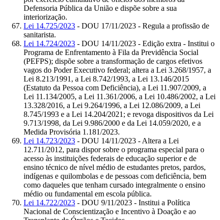
Defensoria Pública da União e dispõe sobre a sua
interiorização.
Lei 14.725/2023
- DOU 17/11/2023 - Regula a profissão de
sanitarista.
Lei 14.724/2023
- DOU 14/11/2023 - Edição extra - Institui o
Programa de Enfrentamento à Fila da Previdência Social
(PEFPS); dispõe sobre a transformação de cargos efetivos
vagos do Poder Executivo federal; altera a Lei 3.268/1957, a
Lei 8.213/1991, a Lei 8.742/1993, a Lei 13.146/2015
(Estatuto da Pessoa com Deficiência), a Lei 11.907/2009, a
Lei 11.134/2005, a Lei 11.361/2006, a Lei 10.486/2002, a Lei
13.328/2016, a Lei 9.264/1996, a Lei 12.086/2009, a Lei
8.745/1993 e a Lei 14.204/2021; e revoga dispositivos da Lei
9.713/1998, da Lei 9.986/2000 e da Lei 14.059/2020, e a
Medida Provisória 1.181/2023.
Lei 14.723/2023
- DOU 14/11/2023 - Altera a Lei
12.711/2012, para dispor sobre o programa especial para o
acesso às instituições federais de educação superior e de
ensino técnico de nível médio de estudantes pretos, pardos,
indígenas e quilombolas e de pessoas com deficiência, bem
como daqueles que tenham cursado integralmente o ensino
médio ou fundamental em escola pública.
Lei 14.722/2023
- DOU 9/11/2023 - Institui a Política
Nacional de Conscientização e Incentivo à Doação e ao