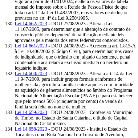
vigorar a partir de 01/01/2024; e altera os valores da tabela
mensal do Imposto sobre a Renda da Pessoa Física de que
trata o art. 1º da Lei 11.482/2007, e os valores de dedução
previstos no art. 4º da Lei 9.250/1995.
Lei 14.662/2023
- DOU 25/08/2023 - Altera a Lei
11.107/2005, para determinar que a alteração de contrato de
consórcio público dependerá de ratificação mediante leis
aprovadas pela maioria dos entes federativos consorciados.
Lei 14.661/2023
- DOU 24/08/2023 - Acrescenta art. 1.815-A
à Lei 10.406/2002 (Código Civil), para determinar, nos casos
de indignidade, que o trânsito em julgado da sentença penal
condenatória acarretará a exclusão imediata do herdeiro ou
legatário indigno.
Lei 14.660/2023
- DOU 24/08/2023 - Altera o art. 14 da Lei
11.947/2009, para incluir grupos formais e informais de
mulheres da agricultura familiar entre aqueles com prioridade
na aquisição de gêneros alimentícios no âmbito do Programa
Nacional de Alimentação Escolar (PNAE) e para estabelecer
que pelo menos 50% (cinquenta por cento) da venda da
família será feita no nome da mulher.
Lei 14.659/2023
- DOU 24/08/2023 - Confere ao Município
de Timbó, no Estado de Santa Catarina, o título de Capital
Nacional do Cicloturismo.
Lei 14.658/2023
- DOU 24/08/2023 - Institui o Estado do
Tocantins como Rota Nacional do Turismo de Aventura,