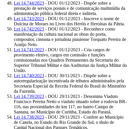
Lei 14.744/2023
- DOU 01/12/2023 - Dispõe sobre a
prestação de serviços postais e de comunicação multimídia da
administração pública federal direta e indireta.
Lei 14.743/2023
- DOU 01/12/2023 - Inscreve o nome de
Dulcina de Moraes no Livro dos Heróis e Heroínas da Pátria.
Lei 14.742/2023
- DOU 01/12/2023 - Reconhece como
manifestação da cultura nacional as obras do poeta,
compositor, cineasta e jornalista piauiense Torquato Pereira de
Araújo Neto.
Lei 14.741/2023
- DOU 01/12/2023 - Cria cargos de
provimento efetivo, cargos em comissão e funções
comissionadas nos Quadros Permanentes da Secretaria do
Superior Tribunal Militar e das Auditorias da Justiça Militar da
União.
Lei 14.740/2023
- DOU 30/11/2023 - Dispõe sobre a
autorregularização incentivada de tributos administrados pela
Secretaria Especial da Receita Federal do Brasil do Ministério
da Fazenda.
Lei 14.739/2023
- DOU 29/11/2023 - Denomina Viaduto
Francisco Pereira Netto o viaduto situado sobre a rodovia BR-
116, nas proximidades do km 117, no bairro Campo de
Santana, no Município de Curitiba, Estado do Paraná.
Lei 14.738/2023
- DOU 29/11/2023 - Confere ao Município
de Canela, no Estado do Rio Grande do Sul, o título de
Capital Nacional dos Parques Temáticos.