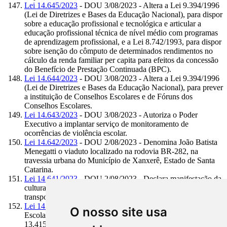
Lei 14.645/2023
- DOU 3/08/2023 - Altera a Lei 9.394/1996
(Lei de Diretrizes e Bases da Educação Nacional), para dispor
sobre a educação profissional e tecnológica e articular a
educação profissional técnica de nível médio com programas
de aprendizagem profissional, e a Lei 8.742/1993, para dispor
sobre isenção do cômputo de determinados rendimentos no
cálculo da renda familiar per capita para efeitos da concessão
do Benefício de Prestação Continuada (BPC).
Lei 14.644/2023
- DOU 3/08/2023 - Altera a Lei 9.394/1996
(Lei de Diretrizes e Bases da Educação Nacional), para prever
a instituição de Conselhos Escolares e de Fóruns dos
Conselhos Escolares.
Lei 14.643/2023
- DOU 3/08/2023 - Autoriza o Poder
Executivo a implantar serviço de monitoramento de
ocorrências de violência escolar.
Lei 14.642/2023
- DOU 2/08/2023 - Denomina João Batista
Menegatti o viaduto localizado na rodovia BR-282, na
travessia urbana do Município de Xanxerê, Estado de Santa
Catarina.
Lei 14.641/2023
- DOU 2/08/2023 - Declara manifestação da
cultura nacional a tradição do uso, em romarias religiosas, do
transporte conhecido como “pau de arara”.
Lei 14.640/2023
- DOU 01/08/2023 - Institui o Programa
O nosso site usa
Escola em Tempo Integral; e altera a Lei 11.273/2006, a Lei
13.415/2017 e a Lei 14.172/2021.