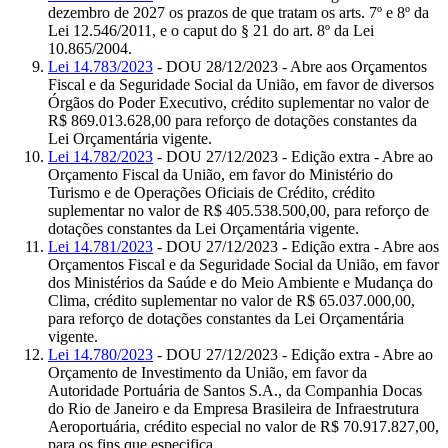
dezembro de 2027 os prazos de que tratam os arts. 7º e 8º da
Lei 12.546/2011, e o caput do § 21 do art. 8º da Lei
10.865/2004.
Lei 14.783/2023
- DOU 28/12/2023 - Abre aos Orçamentos
Fiscal e da Seguridade Social da União, em favor de diversos
Órgãos do Poder Executivo, crédito suplementar no valor de
R$ 869.013.628,00 para reforço de dotações constantes da
Lei Orçamentária vigente.
Lei 14.782/2023
- DOU 27/12/2023 - Edição extra - Abre ao
Orçamento Fiscal da União, em favor do Ministério do
Turismo e de Operações Oficiais de Crédito, crédito
suplementar no valor de R$ 405.538.500,00, para reforço de
dotações constantes da Lei Orçamentária vigente.
Lei 14.781/2023
- DOU 27/12/2023 - Edição extra - Abre aos
Orçamentos Fiscal e da Seguridade Social da União, em favor
dos Ministérios da Saúde e do Meio Ambiente e Mudança do
Clima, crédito suplementar no valor de R$ 65.037.000,00,
para reforço de dotações constantes da Lei Orçamentária
vigente.
Lei 14.780/2023
- DOU 27/12/2023 - Edição extra - Abre ao
Orçamento de Investimento da União, em favor da
Autoridade Portuária de Santos S.A., da Companhia Docas
do Rio de Janeiro e da Empresa Brasileira de Infraestrutura
Aeroportuária, crédito especial no valor de R$ 70.917.827,00,
para os fins que especifica.