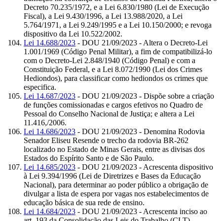
Decreto 70.235/1972, e a Lei 6.830/1980 (Lei de Execução
Fiscal), a Lei 9.430/1996, a Lei 13.988/2020, a Lei
5.764/1971, a Lei 9.249/1995 e a Lei 10.150/2000; e revoga
dispositivo da Lei 10.522/2002.
Lei 14.688/2023
- DOU 21/09/2023 - Altera o Decreto-Lei
1.001/1969 (Código Penal Militar), a fim de compatibilizá-lo
com o Decreto-Lei 2.848/1940 (Código Penal) e com a
Constituição Federal, e a Lei 8.072/1990 (Lei dos Crimes
Hediondos), para classificar como hediondos os crimes que
especifica.
Lei 14.687/2023
- DOU 21/09/2023 - Dispõe sobre a criação
de funções comissionadas e cargos efetivos no Quadro de
Pessoal do Conselho Nacional de Justiça; e altera a Lei
11.416,/2006.
Lei 14.686/2023
- DOU 21/09/2023 - Denomina Rodovia
Senador Eliseu Resende o trecho da rodovia BR-262
localizado no Estado de Minas Gerais, entre as divisas dos
Estados do Espírito Santo e de São Paulo.
Lei 14.685/2023
- DOU 21/09/2023 - Acrescenta dispositivo
à Lei 9.394/1996 (Lei de Diretrizes e Bases da Educação
Nacional), para determinar ao poder público a obrigação de
divulgar a lista de espera por vagas nos estabelecimentos de
educação básica de sua rede de ensino.
Lei 14.684/2023
- DOU 21/09/2023 - Acrescenta inciso ao
art. 193 da Consolidação das Leis do Trabalho (CLT),