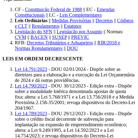
CF -
Constituição Federal de 1988
|| EC -
Emendas
Constitucionais
|| LC -
Leis Complementares
Leis Ordinárias
||
Medidas Provisórias
||
Decretos
||
Códigos
e CLT
||
Regulamentos
||
Estatutos
Legislação do SFN
||
Legislação por Assunto
|| Normas:
CVM
||
BACEN
||
SUSEP
||
PREVIC
RFB:
Decretos Tributários e Aduaneiros
||
RIR/2018 e
Normas Regulamentares
||
DOU
LEIS EM ORDEM DECRESCENTE
Lei 14.791/2023
- DOU 02/01/2024 - Dispõe sobre as
diretrizes para a elaboração e a execução da Lei Orçamentária
de 2024 e dá outras providências.
Lei 14.790/2023
- DOU 30/12/2023 - Edição extra - Dispõe
sobre a modalidade lotérica denominada apostas de quota
fixa; altera: a Lei 5.768/1971 e a Lei 13.756/2018 e a Medida
Provisória 2.158-35/2001; revoga dispositivos do Decreto-Lei
204/1967.
Lei 14.789/2023
- DOU 29/12/2023 - Edição extra - Dispõe
sobre o crédito fiscal decorrente de subvenção para
implantação ou expansão de empreendimento econômico;
altera: a Lei 9.249/1995, a Lei 14.592/2023 e a Lei
14.754/2023; e revoga dispositivos do Decreto-Lei