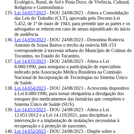
Ecológico, Rural, de Sol e Praia Doce, de Vivência, Cultural,
Religioso e Gastronômico
Lei 14.657/2023
- DOU 24/08/2023 - Altera a Consolidação
das Leis do Trabalho (CLT), aprovada pelo Decreto-Lei
5.452, de 1º de maio de 1943, para permitir que as partes e os
advogados se retirem em caso de atraso injustificado do início
de audiência.
Lei 14.656/2023
- DOU 24/08/2023 - Denomina Rodovia
Antonio de Sousa Barros o trecho da rodovia BR-153
correspondente à travessia urbana do Município de Colinas do
Tocantins, no Estado do Tocantins.
Lei 14.655/2023
- DOU 24/08/2023 - Altera a Lei
8.080/1990, para assegurar a participação de especialista
indicado pela Associação Médica Brasileira na Comissão
Nacional de Incorporação de Tecnologias no Sistema Único
de Saúde.
Lei 14.654/2023
- DOU 24/08/2023 - Acrescenta dispositivo
à Lei 8.080/1990, para tornar obrigatória a divulgação dos
estoques dos medicamentos das farmácias que compõem o
Sistema Único de Saúde (SUS).
Lei 14.653/2023
- DOU 24/08/2023 - Altera a Lei
12.651/2012 e a Lei 14.119/2021, para disciplinar a
intervenção e a implantação de instalações necessárias à
recuperação e à proteção de nascentes.
Lei 14.652/2023
- DOU 24/08/2023 - Dispõe sobre a