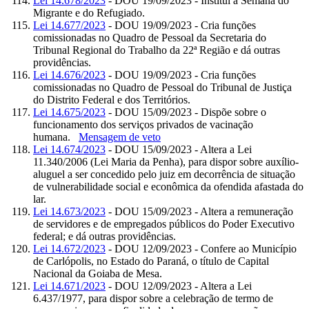
Lei 14.678/2023
- DOU 19/09/2023 - Institui a Semana do
Migrante e do Refugiado.
Lei 14.677/2023
- DOU 19/09/2023 - Cria funções
comissionadas no Quadro de Pessoal da Secretaria do
Tribunal Regional do Trabalho da 22ª Região e dá outras
providências.
Lei 14.676/2023
- DOU 19/09/2023 - Cria funções
comissionadas no Quadro de Pessoal do Tribunal de Justiça
do Distrito Federal e dos Territórios.
Lei 14.675/2023
- DOU 15/09/2023 - Dispõe sobre o
funcionamento dos serviços privados de vacinação
humana.
Mensagem de veto
Lei 14.674/2023
- DOU 15/09/2023 - Altera a Lei
11.340/2006 (Lei Maria da Penha), para dispor sobre auxílio-
aluguel a ser concedido pelo juiz em decorrência de situação
de vulnerabilidade social e econômica da ofendida afastada do
lar.
Lei 14.673/2023
- DOU 15/09/2023 - Altera a remuneração
de servidores e de empregados públicos do Poder Executivo
federal; e dá outras providências.
Lei 14.672/2023
- DOU 12/09/2023 - Confere ao Município
de Carlópolis, no Estado do Paraná, o título de Capital
Nacional da Goiaba de Mesa.
Lei 14.671/2023
- DOU 12/09/2023 - Altera a Lei
6.437/1977, para dispor sobre a celebração de termo de