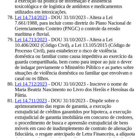
a execução da política de informação e assistência
toxicológica e de logística de antídotos e medicamentos
utilizados em intoxicações.
Lei 14.714/2023
- DOU 31/10/2023 - Altera a Lei
7.661/1988, para incluir como diretriz do Plano Nacional de
Gerenciamento Costeiro (PNGC) o controle da erosão
marítima e fluvial.
Lei 14.713/2023
- DOU 31/10/2023 - Altera a Lei
10.406/2002 (Código Civil), a Lei 13.105/2015 (Código de
Processo Civil), para estabelecer o risco de violência
doméstica ou familiar como causa impeditiva ao exercício da
guarda compartilhada, bem como para impor ao juiz o dever
de indagar previamente o Ministério Público e as partes sobre
situações de violência doméstica ou familiar que envolvam o
casal ou os filhos.
Lei 14.712/2023
- DOU 31/10/2023 - Inscreve o nome de
Maria Beatriz Nascimento no Livro dos Heróis e Heroínas da
Pátria.
Lei 14.711/2023
- DOU 31/10/2023 - Dispõe sobre o
aprimoramento das regras de garantia, a execução
extrajudicial de créditos garantidos por hipoteca, a execução
extrajudicial de garantia imobiliária em concurso de credores,
o procedimento de busca e apreensão extrajudicial de bens
móveis em caso de inadimplemento de contrato de alienação
fiduciária, o resgate antecipado de Letra Financeira, a alíquota