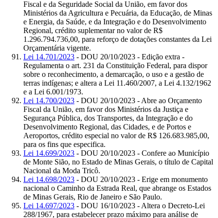
Fiscal e da Seguridade Social da União, em favor dos
Ministérios da Agricultura e Pecuária, da Educação, de Minas
e Energia, da Saúde, e da Integração e do Desenvolvimento
Regional, crédito suplementar no valor de R$
1.296.794.736,00, para reforço de dotações constantes da Lei
Orçamentária vigente.
Lei 14.701/2023
- DOU 20/10/2023 - Edição extra -
Regulamenta o art. 231 da Constituição Federal, para dispor
sobre o reconhecimento, a demarcação, o uso e a gestão de
terras indígenas; e altera a Lei 11.460/2007, a Lei 4.132/1962
e a Lei 6.001/1973.
Lei 14.700/2023
- DOU 20/10/2023 - Abre ao Orçamento
Fiscal da União, em favor dos Ministérios da Justiça e
Segurança Pública, dos Transportes, da Integração e do
Desenvolvimento Regional, das Cidades, e de Portos e
Aeroportos, crédito especial no valor de R$ 126.683.985,00,
para os fins que especifica.
Lei 14.699/2023
- DOU 20/10/2023 - Confere ao Município
de Monte Sião, no Estado de Minas Gerais, o título de Capital
Nacional da Moda Tricô.
Lei 14.698/2023
- DOU 20/10/2023 - Erige em monumento
nacional o Caminho da Estrada Real, que abrange os Estados
de Minas Gerais, Rio de Janeiro e São Paulo.
Lei 14.697/2023
- DOU 16/10/2023 - Altera o Decreto-Lei
288/1967, para estabelecer prazo máximo para análise de