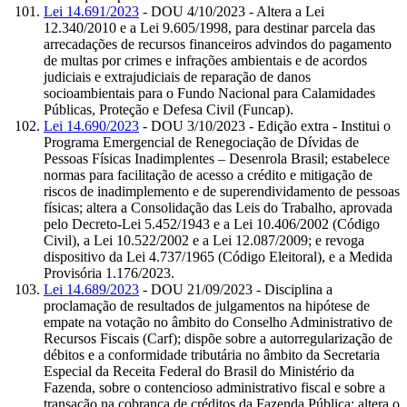
Lei 14.691/2023
- DOU 4/10/2023 - Altera a Lei
12.340/2010 e a Lei 9.605/1998, para destinar parcela das
arrecadações de recursos financeiros advindos do pagamento
de multas por crimes e infrações ambientais e de acordos
judiciais e extrajudiciais de reparação de danos
socioambientais para o Fundo Nacional para Calamidades
Públicas, Proteção e Defesa Civil (Funcap).
Lei 14.690/2023
- DOU 3/10/2023 - Edição extra - Institui o
Programa Emergencial de Renegociação de Dívidas de
Pessoas Físicas Inadimplentes – Desenrola Brasil; estabelece
normas para facilitação de acesso a crédito e mitigação de
riscos de inadimplemento e de superendividamento de pessoas
físicas; altera a Consolidação das Leis do Trabalho, aprovada
pelo Decreto-Lei 5.452/1943 e a Lei 10.406/2002 (Código
Civil), a Lei 10.522/2002 e a Lei 12.087/2009; e revoga
dispositivo da Lei 4.737/1965 (Código Eleitoral), e a Medida
Provisória 1.176/2023.
Lei 14.689/2023
- DOU 21/09/2023 - Disciplina a
proclamação de resultados de julgamentos na hipótese de
empate na votação no âmbito do Conselho Administrativo de
Recursos Fiscais (Carf); dispõe sobre a autorregularização de
débitos e a conformidade tributária no âmbito da Secretaria
Especial da Receita Federal do Brasil do Ministério da
Fazenda, sobre o contencioso administrativo fiscal e sobre a
transação na cobrança de créditos da Fazenda Pública; altera o