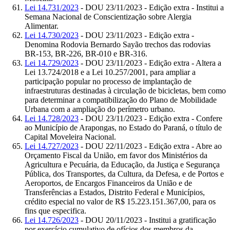
Lei 14.731/2023
- DOU 23/11/2023 - Edição extra - Institui a
Semana Nacional de Conscientização sobre Alergia
Alimentar.
Lei 14.730/2023
- DOU 23/11/2023 - Edição extra -
Denomina Rodovia Bernardo Sayão trechos das rodovias
BR-153, BR-226, BR-010 e BR-316.
Lei 14.729/2023
- DOU 23/11/2023 - Edição extra - Altera a
Lei 13.724/2018 e a Lei 10.257/2001, para ampliar a
participação popular no processo de implantação de
infraestruturas destinadas à circulação de bicicletas, bem como
para determinar a compatibilização do Plano de Mobilidade
Urbana com a ampliação do perímetro urbano.
Lei 14.728/2023
- DOU 23/11/2023 - Edição extra - Confere
ao Município de Arapongas, no Estado do Paraná, o título de
Capital Moveleira Nacional.
Lei 14.727/2023
- DOU 22/11/2023 - Edição extra - Abre ao
Orçamento Fiscal da União, em favor dos Ministérios da
Agricultura e Pecuária, da Educação, da Justiça e Segurança
Pública, dos Transportes, da Cultura, da Defesa, e de Portos e
Aeroportos, de Encargos Financeiros da União e de
Transferências a Estados, Distrito Federal e Municípios,
crédito especial no valor de R$ 15.223.151.367,00, para os
fins que especifica.
Lei 14.726/2023
- DOU 20/11/2023 - Institui a gratificação
por exercício cumulativo de ofícios dos membros da