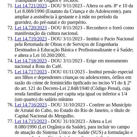
Transplante de Órgãos e Tecidos.
Lei 14.721/2023
- DOU 9/11/2023 - Altera os arts. 8º e 10 da
Lei 8.069/1990 (Estatuto da Criança e do Adolescente), para
ampliar a assistência à gestante e à mãe no período da
gravidez, do pré-natal e do puerpério.
Lei 14.720/2023
- DOU 8/11/2023 - Reconhece o forró como
manifestação da cultura nacional.
Lei 14.719/2023
- DOU 3/11/2023 - Institui o Pacto Nacional
pela Retomada de Obras e de Serviços de Engenharia
Destinados à Educação Básica e Profissionalizante e à Saúde;
e altera a Lei 10.260/2001.
Lei 14.718/2023
- DOU 3/11/2023 - Erige em monumento
nacional a Rota do Café.
Lei 14.717/2023
- DOU 01/11/2023 - Institui pensão especial
aos filhos e dependentes crianças ou adolescentes, órfãos em
razão do crime de feminicídio tipificado no inciso VI do § 2º
do art. 121 do Decreto-Lei 2.848/1940 (Código Penal), cuja
renda familiar mensal per capita seja igual ou inferior a 1/4
(um quarto) do salário mínimo
Lei 14.716/2023
- DOU 31/10/2023 - Confere ao Município
de Arraial do Cabo, no Estado do Rio de Janeiro, o título de
Capital Nacional do Mergulho.
Lei 14.715/2023
- DOU 31/10/2023 - Altera a Lei
8.080/1990 (Lei Orgânica da Saúde), para incluir no campo
de atuação do Sistema Único de Saúde (SUS) a formulação e