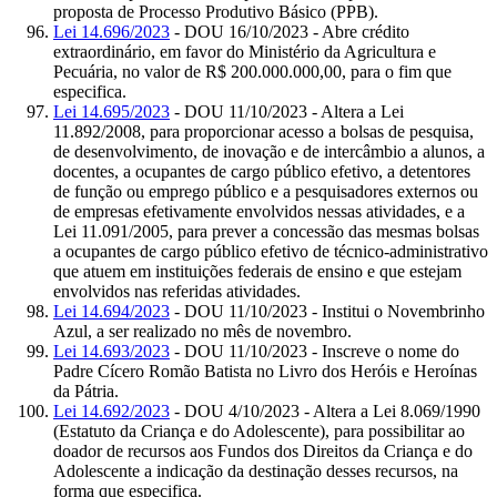
proposta de Processo Produtivo Básico (PPB).
Lei 14.696/2023
- DOU 16/10/2023 - Abre crédito
extraordinário, em favor do Ministério da Agricultura e
Pecuária, no valor de R$ 200.000.000,00, para o fim que
especifica.
Lei 14.695/2023
- DOU 11/10/2023 - Altera a Lei
11.892/2008, para proporcionar acesso a bolsas de pesquisa,
de desenvolvimento, de inovação e de intercâmbio a alunos, a
docentes, a ocupantes de cargo público efetivo, a detentores
de função ou emprego público e a pesquisadores externos ou
de empresas efetivamente envolvidos nessas atividades, e a
Lei 11.091/2005, para prever a concessão das mesmas bolsas
a ocupantes de cargo público efetivo de técnico-administrativo
que atuem em instituições federais de ensino e que estejam
envolvidos nas referidas atividades.
Lei 14.694/2023
- DOU 11/10/2023 - Institui o Novembrinho
Azul, a ser realizado no mês de novembro.
Lei 14.693/2023
- DOU 11/10/2023 - Inscreve o nome do
Padre Cícero Romão Batista no Livro dos Heróis e Heroínas
da Pátria.
Lei 14.692/2023
- DOU 4/10/2023 - Altera a Lei 8.069/1990
(Estatuto da Criança e do Adolescente), para possibilitar ao
doador de recursos aos Fundos dos Direitos da Criança e do
Adolescente a indicação da destinação desses recursos, na
forma que especifica.