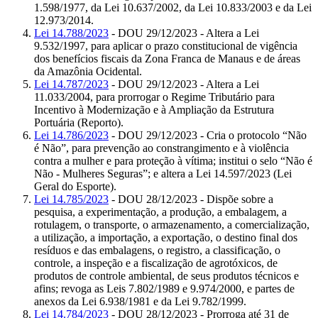
1.598/1977, da Lei 10.637/2002, da Lei 10.833/2003 e da Lei
12.973/2014.
Lei 14.788/2023
- DOU 29/12/2023 - Altera a Lei
9.532/1997, para aplicar o prazo constitucional de vigência
dos benefícios fiscais da Zona Franca de Manaus e de áreas
da Amazônia Ocidental.
Lei 14.787/2023
- DOU 29/12/2023 - Altera a Lei
11.033/2004, para prorrogar o Regime Tributário para
Incentivo à Modernização e à Ampliação da Estrutura
Portuária (Reporto).
Lei 14.786/2023
- DOU 29/12/2023 - Cria o protocolo “Não
é Não”, para prevenção ao constrangimento e à violência
contra a mulher e para proteção à vítima; institui o selo “Não é
Não - Mulheres Seguras”; e altera a Lei 14.597/2023 (Lei
Geral do Esporte).
Lei 14.785/2023
- DOU 28/12/2023 - Dispõe sobre a
pesquisa, a experimentação, a produção, a embalagem, a
rotulagem, o transporte, o armazenamento, a comercialização,
a utilização, a importação, a exportação, o destino final dos
resíduos e das embalagens, o registro, a classificação, o
controle, a inspeção e a fiscalização de agrotóxicos, de
produtos de controle ambiental, de seus produtos técnicos e
afins; revoga as Leis 7.802/1989 e 9.974/2000, e partes de
anexos da Lei 6.938/1981 e da Lei 9.782/1999.
Lei 14.784/2023
- DOU 28/12/2023 - Prorroga até 31 de