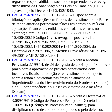
regras de responsabilidade social do empreendedor; e revoga
dispositivos da Consolidação das Leis do Trabalho (CLT),
aprovada pelo Decreto-Lei 5.452/1943.
Lei 14.754/2023
- DOU 13/12/2023 - Dispõe sobre a
tributação de aplicações em fundos de investimento no País e
da renda auferida por pessoas físicas residentes no País em
aplicações financeiras, entidades controladas e trusts no
exterior; altera Lei 11.033/2004, Lei 8.668/1993 e Lei
10.406/2002 (Código Civil); revoga dispositivos: Lei
4.728/1965, Lei 9.250/1995, Lei 9.532/1997, Lei
10.426/2002, Lei 10.892/2004 e Lei 11.033/2004, do
Decreto-Lei 2.287/1986, e Medidas Provisórias: MP 2.189-
49/2001 e MP 2.158-35/2001.
Lei 14.753/2023
- DOU 13/12/2023 - Altera a Medida
Provisória 2.199-14, de 24 de agosto de 2001, para fixar novo
prazo para a aprovação de projetos beneficiados com
incentivos fiscais de redução e reinvestimento do imposto
sobre a renda e adicionais nas áreas de atuação da
Superintendência do Desenvolvimento do Nordeste (Sudene)
e da Superintendência do Desenvolvimento da Amazônia
(Sudam).
Lei 14.752/2023
- DOU 13/12/2023 - Altera o Decreto-Lei
3.689/1941 (Código de Processo Penal), e o Decreto-Lei
1.002/1969 (Código de Processo Penal Militar), para
disciplinar o caso de abandono do processo pelo defensor.