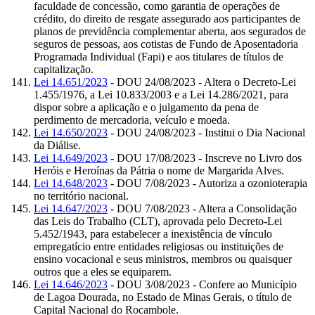
faculdade de concessão, como garantia de operações de
crédito, do direito de resgate assegurado aos participantes de
planos de previdência complementar aberta, aos segurados de
seguros de pessoas, aos cotistas de Fundo de Aposentadoria
Programada Individual (Fapi) e aos titulares de títulos de
capitalização.
Lei 14.651/2023
- DOU 24/08/2023 - Altera o Decreto-Lei
1.455/1976, a Lei 10.833/2003 e a Lei 14.286/2021, para
dispor sobre a aplicação e o julgamento da pena de
perdimento de mercadoria, veículo e moeda.
Lei 14.650/2023
- DOU 24/08/2023 - Institui o Dia Nacional
da Diálise.
Lei 14.649/2023
- DOU 17/08/2023 - Inscreve no Livro dos
Heróis e Heroínas da Pátria o nome de Margarida Alves.
Lei 14.648/2023
- DOU 7/08/2023 - Autoriza a ozonioterapia
no território nacional.
Lei 14.647/2023
- DOU 7/08/2023 - Altera a Consolidação
das Leis do Trabalho (CLT), aprovada pelo Decreto-Lei
5.452/1943, para estabelecer a inexistência de vínculo
empregatício entre entidades religiosas ou instituições de
ensino vocacional e seus ministros, membros ou quaisquer
outros que a eles se equiparem.
Lei 14.646/2023
- DOU 3/08/2023 - Confere ao Município
de Lagoa Dourada, no Estado de Minas Gerais, o título de
Capital Nacional do Rocambole.