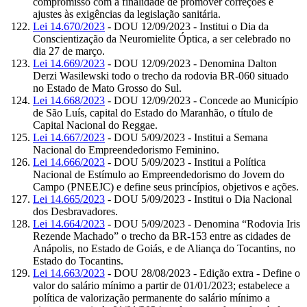
compromisso com a finalidade de promover correções e
ajustes às exigências da legislação sanitária.
Lei 14.670/2023
- DOU 12/09/2023 - Institui o Dia da
Conscientização da Neuromielite Óptica, a ser celebrado no
dia 27 de março.
Lei 14.669/2023
- DOU 12/09/2023 - Denomina Dalton
Derzi Wasilewski todo o trecho da rodovia BR-060 situado
no Estado de Mato Grosso do Sul.
Lei 14.668/2023
- DOU 12/09/2023 - Concede ao Município
de São Luís, capital do Estado do Maranhão, o título de
Capital Nacional do Reggae.
Lei 14.667/2023
- DOU 5/09/2023 - Institui a Semana
Nacional do Empreendedorismo Feminino.
Lei 14.666/2023
- DOU 5/09/2023 - Institui a Política
Nacional de Estímulo ao Empreendedorismo do Jovem do
Campo (PNEEJC) e define seus princípios, objetivos e ações.
Lei 14.665/2023
- DOU 5/09/2023 - Institui o Dia Nacional
dos Desbravadores.
Lei 14.664/2023
- DOU 5/09/2023 - Denomina “Rodovia Iris
Rezende Machado” o trecho da BR-153 entre as cidades de
Anápolis, no Estado de Goiás, e de Aliança do Tocantins, no
Estado do Tocantins.
Lei 14.663/2023
- DOU 28/08/2023 - Edição extra - Define o
valor do salário mínimo a partir de 01/01/2023; estabelece a
política de valorização permanente do salário mínimo a