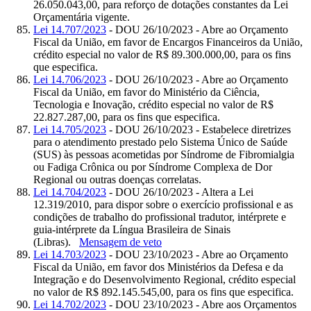
26.050.043,00, para reforço de dotações constantes da Lei
Orçamentária vigente.
Lei 14.707/2023
- DOU 26/10/2023 - Abre ao Orçamento
Fiscal da União, em favor de Encargos Financeiros da União,
crédito especial no valor de R$ 89.300.000,00, para os fins
que especifica.
Lei 14.706/2023
- DOU 26/10/2023 - Abre ao Orçamento
Fiscal da União, em favor do Ministério da Ciência,
Tecnologia e Inovação, crédito especial no valor de R$
22.827.287,00, para os fins que especifica.
Lei 14.705/2023
- DOU 26/10/2023 - Estabelece diretrizes
para o atendimento prestado pelo Sistema Único de Saúde
(SUS) às pessoas acometidas por Síndrome de Fibromialgia
ou Fadiga Crônica ou por Síndrome Complexa de Dor
Regional ou outras doenças correlatas.
Lei 14.704/2023
- DOU 26/10/2023 - Altera a Lei
12.319/2010, para dispor sobre o exercício profissional e as
condições de trabalho do profissional tradutor, intérprete e
guia-intérprete da Língua Brasileira de Sinais
(Libras).
Mensagem de veto
Lei 14.703/2023
- DOU 23/10/2023 - Abre ao Orçamento
Fiscal da União, em favor dos Ministérios da Defesa e da
Integração e do Desenvolvimento Regional, crédito especial
no valor de R$ 892.145.545,00, para os fins que especifica.
Lei 14.702/2023
- DOU 23/10/2023 - Abre aos Orçamentos