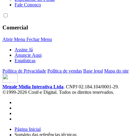
Fale Conosco
Comercial
Abrir Menu
Fechar Menu
Assine Já
Anuncie Aqui
Estatísticas
Política de Privacidade
Política de vendas
Base legal
Mapa do site
Megale Mídia Interativa Ltda
. CNPJ 02.184.104/0001-29.
©1999-2026 Cosif-e Digital. Todos os direitos reservados.
Página Inicial
Sumário das referências técnicas