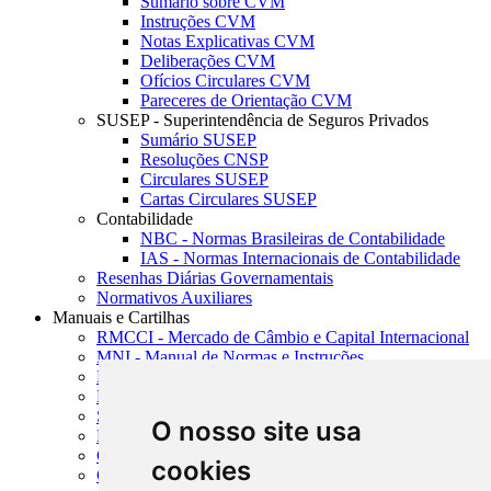
Sumário sobre CVM
Instruções CVM
Notas Explicativas CVM
Deliberações CVM
Ofícios Circulares CVM
Pareceres de Orientação CVM
SUSEP - Superintendência de Seguros Privados
Sumário SUSEP
Resoluções CNSP
Circulares SUSEP
Cartas Circulares SUSEP
Contabilidade
NBC - Normas Brasileiras de Contabilidade
IAS - Normas Internacionais de Contabilidade
Resenhas Diárias Governamentais
Normativos Auxiliares
Manuais e Cartilhas
RMCCI - Mercado de Câmbio e Capital Internacional
MNI - Manual de Normas e Instruções
MTVM - Manual de Títulos e Valores Mobiliários
MCR - Manual de Crédito Rural
SISORF - Manual de Organização do SFN
O nosso site usa
MASUP - Manual de Supervisão Bancária
CADOC - Catálogo de Documentos
cookies
CNAE-CONCLA - Classificação Nacional de