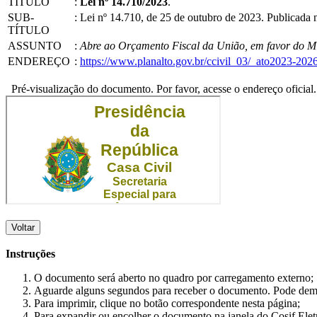
TÍTULO
:
Lei nº 14.710/2023
.
SUB-
:
Lei nº 14.710, de 25 de outubro de 2023. Publicada
TÍTULO
ASSUNTO
:
Abre ao Orçamento Fiscal da União, em favor do Min
ENDEREÇO
:
https://www.planalto.gov.br/ccivil_03/_ato2023-202
Pré-visualização do documento. Por favor, acesse o endereço oficial.
Voltar
Instruções
O documento será aberto no quadro por carregamento externo;
Aguarde alguns segundos para receber o documento. Pode dem
Para imprimir, clique no botão correspondente nesta página;
Para expandir ou encolher o documento na janela do Cosif Ele