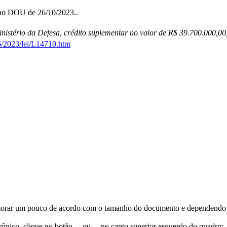
 no DOU de 26/10/2023..
istério da Defesa, crédito suplementar no valor de R$ 39.700.000,00,
6/2023/lei/L14710.htm
orar um pouco de acordo com o tamanho do documento e dependendo d
trônico, clique no botão
ou
no canto superior esquerdo do quadro;