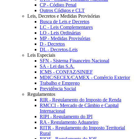
CP - Código Penal
Outros Códigos e CLT
Leis, Decretos e Medidas Provisórias
Busca de Leis e Decretos
LC - Leis Complementares
LO - Leis Ordinárias
MP - Medidas Provisórias
D - Decretos
DL - Decretos-Leis
Leis Especiais
SFN - Sistema Financeiro Nacional
SA - Lei das S.A.
ICMS - CONFAZ/SINIEF
MDIC/SECEX/CAMEX - Comércio Exterior
Trabalho e Emprego
Previdência Social
Regulamentos
RIR - Regulamento do Imposto de Renda
RMCCI - Mercado de Câmbio e Capital
Internacional
RIPI - Regulamento do IPI
RA - Regulamento Aduaneiro
RITR - Regulamento do Imposto Territorial
Rural
RIOF - Regulamento do IOF