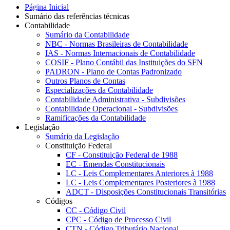
Página Inicial
Sumário das referências técnicas
Contabilidade
Sumário da Contabilidade
NBC - Normas Brasileiras de Contabilidade
IAS - Normas Internacionais de Contabilidade
COSIF - Plano Contábil das Instituições do SFN
PADRON - Plano de Contas Padronizado
Outros Planos de Contas
Especializações da Contabilidade
Contabilidade Administrativa - Subdivisões
Contabilidade Operacional - Subdivisões
Ramificações da Contabilidade
Legislação
Sumário da Legislação
Constituição Federal
CF - Constituição Federal de 1988
EC - Emendas Constitucionais
LC - Leis Complementares Anteriores à 1988
LC - Leis Complementares Posteriores à 1988
ADCT - Disposições Constitucionais Transitórias
Códigos
CC - Código Civil
CPC - Código de Processo Civil
CTN - Código Tributário Nacional