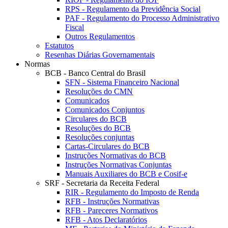
RPS - Regulamento da Previdência Social
PAF - Regulamento do Processo Administrativo
Fiscal
Outros Regulamentos
Estatutos
Resenhas Diárias Governamentais
Normas
BCB - Banco Central do Brasil
SFN - Sistema Financeiro Nacional
Resoluções do CMN
Comunicados
Comunicados Conjuntos
Circulares do BCB
Resoluções do BCB
Resoluções conjuntas
Cartas-Circulares do BCB
Instruções Normativas do BCB
Instruções Normativas Conjuntas
Manuais Auxiliares do BCB e Cosif-e
SRF - Secretaria da Receita Federal
RIR - Regulamento do Imposto de Renda
RFB - Instruções Normativas
RFB - Pareceres Normativos
RFB - Atos Declaratórios