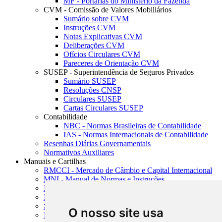
MF - Portarias do Ministério da Fazenda
CVM - Comissão de Valores Mobiliários
Sumário sobre CVM
Instruções CVM
Notas Explicativas CVM
Deliberações CVM
Ofícios Circulares CVM
Pareceres de Orientação CVM
SUSEP - Superintendência de Seguros Privados
Sumário SUSEP
Resoluções CNSP
Circulares SUSEP
Cartas Circulares SUSEP
Contabilidade
NBC - Normas Brasileiras de Contabilidade
IAS - Normas Internacionais de Contabilidade
Resenhas Diárias Governamentais
Normativos Auxiliares
Manuais e Cartilhas
RMCCI - Mercado de Câmbio e Capital Internacional
MNI - Manual de Normas e Instruções
MTVM - Manual de Títulos e Valores Mobiliários
MCR - Manual de Crédito Rural
SISORF - Manual de Organização do SFN
O nosso site usa
MASUP - Manual de Supervisão Bancária