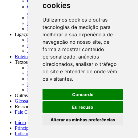
CADOC - Catálogo de Documentos
cookies
CNAE-CONCLA - Classificação Nacional de
Atividades Econômicas
PMF - Cartilhas do BCB
Utilizamos cookies e outras
Manuais Auxiliares do BCB e Cosif-e
tecnologias de medição para
Resenhas Diárias Governamentais
melhorar a sua experiência de
Ligações Externas
Links Úteis
navegação no nosso site, de
Presidência da República
forma a mostrar conteúdo
Agências Nacionais Reguladoras
personalizado, anúncios
Roteiros para Estudos
Textos
direcionados, analisar o tráfego
Índice de Textos
do site e entender de onde vêm
Editorial
os visitantes.
Monografias
Na Imprensa
Fórum de Discussão
Concordo
Outras ferramentas
Glossário
Relacionamento
Eu recuso
Fale Conosco
Alterar as minhas preferências
Início
Principais notícias
Indicadores