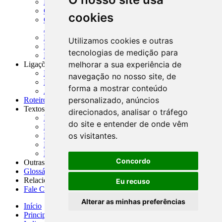
MASUP - Manual de Supervisão Bancária
CADOC - Catálogo de Documentos
cookies
CNAE-CONCLA - Classificação Nacional de
Atividades Econômicas
PMF - Cartilhas do BCB
Utilizamos cookies e outras
Manuais Auxiliares do BCB e Cosif-e
tecnologias de medição para
Resenhas Diárias Governamentais
melhorar a sua experiência de
Ligações Externas
Links Úteis
navegação no nosso site, de
Presidência da República
forma a mostrar conteúdo
Agências Nacionais Reguladoras
personalizado, anúncios
Roteiros para Estudos
Textos
direcionados, analisar o tráfego
Índice de Textos
do site e entender de onde vêm
Editorial
os visitantes.
Monografias
Na Imprensa
Fórum de Discussão
Concordo
Outras ferramentas
Glossário
Relacionamento
Eu recuso
Fale Conosco
Alterar as minhas preferências
Início
Principais notícias