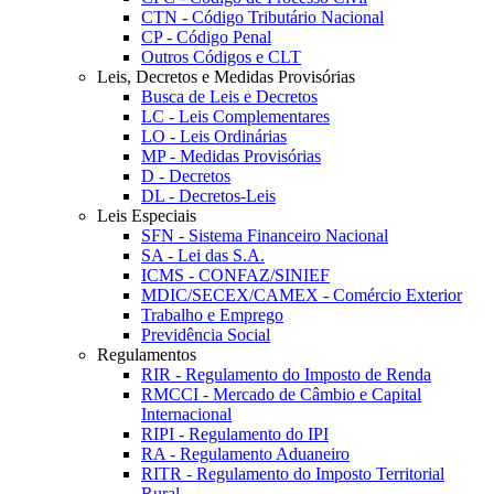
CTN - Código Tributário Nacional
CP - Código Penal
Outros Códigos e CLT
Leis, Decretos e Medidas Provisórias
Busca de Leis e Decretos
LC - Leis Complementares
LO - Leis Ordinárias
MP - Medidas Provisórias
D - Decretos
DL - Decretos-Leis
Leis Especiais
SFN - Sistema Financeiro Nacional
SA - Lei das S.A.
ICMS - CONFAZ/SINIEF
MDIC/SECEX/CAMEX - Comércio Exterior
Trabalho e Emprego
Previdência Social
Regulamentos
RIR - Regulamento do Imposto de Renda
RMCCI - Mercado de Câmbio e Capital
Internacional
RIPI - Regulamento do IPI
RA - Regulamento Aduaneiro
RITR - Regulamento do Imposto Territorial
Rural