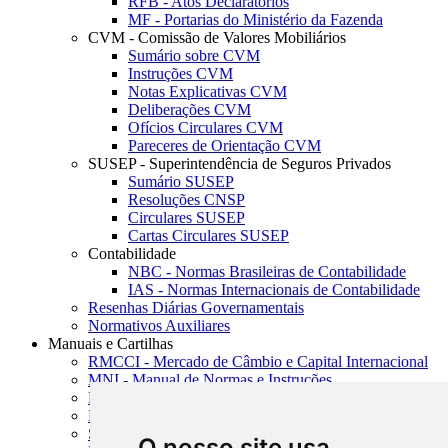
RFB - Atos Declaratórios
MF - Portarias do Ministério da Fazenda
CVM - Comissão de Valores Mobiliários
Sumário sobre CVM
Instruções CVM
Notas Explicativas CVM
Deliberações CVM
Ofícios Circulares CVM
Pareceres de Orientação CVM
SUSEP - Superintendência de Seguros Privados
Sumário SUSEP
Resoluções CNSP
Circulares SUSEP
Cartas Circulares SUSEP
Contabilidade
NBC - Normas Brasileiras de Contabilidade
IAS - Normas Internacionais de Contabilidade
Resenhas Diárias Governamentais
Normativos Auxiliares
Manuais e Cartilhas
RMCCI - Mercado de Câmbio e Capital Internacional
MNI - Manual de Normas e Instruções
MTVM - Manual de Títulos e Valores Mobiliários
MCR - Manual de Crédito Rural
SISORF - Manual de Organização do SFN
O nosso site usa