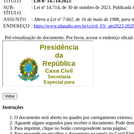
TÍTULO
:
Lei nº 14.714/2023
.
SUB-
:
Lei nº 14.714, de 30 de outubro de 2023. Publicada
TÍTULO
ASSUNTO
:
Altera a Lei nº 7.661, de 16 de maio de 1988, para 
ENDEREÇO
:
https://www.planalto.gov.br/ccivil_03/_ato2023-202
Pré-visualização do documento. Por favor, acesse o endereço oficial.
Voltar
Instruções
O documento será aberto no quadro por carregamento externo;
Aguarde alguns segundos para receber o documento. Pode dem
Para imprimir, clique no botão correspondente nesta página;
Para expandir ou encolher o documento na janela do Cosif Ele