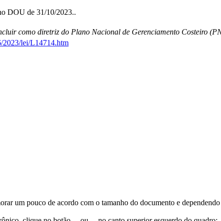
 no DOU de 31/10/2023..
incluir como diretriz do Plano Nacional de Gerenciamento Costeiro (PN
6/2023/lei/L14714.htm
orar um pouco de acordo com o tamanho do documento e dependendo d
trônico, clique no botão
ou
no canto superior esquerdo do quadro;