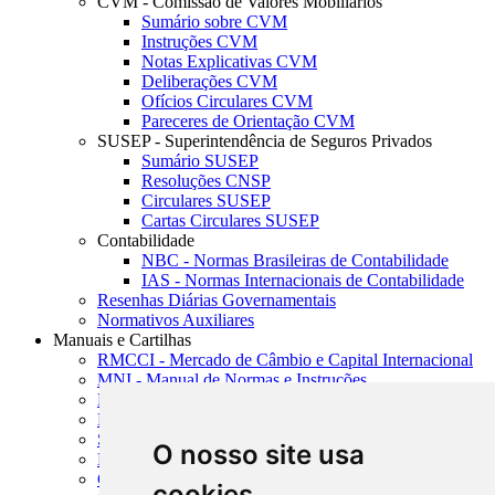
CVM - Comissão de Valores Mobiliários
Sumário sobre CVM
Instruções CVM
Notas Explicativas CVM
Deliberações CVM
Ofícios Circulares CVM
Pareceres de Orientação CVM
SUSEP - Superintendência de Seguros Privados
Sumário SUSEP
Resoluções CNSP
Circulares SUSEP
Cartas Circulares SUSEP
Contabilidade
NBC - Normas Brasileiras de Contabilidade
IAS - Normas Internacionais de Contabilidade
Resenhas Diárias Governamentais
Normativos Auxiliares
Manuais e Cartilhas
RMCCI - Mercado de Câmbio e Capital Internacional
MNI - Manual de Normas e Instruções
MTVM - Manual de Títulos e Valores Mobiliários
MCR - Manual de Crédito Rural
SISORF - Manual de Organização do SFN
O nosso site usa
MASUP - Manual de Supervisão Bancária
CADOC - Catálogo de Documentos
cookies