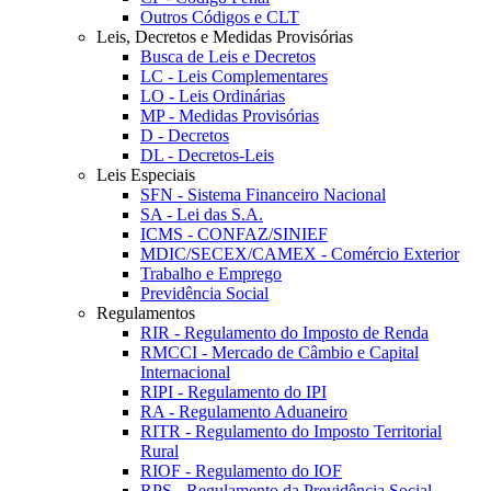
Outros Códigos e CLT
Leis, Decretos e Medidas Provisórias
Busca de Leis e Decretos
LC - Leis Complementares
LO - Leis Ordinárias
MP - Medidas Provisórias
D - Decretos
DL - Decretos-Leis
Leis Especiais
SFN - Sistema Financeiro Nacional
SA - Lei das S.A.
ICMS - CONFAZ/SINIEF
MDIC/SECEX/CAMEX - Comércio Exterior
Trabalho e Emprego
Previdência Social
Regulamentos
RIR - Regulamento do Imposto de Renda
RMCCI - Mercado de Câmbio e Capital
Internacional
RIPI - Regulamento do IPI
RA - Regulamento Aduaneiro
RITR - Regulamento do Imposto Territorial
Rural
RIOF - Regulamento do IOF
RPS - Regulamento da Previdência Social