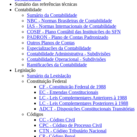
Sumário das referências técnicas
Contabilidade
Sumário da Contabilidade
NBC - Normas Brasileiras de Contabilidade
IAS - Normas Internacionais de Contabilidade
COSIF - Plano Contábil das Instituições do SFN
PADRON - Plano de Contas Padronizado
Outros Planos de Contas
Especializações da Contabilidade
Contabilidade Administrativa - Subdivisões
Contabilidade Operacional - Subdivisões
Ramificações da Contabilidade
Legislação
Sumário da Legislação
Constituição Federal
CF - Constituição Federal de 1988
EC - Emendas Constitucionais
LC - Leis Complementares Anteriores à 1988
LC - Leis Complementares Posteriores à 1988
ADCT - Disposições Constitucionais Transitórias
Códigos
CC - Código Civil
CPC - Código de Processo Civil
CTN - Código Tributário Nacional
CP - Código Penal