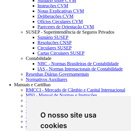
Sumário sobre CVM
Instruções CVM
Notas Explicativas CVM
Deliberações CVM
Ofícios Circulares CVM
Pareceres de Orientação CVM
SUSEP - Superintendência de Seguros Privados
Sumário SUSEP
Resoluções CNSP
Circulares SUSEP
Cartas Circulares SUSEP
Contabilidade
NBC - Normas Brasileiras de Contabilidade
IAS - Normas Internacionais de Contabilidade
Resenhas Diárias Governamentais
Normativos Auxiliares
Manuais e Cartilhas
RMCCI - Mercado de Câmbio e Capital Internacional
MNI - Manual de Normas e Instruções
MTVM - Manual de Títulos e Valores Mobiliários
MCR - Manual de Crédito Rural
SISORF - Manual de Organização do SFN
O nosso site usa
MASUP - Manual de Supervisão Bancária
CADOC - Catálogo de Documentos
cookies
CNAE-CONCLA - Classificação Nacional de