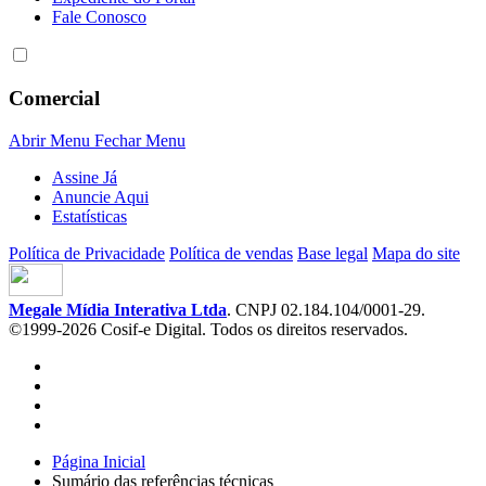
Fale Conosco
Comercial
Abrir Menu
Fechar Menu
Assine Já
Anuncie Aqui
Estatísticas
Política de Privacidade
Política de vendas
Base legal
Mapa do site
Megale Mídia Interativa Ltda
. CNPJ 02.184.104/0001-29.
©1999-2026 Cosif-e Digital. Todos os direitos reservados.
Página Inicial
Sumário das referências técnicas