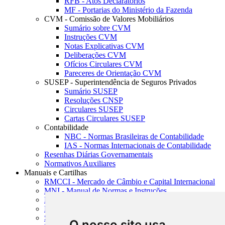
RFB - Atos Declaratórios
MF - Portarias do Ministério da Fazenda
CVM - Comissão de Valores Mobiliários
Sumário sobre CVM
Instruções CVM
Notas Explicativas CVM
Deliberações CVM
Ofícios Circulares CVM
Pareceres de Orientação CVM
SUSEP - Superintendência de Seguros Privados
Sumário SUSEP
Resoluções CNSP
Circulares SUSEP
Cartas Circulares SUSEP
Contabilidade
NBC - Normas Brasileiras de Contabilidade
IAS - Normas Internacionais de Contabilidade
Resenhas Diárias Governamentais
Normativos Auxiliares
Manuais e Cartilhas
RMCCI - Mercado de Câmbio e Capital Internacional
MNI - Manual de Normas e Instruções
MTVM - Manual de Títulos e Valores Mobiliários
MCR - Manual de Crédito Rural
SISORF - Manual de Organização do SFN
O nosso site usa