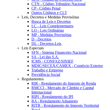
CTN - Código Tributário Nacional
CP - Código Penal
Outros Códigos e CLT
Leis, Decretos e Medidas Provisórias
Busca de Leis e Decretos
LC - Leis Complementares
LO - Leis Ordinárias
MP - Medidas Provisórias
D - Decretos
DL - Decretos-Leis
Leis Especiais
SFN - Sistema Financeiro Nacional
SA - Lei das S.A.
ICMS - CONFAZ/SINIEF
MDIC/SECEX/CAMEX - Comércio Exterior
Trabalho e Emprego
Previdência Social
Regulamentos
RIR - Regulamento do Imposto de Renda
RMCCI - Mercado de Câmbio e Capital
Internacional
RIPI - Regulamento do IPI
RA - Regulamento Aduaneiro
RITR - Regulamento do Imposto Territorial
Rural