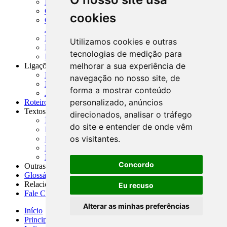
MASUP - Manual de Supervisão Bancária
CADOC - Catálogo de Documentos
cookies
CNAE-CONCLA - Classificação Nacional de
Atividades Econômicas
PMF - Cartilhas do BCB
Utilizamos cookies e outras
Manuais Auxiliares do BCB e Cosif-e
tecnologias de medição para
Resenhas Diárias Governamentais
melhorar a sua experiência de
Ligações Externas
Links Úteis
navegação no nosso site, de
Presidência da República
forma a mostrar conteúdo
Agências Nacionais Reguladoras
personalizado, anúncios
Roteiros para Estudos
Textos
direcionados, analisar o tráfego
Índice de Textos
do site e entender de onde vêm
Editorial
os visitantes.
Monografias
Na Imprensa
Fórum de Discussão
Concordo
Outras ferramentas
Glossário
Relacionamento
Eu recuso
Fale Conosco
Alterar as minhas preferências
Início
Principais notícias