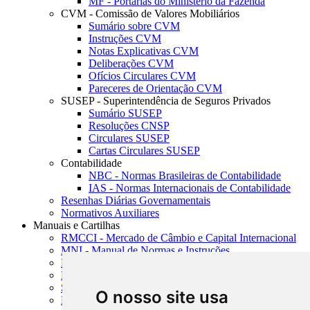
MF - Portarias do Ministério da Fazenda
CVM - Comissão de Valores Mobiliários
Sumário sobre CVM
Instruções CVM
Notas Explicativas CVM
Deliberações CVM
Ofícios Circulares CVM
Pareceres de Orientação CVM
SUSEP - Superintendência de Seguros Privados
Sumário SUSEP
Resoluções CNSP
Circulares SUSEP
Cartas Circulares SUSEP
Contabilidade
NBC - Normas Brasileiras de Contabilidade
IAS - Normas Internacionais de Contabilidade
Resenhas Diárias Governamentais
Normativos Auxiliares
Manuais e Cartilhas
RMCCI - Mercado de Câmbio e Capital Internacional
MNI - Manual de Normas e Instruções
MTVM - Manual de Títulos e Valores Mobiliários
MCR - Manual de Crédito Rural
SISORF - Manual de Organização do SFN
O nosso site usa
MASUP - Manual de Supervisão Bancária