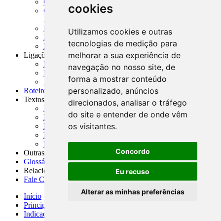
CADOC - Catálogo de Documentos
cookies
CNAE-CONCLA - Classificação Nacional de
Atividades Econômicas
PMF - Cartilhas do BCB
Utilizamos cookies e outras
Manuais Auxiliares do BCB e Cosif-e
tecnologias de medição para
Resenhas Diárias Governamentais
melhorar a sua experiência de
Ligações Externas
Links Úteis
navegação no nosso site, de
Presidência da República
forma a mostrar conteúdo
Agências Nacionais Reguladoras
personalizado, anúncios
Roteiros para Estudos
Textos
direcionados, analisar o tráfego
Índice de Textos
do site e entender de onde vêm
Editorial
os visitantes.
Monografias
Na Imprensa
Fórum de Discussão
Concordo
Outras ferramentas
Glossário
Relacionamento
Eu recuso
Fale Conosco
Alterar as minhas preferências
Início
Principais notícias
Indicadores