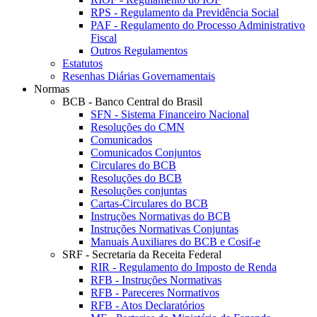
RPS - Regulamento da Previdência Social
PAF - Regulamento do Processo Administrativo
Fiscal
Outros Regulamentos
Estatutos
Resenhas Diárias Governamentais
Normas
BCB - Banco Central do Brasil
SFN - Sistema Financeiro Nacional
Resoluções do CMN
Comunicados
Comunicados Conjuntos
Circulares do BCB
Resoluções do BCB
Resoluções conjuntas
Cartas-Circulares do BCB
Instruções Normativas do BCB
Instruções Normativas Conjuntas
Manuais Auxiliares do BCB e Cosif-e
SRF - Secretaria da Receita Federal
RIR - Regulamento do Imposto de Renda
RFB - Instruções Normativas
RFB - Pareceres Normativos
RFB - Atos Declaratórios