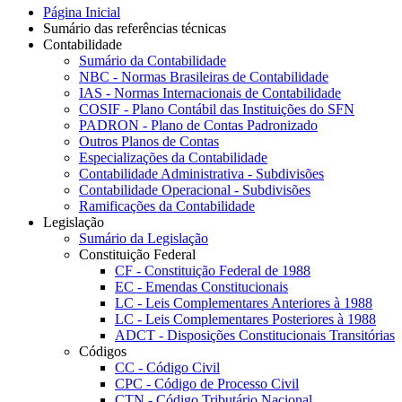
Página Inicial
Sumário das referências técnicas
Contabilidade
Sumário da Contabilidade
NBC - Normas Brasileiras de Contabilidade
IAS - Normas Internacionais de Contabilidade
COSIF - Plano Contábil das Instituições do SFN
PADRON - Plano de Contas Padronizado
Outros Planos de Contas
Especializações da Contabilidade
Contabilidade Administrativa - Subdivisões
Contabilidade Operacional - Subdivisões
Ramificações da Contabilidade
Legislação
Sumário da Legislação
Constituição Federal
CF - Constituição Federal de 1988
EC - Emendas Constitucionais
LC - Leis Complementares Anteriores à 1988
LC - Leis Complementares Posteriores à 1988
ADCT - Disposições Constitucionais Transitórias
Códigos
CC - Código Civil
CPC - Código de Processo Civil
CTN - Código Tributário Nacional