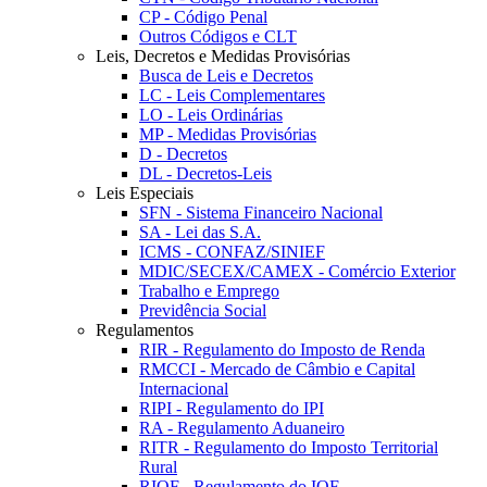
CP - Código Penal
Outros Códigos e CLT
Leis, Decretos e Medidas Provisórias
Busca de Leis e Decretos
LC - Leis Complementares
LO - Leis Ordinárias
MP - Medidas Provisórias
D - Decretos
DL - Decretos-Leis
Leis Especiais
SFN - Sistema Financeiro Nacional
SA - Lei das S.A.
ICMS - CONFAZ/SINIEF
MDIC/SECEX/CAMEX - Comércio Exterior
Trabalho e Emprego
Previdência Social
Regulamentos
RIR - Regulamento do Imposto de Renda
RMCCI - Mercado de Câmbio e Capital
Internacional
RIPI - Regulamento do IPI
RA - Regulamento Aduaneiro
RITR - Regulamento do Imposto Territorial
Rural
RIOF - Regulamento do IOF