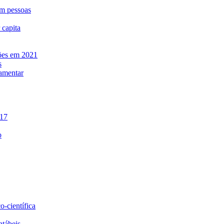
am pessoas
 capita
hões em 2021
s
lamentar
017
o
o-científica
ntábeis