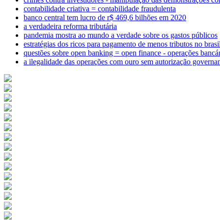
contabilidade criativa = contabilidade fraudulenta
banco central tem lucro de r$ 469,6 bilhões em 2020
a verdadeira reforma tributária
pandemia mostra ao mundo a verdade sobre os gastos públicos
estratégias dos ricos para pagamento de menos tributos no brasi
questões sobre open banking = open finance - operações bancár
a ilegalidade das operações com ouro sem autorização governa