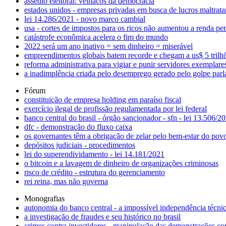
assédio eleitoral: velhacos da democracia
estados unidos - empresas privadas em busca de lucros maltrat
lei 14.286/2021 - novo marco cambial
usa - cortes de impostos para os ricos não aumentou a renda per
catástrofe econômica acelera o fim do mundo
2022 será um ano inativo = sem dinheiro = miserável
empreendimentos globais batem recorde e chegam a us$ 5 tril
reforma administrativa para vigiar e punir servidores exemplare
a inadimplência criada pelo desemprego gerado pelo golpe par
Fórum
constituição de empresa holding em paraíso fiscal
exercício ilegal de profissão regulamentada por lei federal
banco central do brasil - órgão sancionador - sfn - lei 13.506/2
dfc - demonstração do fluxo caixa
os governantes têm a obrigação de zelar pelo bem-estar do pov
depósitos judiciais - procedimentos
lei do superendividamento - lei 14.181/2021
o bitcoin e a lavagem de dinheiro de organizações criminosas
risco de crédito - estrutura do gerenciamento
rei reina, mas não governa
Monografias
autonomia do banco central - a impossível independência técnic
a investigação de fraudes e seu histórico no brasil
crimes contra investidores - manipulação das demonstrações co