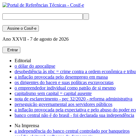
Assine
o Cosif-e
Ano XXVII -
7 de agosto de 2026
Entrar
Editorial
o dólar do apocalipse
desobediência às nbc = crime contra a ordem econômica e tribu
a inflação provocada pelo desemprego em massa
os dirigentes do bacen e suas políticas escravocratas
o empreendedor individual como patrão de si mesmo
capitalismo sem capital = capital ausente
nota de esclarecimento - pec 32/2020 - reforma administrativa
perseguição governamental aos servidores públicos
a inflação provocada pela expectativa e pelo abuso do poder e
banco central não é do brasil - foi declarada sua independência
Na Imprensa
a independência do banco central controlado por banqueiros