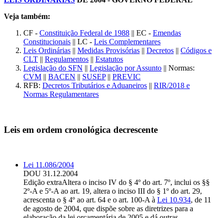
Veja também:
CF -
Constituição Federal de 1988
|| EC -
Emendas
Constitucionais
|| LC -
Leis Complementares
Leis Ordinárias
||
Medidas Provisórias
||
Decretos
||
Códigos e
CLT
||
Regulamentos
||
Estatutos
Legislação do SFN
||
Legislação por Assunto
|| Normas:
CVM
||
BACEN
||
SUSEP
||
PREVIC
RFB:
Decretos Tributários e Aduaneiros
||
RIR/2018 e
Normas Regulamentares
Leis em ordem cronológica decrescente
Lei 11.086/2004
DOU 31.12.2004
Edição extra
Altera o inciso IV do § 4º do art. 7º, inclui os §§
2º-A e 5º-A ao art. 19, altera o inciso III do § 1º do art. 29,
acrescenta o § 4º ao art. 64 e o art. 100-A à
Lei 10.934
, de 11
de agosto de 2004, que dispõe sobre as diretrizes para a
elaboração da lei orçamentária de 2005 e dá outras