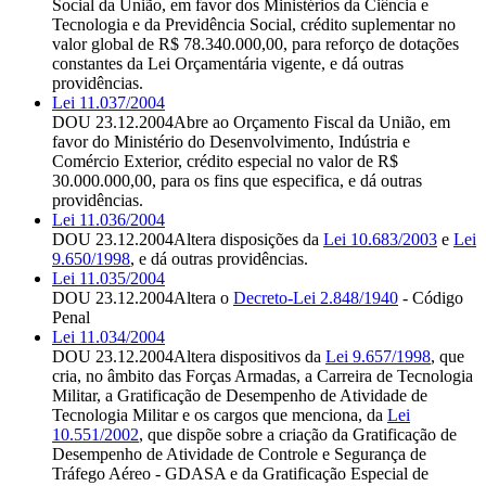
Social da União, em favor dos Ministérios da Ciência e
Tecnologia e da Previdência Social, crédito suplementar no
valor global de R$ 78.340.000,00, para reforço de dotações
constantes da Lei Orçamentária vigente, e dá outras
providências.
Lei 11.037/2004
DOU 23.12.2004
Abre ao Orçamento Fiscal da União, em
favor do Ministério do Desenvolvimento, Indústria e
Comércio Exterior, crédito especial no valor de R$
30.000.000,00, para os fins que especifica, e dá outras
providências.
Lei 11.036/2004
DOU 23.12.2004
Altera disposições da
Lei 10.683/2003
e
Lei
9.650/1998
, e dá outras providências.
Lei 11.035/2004
DOU 23.12.2004
Altera o
Decreto-Lei 2.848/1940
- Código
Penal
Lei 11.034/2004
DOU 23.12.2004
Altera dispositivos da
Lei 9.657/1998
, que
cria, no âmbito das Forças Armadas, a Carreira de Tecnologia
Militar, a Gratificação de Desempenho de Atividade de
Tecnologia Militar e os cargos que menciona, da
Lei
10.551/2002
, que dispõe sobre a criação da Gratificação de
Desempenho de Atividade de Controle e Segurança de
Tráfego Aéreo - GDASA e da Gratificação Especial de