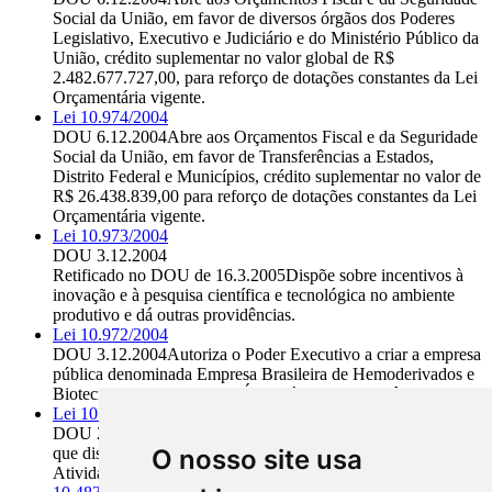
Social da União, em favor de diversos órgãos dos Poderes
Legislativo, Executivo e Judiciário e do Ministério Público da
União, crédito suplementar no valor global de R$
2.482.677.727,00, para reforço de dotações constantes da Lei
Orçamentária vigente.
Lei 10.974/2004
DOU 6.12.2004
Abre aos Orçamentos Fiscal e da Seguridade
Social da União, em favor de Transferências a Estados,
Distrito Federal e Municípios, crédito suplementar no valor de
R$ 26.438.839,00 para reforço de dotações constantes da Lei
Orçamentária vigente.
Lei 10.973/2004
DOU 3.12.2004
Retificado no DOU de 16.3.2005
Dispõe sobre incentivos à
inovação e à pesquisa científica e tecnológica no ambiente
produtivo e dá outras providências.
Lei 10.972/2004
DOU 3.12.2004
Autoriza o Poder Executivo a criar a empresa
pública denominada Empresa Brasileira de Hemoderivados e
Biotecnologia - HEMOBRÁS e dá outras providências.
Lei 10.971/2004
DOU 26.11.2004
Altera dispositivos das
Lei 10.404/2002
,
O nosso site usa
que dispõe sobre a criação da Gratificação de Desempenho de
Atividade Técnico-Administrativa - GDATA,
Lei