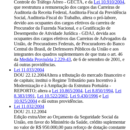
Controle do Tráfego Aéreo - GECTA, e da
Lei 10.910/2004
,
que reestrutura a remuneração dos cargos das Carreiras de
Auditoria da Receita Federal, Auditoria-Fiscal da Previdência
Social, Auditoria-Fiscal do Trabalho, altera o pró-labore,
devido aos ocupantes dos cargos efetivos da carreira de
Procurador da Fazenda Nacional, e a Gratificação de
Desempenho de Atividade Jurídica - GDAJ, devida aos
ocupantes dos cargos efetivos das Carreiras de Advogados da
União, de Procuradores Federais, de Procuradores do Banco
Central do Brasil, de Defensores Públicos da União e aos
integrantes dos quadros suplementares de que trata o art. 46
da
Medida Provisória 2.229-43
, de 6 de setembro de 2001, e
dá outras providências.
Lei 11.033/2004
DOU 22.12.2004
Altera a tributação do mercado financeiro e
de capitais; institui o Regime Tributário para Incentivo à
Modernização e à Ampliação da Estrutura Portuária -
REPORTO; altera a
Lei 10.865/2004
,
Lei 8.850/1994
,
Lei
8.383/1991
,
Lei 10.522/2002
,
Lei 9.430/1996
e
Lei
10.925/2004
e dá outras providências.
Lei 11.032/2004
DOU 21.12.2004
Edição extra
Abre ao Orçamento da Seguridade Social da
União, em favor do Ministério da Saúde, crédito suplementar
no valor de R$ 950.000,00 para reforço de dotação constante