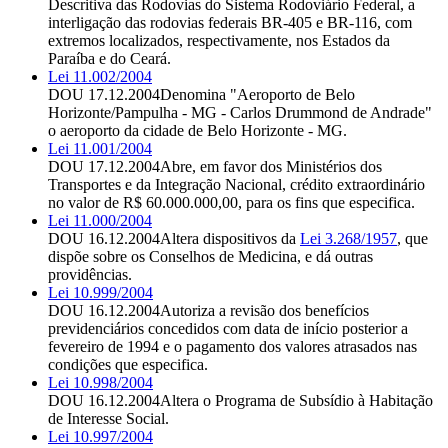
Descritiva das Rodovias do Sistema Rodoviário Federal, a
interligação das rodovias federais BR-405 e BR-116, com
extremos localizados, respectivamente, nos Estados da
Paraíba e do Ceará.
Lei 11.002/2004
DOU 17.12.2004
Denomina "Aeroporto de Belo
Horizonte/Pampulha - MG - Carlos Drummond de Andrade"
o aeroporto da cidade de Belo Horizonte - MG.
Lei 11.001/2004
DOU 17.12.2004
Abre, em favor dos Ministérios dos
Transportes e da Integração Nacional, crédito extraordinário
no valor de R$ 60.000.000,00, para os fins que especifica.
Lei 11.000/2004
DOU 16.12.2004
Altera dispositivos da
Lei 3.268/1957
, que
dispõe sobre os Conselhos de Medicina, e dá outras
providências.
Lei 10.999/2004
DOU 16.12.2004
Autoriza a revisão dos benefícios
previdenciários concedidos com data de início posterior a
fevereiro de 1994 e o pagamento dos valores atrasados nas
condições que especifica.
Lei 10.998/2004
DOU 16.12.2004
Altera o Programa de Subsídio à Habitação
de Interesse Social.
Lei 10.997/2004