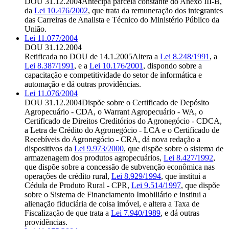
DOU 31.12.2004
Antecipa parcela constante do Anexo III-B,
da
Lei 10.476/2002
, que trata da remuneração dos integrantes
das Carreiras de Analista e Técnico do Ministério Público da
União.
Lei 11.077/2004
DOU 31.12.2004
Retificada no DOU de 14.1.2005
Altera a
Lei 8.248/1991
, a
Lei 8.387/1991
, e a
Lei 10.176/2001
, dispondo sobre a
capacitação e competitividade do setor de informática e
automação e dá outras providências.
Lei 11.076/2004
DOU 31.12.2004
Dispõe sobre o Certificado de Depósito
Agropecuário - CDA, o Warrant Agropecuário - WA, o
Certificado de Direitos Creditórios do Agronegócio - CDCA,
a Letra de Crédito do Agronegócio - LCA e o Certificado de
Recebíveis do Agronegócio - CRA, dá nova redação a
dispositivos da
Lei 9.973/2000
, que dispõe sobre o sistema de
armazenagem dos produtos agropecuários,
Lei 8.427/1992
,
que dispõe sobre a concessão de subvenção econômica nas
operações de crédito rural,
Lei 8.929/1994
, que institui a
Cédula de Produto Rural - CPR,
Lei 9.514/1997
, que dispõe
sobre o Sistema de Financiamento Imobiliário e institui a
alienação fiduciária de coisa imóvel, e altera a Taxa de
Fiscalização de que trata a
Lei 7.940/1989
, e dá outras
providências.