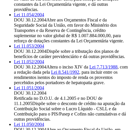
constantes da Lei Orçamentária vigente, e dá outras
providências.
Lei 11.054/2004
DOU 30.12.2004
Abre aos Orçamentos Fiscal e da
Seguridade Social da União, em favor do Ministério dos
Transportes e da Reserva de Contingência, crédito
suplementar no valor global de R$ 1.007.884.000,00, para
reforço de dotações constantes da Lei Orçamentária vigente.
Lei 11.053/2004
DOU 30.12.2004
Dispõe sobre a tributação dos planos de
benefícios de caráter previdenciário e dá outras providências.
Lei 11.052/2004
DOU 30.12.2004
Altera o inciso XIV da
Lei 7.713/1988
, com
a redação dada pela
Lei 8.541/1992
, para incluir entre os
rendimentos isentos do imposto de renda os proventos
percebidos pelos portadores de hepatopatia grave.
Lei 11.051/2004
DOU 30.12.2004
Retificada no D.O.U. de 4.1.2005 e no DOU de
11.1.2005
Dispõe sobre o desconto de crédito na apuração da
Contribuição Social sobre o Lucro Líquido - CSLL e da
Contribuição para o PIS/Pasep e Cofins não cumulativas e dá
outras providências.
Lei 11.050/2004
DOU 30.12.2004
Abre ao Orçamento Fiscal da União, em