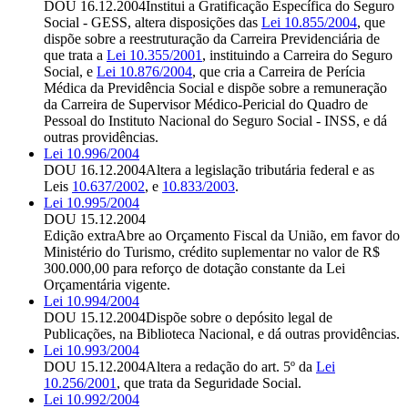
DOU 16.12.2004
Institui a Gratificação Específica do Seguro
Social - GESS, altera disposições das
Lei 10.855/2004
, que
dispõe sobre a reestruturação da Carreira Previdenciária de
que trata a
Lei 10.355/2001
, instituindo a Carreira do Seguro
Social, e
Lei 10.876/2004
, que cria a Carreira de Perícia
Médica da Previdência Social e dispõe sobre a remuneração
da Carreira de Supervisor Médico-Pericial do Quadro de
Pessoal do Instituto Nacional do Seguro Social - INSS, e dá
outras providências.
Lei 10.996/2004
DOU 16.12.2004
Altera a legislação tributária federal e as
Leis
10.637/2002
, e
10.833/2003
.
Lei 10.995/2004
DOU 15.12.2004
Edição extra
Abre ao Orçamento Fiscal da União, em favor do
Ministério do Turismo, crédito suplementar no valor de R$
300.000,00 para reforço de dotação constante da Lei
Orçamentária vigente.
Lei 10.994/2004
DOU 15.12.2004
Dispõe sobre o depósito legal de
Publicações, na Biblioteca Nacional, e dá outras providências.
Lei 10.993/2004
DOU 15.12.2004
Altera a redação do art. 5º da
Lei
10.256/2001
, que trata da Seguridade Social.
Lei 10.992/2004