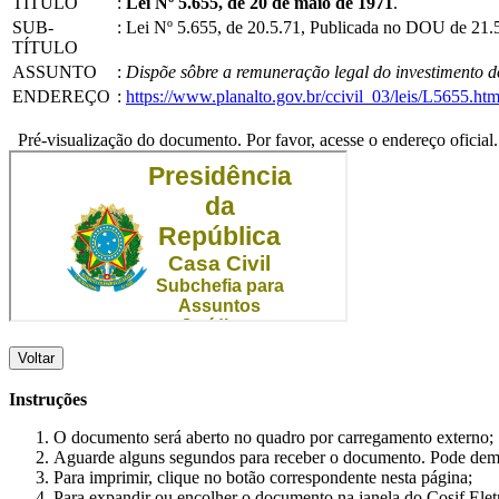
TÍTULO
:
Lei Nº 5.655, de 20 de maio de 1971
.
SUB-
:
Lei Nº 5.655, de 20.5.71, Publicada no DOU de 21.
TÍTULO
ASSUNTO
:
Dispõe sôbre a remuneração legal do investimento dos
ENDEREÇO
:
https://www.planalto.gov.br/ccivil_03/leis/L5655.ht
Pré-visualização do documento. Por favor, acesse o endereço oficial.
Voltar
Instruções
O documento será aberto no quadro por carregamento externo;
Aguarde alguns segundos para receber o documento. Pode dem
Para imprimir, clique no botão correspondente nesta página;
Para expandir ou encolher o documento na janela do Cosif Ele