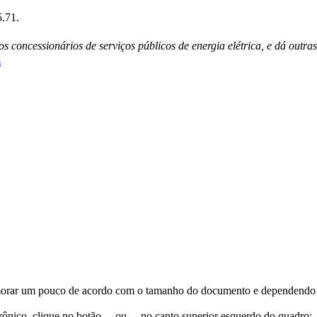
5.71.
 concessionários de serviços públicos de energia elétrica, e dá outras
m
orar um pouco de acordo com o tamanho do documento e dependendo d
trônico, clique no botão
ou
no canto superior esquerdo do quadro;