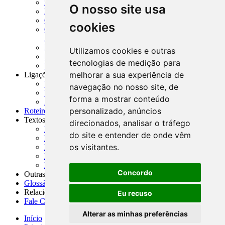
SISORF - Manual de Organização do SFN
O nosso site usa
MASUP - Manual de Supervisão Bancária
CADOC - Catálogo de Documentos
cookies
CNAE-CONCLA - Classificação Nacional de
Atividades Econômicas
PMF - Cartilhas do BCB
Utilizamos cookies e outras
Manuais Auxiliares do BCB e Cosif-e
tecnologias de medição para
Resenhas Diárias Governamentais
melhorar a sua experiência de
Ligações Externas
Links Úteis
navegação no nosso site, de
Presidência da República
forma a mostrar conteúdo
Agências Nacionais Reguladoras
personalizado, anúncios
Roteiros para Estudos
Textos
direcionados, analisar o tráfego
Índice de Textos
do site e entender de onde vêm
Editorial
os visitantes.
Monografias
Na Imprensa
Fórum de Discussão
Concordo
Outras ferramentas
Glossário
Relacionamento
Eu recuso
Fale Conosco
Alterar as minhas preferências
Início