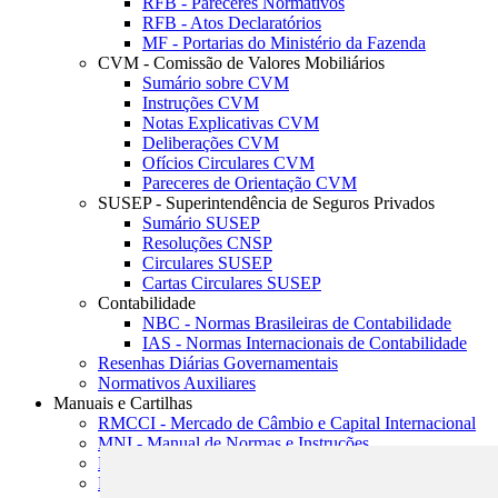
RFB - Pareceres Normativos
RFB - Atos Declaratórios
MF - Portarias do Ministério da Fazenda
CVM - Comissão de Valores Mobiliários
Sumário sobre CVM
Instruções CVM
Notas Explicativas CVM
Deliberações CVM
Ofícios Circulares CVM
Pareceres de Orientação CVM
SUSEP - Superintendência de Seguros Privados
Sumário SUSEP
Resoluções CNSP
Circulares SUSEP
Cartas Circulares SUSEP
Contabilidade
NBC - Normas Brasileiras de Contabilidade
IAS - Normas Internacionais de Contabilidade
Resenhas Diárias Governamentais
Normativos Auxiliares
Manuais e Cartilhas
RMCCI - Mercado de Câmbio e Capital Internacional
MNI - Manual de Normas e Instruções
MTVM - Manual de Títulos e Valores Mobiliários
MCR - Manual de Crédito Rural