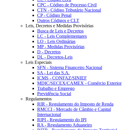
CPC - Código de Processo Civil
CTN - Código Tributário Nacional
CP - Código Penal
Outros Códigos e CLT
Leis, Decretos e Medidas Provisórias
Busca de Leis e Decretos
LC - Leis Complementares
LO - Leis Ordinárias
MP - Medidas Provisórias
D - Decretos
DL - Decretos-Leis
Leis Especiais
SFN - Sistema Financeiro Nacional
SA - Lei das S.A.
ICMS - CONFAZ/SINIEF
MDIC/SECEX/CAMEX - Comércio Exterior
Trabalho e Emprego
Previdência Social
Regulamentos
RIR - Regulamento do Imposto de Renda
RMCCI - Mercado de Câmbio e Capital
Internacional
RIPI - Regulamento do IPI
RA - Regulamento Aduaneiro