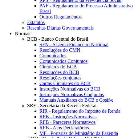
RPS - Regulamento da Previdência Social
PAF - Regulamento do Processo Administrativo
Fiscal
Outros Regulamentos
Estatutos
Resenhas Diárias Governamentais
Normas
BCB - Banco Central do Brasil
SFN - Sistema Financeiro Nacional
Resoluções do CMN
Comunicados
Comunicados Conjuntos
Circulares do BCB
Resoluções do BCB
Resoluções conjuntas
Cartas-Circulares do BCB
Instruções Normativas do BCB
Instruções Normativas Conjuntas
Manuais Auxiliares do BCB e Cosif-e
SRF - Secretaria da Receita Federal
RIR - Regulamento do Imposto de Renda
RFB - Instruções Normativas
RFB - Pareceres Normativos
RFB - Atos Declaratórios
MF - Portarias do Ministério da Fazenda