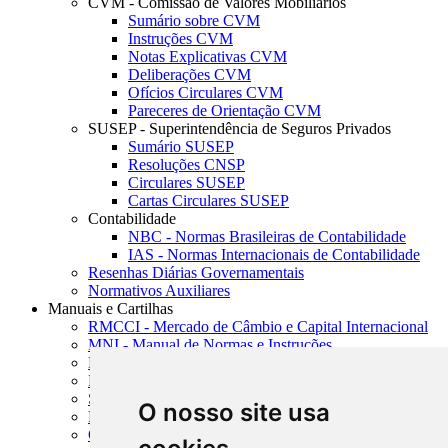
CVM - Comissão de Valores Mobiliários
Sumário sobre CVM
Instruções CVM
Notas Explicativas CVM
Deliberações CVM
Ofícios Circulares CVM
Pareceres de Orientação CVM
SUSEP - Superintendência de Seguros Privados
Sumário SUSEP
Resoluções CNSP
Circulares SUSEP
Cartas Circulares SUSEP
Contabilidade
NBC - Normas Brasileiras de Contabilidade
IAS - Normas Internacionais de Contabilidade
Resenhas Diárias Governamentais
Normativos Auxiliares
Manuais e Cartilhas
RMCCI - Mercado de Câmbio e Capital Internacional
MNI - Manual de Normas e Instruções
MTVM - Manual de Títulos e Valores Mobiliários
MCR - Manual de Crédito Rural
SISORF - Manual de Organização do SFN
O nosso site usa
MASUP - Manual de Supervisão Bancária
CADOC - Catálogo de Documentos