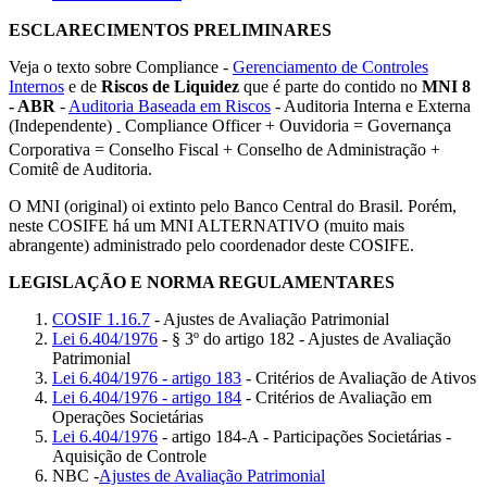
ESCLARECIMENTOS PRELIMINARES
Veja o texto sobre Compliance -
Gerenciamento de Controles
Internos
e de
Riscos de Liquidez
que é parte do contido no
MNI 8
- ABR
-
Auditoria Baseada em Riscos
- Auditoria Interna e Externa
(Independente)
Compliance Officer + Ouvidoria = Governança
-
Corporativa = Conselho Fiscal + Conselho de Administração +
Comitê de Auditoria.
O MNI (original) oi extinto pelo Banco Central do Brasil. Porém,
neste COSIFE há um MNI ALTERNATIVO (muito mais
abrangente) administrado pelo coordenador deste COSIFE.
LEGISLAÇÃO E NORMA REGULAMENTARES
COSIF 1.16.7
- Ajustes de Avaliação Patrimonial
Lei 6.404/1976
- § 3º do artigo 182 - Ajustes de Avaliação
Patrimonial
Lei 6.404/1976 - artigo 183
- Critérios de Avaliação de Ativos
Lei 6.404/1976 - artigo 184
- Critérios de Avaliação em
Operações Societárias
Lei 6.404/1976
- artigo 184-A - Participações Societárias -
Aquisição de Controle
NBC -
Ajustes de Avaliação Patrimonial