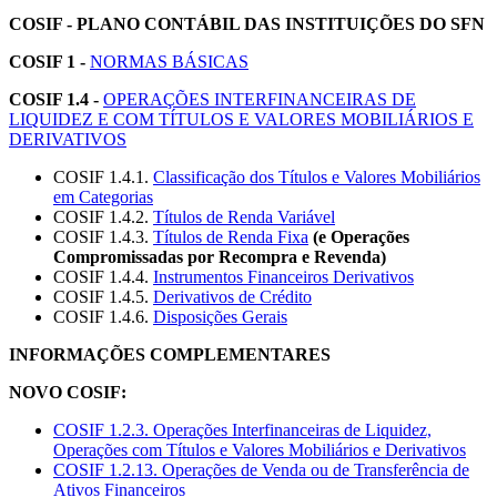
COSIF - PLANO CONTÁBIL DAS INSTITUIÇÕES DO SFN
COSIF 1 -
NORMAS BÁSICAS
COSIF 1.4 -
OPERAÇÕES INTERFINANCEIRAS DE
LIQUIDEZ E COM TÍTULOS E VALORES MOBILIÁRIOS E
DERIVATIVOS
COSIF 1.4.1.
Classificação dos Títulos e Valores Mobiliários
em Categorias
COSIF 1.4.2.
Títulos de Renda Variável
COSIF 1.4.3.
Títulos de Renda Fixa
(e Operações
Compromissadas por Recompra e Revenda)
COSIF 1.4.4.
Instrumentos Financeiros Derivativos
COSIF 1.4.5.
Derivativos de Crédito
COSIF 1.4.6.
Disposições Gerais
INFORMAÇÕES COMPLEMENTARES
NOVO COSIF:
COSIF 1.2.3. Operações Interfinanceiras de Liquidez,
Operações com Títulos e Valores Mobiliários e Derivativos
COSIF 1.2.13. Operações de Venda ou de Transferência de
Ativos Financeiros