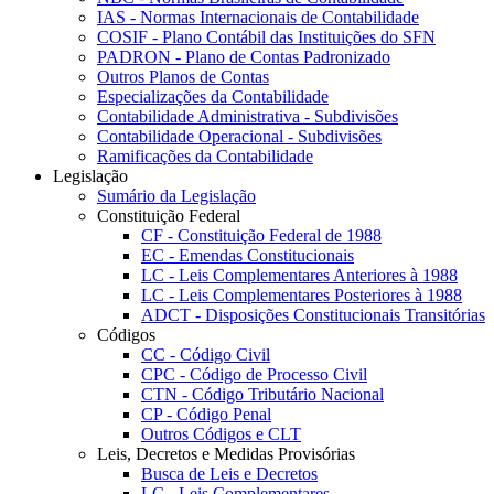
IAS - Normas Internacionais de Contabilidade
COSIF - Plano Contábil das Instituições do SFN
PADRON - Plano de Contas Padronizado
Outros Planos de Contas
Especializações da Contabilidade
Contabilidade Administrativa - Subdivisões
Contabilidade Operacional - Subdivisões
Ramificações da Contabilidade
Legislação
Sumário da Legislação
Constituição Federal
CF - Constituição Federal de 1988
EC - Emendas Constitucionais
LC - Leis Complementares Anteriores à 1988
LC - Leis Complementares Posteriores à 1988
ADCT - Disposições Constitucionais Transitórias
Códigos
CC - Código Civil
CPC - Código de Processo Civil
CTN - Código Tributário Nacional
CP - Código Penal
Outros Códigos e CLT
Leis, Decretos e Medidas Provisórias
Busca de Leis e Decretos
LC - Leis Complementares