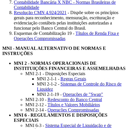
Contabilidade Bancária X NBC - Normas Brasileiras de
Contabilidade
Resolução CMN 4.924/2021
- Dispõe sobre os princípios
gerais para reconhecimento, mensuração, escrituração e
evidenciação contábeis pelas instituições autorizadas a
funcionar pelo Banco Central do Brasil.
Esquemas de Contabilização 19 -
Títulos de Renda Fixa e
Operações Compromissadas
MNI - MANUAL ALTERNATIVO DE NORMAS E
INSTRUÇÕES
MNI 2 - NORMAS OPERACIONAIS DE
INSTITUIÇÕES FINANCEIRAS E ASSEMELHADAS
MNI 2-1 - Disposições Especiais
MNI 2-1-1 -
Regras Gerais
MNI 2-1-2 -
Sistemas de Controle do Risco de
Liquidez
MNI 2-1-19 -
Operações de "Swap"
MNI 2-10 -
Redesconto do Banco Central
MNI 2-12 -
Títulos e Valores Mobiliários
MNI 2-14 -
Operações Compromissadas
MNI 6 - REGULAMENTOS E DISPOSIÇÕES
ESPECIAIS
MNI 6-3 -
Sistema Especial de Liquidação e de