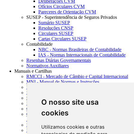
Deliberações CVM
Ofícios Circulares CVM
Pareceres de Orientação CVM
SUSEP - Superintendência de Seguros Privados
Sumário SUSEP
Resoluções CNSP
Circulares SUSEP
Cartas Circulares SUSEP
Contabilidade
NBC - Normas Brasileiras de Contabilidade
IAS - Normas Internacionais de Contabilidade
Resenhas Diárias Governamentais
Normativos Auxiliares
Manuais e Cartilhas
RMCCI - Mercado de Câmbio e Capital Internacional
MNI - Manual de Normas e Instruções
MTVM - Manual de Títulos e Valores Mobiliários
MCR - Manual de Crédito Rural
SISORF - Manual de Organização do SFN
O nosso site usa
MASUP - Manual de Supervisão Bancária
CADOC - Catálogo de Documentos
cookies
CNAE-CONCLA - Classificação Nacional de
Atividades Econômicas
PMF - Cartilhas do BCB
Utilizamos cookies e outras
Manuais Auxiliares do BCB e Cosif-e