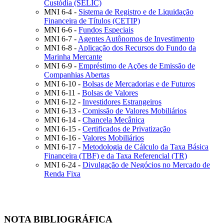
Custódia (SELIC)
MNI 6-4 -
Sistema de Registro e de Liquidação
Financeira de Títulos (CETIP)
MNI 6-6 -
Fundos Especiais
MNI 6-7 -
Agentes Autônomos de Investimento
MNI 6-8 -
Aplicação dos Recursos do Fundo da
Marinha Mercante
MNI 6-9 -
Empréstimo de Ações de Emissão de
Companhias Abertas
MNI 6-10 -
Bolsas de Mercadorias e de Futuros
MNI 6-11 -
Bolsas de Valores
MNI 6-12 -
Investidores Estrangeiros
MNI 6-13 -
Comissão de Valores Mobiliários
MNI 6-14 -
Chancela Mecânica
MNI 6-15 -
Certificados de Privatização
MNI 6-16 -
Valores Mobiliários
MNI 6-17 -
Metodologia de Cálculo da Taxa Básica
Financeira (TBF) e da Taxa Referencial (TR)
MNI 6-24 -
Divulgação de Negócios no Mercado de
Renda Fixa
NOTA BIBLIOGRÁFICA