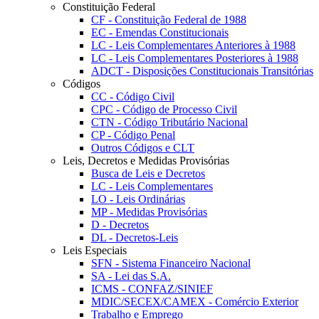
Constituição Federal
CF - Constituição Federal de 1988
EC - Emendas Constitucionais
LC - Leis Complementares Anteriores à 1988
LC - Leis Complementares Posteriores à 1988
ADCT - Disposições Constitucionais Transitórias
Códigos
CC - Código Civil
CPC - Código de Processo Civil
CTN - Código Tributário Nacional
CP - Código Penal
Outros Códigos e CLT
Leis, Decretos e Medidas Provisórias
Busca de Leis e Decretos
LC - Leis Complementares
LO - Leis Ordinárias
MP - Medidas Provisórias
D - Decretos
DL - Decretos-Leis
Leis Especiais
SFN - Sistema Financeiro Nacional
SA - Lei das S.A.
ICMS - CONFAZ/SINIEF
MDIC/SECEX/CAMEX - Comércio Exterior
Trabalho e Emprego