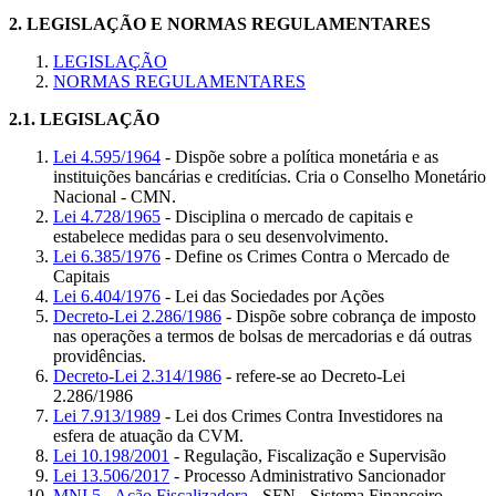
2.
LEGISLAÇÃO E NORMAS REGULAMENTARES
LEGISLAÇÃO
NORMAS REGULAMENTARES
2.1.
LEGISLAÇÃO
Lei 4.595/1964
- Dispõe sobre a política monetária e as
instituições bancárias e creditícias. Cria o Conselho Monetário
Nacional - CMN.
Lei 4.728/1965
- Disciplina o mercado de capitais e
estabelece medidas para o seu desenvolvimento.
Lei 6.385/1976
- Define os Crimes Contra o Mercado de
Capitais
Lei 6.404/1976
- Lei das Sociedades por Ações
Decreto-Lei 2.286/1986
- Dispõe sobre cobrança de imposto
nas operações a termos de bolsas de mercadorias e dá outras
providências.
Decreto-Lei 2.314/1986
- refere-se ao Decreto-Lei
2.286/1986
Lei 7.913/1989
- Lei dos Crimes Contra Investidores na
esfera de atuação da CVM.
Lei 10.198/2001
- Regulação, Fiscalização e Supervisão
Lei 13.506/2017
- Processo Administrativo Sancionador
MNI 5 - Ação Fiscalizadora
- SFN - Sistema Financeiro