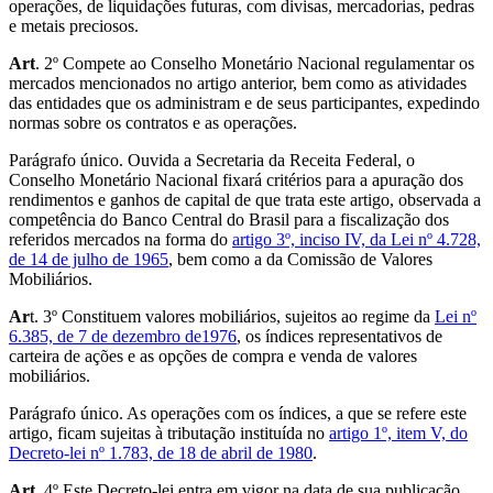
operações, de liquidações futuras, com divisas, mercadorias, pedras
e metais preciosos.
Art
. 2º Compete ao Conselho Monetário Nacional regulamentar os
mercados mencionados no artigo anterior, bem como as atividades
das entidades que os administram e de seus participantes, expedindo
normas sobre os contratos e as operações.
Parágrafo único. Ouvida a Secretaria da Receita Federal, o
Conselho Monetário Nacional fixará critérios para a apuração dos
rendimentos e ganhos de capital de que trata este artigo, observada a
competência do Banco Central do Brasil para a fiscalização dos
referidos mercados na forma do
artigo 3º, inciso IV, da Lei nº 4.728,
de 14 de julho de 1965
, bem como a da Comissão de Valores
Mobiliários.
Ar
t. 3º Constituem valores mobiliários, sujeitos ao regime da
Lei nº
6.385, de 7 de dezembro de1976
, os índices representativos de
carteira de ações e as opções de compra e venda de valores
mobiliários.
Parágrafo único. As operações com os índices, a que se refere este
artigo, ficam sujeitas à tributação instituída no
artigo 1º, item V, do
Decreto-lei nº 1.783, de 18 de abril de 1980
.
Art
. 4º Este Decreto-lei entra em vigor na data de sua publicação.