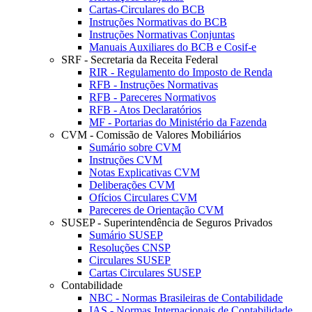
Cartas-Circulares do BCB
Instruções Normativas do BCB
Instruções Normativas Conjuntas
Manuais Auxiliares do BCB e Cosif-e
SRF - Secretaria da Receita Federal
RIR - Regulamento do Imposto de Renda
RFB - Instruções Normativas
RFB - Pareceres Normativos
RFB - Atos Declaratórios
MF - Portarias do Ministério da Fazenda
CVM - Comissão de Valores Mobiliários
Sumário sobre CVM
Instruções CVM
Notas Explicativas CVM
Deliberações CVM
Ofícios Circulares CVM
Pareceres de Orientação CVM
SUSEP - Superintendência de Seguros Privados
Sumário SUSEP
Resoluções CNSP
Circulares SUSEP
Cartas Circulares SUSEP
Contabilidade
NBC - Normas Brasileiras de Contabilidade
IAS - Normas Internacionais de Contabilidade