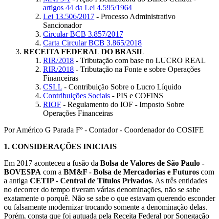
artigos 44 da Lei 4.595/1964
Lei 13.506/2017
- Processo Administrativo
Sancionador
Circular BCB 3.857/2017
Carta Circular BCB 3.865/2018
RECEITA FEDERAL DO BRASIL
RIR/2018
- Tributação com base no LUCRO REAL
RIR/2018
- Tributação na Fonte e sobre Operações
Financeiras
CSLL
- Contribuição Sobre o Lucro Líquido
Contribuições Sociais
- PIS e COFINS
RIOF
- Regulamento do IOF - Imposto Sobre
Operações Financeiras
Por Américo G Parada Fº - Contador - Coordenador do COSIFE
1.
CONSIDERAÇÕES INICIAIS
Em 2017 aconteceu a fusão da
Bolsa de Valores de São Paulo -
BOVESPA
com a
BM&F - Bolsa de Mercadorias e Futuros
com
a antiga
CETIP - Central de Títulos Privados
. As três entidades
no decorrer do tempo tiveram várias denominações, não se sabe
exatamente o porquê. Não se sabe o que estavam querendo esconder
ou falsamente modernizar trocando somente a denominação delas.
Porém, consta que foi autuada pela Receita Federal por Sonegação