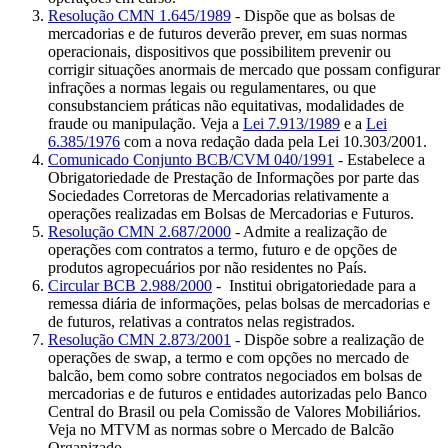
Resolução CMN 1.645/1989
- Dispõe que as bolsas de
mercadorias e de futuros deverão prever, em suas normas
operacionais, dispositivos que possibilitem prevenir ou
corrigir situações anormais de mercado que possam configurar
infrações a normas legais ou regulamentares, ou que
consubstanciem práticas não equitativas, modalidades de
fraude ou manipulação. Veja a
Lei 7.913/1989
e a
Lei
6.385/1976
com a nova redação dada pela Lei 10.303/2001.
Comunicado Conjunto BCB/CVM 040/1991
- Estabelece a
Obrigatoriedade de Prestação de Informações por parte das
Sociedades Corretoras de Mercadorias relativamente a
operações realizadas em Bolsas de Mercadorias e Futuros.
Resolução CMN 2.687/2000
- Admite a realização de
operações com contratos a termo, futuro e de opções de
produtos agropecuários por não residentes no País.
Circular BCB 2.988/2000
- Institui obrigatoriedade para a
remessa diária de informações, pelas bolsas de mercadorias e
de futuros, relativas a contratos nelas registrados.
Resolução CMN 2.873/2001
- Dispõe sobre a realização de
operações de swap, a termo e com opções no mercado de
balcão, bem como sobre contratos negociados em bolsas de
mercadorias e de futuros e entidades autorizadas pelo Banco
Central do Brasil ou pela Comissão de Valores Mobiliários.
Veja no MTVM as normas sobre o Mercado de Balcão
Organizado.