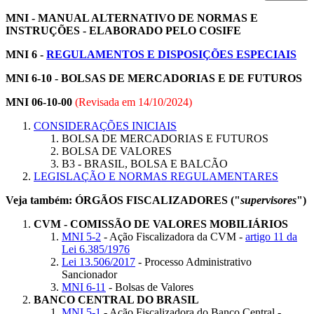
MNI - MANUAL ALTERNATIVO DE NORMAS E
INSTRUÇÕES - ELABORADO PELO COSIFE
MNI 6 -
REGULAMENTOS E DISPOSIÇÕES ESPECIAIS
MNI 6-10 - BOLSAS DE MERCADORIAS E DE FUTUROS
MNI 06-10-00
(Revisada em
14/10/2024
)
CONSIDERAÇÕES INICIAIS
BOLSA DE MERCADORIAS E FUTUROS
BOLSA DE VALORES
B3 - BRASIL, BOLSA E BALCÃO
LEGISLAÇÃO E NORMAS REGULAMENTARES
Veja também: ÓRGÃOS FISCALIZADORES ("
supervisores
")
CVM - COMISSÃO DE VALORES MOBILIÁRIOS
MNI 5-2
- Ação Fiscalizadora da CVM -
artigo 11 da
Lei 6.385/1976
Lei 13.506/2017
- Processo Administrativo
Sancionador
MNI 6-11
- Bolsas de Valores
BANCO CENTRAL DO BRASIL
MNI 5-1
- Ação Fiscalizadora do Banco Central -