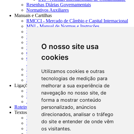
Resenhas Diárias Governamentais
Normativos Auxiliares
Manuais e Cartilhas
RMCCI - Mercado de Câmbio e Capital Internacional
MNI - Manual de Normas e Instruções
MTVM - Manual de Títulos e Valores Mobiliários
MCR - Manual de Crédito Rural
SISORF - Manual de Organização do SFN
O nosso site usa
MASUP - Manual de Supervisão Bancária
CADOC - Catálogo de Documentos
cookies
CNAE-CONCLA - Classificação Nacional de
Atividades Econômicas
PMF - Cartilhas do BCB
Utilizamos cookies e outras
Manuais Auxiliares do BCB e Cosif-e
tecnologias de medição para
Resenhas Diárias Governamentais
melhorar a sua experiência de
Ligações Externas
Links Úteis
navegação no nosso site, de
Presidência da República
forma a mostrar conteúdo
Agências Nacionais Reguladoras
personalizado, anúncios
Roteiros para Estudos
Textos
direcionados, analisar o tráfego
Índice de Textos
do site e entender de onde vêm
Editorial
os visitantes.
Monografias
Na Imprensa