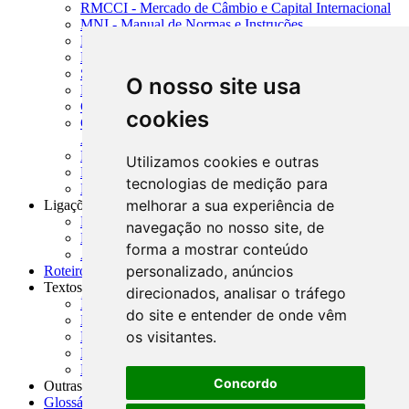
RMCCI - Mercado de Câmbio e Capital Internacional
MNI - Manual de Normas e Instruções
MTVM - Manual de Títulos e Valores Mobiliários
MCR - Manual de Crédito Rural
SISORF - Manual de Organização do SFN
O nosso site usa
MASUP - Manual de Supervisão Bancária
CADOC - Catálogo de Documentos
cookies
CNAE-CONCLA - Classificação Nacional de
Atividades Econômicas
PMF - Cartilhas do BCB
Utilizamos cookies e outras
Manuais Auxiliares do BCB e Cosif-e
tecnologias de medição para
Resenhas Diárias Governamentais
melhorar a sua experiência de
Ligações Externas
Links Úteis
navegação no nosso site, de
Presidência da República
forma a mostrar conteúdo
Agências Nacionais Reguladoras
personalizado, anúncios
Roteiros para Estudos
Textos
direcionados, analisar o tráfego
Índice de Textos
do site e entender de onde vêm
Editorial
os visitantes.
Monografias
Na Imprensa
Fórum de Discussão
Concordo
Outras ferramentas
Glossário