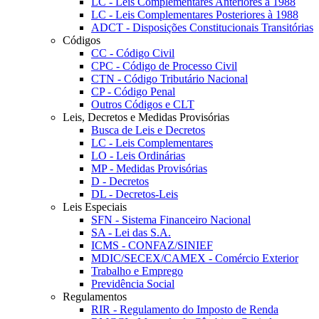
LC - Leis Complementares Anteriores à 1988
LC - Leis Complementares Posteriores à 1988
ADCT - Disposições Constitucionais Transitórias
Códigos
CC - Código Civil
CPC - Código de Processo Civil
CTN - Código Tributário Nacional
CP - Código Penal
Outros Códigos e CLT
Leis, Decretos e Medidas Provisórias
Busca de Leis e Decretos
LC - Leis Complementares
LO - Leis Ordinárias
MP - Medidas Provisórias
D - Decretos
DL - Decretos-Leis
Leis Especiais
SFN - Sistema Financeiro Nacional
SA - Lei das S.A.
ICMS - CONFAZ/SINIEF
MDIC/SECEX/CAMEX - Comércio Exterior
Trabalho e Emprego
Previdência Social
Regulamentos
RIR - Regulamento do Imposto de Renda