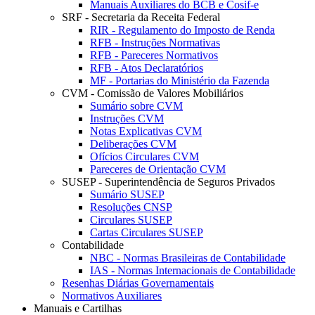
Manuais Auxiliares do BCB e Cosif-e
SRF - Secretaria da Receita Federal
RIR - Regulamento do Imposto de Renda
RFB - Instruções Normativas
RFB - Pareceres Normativos
RFB - Atos Declaratórios
MF - Portarias do Ministério da Fazenda
CVM - Comissão de Valores Mobiliários
Sumário sobre CVM
Instruções CVM
Notas Explicativas CVM
Deliberações CVM
Ofícios Circulares CVM
Pareceres de Orientação CVM
SUSEP - Superintendência de Seguros Privados
Sumário SUSEP
Resoluções CNSP
Circulares SUSEP
Cartas Circulares SUSEP
Contabilidade
NBC - Normas Brasileiras de Contabilidade
IAS - Normas Internacionais de Contabilidade
Resenhas Diárias Governamentais
Normativos Auxiliares
Manuais e Cartilhas