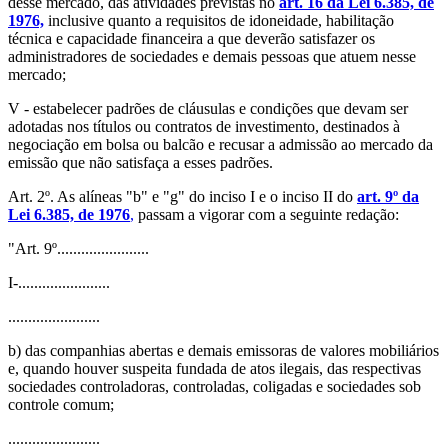
desse mercado, das atividades previstas no
art. 16 da Lei 6.385, de
1976,
inclusive quanto a requisitos de idoneidade, habilitação
técnica e capacidade financeira a que deverão satisfazer os
administradores de sociedades e demais pessoas que atuem nesse
mercado;
V - estabelecer padrões de cláusulas e condições que devam ser
adotadas nos títulos ou contratos de investimento, destinados à
negociação em bolsa ou balcão e recusar a admissão ao mercado da
emissão que não satisfaça a esses padrões.
Art. 2º. As alíneas "b" e "g" do inciso I e o inciso II do
art. 9º da
Lei 6.385, de 1976
,
passam a vigorar com a seguinte redação:
"Art. 9º.......................
I-.......................
.......................
b) das companhias abertas e demais emissoras de valores mobiliários
e, quando houver suspeita fundada de atos ilegais, das respectivas
sociedades controladoras, controladas, coligadas e sociedades sob
controle comum;
.......................