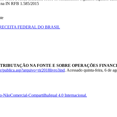
a na IN RFB 1.585/2015
te
RECEITA FEDERAL DO BRASIL
- DA TRIBUTAÇÃO NA FONTE E SOBRE OPERAÇÕES FINAN
r/publica.asp?arquivo=rir2018livro3ind
. Acessado quinta-feira, 6 de a
-NãoComercial-CompartilhaIgual 4.0 Internacional.