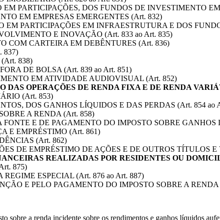
O EM PARTICIPAÇÕES, DOS FUNDOS DE INVESTIMENTO E
NTO EM EMPRESAS EMERGENTES (Art. 832)
TO EM PARTICIPAÇÕES EM INFRAESTRUTURA E DOS FUN
VIMENTO E INOVAÇÃO (Art. 833 ao Art. 835)
O COM CARTEIRA EM DEBÊNTURES (Art. 836)
 837)
rt. 838)
A DE BOLSA (Art. 839 ao Art. 851)
MENTO EM ATIVIDADE AUDIOVISUAL (Art. 852)
O DAS OPERAÇÕES DE RENDA FIXA E DE RENDA VARI
IO (Art. 853)
OS, DOS GANHOS LÍQUIDOS E DAS PERDAS (Art. 854 ao Art
OBRE A RENDA (Art. 858)
FONTE E DE PAGAMENTO DO IMPOSTO SOBRE GANHOS LÍQUID
 E EMPRÉSTIMO (Art. 861)
ÊNCIAS (Art. 862)
S DE EMPRÉSTIMO DE AÇÕES E DE OUTROS TÍTULOS E VALO
NANCEIRAS REALIZADAS POR RESIDENTES OU DOMICI
rt. 875)
EGIME ESPECIAL (Art. 876 ao Art. 887)
NÇÃO E PELO PAGAMENTO DO IMPOSTO SOBRE A RENDA (Art.
obre a renda incidente sobre os rendimentos e ganhos líquidos auferi