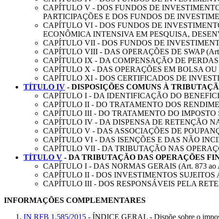
CAPÍTULO V - DOS FUNDOS DE INVESTIMENT
PARTICIPAÇÕES E DOS FUNDOS DE INVESTIME
CAPÍTULO VI - DOS FUNDOS DE INVESTIMEN
ECONÔMICA INTENSIVA EM PESQUISA, DESENVOL
CAPÍTULO VII - DOS FUNDOS DE INVESTIMENT
CAPÍTULO VIII - DAS OPERAÇÕES DE SWAP (Art.
CAPÍTULO IX - DA COMPENSAÇÃO DE PERDAS (A
CAPÍTULO X - DAS OPERAÇÕES EM BOLSA OU FOR
CAPÍTULO XI - DOS CERTIFICADOS DE INVESTI
TÍTULO IV
- DISPOSIÇÕES COMUNS À TRIBUTAÇÃ
CAPÍTULO I - DA IDENTIFICAÇÃO DO BENEFICIÁR
CAPÍTULO II - DO TRATAMENTO DOS RENDIMENT
CAPÍTULO III - DO TRATAMENTO DO IMPOSTO S
CAPÍTULO IV - DA DISPENSA DE RETENÇÃO NA 
CAPÍTULO V - DAS ASSOCIAÇÕES DE POUPANÇA
CAPÍTULO VI - DAS ISENÇÕES E DAS NÃO INCID
CAPÍTULO VII - DA TRIBUTAÇÃO NAS OPERAÇÕE
TÍTULO V
- DA TRIBUTAÇÃO DAS OPERAÇÕES FI
CAPÍTULO I - DAS NORMAS GERAIS (Art. 873 ao A
CAPÍTULO II - DOS INVESTIMENTOS SUJEITOS A R
CAPÍTULO III - DOS RESPONSÁVEIS PELA RETE
INFORMAÇÕES COMPLEMENTARES
IN RFB 1.585/2015
- ÍNDICE GERAL - Dispõe sobre o imposto s