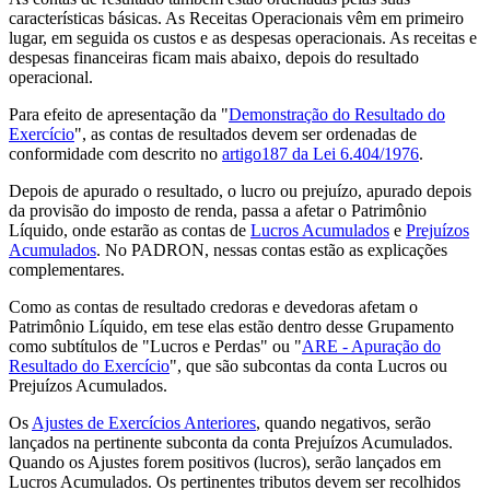
características básicas. As Receitas Operacionais vêm em primeiro
lugar, em seguida os custos e as despesas operacionais. As receitas e
despesas financeiras ficam mais abaixo, depois do resultado
operacional.
Para efeito de apresentação da "
Demonstração do Resultado do
Exercício
", as contas de resultados devem ser ordenadas de
conformidade com descrito no
artigo187 da Lei 6.404/1976
.
Depois de apurado o resultado, o lucro ou prejuízo, apurado depois
da provisão do imposto de renda, passa a afetar o Patrimônio
Líquido, onde estarão as contas de
Lucros Acumulados
e
Prejuízos
Acumulados
. No PADRON, nessas contas estão as explicações
complementares.
Como as contas de resultado credoras e devedoras afetam o
Patrimônio Líquido, em tese elas estão dentro desse Grupamento
como subtítulos de "Lucros e Perdas" ou "
ARE - Apuração do
Resultado do Exercício
", que são subcontas da conta Lucros ou
Prejuízos Acumulados.
Os
Ajustes de Exercícios Anteriores
, quando negativos, serão
lançados na pertinente subconta da conta Prejuízos Acumulados.
Quando os Ajustes forem positivos (lucros), serão lançados em
Lucros Acumulados. Os pertinentes tributos devem ser recolhidos