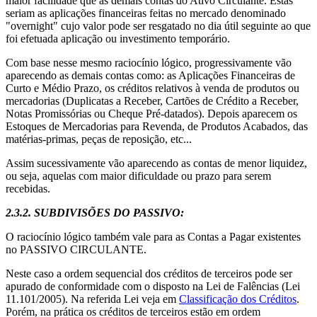
maior facilidade que as demais contas do Ativo Circulante. Estas
seriam as aplicações financeiras feitas no mercado denominado
"overnight" cujo valor pode ser resgatado no dia útil seguinte ao que
foi efetuada aplicação ou investimento temporário.
Com base nesse mesmo raciocínio lógico, progressivamente vão
aparecendo as demais contas como: as Aplicações Financeiras de
Curto e Médio Prazo, os créditos relativos à venda de produtos ou
mercadorias (Duplicatas a Receber, Cartões de Crédito a Receber,
Notas Promissórias ou Cheque Pré-datados). Depois aparecem os
Estoques de Mercadorias para Revenda, de Produtos Acabados, das
matérias-primas, peças de reposição, etc...
Assim sucessivamente vão aparecendo as contas de menor liquidez,
ou seja, aquelas com maior dificuldade ou prazo para serem
recebidas.
2.3.2.
SUBDIVISÕES DO PASSIVO
:
O raciocínio lógico também vale para as Contas a Pagar existentes
no PASSIVO CIRCULANTE.
Neste caso a ordem sequencial dos créditos de terceiros pode ser
apurado de conformidade com o disposto na Lei de Falências (Lei
11.101/2005). Na referida Lei veja em
Classificação dos Créditos
.
Porém, na prática os créditos de terceiros estão em ordem