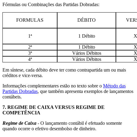
Fórmulas ou Combinações das Partidas Dobradas:
FORMULAS
DÉBITO
VER
1ª
1 Débito
2ª
1 Débito
3ª
Vários Débitos
4ª
Vários Débitos
Em síntese, cada débito deve ter como contrapartida um ou mais
créditos e vice-versa.
Informações complementares estão no texto sobre o
Método das
Partidas Dobradas
, que também apresenta exemplos de lançamentos
contábeis.
7.
REGIME DE CAIXA VERSUS REGIME DE
COMPETÊNCIA
Regime de Caixa
- O lançamento contábil é efetuado somente
quando ocorre o efetivo desembolso de dinheiro.