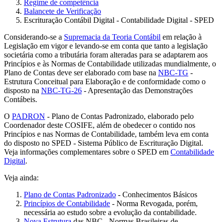
Regime de competência
Balancete de Verificação
Escrituração Contábil Digital - Contabilidade Digital - SPED
Considerando-se a
Supremacia da Teoria Contábil
em relação à
Legislação em vigor e levando-se em conta que tanto a legislação
societária como a tributária foram alteradas para se adaptarem aos
Princípios e às Normas de Contabilidade utilizadas mundialmente, o
Plano de Contas deve ser elaborado com base na
NBC-TG
-
Estrutura Conceitual para Elaboração e de conformidade como o
disposto na
NBC-TG-26
- Apresentação das Demonstrações
Contábeis.
O
PADRON
- Plano de Contas Padronizado, elaborado pelo
Coordenador deste COSIFE, além de obedecer o contido nos
Princípios e nas Normas de Contabilidade, também leva em conta
do disposto no SPED - Sistema Público de Escrituração Digital.
Veja informações complementares sobre o SPED em
Contabilidade
Digital
.
Veja ainda:
Plano de Contas Padronizado
- Conhecimentos Básicos
Princípios de Contabilidade
- Norma Revogada, porém,
necessária ao estudo sobre a evolução da contabilidade.
Nova Estrutura
das NBC - Normas Brasileiras de