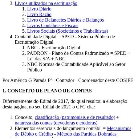
Livros utilizados na escrituração
Livro Diário
Livro Razão
Livro de Balancetes Diários e Balanços
Livros Contábeis e Fiscais
Livros Sociais (Societários e Trabalhistas)
Contabilidade Digital = SPED - Sistema Público de
Escrituração Digital
NBC - Escrituração Digital
PADRON - Plano de Contas Padronizado = SPED +
Lei das S/A + NBC
NBC Normas de Contabilidade Aplicável ao Setor
Público
Por Américo G Parada Fº - Contador - Coordenador deste COSIFE
1.
CONCEITO DE PLANO DE CONTAS
Diferentemente do Edital de 2017, do qual resultou a elaboração
desta página, no seu Edital de 2021 o CFC cita:
Conceito,
classificação (patrimoniais e de resultado)
e
natureza das contas (devedoras e credoras)
Elementos essenciais do lançamento contábil =
Mecanismos
de Débito e Crédito
-
Método das Partidas Dobradas