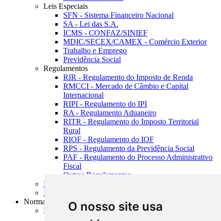
Leis Especiais
SFN - Sistema Financeiro Nacional
SA - Lei das S.A.
ICMS - CONFAZ/SINIEF
MDIC/SECEX/CAMEX - Comércio Exterior
Trabalho e Emprego
Previdência Social
Regulamentos
RIR - Regulamento do Imposto de Renda
RMCCI - Mercado de Câmbio e Capital
Internacional
RIPI - Regulamento do IPI
RA - Regulamento Aduaneiro
RITR - Regulamento do Imposto Territorial
Rural
RIOF - Regulamento do IOF
RPS - Regulamento da Previdência Social
PAF - Regulamento do Processo Administrativo
Fiscal
Outros Regulamentos
Estatutos
Resenhas Diárias Governamentais
Normas
O nosso site usa
BCB - Banco Central do Brasil
SFN - Sistema Financeiro Nacional