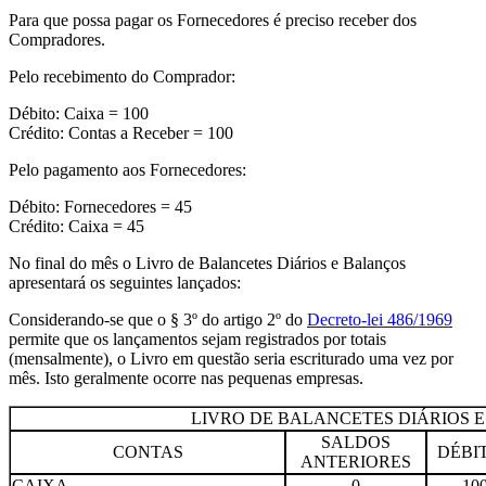
Para que possa pagar os Fornecedores é preciso receber dos
Compradores.
Pelo recebimento do Comprador:
Débito: Caixa = 100
Crédito: Contas a Receber = 100
Pelo pagamento aos Fornecedores:
Débito: Fornecedores = 45
Crédito: Caixa = 45
No final do mês o Livro de Balancetes Diários e Balanços
apresentará os seguintes lançados:
Considerando-se que o § 3º do artigo 2º do
Decreto-lei 486/1969
permite que os lançamentos sejam registrados por totais
(mensalmente), o Livro em questão seria escriturado uma vez por
mês. Isto geralmente ocorre nas pequenas empresas.
LIVRO DE BALANCETES DIÁRIOS 
SALDOS
CONTAS
DÉBI
ANTERIORES
CAIXA
0
10