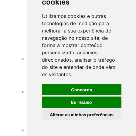
cookies
Resoluções do CMN
Comunicados
Comunicados Conjuntos
Utilizamos cookies e outras
Circulares do BCB
tecnologias de medição para
Resoluções do BCB
melhorar a sua experiência de
Resoluções conjuntas
Cartas-Circulares do BCB
navegação no nosso site, de
Instruções Normativas do BCB
forma a mostrar conteúdo
Instruções Normativas Conjuntas
personalizado, anúncios
Manuais Auxiliares do BCB e Cosif-e
SRF - Secretaria da Receita Federal
direcionados, analisar o tráfego
RIR - Regulamento do Imposto de Renda
do site e entender de onde vêm
RFB - Instruções Normativas
os visitantes.
RFB - Pareceres Normativos
RFB - Atos Declaratórios
MF - Portarias do Ministério da Fazenda
Concordo
CVM - Comissão de Valores Mobiliários
Sumário sobre CVM
Eu recuso
Instruções CVM
Notas Explicativas CVM
Deliberações CVM
Alterar as minhas preferências
Ofícios Circulares CVM
Pareceres de Orientação CVM
SUSEP - Superintendência de Seguros Privados
Sumário SUSEP