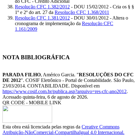
do CFC - Crédito Adicional
Resolução CFC 1.382/2012
- DOU 15/02/2012 - Cria os § §
1º e 2º do art. 27 da
Resolução CFC 1.368/2011
Resolução CFC 1.381/2012
- DOU 30/01/2012 - Altera o
cronograma de implementação da
Resolução CFC
1.161/2009
NOTA BIBLIOGRÁFICA
PARADA FILHO
, Américo Garcia. "
RESOLUÇÕES DO CFC
DE 2012
". COSIF Eletrônico - Portal de Contabilidade. São Paulo,
23/03/2014. CONTABILIDADE. Disponível em
https://www.cosif.com.br/publica.asp?arquivo=res-cfc-ano2012
.
Acessado quinta-feira, 6 de agosto de 2026.
QR CODE - MOBILE LINK
Esta obra está licenciada pelas regras da
Creative Commons
Atribuição-NãoComercial-CompartilhaIgual 4.0 Internacional.