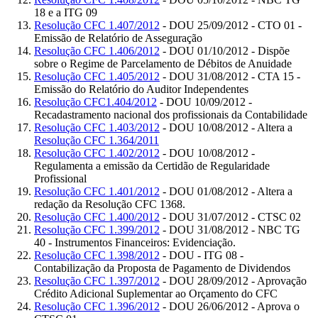
18 e a ITG 09
Resolução CFC 1.407/2012
- DOU 25/09/2012 - CTO 01 -
Emissão de Relatório de Asseguração
Resolução CFC 1.406/2012
- DOU 01/10/2012 - Dispõe
sobre o Regime de Parcelamento de Débitos de Anuidade
Resolução CFC 1.405/2012
- DOU 31/08/2012 - CTA 15 -
Emissão do Relatório do Auditor Independentes
Resolução CFC1.404/2012
- DOU 10/09/2012 -
Recadastramento nacional dos profissionais da Contabilidade
Resolução CFC 1.403/2012
- DOU 10/08/2012 - Altera a
Resolução CFC 1.364/2011
Resolução CFC 1.402/2012
- DOU 10/08/2012 -
Regulamenta a emissão da Certidão de Regularidade
Profissional
Resolução CFC 1.401/2012
- DOU 01/08/2012 - Altera a
redação da Resolução CFC 1368.
Resolução CFC 1.400/2012
- DOU 31/07/2012 - CTSC 02
Resolução CFC 1.399/2012
- DOU 31/08/2012 - NBC TG
40 - Instrumentos Financeiros: Evidenciação.
Resolução CFC 1.398/2012
- DOU - ITG 08 -
Contabilização da Proposta de Pagamento de Dividendos
Resolução CFC 1.397/2012
- DOU 28/09/2012 - Aprovação
Crédito Adicional Suplementar ao Orçamento do CFC
Resolução CFC 1.396/2012
- DOU 26/06/2012 - Aprova o