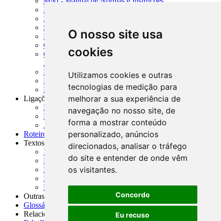
MNI - Manual de Normas e Instruções
MTVM - Manual de Títulos e Valores Mobiliários
MCR - Manual de Crédito Rural
SISORF - Manual de Organização do SFN
O nosso site usa
MASUP - Manual de Supervisão Bancária
CADOC - Catálogo de Documentos
cookies
CNAE-CONCLA - Classificação Nacional de
Atividades Econômicas
PMF - Cartilhas do BCB
Utilizamos cookies e outras
Manuais Auxiliares do BCB e Cosif-e
tecnologias de medição para
Resenhas Diárias Governamentais
melhorar a sua experiência de
Ligações Externas
Links Úteis
navegação no nosso site, de
Presidência da República
forma a mostrar conteúdo
Agências Nacionais Reguladoras
personalizado, anúncios
Roteiros para Estudos
Textos
direcionados, analisar o tráfego
Índice de Textos
do site e entender de onde vêm
Editorial
os visitantes.
Monografias
Na Imprensa
Fórum de Discussão
Concordo
Outras ferramentas
Glossário
Relacionamento
Eu recuso