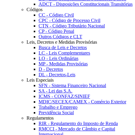
ADCT - Disposições Constitucionais Transitórias
Códigos
CC - Código Civil
CPC - Código de Processo Civil
CTN - Código Tributário Nacional
CP - Código Penal
Outros Códigos e CLT
Leis, Decretos e Medidas Provisórias
Busca de Leis e Decretos
LC - Leis Complementares
LO - Leis Ordinárias
MP - Medidas Provisórias
D - Decretos
DL - Decretos-Leis
Leis Especiais
SFN - Sistema Financeiro Nacional
SA - Lei das S.A.
ICMS - CONFAZ/SINIEF
MDIC/SECEX/CAMEX - Comércio Exterior
Trabalho e Emprego
Previdência Social
Regulamentos
RIR - Regulamento do Imposto de Renda
RMCCI - Mercado de Câmbio e Capital
Internacional