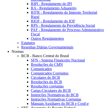
RIPI - Regulamento do IPI
RA - Regulamento Aduaneiro
RITR - Regulamento do Imposto Territorial
Rural
RIOF - Regulamento do IOF
RPS - Regulamento da Previdência Social
PAF - Regulamento do Processo Administrativo
Fiscal
Outros Regulamentos
Estatutos
Resenhas Diárias Governamentais
Normas
BCB - Banco Central do Brasil
SFN - Sistema Financeiro Nacional
Resoluções do CMN
Comunicados
Comunicados Conjuntos
Circulares do BCB
Resoluções do BCB
Resoluções conjuntas
Cartas-Circulares do BCB
Instruções Normativas do BCB
Instruções Normativas Conjuntas
Manuais Auxiliares do BCB e Cosif-e
SRF - Secretaria da Receita Federal