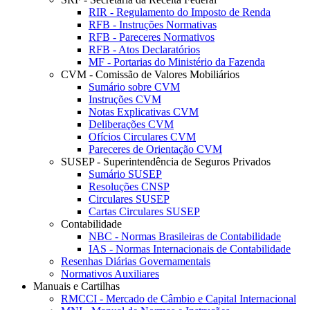
RIR - Regulamento do Imposto de Renda
RFB - Instruções Normativas
RFB - Pareceres Normativos
RFB - Atos Declaratórios
MF - Portarias do Ministério da Fazenda
CVM - Comissão de Valores Mobiliários
Sumário sobre CVM
Instruções CVM
Notas Explicativas CVM
Deliberações CVM
Ofícios Circulares CVM
Pareceres de Orientação CVM
SUSEP - Superintendência de Seguros Privados
Sumário SUSEP
Resoluções CNSP
Circulares SUSEP
Cartas Circulares SUSEP
Contabilidade
NBC - Normas Brasileiras de Contabilidade
IAS - Normas Internacionais de Contabilidade
Resenhas Diárias Governamentais
Normativos Auxiliares
Manuais e Cartilhas
RMCCI - Mercado de Câmbio e Capital Internacional