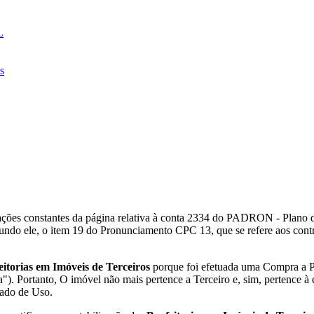
L
s
ções constantes da página relativa à conta 2334 do PADRON - Plano d
. Segundo ele, o item 19 do Pronunciamento CPC 13, que se refe
eitorias em Imóveis de Terceiros
porque foi efetuada uma Compra a P
ra"). Portanto, O imóvel não mais pertence a Terceiro e, sim, pertence
ado de Uso.