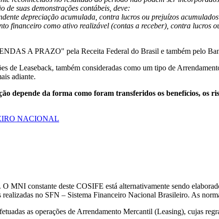
ão de suas demonstrações contábeis, deve:
pondente depreciação acumulada, contra lucros ou prejuízos acumulados
nto financeiro como ativo realizável (contas a receber), contra lucros 
NDAS A PRAZO" pela Receita Federal do Brasil e também pelo Banco 
ções de Leaseback, também consideradas como um tipo de Arrendamento
is adiante.
ação depende da forma como foram transferidos os benefícios, os r
EIRO NACIONAL
to. O MNI constante deste COSIFE está alternativamente sendo elabor
es realizadas no SFN – Sistema Financeiro Nacional Brasileiro. As nor
etuadas as operações de Arrendamento Mercantil (Leasing), cujas regra