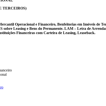
CIONAL
E TERCEIROS)
o Mercantil Operacional e Financeiro, Benfeitorias em Imóve
MS sobre Leasing e Bens do Permanente. LAM – Letra de Arrendam
tituições Financeiras com Carteira de Leasing, Leaseback.
nanceiro
ional
ro