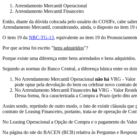
Arrendamento Mercantil Operacional
Arrendamento Mercantil Financeiro
Então, diante da dúvida colocada pelo usuário do COSIFe, cabe salient
Arrendamento Mercantil, considerando, ainda, o disposto no item 1
O item 19 da
NBC-TG-13
, equivalente ao item 19 do Pronunciament
Por que acima foi escrito "
bens adquiridos
"?
Porque existe uma diferença entre bens arrendados e bens adquiridos.
Segundo as normas do Banco Central, a diferença básica entre os dois
No Arrendamento Mercantil Operacional
não há
VRG - Valor R
pode optar pela devolução do bem ou celebrar novo contrato d
No Arrendamento Mercantil Financeiro
há
VRG - Valor Residual
Dessa forma, fica caracterizada a Compra a Prazo (pelo dito arr
Assim sendo, repetindo de outro modo, o fato de existir cláusula 
contrato de Leasing Financeiro, portanto, trata-se de operação de Co
No Leasing Operacional a Opção de Compra e o pagamento do Valor Re
Na página do site do BACEN (BCB) relativa às Perguntas e Respost