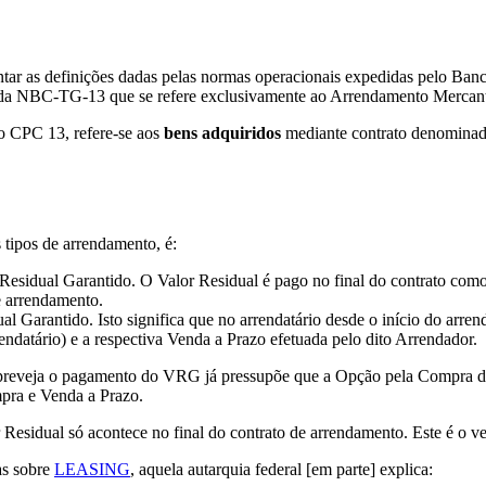
ar as definições dadas pelas normas operacionais expedidas pelo Banco 
9 da NBC-TG-13 que se refere exclusivamente ao Arrendamento Mercanti
o CPC 13, refere-se aos
bens adquiridos
mediante contrato denomina
 tipos de arrendamento, é:
esidual Garantido. O Valor Residual é pago no final do contrato com
e arrendamento.
 Garantido. Isto significa que no arrendatário desde o início do arre
endatário) e a respectiva Venda a Prazo efetuada pelo dito Arrendador.
que preveja o pagamento do VRG já pressupõe que a Opção pela Compra
mpra e Venda a Prazo.
sidual só acontece no final do contrato de arrendamento. Este é o ve
as sobre
LEASING
, aquela autarquia federal [em parte] explica: