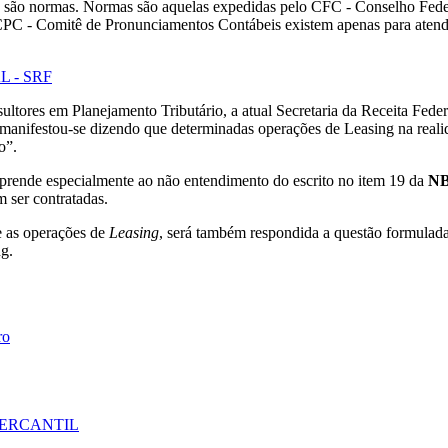
são normas. Normas são aquelas expedidas pelo CFC - Conselho Feder
 CPC - Comitê de Pronunciamentos Contábeis existem apenas para aten
 - SRF
ltores em Planejamento Tributário, a atual Secretaria da Receita Feder
manifestou-se dizendo que determinadas operações de Leasing na realida
o”.
 prende especialmente ao não entendimento do escrito no item 19 da
NB
 ser contratadas.
e as operações de
Leasing
, será também respondida a questão formulada
ng.
ro
MERCANTIL