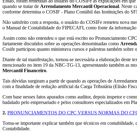
Então, foram remetidas ao usuário do COSIFe as explicações em que s
quando se tratar de
Arrendamento Mercantil Operacional
. Neste 
conforme determina o COSIF - Plano Contábil das Instituições do SF
Não satisfeito com a resposta, o usuário do COSIFe remeteu nova men
o Manual de Contabilidade do FIPECAFI, como fonte da informação
Assim como não entendeu o que está escrito no Pronunciamento CPC 1
fartamente discutidos sobre as operações denominadas como
Arrenda
Cosife participou quanto ministrava cursos e palestras também sobre
Diante de tal manifestação, tornou-se necessária a elaboração deste t
mencionado no item 19 da NBC-TG-13, apresentando também as modifi
Mercantil Financeiro
.
Tais dúvidas surgiram a partir de quando as operações de Arrendamen
com a finalidade de redução artificial da Carga Tributária (Elisão Fisca
Com base nesses fatos apurados como auditor, depois inspetor e com
badalado pelo empresariado e pelos consultores especializados em Pla
2.
PRONUNCIAMENTOS DO CPC VERSUS NORMAS DO CF
Torna-se importante explicar também que técnicos em contabilidade, c
Contabilidade.