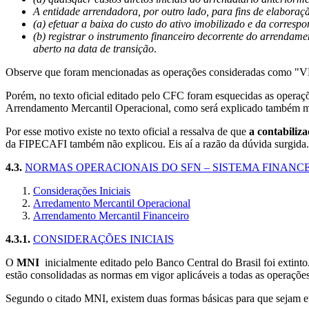
A entidade arrendadora, por outro lado, para fins de elaboraç
(a) efetuar a baixa do custo do ativo imobilizado e da corres
(b) registrar o instrumento financeiro decorrente do arrendame
aberto na data de transição
.
Observe que foram mencionadas as operações consideradas como "VE
Porém, no texto oficial editado pelo CFC foram esquecidas as opera
Arrendamento Mercantil Operacional, como será explicado também ma
Por esse motivo existe no texto oficial a ressalva de que
a contabiliz
da FIPECAFI também não explicou. Eis aí a razão da dúvida surgida.
4.3.
NORMAS OPERACIONAIS DO SFN – SISTEMA FINANC
Considerações Iniciais
Arredamento Mercantil Operacional
Arrendamento Mercantil Financeiro
4.3.1.
CONSIDERAÇÕES INICIAIS
O
MNI
inicialmente editado pelo Banco Central do Brasil foi extin
estão consolidadas as normas em vigor aplicáveis a todas as operaçõ
Segundo o citado MNI, existem duas formas básicas para que sejam ef