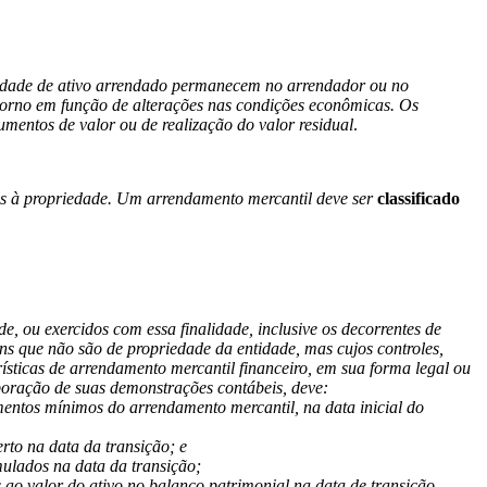
riedade de ativo arrendado permanecem no arrendador ou no
etorno em função de alterações nas condições econômicas. Os
umentos de valor ou de realização do valor residual
.
ntes à propriedade. Um arrendamento mercantil deve ser
classificado
e, ou exercidos com essa finalidade, inclusive os decorrentes de
ens que não são de propriedade da entidade, mas cujos controles,
rísticas de arrendamento mercantil financeiro, em sua forma legal ou
laboração de suas demonstrações contábeis, deve:
gamentos mínimos do arrendamento mercantil, na data inicial do
rto na data da transição; e
umulados na data da transição;
 ao valor do ativo no balanço patrimonial na data de transição.