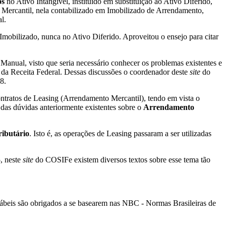
os
no Ativo Intangível, instituído em substituição ao Ativo Diferido,
Mercantil, nela contabilizado em Imobilizado de Arrendamento,
l.
mobilizado, nunca no Ativo Diferido. Aproveitou o ensejo para citar
nual, visto que seria necessário conhecer os problemas existentes e
 da Receita Federal. Dessas discussões o coordenador deste
site
do
8.
contratos de Leasing (Arrendamento Mercantil), tendo em vista o
as dúvidas anteriormente existentes sobre o
Arrendamento
ibutário
. Isto é, as operações de Leasing passaram a ser utilizadas
, neste
site
do COSIFe existem diversos textos sobre esse tema tão
ntábeis são obrigados a se basearem nas NBC - Normas Brasileiras de