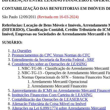
DIFERENÇAS ENTRE LEASING FINANCEIRO E OPERA
CONTABILIZAÇÃO DAS BENFEITORIAS EM IMÓVEIS D
São Paulo 12/09/2011
(Revisada em
16-03-2024
)
Referências: Locação de Bens Móveis e Imóveis, Arrendament
(DIFERIDO), Classificação Contábil, Crédito Tributário do IC
Imóvel, Empresas ou Sociedades de Arrendamento Mercantil e Ins
SUMÁRIO
:
As Questões
Pronunciamentos do CPC Versus Normas do CFC
Entendimento da Secretaria da Receita Federal - SRF
Considerações sobre as Operações de
LEASING
NBC-TG-06 - Classificação do Arrendamento Mercantil
NBC-TG-13 - Operações de Arrendamento Mercantil Fi
Normas Operacionais do SFN – Sistema Financeiro Nac
Arredamento Mercantil Operacional
Arrendamento Mercantil Financeiro
Aproveitamento do ICMS no Arrendamento Mercantil Financei
Instituições Financeiras Com Carteira de LEASING
Contabilização das Operações de LEASEBACK
Alienação Fiduciária da Coisa Móvel ou Imóvel
Alterações na Lei 6.099/1774 sobre Arrendamento Mercantil