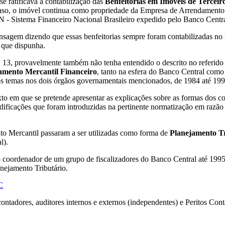
e ratificava a contabilização das
Benfeitorias em Imóveis de Terceir
caso, o imóvel continua como propriedade da Empresa de Arrendamento 
N - Sistema Financeiro Nacional Brasileiro expedido pelo Banco Centra
sagem dizendo que essas benfeitorias sempre foram contabilizadas no I
 que dispunha.
3, provavelmente também não tenha entendido o descrito no referido Ma
mento Mercantil Financeiro
, tanto na esfera do Banco Central como
 os temas nos dois órgãos governamentais mencionados, de 1984 até 199
exto em que se pretende apresentar as explicações sobre as formas dos 
cações que foram introduzidas na pertinente normatização em razão d
to Mercantil passaram a ser utilizadas como forma de
Planejamento Tr
l).
o coordenador de um grupo de fiscalizadores do Banco Central até 1995
nejamento Tributário.
C
ontadores, auditores internos e externos (independentes) e Peritos Co