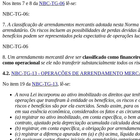
Nos itens 7 e 8 da
NBC-TG-06
lê-se:
NBC-TG-06:
7.
A classificação de arrendamentos mercantis adotada nesta Norma 
arrendatário. Os riscos incluem as possibilidades de perdas devidas
benefícios podem ser representados pela expectativa de operações lu
NBC-TG-06
8.
Um arrendamento mercantil deve ser
classificado como financeir
como operacional
se ele não transferir substancialmente todos os ris
4.2.
NBC-TG-13 - OPERAÇÕES DE ARRENDAMENTO MERC
No item 19 da
NBC-TG-13
, lê-se:
A nova Lei incorporou ao ativo imobilizado os direitos que ten
operações que transfiram à entidade os benefícios, os riscos e
riscos e benefícios são por ela exercidos. Sendo assim, para o
em sua essência econômica, considerados os fatos e as circunst
(a) registrar no ativo imobilizado, em conta específica, o bem 
contrato, ajustado pela depreciação acumulada calculada desde
(b) registrar, em conta específica, a obrigação por arrendamen
(c) registrar a diferença apurada em (a) e (b) acima, líquida d
(d) quaisquer custos diretos iniciais do arrendatário anterio