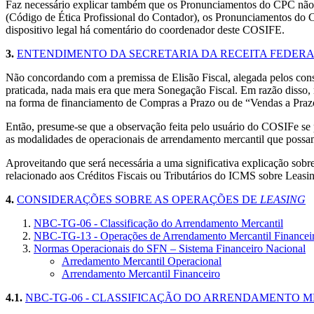
Faz necessário explicar também que os Pronunciamentos do CPC não 
(Código de Ética Profissional do Contador), os Pronunciamentos do
dispositivo legal há comentário do coordenador deste COSIFE.
3.
ENTENDIMENTO DA SECRETARIA DA RECEITA FEDERAL
Não concordando com a premissa de Elisão Fiscal, alegada pelos consu
praticada, nada mais era que mera Sonegação Fiscal. Em razão disso, 
na forma de financiamento de Compras a Prazo ou de “Vendas a Praz
Então, presume-se que a observação feita pelo usuário do COSIFe se
as modalidades de operacionais de arrendamento mercantil que possam
Aproveitando que será necessária a uma significativa explicação sobr
relacionado aos Créditos Fiscais ou Tributários do ICMS sobre Leasi
4.
CONSIDERAÇÕES SOBRE AS OPERAÇÕES DE
LEASING
NBC-TG-06 - Classificação do Arrendamento Mercantil
NBC-TG-13 - Operações de Arrendamento Mercantil Financei
Normas Operacionais do SFN – Sistema Financeiro Nacional
Arredamento Mercantil Operacional
Arrendamento Mercantil Financeiro
4.1.
NBC-TG-06 - CLASSIFICAÇÃO DO ARRENDAMENTO 