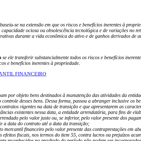
baseia-se na extensão em que os riscos e benefícios inerentes à prop
 à capacidade ociosa ou obsolescência tecnológica e de variações no r
crativas durante a vida econômica do ativo e de ganhos derivados de a
o
se ele transferir substancialmente todos os riscos e benefícios inere
cos e benefícios inerentes à propriedade
.
ANTIL FINANCEIRO
ham por objeto bens destinados à manutenção das atividades da entidad
 o controle desses bens. Dessa forma, passou a abranger inclusive os b
s contratos vigentes na data de transição e que apresentarem as caracte
âncias existentes nessa data, a entidade arrendatária, para fins de e
arrendado pelo valor justo ou, se inferior, pelo valor presente dos pa
 a data do contrato até a data da transição;
to mercantil financeiro pelo valor presente das contraprestações em abe
os efeitos fiscais, nos termos do item 55, contra lucros ou prejuízos ac
rmente reconhecidos no resultado do período não podem ser incorporados