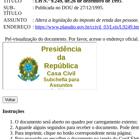
TÍTULO
:
Lei N.º 9.249, de.26 de dezembro de 1995
.
SUB-
:
Publicada no DOU de 27/12/1995.
TÍTULO
ASSUNTO
:
Altera a legislação do imposto de renda das pessoas 
ENDEREÇO
:
https://www.planalto.gov.br/ccivil_03/Leis/L9249.h
Pré-visualização do documento. Por favor, acesse o endereço oficial.
Voltar
Instruções
O documento será aberto no quadro por carregamento externo;
Aguarde alguns segundos para receber o documento. Pode dem
Para imprimir, clique no botão correspondente nesta página;
Para expandir ou encolher o documento na janela do Cosif Ele