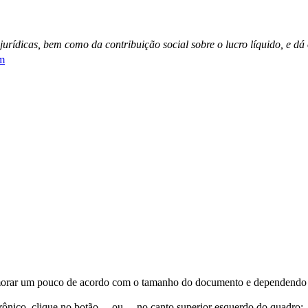
jurídicas, bem como da contribuição social sobre o lucro líquido, e dá 
tm
orar um pouco de acordo com o tamanho do documento e dependendo d
trônico, clique no botão
ou
no canto superior esquerdo do quadro;