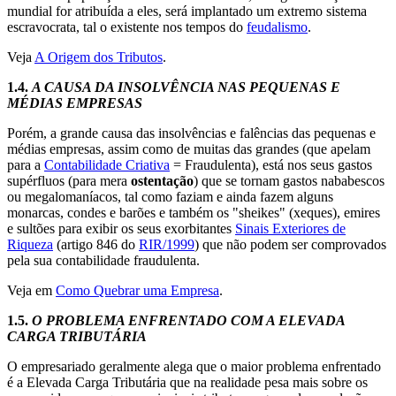
mundial for atribuída a eles, será implantado um extremo sistema
escravocrata, tal o existente nos tempos do
feudalismo
.
Veja
A Origem dos Tributos
.
1.4.
A CAUSA DA INSOLVÊNCIA NAS PEQUENAS E
MÉDIAS EMPRESAS
Porém, a grande causa das insolvências e falências das pequenas e
médias empresas, assim como de muitas das grandes (que apelam
para a
Contabilidade Criativa
= Fraudulenta), está nos seus gastos
supérfluos (para mera
ostentação
) que se tornam gastos nababescos
ou megalomaníacos, tal como faziam e ainda fazem alguns
monarcas, condes e barões e também os "sheikes" (xeques), emires
e sultões para exibir os seus exorbitantes
Sinais Exteriores de
Riqueza
(artigo 846 do
RIR/1999
) que não podem ser comprovados
pela sua contabilidade fraudulenta.
Veja em
Como Quebrar uma Empresa
.
1.5.
O PROBLEMA ENFRENTADO COM A ELEVADA
CARGA TRIBUTÁRIA
O empresariado geralmente alega que o maior problema enfrentado
é a Elevada Carga Tributária que na realidade pesa mais sobre os