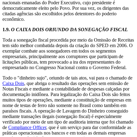
nacionais emanadas do Poder Executivo, cujo presidente é
democraticamente eleito pelo Povo. Por sua vez, os dirigentes das
citadas agências são escolhidos pelos detentores do poderio
econômico.
1.9.
O CAIXA DOIS ORIUNDO DA SONEGAÇÃO FISCAL
Toda a sonegação fiscal procedida por meio da Omissão de Receitas
tem sido melhor combatida depois da criação do SPED em 2006. O
exemplar combate aos sonegadores em todos os segmentos
empresariais, principalmente aos corruptores que participam de
licitações públicas, tem provocado a ira dos representantes do
empresariado no Congresso Nacional contra o Governo Federal.
Todo o "dinheiro sujo", oriundo de tais atos, vai para o chamado de
Caixa Dois
, que abriga o resultado das operações sem emissão de
Notas Fiscais e mediante a contabilidade de despesas calçadas por
documentação inidônea. Para legalização do Caixa Dois são feitos
muitos tipos de operações, mediante a constituição de empresas em
nome de testas de ferro não somente no Brasil como também em
paraísos fiscais. A operação de Lavagem do Dinheiro conseguido
mediante transações ilegais (sonegação fiscal) é especialmente
verificado por meio de um tipo de auditoria interna que foi chamado
de
Compliance Officer
, que é um serviço para dar conformidade as
práticas operacionais nos bancos e em todas as demais empresas