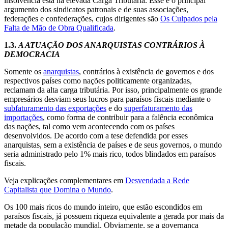
insolvência está na elevada Carga Tributária. Esse é o principal
argumento dos sindicatos patronais e de suas associações,
federações e confederações, cujos dirigentes são
Os Culpados pela
Falta de Mão de Obra Qualificada
.
1.3.
A ATUAÇÃO DOS ANARQUISTAS CONTRÁRIOS À
DEMOCRACIA
Somente os
anarquistas
, contrários à existência de governos e dos
respectivos países como nações politicamente organizadas,
reclamam da alta carga tributária. Por isso, principalmente os grande
empresários desviam seus lucros para paraísos fiscais mediante o
subfaturamento das exportações
e do
superfaturamento das
importações
, como forma de contribuir para a falência econômica
das nações, tal como vem acontecendo com os países
desenvolvidos. De acordo com a tese defendida por esses
anarquistas, sem a existência de países e de seus governos, o mundo
seria administrado pelo 1% mais rico, todos blindados em paraísos
fiscais.
Veja explicações complementares em
Desvendada a Rede
Capitalista que Domina o Mundo
.
Os 100 mais ricos do mundo inteiro, que estão escondidos em
paraísos fiscais, já possuem riqueza equivalente a gerada por mais da
metade da população mundial. Obviamente, se a governança