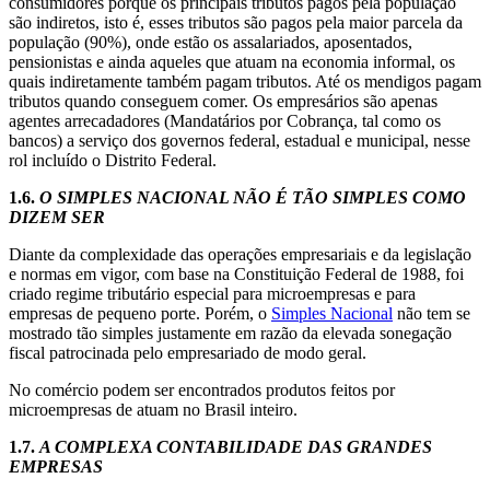
consumidores porque os principais tributos pagos pela população
são indiretos, isto é, esses tributos são pagos pela maior parcela da
população (90%), onde estão os assalariados, aposentados,
pensionistas e ainda aqueles que atuam na economia informal, os
quais indiretamente também pagam tributos. Até os mendigos pagam
tributos quando conseguem comer. Os empresários são apenas
agentes arrecadadores (Mandatários por Cobrança, tal como os
bancos) a serviço dos governos federal, estadual e municipal, nesse
rol incluído o Distrito Federal.
1.6.
O SIMPLES NACIONAL NÃO É TÃO SIMPLES COMO
DIZEM SER
Diante da complexidade das operações empresariais e da legislação
e normas em vigor, com base na Constituição Federal de 1988, foi
criado regime tributário especial para microempresas e para
empresas de pequeno porte. Porém, o
Simples Nacional
não tem se
mostrado tão simples justamente em razão da elevada sonegação
fiscal patrocinada pelo empresariado de modo geral.
No comércio podem ser encontrados produtos feitos por
microempresas de atuam no Brasil inteiro.
1.7.
A COMPLEXA CONTABILIDADE DAS GRANDES
EMPRESAS