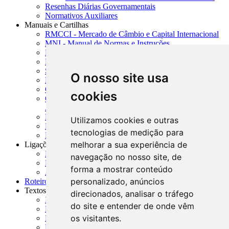
Resenhas Diárias Governamentais
Normativos Auxiliares
Manuais e Cartilhas
RMCCI - Mercado de Câmbio e Capital Internacional
MNI - Manual de Normas e Instruções
MTVM - Manual de Títulos e Valores Mobiliários
MCR - Manual de Crédito Rural
SISORF - Manual de Organização do SFN
O nosso site usa
MASUP - Manual de Supervisão Bancária
CADOC - Catálogo de Documentos
cookies
CNAE-CONCLA - Classificação Nacional de
Atividades Econômicas
PMF - Cartilhas do BCB
Utilizamos cookies e outras
Manuais Auxiliares do BCB e Cosif-e
tecnologias de medição para
Resenhas Diárias Governamentais
melhorar a sua experiência de
Ligações Externas
Links Úteis
navegação no nosso site, de
Presidência da República
forma a mostrar conteúdo
Agências Nacionais Reguladoras
personalizado, anúncios
Roteiros para Estudos
Textos
direcionados, analisar o tráfego
Índice de Textos
do site e entender de onde vêm
Editorial
os visitantes.
Monografias
Na Imprensa