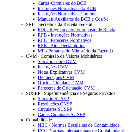
Cartas-Circulares do BCB
Instruções Normativas do BCB
Instruções Normativas Conjuntas
Manuais Auxiliares do BCB e Cosif-e
SRF - Secretaria da Receita Federal
RIR - Regulamento do Imposto de Renda
RFB - Instruções Normativas
RFB - Pareceres Normativos
RFB - Atos Declaratórios
MF - Portarias do Ministério da Fazenda
CVM - Comissão de Valores Mobiliários
Sumário sobre CVM
Instruções CVM
Notas Explicativas CVM
Deliberações CVM
Ofícios Circulares CVM
Pareceres de Orientação CVM
SUSEP - Superintendência de Seguros Privados
Sumário SUSEP
Resoluções CNSP
Circulares SUSEP
Cartas Circulares SUSEP
Contabilidade
NBC - Normas Brasileiras de Contabilidade
IAS - Normas Internacionais de Contabilidade