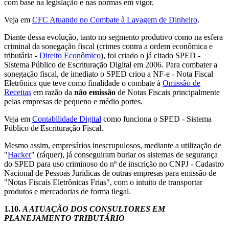
com base na legislação e nas normas em vigor.
Veja em
CFC Atuando no Combate à Lavagem de Dinheiro
.
Diante dessa evolução, tanto no segmento produtivo como na esfera
criminal da sonegação fiscal (crimes contra a ordem econômica e
tributária -
Direito Econômico
), foi criado o já citado SPED -
Sistema Público de Escrituração Digital em 2006. Para combater a
sonegação fiscal, de imediato o SPED criou a NF-e - Nota Fiscal
Eletrônica que teve como finalidade o combate à
Omissão de
Receitas
em razão da
não emissão
de Notas Fiscais principalmente
pelas empresas de pequeno e médio portes.
Veja em
Contabilidade Digital
como funciona o SPED - Sistema
Público de Escrituração Fiscal.
Mesmo assim, empresários inescrupulosos, mediante a utilização de
"
Hacker
" (ráquer), já conseguiram burlar os sistemas de segurança
do SPED para uso criminoso do nº de inscrição no CNPJ - Cadastro
Nacional de Pessoas Jurídicas de outras empresas para emissão de
"Notas Fiscais Eletrônicas Frias", com o intuito de transportar
produtos e mercadorias de forma ilegal.
1.10.
A ATUAÇÃO DOS CONSULTORES EM
PLANEJAMENTO TRIBUTÁRIO