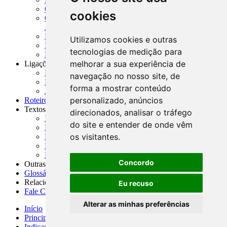
CADOC - Catálogo de Documentos
cookies
CNAE-CONCLA - Classificação Nacional de
Atividades Econômicas
PMF - Cartilhas do BCB
Utilizamos cookies e outras
Manuais Auxiliares do BCB e Cosif-e
tecnologias de medição para
Resenhas Diárias Governamentais
melhorar a sua experiência de
Ligações Externas
Links Úteis
navegação no nosso site, de
Presidência da República
forma a mostrar conteúdo
Agências Nacionais Reguladoras
personalizado, anúncios
Roteiros para Estudos
Textos
direcionados, analisar o tráfego
Índice de Textos
do site e entender de onde vêm
Editorial
os visitantes.
Monografias
Na Imprensa
Fórum de Discussão
Concordo
Outras ferramentas
Glossário
Relacionamento
Eu recuso
Fale Conosco
Alterar as minhas preferências
Início
Principais notícias
Indicadores