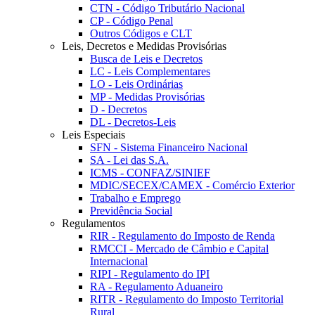
CTN - Código Tributário Nacional
CP - Código Penal
Outros Códigos e CLT
Leis, Decretos e Medidas Provisórias
Busca de Leis e Decretos
LC - Leis Complementares
LO - Leis Ordinárias
MP - Medidas Provisórias
D - Decretos
DL - Decretos-Leis
Leis Especiais
SFN - Sistema Financeiro Nacional
SA - Lei das S.A.
ICMS - CONFAZ/SINIEF
MDIC/SECEX/CAMEX - Comércio Exterior
Trabalho e Emprego
Previdência Social
Regulamentos
RIR - Regulamento do Imposto de Renda
RMCCI - Mercado de Câmbio e Capital
Internacional
RIPI - Regulamento do IPI
RA - Regulamento Aduaneiro
RITR - Regulamento do Imposto Territorial
Rural