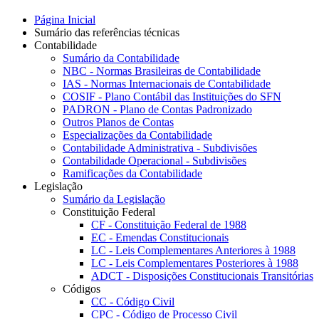
Página Inicial
Sumário das referências técnicas
Contabilidade
Sumário da Contabilidade
NBC - Normas Brasileiras de Contabilidade
IAS - Normas Internacionais de Contabilidade
COSIF - Plano Contábil das Instituições do SFN
PADRON - Plano de Contas Padronizado
Outros Planos de Contas
Especializações da Contabilidade
Contabilidade Administrativa - Subdivisões
Contabilidade Operacional - Subdivisões
Ramificações da Contabilidade
Legislação
Sumário da Legislação
Constituição Federal
CF - Constituição Federal de 1988
EC - Emendas Constitucionais
LC - Leis Complementares Anteriores à 1988
LC - Leis Complementares Posteriores à 1988
ADCT - Disposições Constitucionais Transitórias
Códigos
CC - Código Civil
CPC - Código de Processo Civil