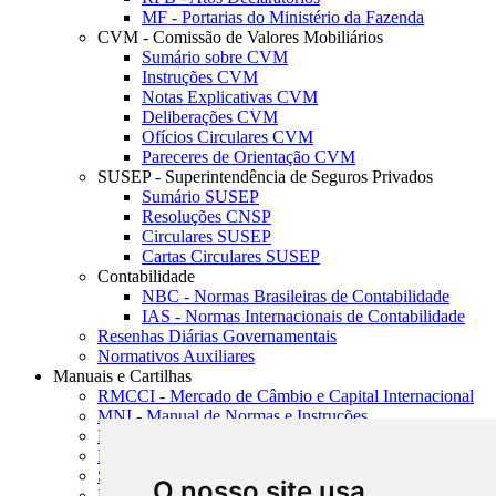
MF - Portarias do Ministério da Fazenda
CVM - Comissão de Valores Mobiliários
Sumário sobre CVM
Instruções CVM
Notas Explicativas CVM
Deliberações CVM
Ofícios Circulares CVM
Pareceres de Orientação CVM
SUSEP - Superintendência de Seguros Privados
Sumário SUSEP
Resoluções CNSP
Circulares SUSEP
Cartas Circulares SUSEP
Contabilidade
NBC - Normas Brasileiras de Contabilidade
IAS - Normas Internacionais de Contabilidade
Resenhas Diárias Governamentais
Normativos Auxiliares
Manuais e Cartilhas
RMCCI - Mercado de Câmbio e Capital Internacional
MNI - Manual de Normas e Instruções
MTVM - Manual de Títulos e Valores Mobiliários
MCR - Manual de Crédito Rural
SISORF - Manual de Organização do SFN
O nosso site usa
MASUP - Manual de Supervisão Bancária