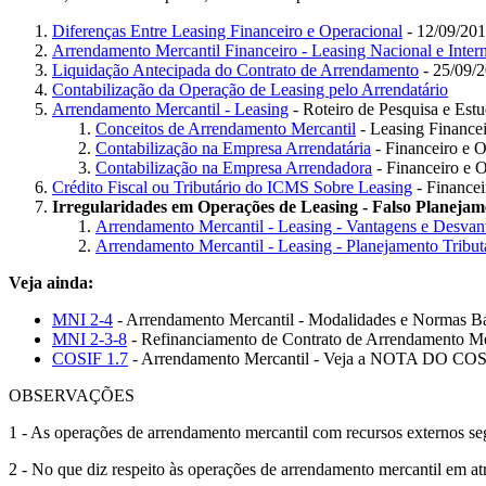
Diferenças Entre Leasing Financeiro e Operacional
- 12/09/201
Arrendamento Mercantil Financeiro - Leasing Nacional e Inter
Liquidação Antecipada do Contrato de Arrendamento
- 25/09/
Contabilização da Operação de Leasing pelo Arrendatário
Arrendamento Mercantil - Leasing
- Roteiro de Pesquisa e Estu
Conceitos de Arrendamento Mercantil
- Leasing Finance
Contabilização na Empresa Arrendatária
- Financeiro e O
Contabilização na Empresa Arrendadora
- Financeiro e 
Crédito Fiscal ou Tributário do ICMS Sobre Leasing
- Financei
Irregularidades em Operações de Leasing - Falso Planejam
Arrendamento Mercantil - Leasing - Vantagens e Desvan
Arrendamento Mercantil - Leasing - Planejamento Tribut
Veja ainda:
MNI 2-4
- Arrendamento Mercantil - Modalidades e Normas Bá
MNI 2-3-8
- Refinanciamento de Contrato de Arrendamento Me
COSIF 1.7
- Arrendamento Mercantil - Veja a NOTA DO CO
OBSERVAÇÕES
1 - As operações de arrendamento mercantil com recursos externos se
2 - No que diz respeito às operações de arrendamento mercantil em at