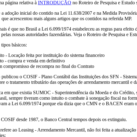
na página relativa à
INTRODUÇÃO
no Roteiro de Pesquisa e E
 a adoção inicial do contido na Lei 11.638/2007 e na Medida Provisória 
 que acrescentou mais alguns artigos que os contidos na referida MP.
nais é que no Brasil a Lei 6.099/1974 estabeleceu as regras para efeito
l pelas nossas autoridades fazendárias. Veja o Roteiro de Pesquisa e Es
tipos básicos:
 - Locação feita por instituição do sistema financeiro
o - compra e venda em definitivo
m compromisso de recompra no final do Contrato
ublicou o COSIF - Plano Contábil das Instituições dos SFN - Sistema Fi
re o tratamento tributário das operações de arrendamento mercantil e dá
poca em que existia SUMOC - Superintendência da Moeda e do Crédito,
Breasil, sempre tiveram como intuito o combate à sonegação fiscal n
navam a Lei 6.099/1974 porque ela dizia que o CMN e o BACEN eram 
do COSIF desde 1987, o Banco Central tempos depois os extinguiu.
refere ao Leasing - Arrendamento Mercantil, não foi feita a atualizaç
es: