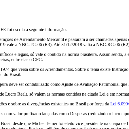
 foi escrita a seguinte informação.
 Operações de Arrendamento Mercantil e passaram a ser chamadas 
/2019 vale a NBC-TG-06 (R3). Até 31/12/2018 valia a NBC-RG-06 (R2)
científicos e legais, só vale o contido na norma brasileira. Assim sendo
leiras, entre elas o CFC.
6.099/1974 que versa sobre os Arrendamentos. Sobre o tema existe Instr
l do Brasil.
geira deve ser contabilizado como Ajuste de Avaliação Patrimonial que 
 de Lucro Real), só valem as normas contidas na citada Lei e em normat
es e sobre as divergências existentes no Brasil por força da
Lei 6.099
ões com valor prefixado lançadas como Despesas (reduzindo o lucro ap
rasil desde que Michel Temer foi eleito vice-presidente na chapa de 
 modo geral. Por isso, milhões de empresas fecharam suas portas no Br