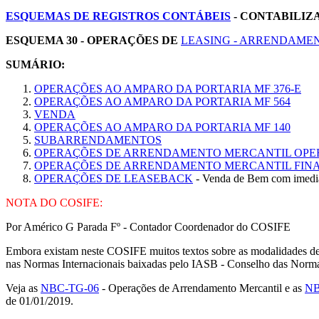
ESQUEMAS DE REGISTROS CONTÁBEIS
- CONTABILIZ
ESQUEMA 30 - OPERAÇÕES DE
LEASING - ARRENDAME
SUMÁRIO:
OPERAÇÕES AO AMPARO DA PORTARIA MF 376-E
OPERAÇÕES AO AMPARO DA PORTARIA MF 564
VENDA
OPERAÇÕES AO AMPARO DA PORTARIA MF 140
SUBARRENDAMENTOS
OPERAÇÕES DE ARRENDAMENTO MERCANTIL OPE
OPERAÇÕES DE ARRENDAMENTO MERCANTIL FIN
OPERAÇÕES DE LEASEBACK
- Venda de Bem com imedia
NOTA DO COSIFE:
Por Américo G Parada Fº - Contador Coordenador do COSIFE
Embora existam neste COSIFE muitos textos sobre as modalidades de
nas Normas Internacionais baixadas pelo IASB - Conselho das Normas
Veja as
NBC-TG-06
- Operações de Arrendamento Mercantil e as
NB
de 01/01/2019.