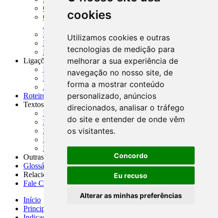
CADOC - Catálogo de Documentos
cookies
CNAE-CONCLA - Classificação Nacional de
Atividades Econômicas
PMF - Cartilhas do BCB
Utilizamos cookies e outras
Manuais Auxiliares do BCB e Cosif-e
tecnologias de medição para
Resenhas Diárias Governamentais
melhorar a sua experiência de
Ligações Externas
Links Úteis
navegação no nosso site, de
Presidência da República
forma a mostrar conteúdo
Agências Nacionais Reguladoras
personalizado, anúncios
Roteiros para Estudos
Textos
direcionados, analisar o tráfego
Índice de Textos
do site e entender de onde vêm
Editorial
os visitantes.
Monografias
Na Imprensa
Fórum de Discussão
Concordo
Outras ferramentas
Glossário
Relacionamento
Eu recuso
Fale Conosco
Alterar as minhas preferências
Início
Principais notícias
Indicadores