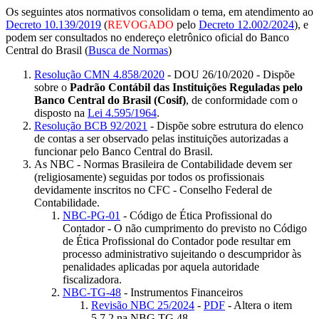
Os seguintes atos normativos consolidam o tema, em atendimento ao
Decreto 10.139/2019
(
REVOGADO
pelo
Decreto 12.002/2024
), e
podem ser consultados no endereço eletrônico oficial do Banco
Central do Brasil (
Busca de Normas
)
Resolução CMN 4.858/2020
- DOU 26/10/2020 - Dispõe
sobre o
Padrão Contábil das Instituições Reguladas pelo
Banco Central do Brasil (Cosif)
, de conformidade com o
disposto na
Lei 4.595/1964
.
Resolução BCB 92/2021
- Dispõe sobre estrutura do elenco
de contas a ser observado pelas instituições autorizadas a
funcionar pelo Banco Central do Brasil.
As NBC - Normas Brasileira de Contabilidade devem ser
(religiosamente) seguidas por todos os profissionais
devidamente inscritos no CFC - Conselho Federal de
Contabilidade.
NBC-PG-01
- Código de Ética Profissional do
Contador - O não cumprimento do previsto no Código
de Ética Profissional do Contador pode resultar em
processo administrativo sujeitando o descumpridor às
penalidades aplicadas por aquela autoridade
fiscalizadora.
NBC-TG-48
- Instrumentos Financeiros
Revisão NBC 25/2024
-
PDF
- Altera o item
5.7.2 na NBG TG 48