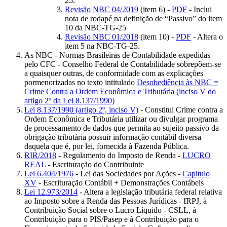
25.
Revisão NBC 04/2019
(item 6) -
PDF
- Inclui
nota de rodapé na definição de “Passivo” do item
10 da NBC-TG-25
Revisão NBC 01/2018
(item 10) -
PDF
- Altera o
item 5 na NBC-TG-25.
As NBC - Normas Brasileiras de Contabilidade expedidas
pelo CFC - Conselho Federal de Contabilidade sobrepõem-se
a quaisquer outras, de conformidade com as explicações
pormenorizadas no texto intitulado
Desobediência às NBC =
Crime Contra a Ordem Econômica e Tributária (inciso V do
artigo 2º da Lei 8.137/1990)
Lei 8.137/1990 (artigo 2º, inciso V)
- Constitui Crime contra a
Ordem Econômica e Tributária utilizar ou divulgar programa
de processamento de dados que permita ao sujeito passivo da
obrigação tributária possuir informação contábil diversa
daquela que é, por lei, fornecida à Fazenda Pública.
RIR/2018
- Regulamento do Imposto de Renda -
LUCRO
REAL
- Escrituração do Contribuinte
Lei 6.404/1976
- Lei das Sociedades por Ações -
Capitulo
XV
- Escrituração Contábil + Demonstrações Contábeis
Lei 12.973/2014
- Altera a legislação tributária federal relativa
ao Imposto sobre a Renda das Pessoas Jurídicas - IRPJ, à
Contribuição Social sobre o Lucro Líquido - CSLL, à
Contribuição para o PIS/Pasep e à Contribuição para o