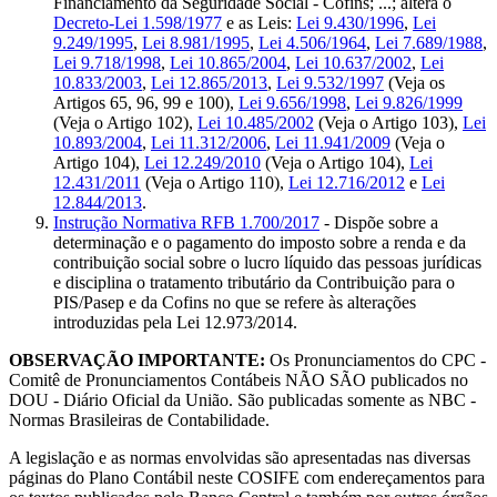
Financiamento da Seguridade Social - Cofins; ...; altera o
Decreto-Lei 1.598/1977
e as Leis:
Lei 9.430/1996
,
Lei
9.249/1995
,
Lei 8.981/1995
,
Lei 4.506/1964
,
Lei 7.689/1988
,
Lei 9.718/1998
,
Lei 10.865/2004
,
Lei 10.637/2002
,
Lei
10.833/2003
,
Lei 12.865/2013
,
Lei 9.532/1997
(Veja os
Artigos 65, 96, 99 e 100),
Lei 9.656/1998
,
Lei 9.826/1999
(Veja o Artigo 102),
Lei 10.485/2002
(Veja o Artigo 103),
Lei
10.893/2004
,
Lei 11.312/2006
,
Lei 11.941/2009
(Veja o
Artigo 104),
Lei 12.249/2010
(Veja o Artigo 104),
Lei
12.431/2011
(Veja o Artigo 110),
Lei 12.716/2012
e
Lei
12.844/2013
.
Instrução Normativa RFB 1.700/2017
- Dispõe sobre a
determinação e o pagamento do imposto sobre a renda e da
contribuição social sobre o lucro líquido das pessoas jurídicas
e disciplina o tratamento tributário da Contribuição para o
PIS/Pasep e da Cofins no que se refere às alterações
introduzidas pela Lei 12.973/2014.
OBSERVAÇÃO IMPORTANTE:
Os Pronunciamentos do CPC -
Comitê de Pronunciamentos Contábeis NÃO SÃO publicados no
DOU - Diário Oficial da União. São publicadas somente as NBC -
Normas Brasileiras de Contabilidade.
A legislação e as normas envolvidas são apresentadas nas diversas
páginas do Plano Contábil neste COSIFE com endereçamentos para