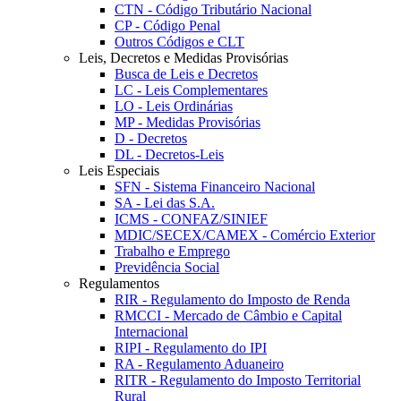
CTN - Código Tributário Nacional
CP - Código Penal
Outros Códigos e CLT
Leis, Decretos e Medidas Provisórias
Busca de Leis e Decretos
LC - Leis Complementares
LO - Leis Ordinárias
MP - Medidas Provisórias
D - Decretos
DL - Decretos-Leis
Leis Especiais
SFN - Sistema Financeiro Nacional
SA - Lei das S.A.
ICMS - CONFAZ/SINIEF
MDIC/SECEX/CAMEX - Comércio Exterior
Trabalho e Emprego
Previdência Social
Regulamentos
RIR - Regulamento do Imposto de Renda
RMCCI - Mercado de Câmbio e Capital
Internacional
RIPI - Regulamento do IPI
RA - Regulamento Aduaneiro
RITR - Regulamento do Imposto Territorial
Rural