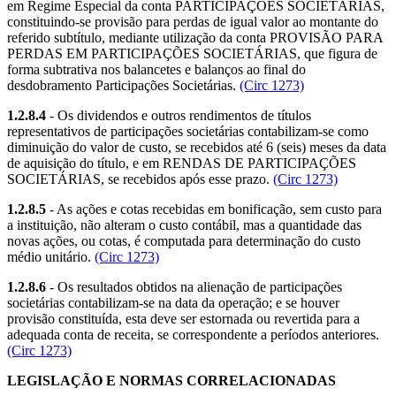
em Regime Especial da conta PARTICIPAÇÕES SOCIETÁRIAS,
constituindo-se provisão para perdas de igual valor ao montante do
referido subtítulo, mediante utilização da conta PROVISÃO PARA
PERDAS EM PARTICIPAÇÕES SOCIETÁRIAS, que figura de
forma subtrativa nos balancetes e balanços ao final do
desdobramento Participações Societárias.
(Circ 1273)
1.2.8.4
- Os dividendos e outros rendimentos de títulos
representativos de participações societárias contabilizam-se como
diminuição do valor de custo, se recebidos até 6 (seis) meses da data
de aquisição do título, e em RENDAS DE PARTICIPAÇÕES
SOCIETÁRIAS, se recebidos após esse prazo.
(Circ 1273)
1.2.8.5
- As ações e cotas recebidas em bonificação, sem custo para
a instituição, não alteram o custo contábil, mas a quantidade das
novas ações, ou cotas, é computada para determinação do custo
médio unitário.
(Circ 1273)
1.2.8.6
- Os resultados obtidos na alienação de participações
societárias contabilizam-se na data da operação; e se houver
provisão constituída, esta deve ser estornada ou revertida para a
adequada conta de receita, se correspondente a períodos anteriores.
(Circ 1273)
LEGISLAÇÃO E NORMAS CORRELACIONADAS