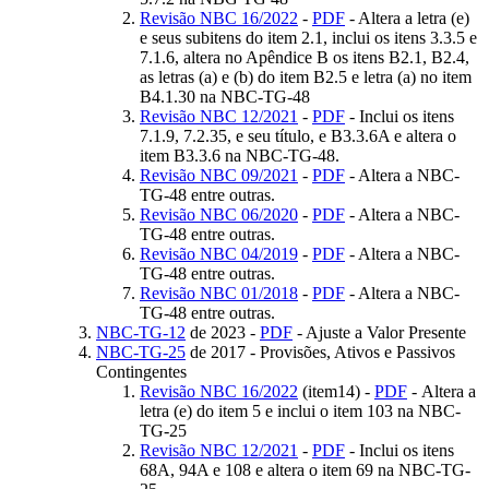
Revisão NBC 16/2022
-
PDF
- Altera a letra (e)
e seus subitens do item 2.1, inclui os itens 3.3.5 e
7.1.6, altera no Apêndice B os itens B2.1, B2.4,
as letras (a) e (b) do item B2.5 e letra (a) no item
B4.1.30 na NBC-TG-48
Revisão NBC 12/2021
-
PDF
- Inclui os itens
7.1.9, 7.2.35, e seu título, e B3.3.6A e altera o
item B3.3.6 na NBC-TG-48.
Revisão NBC 09/2021
-
PDF
- Altera a NBC-
TG-48 entre outras.
Revisão NBC 06/2020
-
PDF
- Altera a NBC-
TG-48 entre outras.
Revisão NBC 04/2019
-
PDF
- Altera a NBC-
TG-48 entre outras.
Revisão NBC 01/2018
-
PDF
- Altera a NBC-
TG-48 entre outras.
NBC-TG-12
de 2023 -
PDF
- Ajuste a Valor Presente
NBC-TG-25
de 2017 - Provisões, Ativos e Passivos
Contingentes
Revisão NBC 16/2022
(item14) -
PDF
- Altera a
letra (e) do item 5 e inclui o item 103 na NBC-
TG-25
Revisão NBC 12/2021
-
PDF
- Inclui os itens
68A, 94A e 108 e altera o item 69 na NBC-TG-