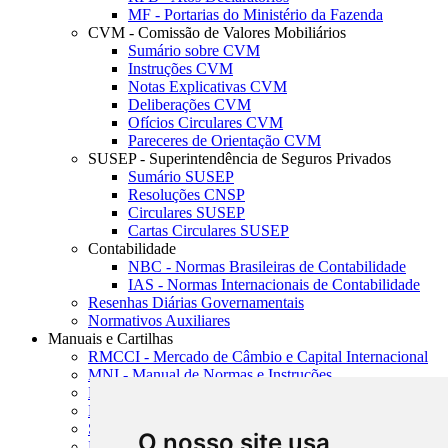
MF - Portarias do Ministério da Fazenda
CVM - Comissão de Valores Mobiliários
Sumário sobre CVM
Instruções CVM
Notas Explicativas CVM
Deliberações CVM
Ofícios Circulares CVM
Pareceres de Orientação CVM
SUSEP - Superintendência de Seguros Privados
Sumário SUSEP
Resoluções CNSP
Circulares SUSEP
Cartas Circulares SUSEP
Contabilidade
NBC - Normas Brasileiras de Contabilidade
IAS - Normas Internacionais de Contabilidade
Resenhas Diárias Governamentais
Normativos Auxiliares
Manuais e Cartilhas
RMCCI - Mercado de Câmbio e Capital Internacional
MNI - Manual de Normas e Instruções
MTVM - Manual de Títulos e Valores Mobiliários
MCR - Manual de Crédito Rural
SISORF - Manual de Organização do SFN
O nosso site usa
MASUP - Manual de Supervisão Bancária