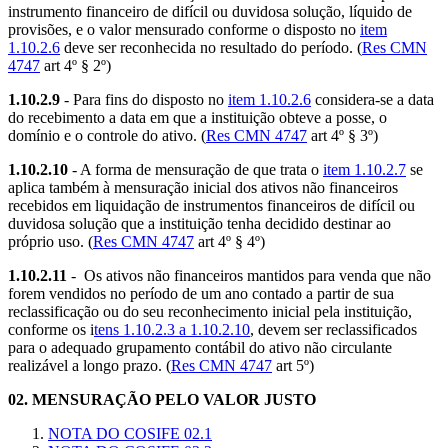
instrumento financeiro de difícil ou duvidosa solução, líquido de
provisões, e o valor mensurado conforme o disposto no
item
1.10.2.6
deve ser reconhecida no resultado do período. (
Res CMN
4747
art 4º § 2º)
1.10.2.9
- Para fins do disposto no
item 1.10.2.6
considera-se a data
do recebimento a data em que a instituição obteve a posse, o
domínio e o controle do ativo. (
Res CMN 4747
art 4º § 3º)
1.10.2.10
- A forma de mensuração de que trata o
item 1.10.2.7
se
aplica também à mensuração inicial dos ativos não financeiros
recebidos em liquidação de instrumentos financeiros de difícil ou
duvidosa solução que a instituição tenha decidido destinar ao
próprio uso. (
Res CMN 4747
art 4º § 4º)
1.10.2.11
- Os ativos não financeiros mantidos para venda que não
forem vendidos no período de um ano contado a partir de sua
reclassificação ou do seu reconhecimento inicial pela instituição,
conforme os i
tens 1.10.2.3 a 1.10.2.10
, devem ser reclassificados
para o adequado grupamento contábil do ativo não circulante
realizável a longo prazo. (
Res CMN 4747
art 5º)
02.
MENSURAÇÃO PELO VALOR JUSTO
NOTA DO COSIFE 02.1