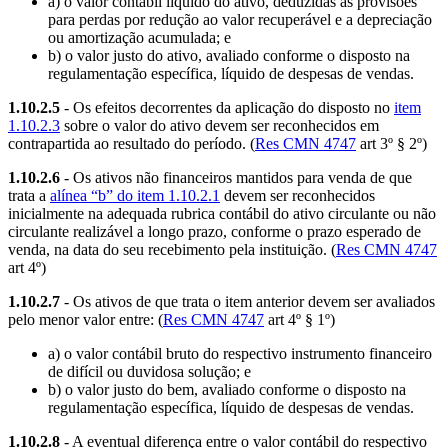
a) o valor contábil líquido do ativo, deduzidas as provisões
para perdas por redução ao valor recuperável e a depreciação
ou amortização acumulada; e
b) o valor justo do ativo, avaliado conforme o disposto na
regulamentação específica, líquido de despesas de vendas.
1.10.2.5
- Os efeitos decorrentes da aplicação do disposto no
item
1.10.2.3
sobre o valor do ativo devem ser reconhecidos em
contrapartida ao resultado do período. (
Res CMN 4747
art 3º § 2º)
1.10.2.6
- Os ativos não financeiros mantidos para venda de que
trata a
alínea “b” do item 1.10.2.1
devem ser reconhecidos
inicialmente na adequada rubrica contábil do ativo circulante ou não
circulante realizável a longo prazo, conforme o prazo esperado de
venda, na data do seu recebimento pela instituição. (
Res CMN 4747
art 4º)
1.10.2.7
- Os ativos de que trata o item anterior devem ser avaliados
pelo menor valor entre: (
Res CMN 4747
art 4º § 1º)
a) o valor contábil bruto do respectivo instrumento financeiro
de difícil ou duvidosa solução; e
b) o valor justo do bem, avaliado conforme o disposto na
regulamentação específica, líquido de despesas de vendas.
1.10.2.8
- A eventual diferença entre o valor contábil do respectivo