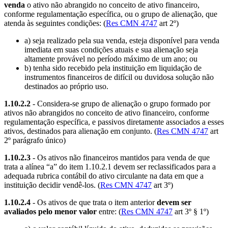
venda
o ativo não abrangido no conceito de ativo financeiro,
conforme regulamentação específica, ou o grupo de alienação, que
atenda às seguintes condições: (
Res CMN 4747
art 2º)
a) seja realizado pela sua venda, esteja disponível para venda
imediata em suas condições atuais e sua alienação seja
altamente provável no período máximo de um ano; ou
b) tenha sido recebido pela instituição em liquidação de
instrumentos financeiros de difícil ou duvidosa solução não
destinados ao próprio uso.
1.10.2.2
- Considera-se grupo de alienação o grupo formado por
ativos não abrangidos no conceito de ativo financeiro, conforme
regulamentação específica, e passivos diretamente associados a esses
ativos, destinados para alienação em conjunto. (
Res CMN 4747
art
2º parágrafo único)
1.10.2.3
- Os ativos não financeiros mantidos para venda de que
trata a alínea “a” do item 1.10.2.1 devem ser reclassificados para a
adequada rubrica contábil do ativo circulante na data em que a
instituição decidir vendê-los. (
Res CMN 4747
art 3º)
1.10.2.4
- Os ativos de que trata o item anterior
devem ser
avaliados pelo menor valor
entre: (
Res CMN 4747
art 3º § 1º)