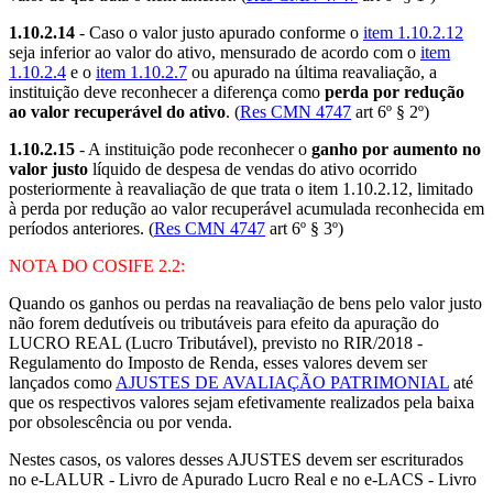
1.10.2.14
- Caso o valor justo apurado conforme o
item 1.10.2.12
seja inferior ao valor do ativo, mensurado de acordo com o
item
1.10.2.4
e o
item 1.10.2.7
ou apurado na última reavaliação, a
instituição deve reconhecer a diferença como
perda por redução
ao valor recuperável do ativo
. (
Res CMN 4747
art 6º § 2º)
1.10.2.15
- A instituição pode reconhecer o
ganho por aumento no
valor justo
líquido de despesa de vendas do ativo ocorrido
posteriormente à reavaliação de que trata o item 1.10.2.12, limitado
à perda por redução ao valor recuperável acumulada reconhecida em
períodos anteriores. (
Res CMN 4747
art 6º § 3º)
NOTA DO COSIFE 2.2
:
Quando os ganhos ou perdas na reavaliação de bens pelo valor justo
não forem dedutíveis ou tributáveis para efeito da apuração do
LUCRO REAL (Lucro Tributável), previsto no RIR/2018 -
Regulamento do Imposto de Renda, esses valores devem ser
lançados como
AJUSTES DE AVALIAÇÃO PATRIMONIAL
até
que os respectivos valores sejam efetivamente realizados pela baixa
por obsolescência ou por venda.
Nestes casos, os valores desses AJUSTES devem ser escriturados
no e-LALUR - Livro de Apurado Lucro Real e no e-LACS - Livro