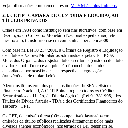
Veja informações complementares no
MTVM -Títulos Públicos
2.3.
CETIP - CÂMARA DE CUSTÓDIA E LIQUIDAÇÃO
-
TÍTULOS PRIVADOS
Criada em 1984 como instituição sem fins lucrativos, com base em
Resolução do Conselho Monetário Nacional expedida naquele
mesmo ano, transformou-se em companhia aberta em 2009.
Com base na Lei 10.214/2001, a Câmara de Registro e Liquidação
de Títulos e Valores Mobiliários administrada pela CETIP S/A -
Mercados Organizados registra títulos escriturais (custódia de títulos
e valores mobiliários) e a liquidação financeira dos títulos
custodiados por ocasião de suas respectivas negociações
(transferência de titularidade).
Além dos títulos emitidos pelas instituições do SFN - Sistema
Financeiro Nacional, A CETIP ainda registra todos os Créditos
Securitizados da União, da Dívida Agrícola (Lei 9.138/1995), dos
Títulos da Dívida Agrária - TDA e dos Certificados Financeiros do
Tesouro - CFT.
Os CFT, de emissão direta (não competitiva), lastreados em
emissões de títulos públicos realizadas diretamente pelos mais
diversos agentes econômicos, nos termos da Lei, destinam-se,