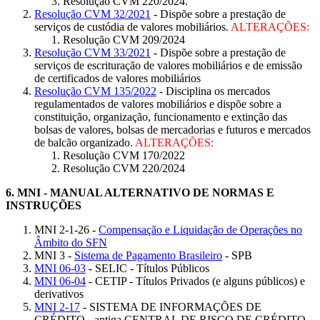
Resolução CVM 220/2024.
Resolução CVM 32/2021
- Dispõe sobre a prestação de
serviços de custódia de valores mobiliários.
ALTERAÇÕES:
Resolução CVM 209/2024
Resolução CVM 33/2021
- Dispõe sobre a prestação de
serviços de escrituração de valores mobiliários e de emissão
de certificados de valores mobiliários
Resolução CVM 135/2022
- Disciplina os mercados
regulamentados de valores mobiliários e dispõe sobre a
constituição, organização, funcionamento e extinção das
bolsas de valores, bolsas de mercadorias e futuros e mercados
de balcão organizado.
ALTERAÇÕES:
Resolução CVM 170/2022
Resolução CVM 220/2024
6.
MNI - MANUAL ALTERNATIVO DE NORMAS E
INSTRUÇÕES
MNI 2-1-26 -
Compensação e Liquidação de Operações no
Âmbito do SFN
MNI 3 -
Sistema de Pagamento Brasileiro
- SPB
MNI 06-03
- SELIC - Títulos Públicos
MNI 06-04
- CETIP - Títulos Privados (e alguns públicos) e
derivativos
MNI 2-17
- SISTEMA DE INFORMAÇÕES DE
CRÉDITO - antiga CENTRAL DE RISCO DE CRÉDITO