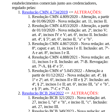
estabelecimentos comerciais junto aos credenciadores,
regulado pelas:
Resolução CMN 4.734/2019
<=
ALTERAÇÕES:
Resolução CMN 4.809/2020 - Alteração, a partir
de 01/06/2020 - Nova redação: art. 11, inciso II.
Resolução CMN 4.853/2020 - Alteração, a partir
de 01/10/2020 - Nova redação: art. 2º, inciso V;
art. 4º, incisos IV e V; art. 6º, inciso II. Inclusão:
art. 4º, § 5º; art. 6º, inciso II, "a" e "b".
Resolução CMN 4.867/2020 - Nova redação: art.
8º, caput; e art. 11, incisos I e II. Inclusão: art. 7º-
A e art. 8º, incisos I e II.
Resolução CMN 4.888/2021 - Nova redação: art.
11, incisos I e II. Inclusão: art. 7º-B. Revogação:
art. 7º-A, §§ 4º e 5º.
Resolução CMN nº 5.045/2022 - Alteração a
partir de 01/12/2022 - Nova redação: art. 4º, §§
1º e 2º; art. 6º, incisos II e III e § 2º. Inclusão: art.
4º, § 2º, incisos I e II; art. 6º, inciso III, "a" e "b",
e § 3º; arts. 7º-C e 7º-D.
Resolução BCB 264/2022
<=
ALTERAÇÕES:
Resolução BCB 321/2023 - Nova redação: art.
27, inciso I, "d" e "h", e inciso II, "c". Inclusão:
art. 27, inciso III.
Resolução BCB 349/2023 - Nova redação: art.