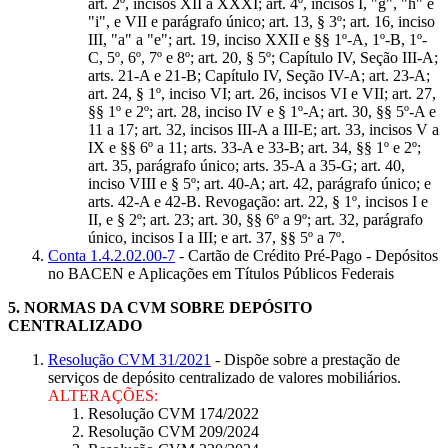
art. 2º, incisos XII a XXXI; art. 4º, incisos I, "g", "h" e
"i", e VII e parágrafo único; art. 13, § 3º; art. 16, inciso
III, "a" a "e"; art. 19, inciso XXII e §§ 1º-A, 1º-B, 1º-
C, 5º, 6º, 7º e 8º; art. 20, § 5º; Capítulo IV, Seção III-A;
arts. 21-A e 21-B; Capítulo IV, Seção IV-A; art. 23-A;
art. 24, § 1º, inciso VI; art. 26, incisos VI e VII; art. 27,
§§ 1º e 2º; art. 28, inciso IV e § 1º-A; art. 30, §§ 5º-A e
11 a 17; art. 32, incisos III-A a III-E; art. 33, incisos V a
IX e §§ 6º a 11; arts. 33-A e 33-B; art. 34, §§ 1º e 2º;
art. 35, parágrafo único; arts. 35-A a 35-G; art. 40,
inciso VIII e § 5º; art. 40-A; art. 42, parágrafo único; e
arts. 42-A e 42-B. Revogação: art. 22, § 1º, incisos I e
II, e § 2º; art. 23; art. 30, §§ 6º a 9º; art. 32, parágrafo
único, incisos I a III; e art. 37, §§ 5º a 7º.
Conta 1.4.2.02.00-7
- Cartão de Crédito Pré-Pago - Depósitos
no BACEN e Aplicações em Títulos Públicos Federais
5.
NORMAS DA CVM SOBRE DEPÓSITO
CENTRALIZADO
Resolução CVM 31/2021
- Dispõe sobre a prestação de
serviços de depósito centralizado de valores mobiliários.
ALTERAÇÕES:
Resolução CVM 174/2022
Resolução CVM 209/2024