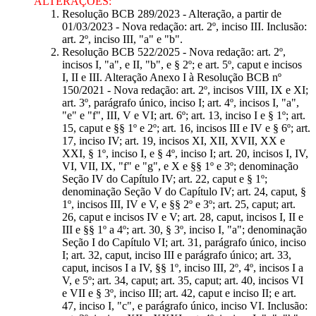
ALTERAÇÕES:
Resolução BCB 289/2023 - Alteração, a partir de
01/03/2023 - Nova redação: art. 2º, inciso III. Inclusão:
art. 2º, inciso III, "a" e "b".
Resolução BCB 522/2025 - Nova redação: art. 2º,
incisos I, "a", e II, "b", e § 2º; e art. 5º, caput e incisos
I, II e III. Alteração Anexo I à Resolução BCB nº
150/2021 - Nova redação: art. 2º, incisos VIII, IX e XI;
art. 3º, parágrafo único, inciso I; art. 4º, incisos I, "a",
"e" e "f", III, V e VI; art. 6º; art. 13, inciso I e § 1º; art.
15, caput e §§ 1º e 2º; art. 16, incisos III e IV e § 6º; art.
17, inciso IV; art. 19, incisos XI, XII, XVII, XX e
XXI, § 1º, inciso I, e § 4º, inciso I; art. 20, incisos I, IV,
VI, VII, IX, "f" e "g", e X e §§ 1º e 3º; denominação
Seção IV do Capítulo IV; art. 22, caput e § 1º;
denominação Seção V do Capítulo IV; art. 24, caput, §
1º, incisos III, IV e V, e §§ 2º e 3º; art. 25, caput; art.
26, caput e incisos IV e V; art. 28, caput, incisos I, II e
III e §§ 1º a 4º; art. 30, § 3º, inciso I, "a"; denominação
Seção I do Capítulo VI; art. 31, parágrafo único, inciso
I; art. 32, caput, inciso III e parágrafo único; art. 33,
caput, incisos I a IV, §§ 1º, inciso III, 2º, 4º, incisos I a
V, e 5º; art. 34, caput; art. 35, caput; art. 40, incisos VI
e VII e § 3º, inciso III; art. 42, caput e inciso II; e art.
47, inciso I, "c", e parágrafo único, inciso VI. Inclusão: