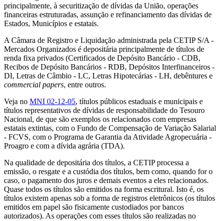
principalmente, à securitização de dívidas da União, operações
financeiras estruturadas, assunção e refinanciamento das dívidas de
Estados, Municípios e estatais.
A Câmara de Registro e Liquidação administrada pela CETIP S/A -
Mercados Organizados é depositária principalmente de títulos de
renda fixa privados (Certificados de Depósito Bancário - CDB,
Recibos de Depósito Bancários - RDB, Depósitos Interfinanceiros -
DI, Letras de Câmbio - LC, Letras Hipotecárias - LH, debêntures e
commercial papers
, entre outros.
Veja no
MNI 02-12-05
, títulos públicos estaduais e municipais e
títulos representativos de dívidas de responsabilidade do Tesouro
Nacional, de que são exemplos os relacionados com empresas
estatais extintas, com o Fundo de Compensação de Variação Salarial
- FCVS, com o Programa de Garantia da Atividade Agropecuária -
Proagro e com a dívida agrária (TDA).
Na qualidade de depositária dos títulos, a CETIP processa a
emissão, o resgate e a custódia dos títulos, bem como, quando for o
caso, o pagamento dos juros e demais eventos a eles relacionados.
Quase todos os títulos são emitidos na forma escritural. Isto é, os
títulos existem apenas sob a forma de registros eletrônicos (os títulos
emitidos em papel são fisicamente custodiados por bancos
autorizados). As operações com esses títulos são realizadas no