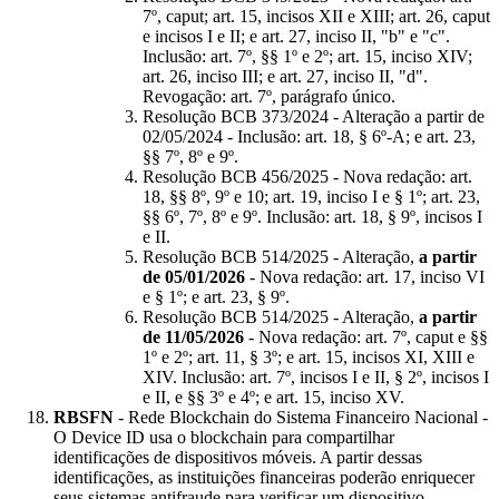
7º, caput; art. 15, incisos XII e XIII; art. 26, caput
e incisos I e II; e art. 27, inciso II, "b" e "c".
Inclusão: art. 7º, §§ 1º e 2º; art. 15, inciso XIV;
art. 26, inciso III; e art. 27, inciso II, "d".
Revogação: art. 7º, parágrafo único.
Resolução BCB 373/2024 - Alteração a partir de
02/05/2024 - Inclusão: art. 18, § 6º-A; e art. 23,
§§ 7º, 8º e 9º.
Resolução BCB 456/2025 - Nova redação: art.
18, §§ 8º, 9º e 10; art. 19, inciso I e § 1º; art. 23,
§§ 6º, 7º, 8º e 9º. Inclusão: art. 18, § 9º, incisos I
e II.
Resolução BCB 514/2025 - Alteração,
a partir
de 05/01/2026
- Nova redação: art. 17, inciso VI
e § 1º; e art. 23, § 9º.
Resolução BCB 514/2025 - Alteração,
a partir
de 11/05/2026
- Nova redação: art. 7º, caput e §§
1º e 2º; art. 11, § 3º; e art. 15, incisos XI, XIII e
XIV. Inclusão: art. 7º, incisos I e II, § 2º, incisos I
e II, e §§ 3º e 4º; e art. 15, inciso XV.
RBSFN
- Rede Blockchain do Sistema Financeiro Nacional -
O Device ID usa o blockchain para compartilhar
identificações de dispositivos móveis. A partir dessas
identificações, as instituições financeiras poderão enriquecer
seus sistemas antifraude para verificar um dispositivo