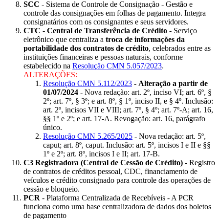
SCC
- Sistema de Controle de Consignação - Gestão e
controle das consignações em folhas de pagamento. Integra
consignatários com os consignantes e seus servidores.
CTC
-
Central de Transferência de Crédito
- Serviço
eletrônico que centraliza a
troca de informações da
portabilidade dos contratos de crédito
, celebrados entre as
instituições financeiras e pessoas naturais, conforme
estabelecido na
Resolução CMN 5.057/2023
.
ALTERAÇÕES:
Resolução CMN 5.112/2023
-
Alteração a partir de
01/07/2024
- Nova redação: art. 2º, inciso VI; art. 6º, §
2º; art. 7º, § 3º; e art. 8º, § 1º, inciso II, e § 4º. Inclusão:
art. 2º, incisos VII e VIII; art. 7º, § 4º; art. 7º-A; art. 16,
§§ 1º e 2º; e art. 17-A. Revogação: art. 16, parágrafo
único.
Resolução CMN 5.265/2025
- Nova redação: art. 5º,
caput; art. 8º, caput. Inclusão: art. 5º, incisos I e II e §§
1º e 2º; art. 8º, incisos I e II; art. 17-B.
C3 Registradora (Central de Cessão de Crédito)
- Registro
de contratos de créditos pessoal, CDC, financiamento de
veículos e crédito consignado para controle das operações de
cessão e bloqueio.
PCR
- Plataforma Centralizada de Recebíveis - A PCR
funciona como uma base centralizadora de dados dos boletos
de pagamento