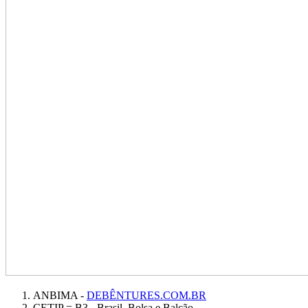
ANBIMA -
DEBÊNTURES.COM.BR
CETIP = B3 - Brasil, Bolsa e Balcão