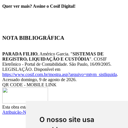
Quer ver mais? Assine o Cosif Digital!
NOTA BIBLIOGRÁFICA
PARADA FILHO
, Américo Garcia. "
SISTEMAS DE
REGISTRO, LIQUIDAÇÃO E CUSTÓDIA
". COSIF
Eletrônico - Portal de Contabilidade. São Paulo, 16/09/2005.
LEGISLAÇÃO. Disponível em
https://www.cosif.com.br/mostra.asp?arquivo=mtvm_sistliquida
.
Acessado domingo, 9 de agosto de 2026.
QR CODE - MOBILE LINK
Esta obra está licenciada pelas regras da
Creative Commons
Atribuição-NãoComercial-CompartilhaIgual 4.0 Internacional.
O nosso site usa