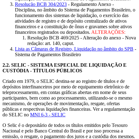
Resolução BCB 304/2023
- Regulamento Anexo -
Disciplina, no âmbito do Sistema de Pagamentos Brasileiro, o
funcionamento dos sistemas de liquidação, o exercício das
atividades de registro e de depósito centralizado de ativos
financeiros e a constituição de ônus e gravames sobre ativos
financeiros registrados ou depositados.
ALTERAÇÕES:
Resolução BCB 469/2025 - Alteração do anexo - Nova
redação: art. 140, caput.
Lista as Câmaras de Registro, Liquidação no âmbito do SPB
-
Sistema de Pagamentos Brasileiro
2.2.
SELIC - SISTEMA ESPECIAL DE LIQUIDAÇÃO E
CUSTÓDIA
- TÍTULOS PÚBLICOS
Criado em 1979, o SELIC destina-se ao registro de títulos e de
depósitos interfinanceiros por meio de equipamento eletrônico de
teleprocessamento, em contas gráficas abertas em nome de seus
participantes, bem como ao processamento, utilizando-se o mesmo
mecanismo, de operações de movimentação, resgate, ofertas
públicas e respectivas liquidações financeiras. Ver a regulamentação
do SELIC no
MNI 6-3 - SELIC
O Selic é o depositário de todos os títulos emitidos pelo Tesouro
Nacional e pelo Banco Central do Brasil e por isso processa a
emissão, o resgate, o pagamento dos juros e a custódia dos mesmos.