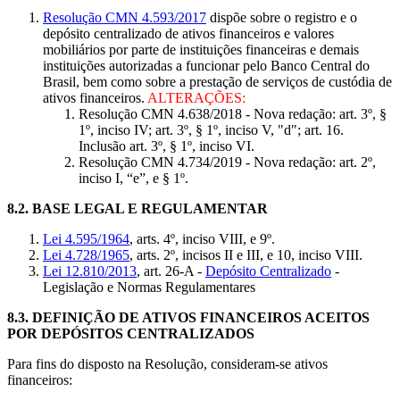
Resolução CMN 4.593/2017
dispõe sobre o registro e o
depósito centralizado de ativos financeiros e valores
mobiliários por parte de instituições financeiras e demais
instituições autorizadas a funcionar pelo Banco Central do
Brasil, bem como sobre a prestação de serviços de custódia de
ativos financeiros.
ALTERAÇÕES:
Resolução CMN 4.638/2018 - Nova redação: art. 3º, §
1º, inciso IV; art. 3º, § 1º, inciso V, "d"; art. 16.
Inclusão art. 3º, § 1º, inciso VI.
Resolução CMN 4.734/2019 - Nova redação: art. 2º,
inciso I, “e”, e § 1º.
8.2.
BASE LEGAL E REGULAMENTAR
Lei 4.595/1964
, arts. 4º, inciso VIII, e 9º.
Lei 4.728/1965
, arts. 2º, incisos II e III, e 10, inciso VIII.
Lei 12.810/2013
, art. 26-A -
Depósito Centralizado
-
Legislação e Normas Regulamentares
8.3.
DEFINIÇÃO DE ATIVOS FINANCEIROS ACEITOS
POR DEPÓSITOS CENTRALIZADOS
Para fins do disposto na Resolução, consideram-se ativos
financeiros: