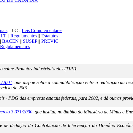
OS DE CADA DIA
nais
|| LC -
Leis Complementares
CLT
||
Regulamentos
||
Estatutos
|
BACEN
||
SUSEP
||
PREVIC
Regulamentares
 sobre Produtos Industrializados (TIPI).
6/2001
, que dispõe sobre a compatibilização entre a realização da r
ercício de 2001.
 - PDG das empresas estatais federais, para 2002, e dá outras provi
creto 3.371/2000
, que institui, no âmbito do Ministério de Minas e En
mite de dedução da Contribuição de Intervenção do Domínio Econômi