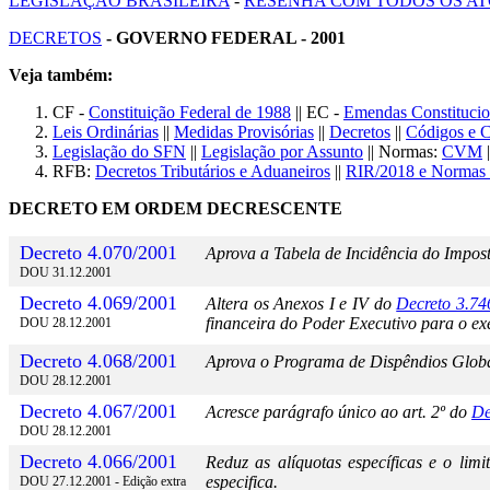
LEGISLAÇÃO BRASILEIRA
-
RESENHA COM TODOS OS AT
DECRETOS
- GOVERNO FEDERAL - 2001
Veja também:
CF -
Constituição Federal de 1988
|| EC -
Emendas Constitucio
Leis Ordinárias
||
Medidas Provisórias
||
Decretos
||
Códigos e 
Legislação do SFN
||
Legislação por Assunto
|| Normas:
CVM
|
RFB:
Decretos Tributários e Aduaneiros
||
RIR/2018 e Normas 
DECRETO EM ORDEM DECRESCENTE
Decreto 4.070/2001
Aprova a Tabela de Incidência do Imposto
DOU 31.12.2001
Decreto 4.069/2001
Altera os Anexos I e IV do
Decreto 3.74
financeira do Poder Executivo para o ex
DOU 28.12.2001
Decreto 4.068/2001
Aprova o Programa de Dispêndios Globais
DOU 28.12.2001
Decreto 4.067/2001
Acresce parágrafo único ao art. 2º do
De
DOU 28.12.2001
Decreto 4.066/2001
Reduz as alíquotas específicas e o li
especifica.
DOU 27.12.2001 - Edição extra