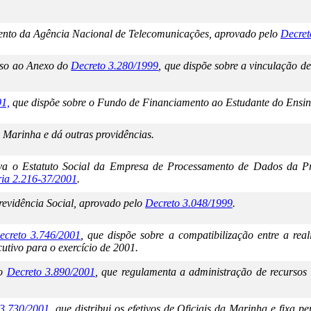
ento da Agência Nacional de Telecomunicações, aprovado pelo
Decret
ciso ao Anexo do
Decreto 3.280/1999
, que dispõe sobre a vinculação de
01,
que dispõe sobre o Fundo de Financiamento ao Estudante do Ensino
 Marinha e dá outras providências.
ova o Estatuto Social da Empresa de Processamento de Dados da 
ria 2.216-37/2001
.
revidência Social, aprovado pelo
Decreto 3.048/1999
.
ecreto 3.746/2001
, que dispõe sobre a compatibilização entre a re
utivo para o exercício de 2001.
do
Decreto 3.890/2001
, que regulamenta a administração de recursos a
 3.730/2001
, que distribui os efetivos de Oficiais da Marinha e fixa