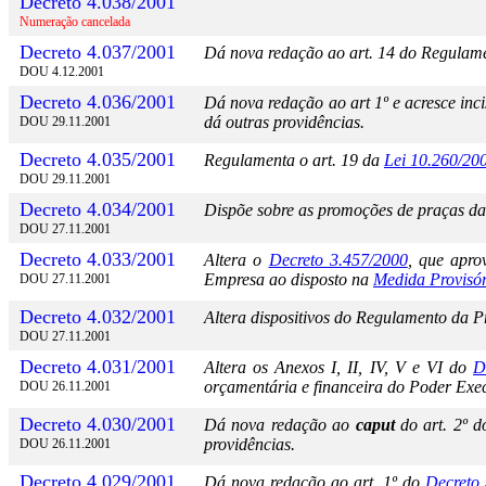
Decreto 4.038/2001
Numeração cancelada
Decreto 4.037/2001
Dá nova redação ao art. 14 do Regulam
DOU 4.12.2001
Decreto 4.036/2001
Dá nova redação ao art 1º e acresce in
dá outras providências.
DOU 29.11.2001
Decreto 4.035/2001
Regulamenta o art. 19 da
Lei 10.260/20
DOU 29.11.2001
Decreto 4.034/2001
Dispõe sobre as promoções de praças da
DOU 27.11.2001
Decreto 4.033/2001
Altera o
Decreto 3.457/2000
, que apr
Empresa ao disposto na
Medida Provisó
DOU 27.11.2001
Decreto 4.032/2001
Altera dispositivos do Regulamento da P
DOU 27.11.2001
Decreto 4.031/2001
Altera os Anexos I, II, IV, V e VI do
D
orçamentária e financeira do Poder Exec
DOU 26.11.2001
Decreto 4.030/2001
Dá nova redação ao
caput
do art. 2º 
providências.
DOU 26.11.2001
Decreto 4.029/2001
Dá nova redação ao art. 1º do
Decreto