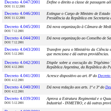
Decreto 4.047/2001
Define o direito a classe de passagem aé
DOU 11.12.2001
Decreto 4.046/2001
Extingue o Cargo de Ministro de Estad
Presidência da República em Secretari
DOU 11.12.2001
Decreto 4.045/2001
Dá nova organização à Câmara de Medi
DOU 7.12.2001
Decreto 4.044/2001
Dá nova organização ao Conselho de S
DOU 7.12.2001
Decreto 4.043/2001
Transfere para o Ministério da Ciência 
que menciona e dá outras providências.
DOU 5.12.2001
Decreto 4.042/2001
Dispõe sobre a execução do Trigésimo 
República Argentina, da República do P
DOU 4.12.2001
Decreto 4.041/2001
Acresce dispositivo ao art. 8
º
do
Decreto
DOU 4.12.2001
Decreto 4.040/2001
Dá nova redação aos arts. 1º e 3º do
Dec
DOU 4.12.2001
Decreto 4.039/2001
Aprova a Estrutura Regimental e o Qua
Industrial - INMETRO, e dá outras provi
DOU 5.12.2001