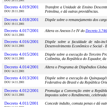
DOU 20.11.2001
Decreto 4.019/2001
Transfere a Unidade de Ensino Descent
Petrolina, e dá outras providências.
DOU 20.11.2001
Decreto 4.018/2001
Dispõe sobre o remanejamento dos cargo
DOU 19.11.2001
Decreto 4.017/2001
Altera os Anexos I e IV do
Decreto 3.74
DOU 14.11.2001
Decreto 4.016/2001
Dispõe sobre a faculdade de não-incl
Desenvolvimento Econômico e Social -
DOU 14.11.2001
Decreto 4.015/2001
Dispõe sobre a execução do Terceiro Pr
Colômbia, da República do Equador, da
DOU 14.11.2001
Decreto 4.014/2001
Altera o Programa de Dispêndios Globai
DOU 14.11.2001
Decreto 4.013/2001
Dispõe sobre a execução do Quinquagés
Federativa do Brasil e da República Ori
DOU 14.11.2001
Decreto 4.012/2001
Promulga a Convenção entre a Repúblic
Impostos sobre o Rendimento, celebrada
DOU 14.11.2001
Decreto 4.011/2001
Concede indulto, comuta penas e dá outr