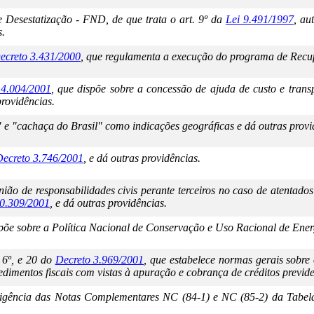
 Desestatização - FND, de que trata o art. 9º da
Lei 9.491/1997
, au
s.
ecreto 3.431/2000
, que regulamenta a execução do programa de Recu
 4.004/2001
, que dispõe sobre a concessão de ajuda de custo e transp
providências.
" e "cachaça do Brasil" como indicações geográficas e dá outras provi
ecreto 3.746/2001
, e dá outras providências.
ão de responsabilidades civis perante terceiros no caso de atentados
10.309/2001
, e dá outras providências.
spõe sobre a Política Nacional de Conservação e Uso Racional de Energ
, 6º, e 20 do
Decreto 3.969/2001
, que estabelece normas gerais sobre
edimentos fiscais com vistas à apuração e cobrança de créditos previde
igência das Notas Complementares NC (84-1) e NC (85-2) da Tabela 