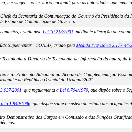
rea, em viagens no território nacional, para as autoridades que menci
o Chefe da Secretaria de Comunicação de Governo da Presidência da 
a de Estado de Comunicação de Governo.
camentos, criada pela
Lei 10.213/2001,
mediante alteração da composi
aúde Suplementar - CONSU, criado pela
Medida Provisória 2.177-44/
e Tecnologia a Diretoria de Tecnologia da Informação da autarquia I
Terceiro Protocolo Adicional ao Acordo de Complementação Econômi
araguai e da República Oriental do Uruguai/2001.
 3.937/2001
, que regulamenta a
Lei 6.704/1979
, que dispõe sobre o S
reto 1.840/1996
, que dispõe sobre o custeio da estada dos ocupantes 
dro Demonstrativo dos Cargos em Comissão e das Funções Gratificada
dências.