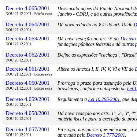
Decreto 4.065/2001
Desvincula ações do Fundo Nacional de
Janeiro - CDRJ, e dá outras providência
DOU 27.12.2001 - Edição extra
Decreto 4.064/2001
Dá nova redação ao § 4º do art. 10 do
D
DOU 27.12.2001
Decreto 4.063/2001
Dá nova redação ao art. 9º do
Decreto
fundações públicas federais e dá outras 
DOU 27.12.2001
Decreto 4.062/2001
Define as expressões "cachaça", "Brasil
DOU 26.12.2001
Decreto 4.061/2001
Altera os Anexos I, II, IV, V, VI e VII do
D
DOU 21.12.2001 - Edição extra
Decreto 4.060/2001
Prorroga o prazo para assunção pela Uni
brasileiras, conforme o disposto na
Lei 
DOU 21.12.2001 - Edição extra
Decreto 4.059/2001
Regulamenta a
Lei 10.295/2001
, que di
DOU 20.12.2001
Decreto 4.058/2001
Dá nova redação aos arts. 1º, 2º, 3º, 4º
matéria fiscal e para a execução de proc
DOU 19.12.2001
Decreto 4.057/2001
Prorroga, nas partes que menciona, a v
aprovada pelo
Decreto 3.777/2001
.
DOU 19.12.2001