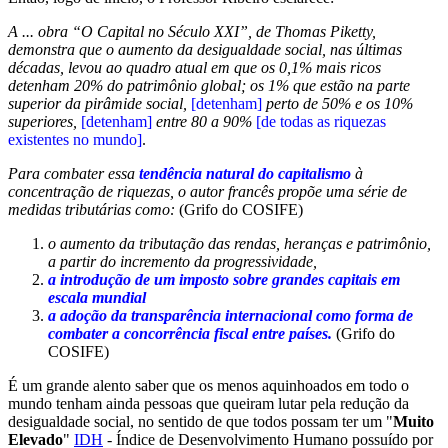
A ... obra “O Capital no Século XXI”, de Thomas Piketty,
demonstra que o aumento da desigualdade social, nas últimas
décadas, levou ao quadro atual em que os 0,1% mais ricos
detenham 20% do patrimônio global; os 1% que estão na parte
superior da pirâmide social,
[detenham]
perto de 50% e os 10%
superiores,
[detenham]
entre 80 a 90%
[de todas as riquezas
existentes no mundo]
.
Para combater essa
tendência natural do capitalismo
à
concentração de riquezas, o autor francês propõe uma série de
medidas tributárias como:
(Grifo do COSIFE)
o aumento da tributação das rendas, heranças e patrimônio,
a partir do incremento da progressividade,
a introdução de um imposto sobre grandes capitais em
escala mundial
a adoção da transparência internacional como forma de
combater a concorrência fiscal entre países.
(Grifo do
COSIFE)
É um grande alento saber que os menos aquinhoados em todo o
mundo tenham ainda pessoas que queiram lutar pela redução da
desigualdade social, no sentido de que todos possam ter um "
Muito
Elevado
"
IDH
- Índice de Desenvolvimento Humano possuído por