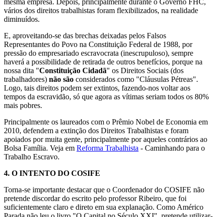
mesma empresa. Depois, principalmente durante o Governo FHC,
vários dos direitos trabalhistas foram flexibilizados, na realidade
diminuídos.
E, aproveitando-se das brechas deixadas pelos Falsos
Representantes do Povo na Constituição Federal de 1988, por
pressão do empresariado escravocrata (inescrupuloso), sempre
haverá a possibilidade de retirada de outros benefícios, porque na
nossa dita "
Constituição Cidadã
" os Direitos Sociais (dos
trabalhadores)
não são
considerados como "Cláusulas Pétreas".
Logo, tais direitos podem ser extintos, fazendo-nos voltar aos
tempos da escravidão, só que agora as vítimas seriam todos os 80%
mais pobres.
Principalmente os laureados com o Prêmio Nobel de Economia em
2010, defendem a extinção dos Direitos Trabalhistas e foram
apoiados por muita gente, principalmente por aqueles contrários ao
Bolsa Família. Veja em
Reforma Trabalhista
- Caminhando para o
Trabalho Escravo.
4.
O INTENTO DO COSIFE
Torna-se importante destacar que o Coordenador do COSIFE não
pretende discordar do escrito pelo professor Ribeiro, que foi
suficientemente claro e direto em sua explanação. Como Américo
Parada não leu o livro "O Capital no Século XXI", pretende utilizar-