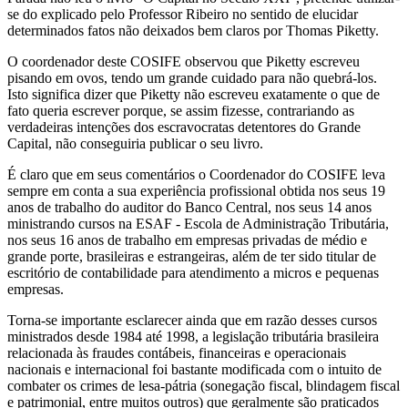
se do explicado pelo Professor Ribeiro no sentido de elucidar
determinados fatos não deixados bem claros por Thomas Piketty.
O coordenador deste COSIFE observou que Piketty escreveu
pisando em ovos, tendo um grande cuidado para não quebrá-los.
Isto significa dizer que Piketty não escreveu exatamente o que de
fato queria escrever porque, se assim fizesse, contrariando as
verdadeiras intenções dos escravocratas detentores do Grande
Capital, não conseguiria publicar o seu livro.
É claro que em seus comentários o Coordenador do COSIFE leva
sempre em conta a sua experiência profissional obtida nos seus 19
anos de trabalho do auditor do Banco Central, nos seus 14 anos
ministrando cursos na ESAF - Escola de Administração Tributária,
nos seus 16 anos de trabalho em empresas privadas de médio e
grande porte, brasileiras e estrangeiras, além de ter sido titular de
escritório de contabilidade para atendimento a micros e pequenas
empresas.
Torna-se importante esclarecer ainda que em razão desses cursos
ministrados desde 1984 até 1998, a legislação tributária brasileira
relacionada às fraudes contábeis, financeiras e operacionais
nacionais e internacional foi bastante modificada com o intuito de
combater os crimes de lesa-pátria (sonegação fiscal, blindagem fiscal
e patrimonial, entre muitos outros) que geralmente são praticados