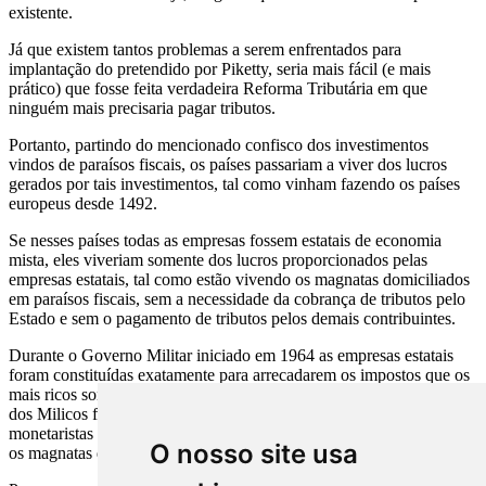
existente.
Já que existem tantos problemas a serem enfrentados para
implantação do pretendido por Piketty, seria mais fácil (e mais
prático) que fosse feita verdadeira Reforma Tributária em que
ninguém mais precisaria pagar tributos.
Portanto, partindo do mencionado confisco dos investimentos
vindos de paraísos fiscais, os países passariam a viver dos lucros
gerados por tais investimentos, tal como vinham fazendo os países
europeus desde 1492.
Se nesses países todas as empresas fossem estatais de economia
mista, eles viveriam somente dos lucros proporcionados pelas
empresas estatais, tal como estão vivendo os magnatas domiciliados
em paraísos fiscais, sem a necessidade da cobrança de tributos pelo
Estado e sem o pagamento de tributos pelos demais contribuintes.
Durante o Governo Militar iniciado em 1964 as empresas estatais
foram constituídas exatamente para arrecadarem os impostos que os
mais ricos sonegadores de tributos não queriam pagar. O grande erro
dos Milicos foi o de ter acreditado naqueles famosos economistas
monetaristas elitistas que resolveram pagar altas taxas de juros para
O nosso site usa
os magnatas que investiam em Títulos Públicos.