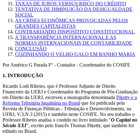
TAXAS DE JUROS VERSUS RISCO DO CRÉDITO
TENTATIVA DE DIMINUIÇÃO DA DESIGUALDADE
SOCIAL
AS CRISES ECONÔMICAS PROVOCADAS PELOS
GRANDES CAPITALISTAS
CONTRARIANDO DISPOSITIVO CONSTITUCIONAL
A TRANSPARÊNCIA INTERNACIONAL E AS
NORMAS INTERNACIONAIS DE CONTABILIDADE
CONCLUSÃO
COZINHANDO O VELHO GALO EM BANHO MARIA
Por Américo G Parada Fº - Contador - Coordenador do COSIFE
1.
INTRODUÇÃO
Ricardo Lodi Ribeiro, que é Professor Adjunto de Direito
Financeiro da UERJ e Coordenador do Programa de Pós-Graduação
em Direito da UERJ, escreveu a monografia denominada
Piketty e a
Reforma Tributária Igualitária no Brasil
que foi publicada pela
Revista de Finanças Públicas - Tributação e Desenvolvimento, na
UFRJ, V.3,N.3 (2015) e também neste COSIFE. No seu trabalho o
Professor Ribeiro analisa o contido no livro intitulado "
O Capital no
Século XXI
", escrito pelo francês Thomas Piketty, que também foi
editado no Brasil.