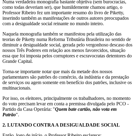
Numa verdadeira monografia bastante objetiva (sem burocracias,
como todas deveriam ser), que humildemente chamou artigo, o
Professor Ribeiro fez um importante resumo do livro de Piketty,
inserindo também as manifestações de outros autores preocupados
com a desigualdade social reinante no mundo inteiro.
Naquela monografia também se manifestou pela utilização das
teorias de Piketty numa Reforma Tributária Brasileira no sentido de
diminuir a desigualdade social, gerada pelo vergonhoso descaso dos
nossos Três Poderes em relação aos menos favorecidos, situação
essa que foi imposta pelos corruptores e escravocratas detentores do
Grande Capital.
Torna-se importante notar que mais da metade dos nossos
parlamentares são patrões do comércio, da indústria e da prestação
de serviços ou agem somente em benefício dos patrões, inclusive os
multinacionais.
Por isso, os eleitores, principalmente os trabalhadores, no momento
do voto precisam levar em conta a premissa divulgada pelo PCO -
Partido da Casa Operária: "
Quem bate cartão, não vota em
Patrão
".
2.
LUTANDO CONTRA A DESIGUALDADE SOCIAL
Então, logo de início, o Professor Ribeiro esclarece: