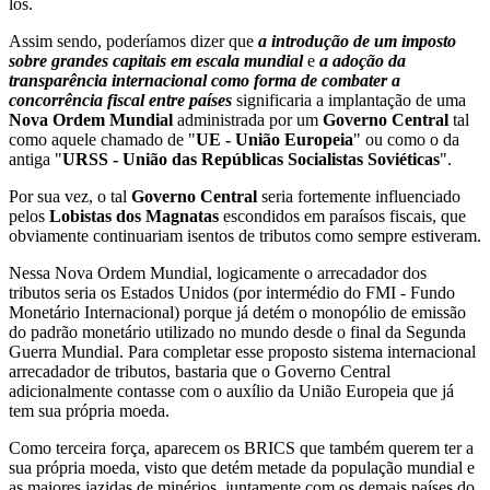
los.
Assim sendo, poderíamos dizer que
a introdução de um imposto
sobre grandes capitais em escala mundial
e
a adoção da
transparência internacional como forma de combater a
concorrência fiscal entre países
significaria a implantação de uma
Nova Ordem Mundial
administrada por um
Governo Central
tal
como aquele chamado de "
UE - União Europeia
" ou como o da
antiga "
URSS - União das Repúblicas Socialistas Soviéticas
".
Por sua vez, o tal
Governo Central
seria fortemente influenciado
pelos
Lobistas dos Magnatas
escondidos em paraísos fiscais, que
obviamente continuariam isentos de tributos como sempre estiveram.
Nessa Nova Ordem Mundial, logicamente o arrecadador dos
tributos seria os Estados Unidos (por intermédio do FMI - Fundo
Monetário Internacional) porque já detém o monopólio de emissão
do padrão monetário utilizado no mundo desde o final da Segunda
Guerra Mundial. Para completar esse proposto sistema internacional
arrecadador de tributos, bastaria que o Governo Central
adicionalmente contasse com o auxílio da União Europeia que já
tem sua própria moeda.
Como terceira força, aparecem os BRICS que também querem ter a
sua própria moeda, visto que detém metade da população mundial e
as maiores jazidas de minérios, juntamente com os demais países do