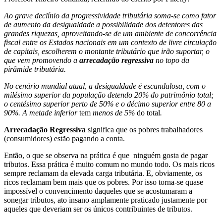
Ao grave declínio da progressividade tributária soma-se como fator
de aumento da desigualdade a possibilidade dos detentores das
grandes riquezas, aproveitando-se de um ambiente de concorrência
fiscal entre os Estados nacionais em um contexto de livre circulação
de capitais, escolherem o montante tributário que irão suportar, o
que vem promovendo a
arrecadação regressiva
no topo da
pirâmide tributária.
No cenário mundial atual, a desigualdade é escandalosa, com o
milésimo superior da população detendo 20% do patrimônio total;
o centésimo superior perto de 50% e o décimo superior entre 80 a
90%. A metade inferior
tem
menos de 5%
do total
.
Arrecadação Regressiva
significa que os pobres trabalhadores
(consumidores) estão pagando a conta.
Então, o que se observa na prática é que ninguém gosta de pagar
tributos. Essa prática é muito comum no mundo todo. Os mais ricos
sempre reclamam da elevada carga tributária. E, obviamente, os
ricos reclamam bem mais que os pobres. Por isso torna-se quase
impossível o convencimento daqueles que se acostumaram a
sonegar tributos, ato insano amplamente praticado justamente por
aqueles que deveriam ser os únicos contribuintes de tributos.