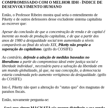
COMPROMISSADO COM O MELHOR IDH - ÍNDICE DE
DESENVOLVIMENTO HUMANO
Então, o Professor Ribeiro mostra qual seria o entendimento de
Piketty e de outros defensores desse excludente sistema capitalista
ao escrever que:
Apesar da conclusão de que a concentração de renda e de capital é
inerente ao modo de produção capitalista, e de que a partir dos
anos de 1980 a desigualdade social tem aumentado a níveis
comparáveis ao final do século XIX,
Piketty não propõe a
superação do capitalismo
.
(grifo do COSIFE)
Ao contrário,
defende a adoção de medidas baseadas no
liberalismo
a partir do compromisso ideal entre justiça social e
liberdade individual , necessário para a salvação da liberdade em
um mundo globalizado, já que, na sua concepção, a democracia
estaria condenada pelo aumento vertiginoso da desigualdade.
(grifo
do COSIFE)
Isto é, Piketty não quer a alteração do "status quo" dos magnatas de
paraísos fiscais.
Então, novamente pergunta-se:
- Será que algum MAGNATA via querer distribuir a sua renda