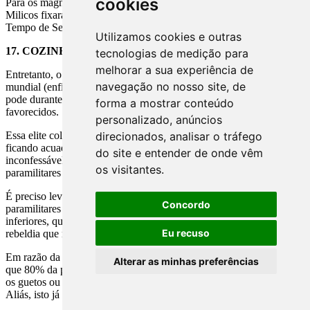
cookies
Para os magnatas deveria ser paga a mesma taxa de juros que os
Milicos fixaram para remuneração do FGTS - Fundo de Garantia do
Tempo de Serviço que era e ainda é de 3% ao ano.
Utilizamos cookies e outras
17.
COZINHANDO O VELHO GALO EM BANHO MARIA
tecnologias de medição para
melhorar a sua experiência de
Entretanto, o grande detalhe é que a elite econômica e política
navegação no nosso site, de
mundial (enfim, a oligárquica elite escravocrata) acha que ainda
pode durante séculos manipular a opinião e a vontade dos menos
forma a mostrar conteúdo
favorecidos.
personalizado, anúncios
Essa elite colecionadora de riquezas não consegue enxergar que está
direcionados, analisar o tráfego
ficando acuada em seus condomínios fechados ou em suas ilhas do
do site e entender de onde vêm
inconfessável, por enquanto eficientemente protegida por forças
os visitantes.
paramilitares e também governamentais.
É preciso levar em conta que nas forças policiais, militares e
Concordo
paramilitares existe grandioso número de pessoas vindas das classes
inferiores, que podem de uma hora para outra apelarem para a
Eu recuso
rebeldia que no passado era fácil de controlar.
Em razão da crescente quantidade de pobres, que pode ser maior
Alterar as minhas preferências
que 80% da população mundial, ninguém mais conseguirá dominar
os guetos ou as comunidades em que estão os menos aquinhoados.
Aliás, isto já está acontecendo no Brasil.