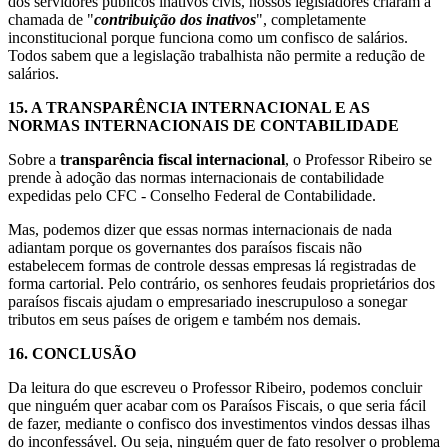
dos servidores públicos inativos civis, nossos legisladores criaram a
chamada de "
contribuição dos inativos
", completamente
inconstitucional porque funciona como um confisco de salários.
Todos sabem que a legislação trabalhista não permite a redução de
salários.
15.
A TRANSPARÊNCIA INTERNACIONAL E AS
NORMAS INTERNACIONAIS DE CONTABILIDADE
Sobre a
transparência fiscal internacional
, o Professor Ribeiro se
prende à adoção das normas internacionais de contabilidade
expedidas pelo CFC - Conselho Federal de Contabilidade.
Mas, podemos dizer que essas normas internacionais de nada
adiantam porque os governantes dos paraísos fiscais não
estabelecem formas de controle dessas empresas lá registradas de
forma cartorial. Pelo contrário, os senhores feudais proprietários dos
paraísos fiscais ajudam o empresariado inescrupuloso a sonegar
tributos em seus países de origem e também nos demais.
16.
CONCLUSÃO
Da leitura do que escreveu o Professor Ribeiro, podemos concluir
que ninguém quer acabar com os Paraísos Fiscais, o que seria fácil
de fazer, mediante o confisco dos investimentos vindos dessas ilhas
do inconfessável. Ou seja, ninguém quer de fato resolver o problema