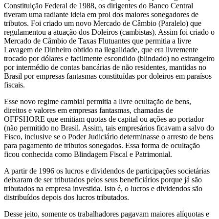
Constituição Federal de 1988, os dirigentes do Banco Central
tiveram uma radiante ideia em prol dos maiores sonegadores de
tributos. Foi criado um novo Mercado de Câmbio (Paralelo) que
regulamentou a atuação dos Doleiros (cambistas). Assim foi criado o
Mercado de Câmbio de Taxas Flutuantes que permitia a livre
Lavagem de Dinheiro obtido na ilegalidade, que era livremente
trocado por dólares e facilmente escondido (blindado) no estrangeiro
por intermédio de contas bancárias de não residentes, mantidas no
Brasil por empresas fantasmas constituídas por doleiros em paraísos
fiscais.
Esse novo regime cambial permitia a livre ocultação de bens,
direitos e valores em empresas fantasmas, chamadas de
OFFSHORE que emitiam quotas de capital ou ações ao portador
(não permitido no Brasil. Assim, tais empresários ficavam a salvo do
Fisco, inclusive se o Poder Judiciário determinasse o arresto de bens
para pagamento de tributos sonegados. Essa forma de ocultação
ficou conhecida como Blindagem Fiscal e Patrimonial.
A partir de 1996 os lucros e dividendos de participações societárias
deixaram de ser tributados pelos seus beneficiários porque já são
tributados na empresa investida. Isto é, o lucros e dividendos são
distribuídos depois dos lucros tributados.
Desse jeito, somente os trabalhadores pagavam maiores alíquotas e