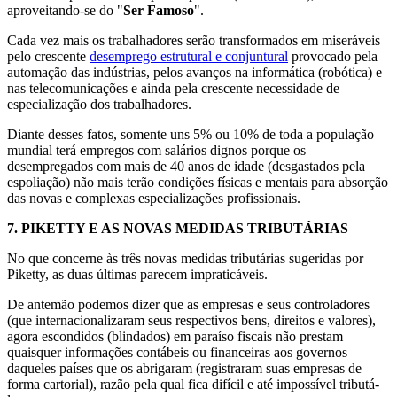
aproveitando-se do "
Ser Famoso
".
Cada vez mais os trabalhadores serão transformados em miseráveis
pelo crescente
desemprego estrutural e conjuntural
provocado pela
automação das indústrias, pelos avanços na informática (robótica) e
nas telecomunicações e ainda pela crescente necessidade de
especialização dos trabalhadores.
Diante desses fatos, somente uns 5% ou 10% de toda a população
mundial terá empregos com salários dignos porque os
desempregados com mais de 40 anos de idade (desgastados pela
espoliação) não mais terão condições físicas e mentais para absorção
das novas e complexas especializações profissionais.
7.
PIKETTY E AS NOVAS MEDIDAS TRIBUTÁRIAS
No que concerne às três novas medidas tributárias sugeridas por
Piketty, as duas últimas parecem impraticáveis.
De antemão podemos dizer que as empresas e seus controladores
(que internacionalizaram seus respectivos bens, direitos e valores),
agora escondidos (blindados) em paraíso fiscais não prestam
quaisquer informações contábeis ou financeiras aos governos
daqueles países que os abrigaram (registraram suas empresas de
forma cartorial), razão pela qual fica difícil e até impossível tributá-