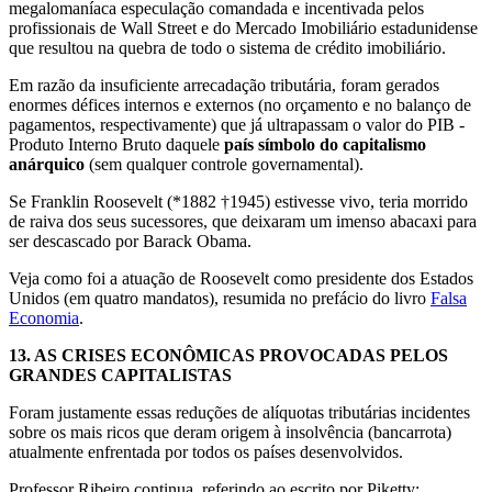
megalomaníaca especulação comandada e incentivada pelos
profissionais de Wall Street e do Mercado Imobiliário estadunidense
que resultou na quebra de todo o sistema de crédito imobiliário.
Em razão da insuficiente arrecadação tributária, foram gerados
enormes défices internos e externos (no orçamento e no balanço de
pagamentos, respectivamente) que já ultrapassam o valor do PIB -
Produto Interno Bruto daquele
país símbolo do capitalismo
anárquico
(sem qualquer controle governamental).
Se Franklin Roosevelt (*1882
†
1945) estivesse vivo, teria morrido
de raiva dos seus sucessores, que deixaram um imenso abacaxi para
ser descascado por Barack Obama.
Veja como foi a atuação de Roosevelt como presidente dos Estados
Unidos (em quatro mandatos), resumida no prefácio do livro
Falsa
Economia
.
13.
AS CRISES ECONÔMICAS PROVOCADAS PELOS
GRANDES CAPITALISTAS
Foram justamente essas reduções de alíquotas tributárias incidentes
sobre os mais ricos que deram origem à insolvência (bancarrota)
atualmente enfrentada por todos os países desenvolvidos.
Professor Ribeiro continua, referindo ao escrito por Piketty: