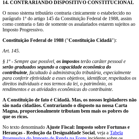
14.
CONTRARIANDO DISPOSITIVO CONSTITUCIONAL
O nosso sistema tributário contraria cinicamente o estabelecido no
parágrafo 1º do artigo 145 da Constituição Federal de 1988, assim
como contraria o fato de somente os assalariados estarem sujeitos ao
Imposto Progressivo.
Constituição Federal de 1988
("
Constituição Cidadã
"):
Art. 145.
§ 1º - Sempre que possível,
os impostos
terão caráter pessoal e
serão graduados segundo a capacidade econômica do
contribuinte
, facultado à administração tributária, especialmente
para conferir efetividade a esses objetivos, identificar, respeitados os
direitos individuais e nos termos da lei, o patrimônio, os
rendimentos e as atividades econômicas do contribuinte.
A Constituição de fato é Cidadã. Mas, os nossos legisladores não
são nada cidadãos. Contrariando o disposto na nossa Carta
Magna, proporcionalmente tributam bem mais os pobres do
que os ricos.
No texto denominado
Ajuste Fiscal: Imposto sobre Fortunas e
Heranças - Redução da Desigualdade Social
, veja a
Tabela
Progressiva do Imposto de Renda na Fonte
incidente sobre os