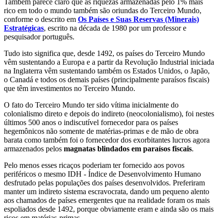
Também parece claro que as riquezas armazenadas pelo 1% mais
rico em todo o mundo também são oriundas do Terceiro Mundo,
conforme o descrito em
Os Países e Suas Reservas (Minerais)
Estratégicas
, escrito na década de 1980 por um professor e
pesquisador português.
Tudo isto significa que, desde 1492, os países do Terceiro Mundo
vêm sustentando a Europa e a partir da Revolução Industrial iniciada
na Inglaterra vêm sustentando também os Estados Unidos, o Japão,
o Canadá e todos os demais países (principalmente paraísos fiscais)
que têm investimentos no Terceiro Mundo.
O fato do Terceiro Mundo ter sido vítima inicialmente do
colonialismo direto e depois do indireto (neocolonialismo), foi nestes
últimos 500 anos o indiscutível fornecedor para os países
hegemônicos não somente de matérias-primas e de mão de obra
barata como também foi o fornecedor dos exorbitantes lucros agora
armazenados pelos
magnatas blindados em paraísos fiscais
.
Pelo menos esses ricaços poderiam ter fornecido aos povos
periféricos o mesmo IDH - Índice de Desenvolvimento Humano
desfrutado pelas populações dos países desenvolvidos. Preferiram
manter um indireto sistema escravocrata, dando um pequeno alento
aos chamados de países emergentes que na realidade foram os mais
espoliados desde 1492, porque obviamente eram e ainda são os mais
ricos em matérias-primas.