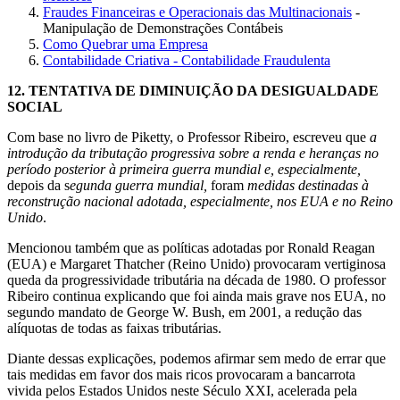
Fraudes Financeiras e Operacionais das Multinacionais
-
Manipulação de Demonstrações Contábeis
Como Quebrar uma Empresa
Contabilidade Criativa - Contabilidade Fraudulenta
12.
TENTATIVA DE DIMINUIÇÃO DA DESIGUALDADE
SOCIAL
Com base no livro de Piketty, o Professor Ribeiro, escreveu que
a
introdução da tributação progressiva sobre a renda e heranças no
período posterior à primeira guerra mundial e, especialmente,
depois da s
egunda guerra mundial,
foram
medidas destinadas à
reconstrução nacional adotada, especialmente, nos EUA e no Reino
Unido
.
Mencionou também que as políticas adotadas por Ronald Reagan
(EUA) e Margaret Thatcher (Reino Unido) provocaram vertiginosa
queda da progressividade tributária na década de 1980. O professor
Ribeiro continua explicando que foi ainda mais grave nos EUA, no
segundo mandato de George W. Bush, em 2001, a redução das
alíquotas de todas as faixas tributárias.
Diante dessas explicações, podemos afirmar sem medo de errar que
tais medidas em favor dos mais ricos provocaram a bancarrota
vivida pelos Estados Unidos neste Século XXI, acelerada pela