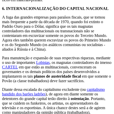
6.
INTERNACIONALIZAÇÃO DO CAPITAL NACIONAL
A fuga das grandes empresas para paraísos fiscais, que se tornou
mais frequente a partir da década de 1970, quando foi extinto o
Padrão Ouro para o Dólar, significa que os tais magnatas
controladores das multinacionais ou transnacionais não se
contentaram em escravizar somente os povos do Terceiro Mundo.
Agora eles também querem escravizar os povos do Primeiro Mundo
e os do Segundo Mundo (os asiáticos comunistas ou socialistas -
aliados à Rússia e à China).
Para manutenção e expansão de suas respectivas riquezas, mediante
o uso de importantes
Lobistas
, os magnatas controladores do imenso
CARTEL
em que estão as multinacionais, convenceram os
governantes e os demais políticos dos países desenvolvidos a
implantarem os tais
planos de austeridade fiscal
em que somente o
Povão (a classe trabalhadora) deve fazer sacrifícios.
Diante dessa escalada do capitalismo excludente (ou
capitalismo
bandido dos barões ladrões
), de agora em diante somente os
detentores do grande capital terão direito à
ostentação
. Portanto,
que se cuidem os funkeiros, os artistas, os apresentadores da
televisão e os esportistas. A única chance destes será a de agirem
como manipuladores da opinião pública (trabalhadora),