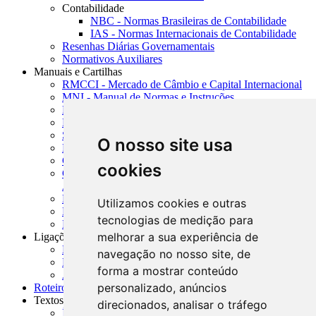
Contabilidade
NBC - Normas Brasileiras de Contabilidade
IAS - Normas Internacionais de Contabilidade
Resenhas Diárias Governamentais
Normativos Auxiliares
Manuais e Cartilhas
RMCCI - Mercado de Câmbio e Capital Internacional
MNI - Manual de Normas e Instruções
MTVM - Manual de Títulos e Valores Mobiliários
MCR - Manual de Crédito Rural
SISORF - Manual de Organização do SFN
O nosso site usa
MASUP - Manual de Supervisão Bancária
CADOC - Catálogo de Documentos
cookies
CNAE-CONCLA - Classificação Nacional de
Atividades Econômicas
PMF - Cartilhas do BCB
Utilizamos cookies e outras
Manuais Auxiliares do BCB e Cosif-e
tecnologias de medição para
Resenhas Diárias Governamentais
melhorar a sua experiência de
Ligações Externas
Links Úteis
navegação no nosso site, de
Presidência da República
forma a mostrar conteúdo
Agências Nacionais Reguladoras
personalizado, anúncios
Roteiros para Estudos
Textos
direcionados, analisar o tráfego
Índice de Textos