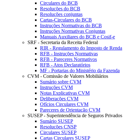
Circulares do BCB
Resoluções do BCB
Resoluções conjuntas
Cartas-Circulares do BCB
Instruções Normativas do BCB
Instruções Normativas Conjuntas
Manuais Auxiliares do BCB e Cosif-e
SRF - Secretaria da Receita Federal
RIR - Regulamento do Imposto de Renda
RFB - Instruções Normativas
RFB - Pareceres Normativos
RFB - Atos Declaratórios
MF - Portarias do Ministério da Fazenda
CVM - Comissão de Valores Mobiliários
Sumário sobre CVM
Instruções CVM
Notas Explicativas CVM
Deliberações CVM
Ofícios Circulares CVM
Pareceres de Orientação CVM
SUSEP - Superintendência de Seguros Privados
Sumário SUSEP
Resoluções CNSP
Circulares SUSEP
Cartas Circulares SUSEP