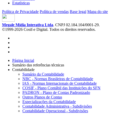
Estatísticas
Política de Privacidade
Política de vendas
Base legal
Mapa do site
Megale Mídia Interativa Ltda
. CNPJ 02.184.104/0001-29.
©1999-2026 Cosif-e Digital. Todos os direitos reservados.
Página Inicial
Sumário das referências técnicas
Contabilidade
Sumário da Contabilidade
NBC - Normas Brasileiras de Contabilidade
IAS - Normas Internacionais de Contabilidade
COSIF - Plano Contábil das Instituições do SFN
PADRON - Plano de Contas Padronizado
Outros Planos de Contas
Especializações da Contabilidade
Contabilidade Administrativa - Subdivisões
Contabilidade Operacional - Subdivisões