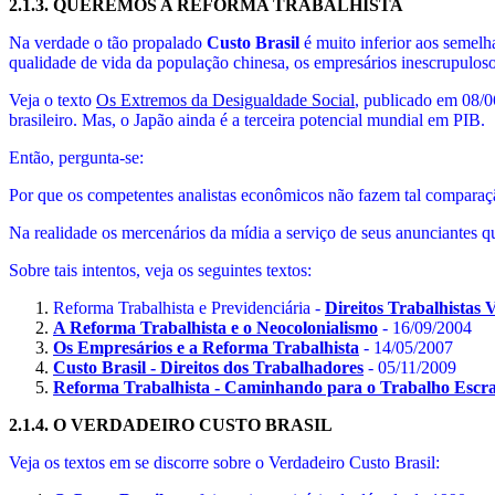
2.1.3.
QUEREMOS A REFORMA TRABALHISTA
Na verdade o tão propalado
Custo Brasil
é muito inferior aos semel
qualidade de vida da população chinesa, os empresários inescrupuloso
Veja o texto
Os Extremos da Desigualdade Social
, publicado em 08/
brasileiro. Mas, o Japão ainda é a terceira potencial mundial em PIB.
Então, pergunta-se:
Por que os competentes analistas econômicos não fazem tal comparaç
Na realidade os mercenários da mídia a serviço de seus anunciantes q
Sobre tais intentos, veja os seguintes textos:
Reforma Trabalhista e Previdenciária -
Direitos Trabalhistas
A Reforma Trabalhista e o Neocolonialismo
- 16/09/2004
Os Empresários e a Reforma Trabalhista
- 14/05/2007
Custo Brasil - Direitos dos Trabalhadores
- 05/11/2009
Reforma Trabalhista - Caminhando para o Trabalho Escr
2.1.4.
O VERDADEIRO CUSTO BRASIL
Veja os textos em se discorre sobre o Verdadeiro Custo Brasil: