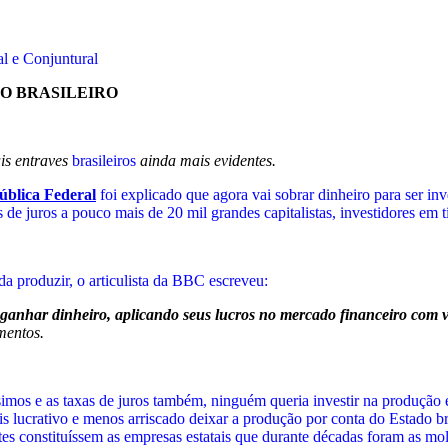
al e Conjuntural
NO BRASILEIRO
is entraves
brasileiros
ainda mais evidentes.
blica Federal
foi explicado que agora vai sobrar dinheiro para ser in
de juros a pouco mais de 20 mil grandes capitalistas, investidores em tít
da produzir, o articulista da BBC escreveu:
 ganhar dinheiro, aplicando seus lucros no mercado financeiro com 
mentos.
imos e as taxas de juros também, ninguém queria investir na produção e
is lucrativo e menos arriscado deixar a produção por conta do Estado bra
es constituíssem as empresas estatais que durante décadas foram as mol