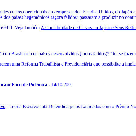
hantes custos operacionais das empresas dos Estados Unidos, do Japão
s dos países hegemônicos (agora falidos) passaram a produzir no contin
06/2011. Veja também
A Contabilidade de Custos no Japão e Seus Refl
ão do Brasil com os países desenvolvidos (todos falidos)? Ou, se faze
uerem uma Reforma Trabalhista e Previdenciária que possibilite a impla
 Viram Foco de Polêmica
- 14/10/2001
avo
- Teoria Escravocrata Defendida pelos Laureados com o Prêmio N