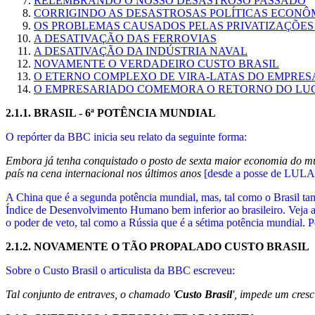
RELEMBRANDO O NOSSO DESASTROSO PASSADO
CORRIGINDO AS DESASTROSAS POLÍTICAS ECONÔ
OS PROBLEMAS CAUSADOS PELAS PRIVATIZAÇÕES
A DESATIVAÇÃO DAS FERROVIAS
A DESATIVAÇÃO DA INDÚSTRIA NAVAL
NOVAMENTE O VERDADEIRO CUSTO BRASIL
O ETERNO COMPLEXO DE VIRA-LATAS DO EMPRE
O EMPRESARIADO COMEMORA O RETORNO DO LUC
2.1.1.
BRASIL - 6ª POTÊNCIA MUNDIAL
O repórter da BBC inicia seu relato da seguinte forma:
Embora já tenha conquistado o posto de sexta maior economia do mun
país na cena internacional nos últimos anos
[desde a posse de LULA 
A China que é a segunda potência mundial, mas, tal como o Brasil ta
Índice de Desenvolvimento Humano bem inferior ao brasileiro. Veja 
o poder de veto, tal como a Rússia que é a sétima potência mundial. P
2.1.2.
NOVAMENTE O TÃO PROPALADO CUSTO BRASIL
Sobre o Custo Brasil o articulista da BBC escreveu:
Tal conjunto de entraves, o chamado '
Custo Brasil
', impede um cresc