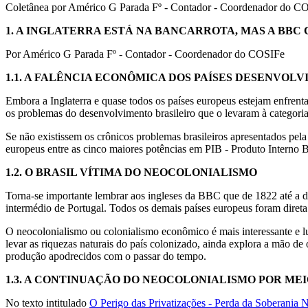
Coletânea por Américo G Parada Fº - Contador - Coordenador do C
1.
A INGLATERRA ESTÁ NA BANCARROTA, MAS A BBC 
Por Américo G Parada Fº - Contador - Coordenador do COSIFe
1.1. A FALÊNCIA ECONÔMICA DOS PAÍSES DESENVOLV
Embora a Inglaterra e quase todos os países europeus estejam enfren
os problemas do desenvolvimento brasileiro que o levaram à categoria d
Se não existissem os crônicos problemas brasileiros apresentados pe
europeus entre as cinco maiores potências em PIB - Produto Interno B
1.2. O BRASIL VÍTIMA DO NEOCOLONIALISMO
Torna-se importante lembrar aos ingleses da BBC que de 1822 até a dé
intermédio de Portugal. Todos os demais países europeus foram direta 
O neocolonialismo ou colonialismo econômico é mais interessante e lu
levar as riquezas naturais do país colonizado, ainda explora a mão de
produção apodrecidos com o passar do tempo.
1.3. A CONTINUAÇÃO DO NEOCOLONIALISMO POR MEI
No texto intitulado
O Perigo das Privatizações - Perda da Soberania 