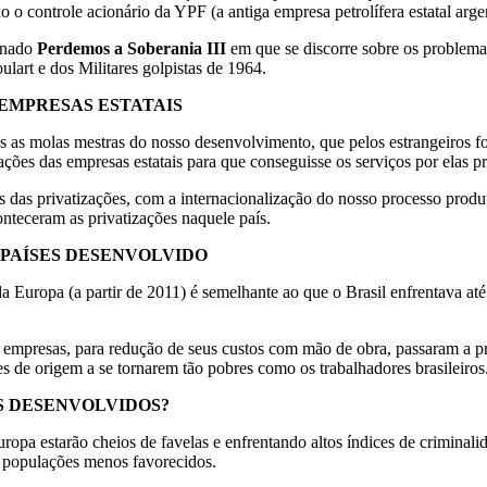
o controle acionário da YPF (a antiga empresa petrolífera estatal argen
inado
Perdemos a Soberania III
em que se discorre sobre os problemas 
lart e dos Militares golpistas de 1964.
 EMPRESAS ESTATAIS
das as molas mestras do nosso desenvolvimento, que pelos estrangeiros
ões das empresas estatais para que conseguisse os serviços por elas pr
s das privatizações, com a internacionalização do nosso processo produ
teceram as privatizações naquele país.
US PAÍSES DESENVOLVIDO
a Europa (a partir de 2011) é semelhante ao que o Brasil enfrentava até 
empresas, para redução de seus custos com mão de obra, passaram a pro
s de origem a se tornarem tão pobres como os trabalhadores brasileiros
ES DESENVOLVIDOS?
ropa estarão cheios de favelas e enfrentando altos índices de criminal
 populações menos favorecidos.