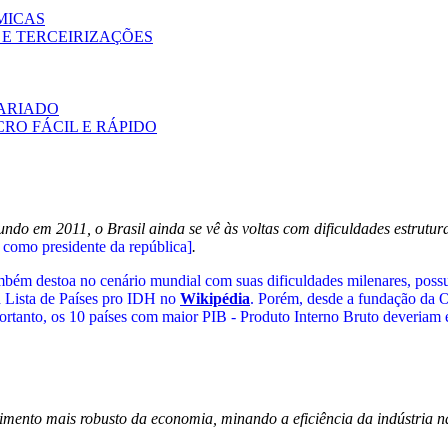
MICAS
 E TERCEIRIZAÇÕES
SARIADO
RO FÁCIL E RÁPIDO
do em 2011, o Brasil ainda se vê às voltas com dificuldades estrutur
como presidente da república]
.
mbém destoa no cenário mundial com suas dificuldades milenares, possu
a Lista de Países pro IDH no
Wikipédia
. Porém, desde a fundação da
ortanto, os 10 países com maior PIB - Produto Interno Bruto deveriam e
imento mais robusto da economia, minando a eficiência da indústria na