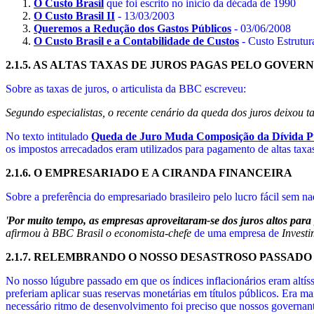
O Custo Brasil
que foi escrito no início da década de 1990
O Custo Brasil II
- 13/03/2003
Queremos a Redução dos Gastos Públicos
- 03/06/2008
O Custo Brasil e a Contabilidade de Custos
- Custo Estrutur
2.1.5.
AS ALTAS TAXAS DE JUROS PAGAS PELO GOVER
Sobre as taxas de juros, o articulista da BBC escreveu:
Segundo especialistas, o recente cenário da queda dos juros deixou ta
No texto intitulado
Queda de Juro Muda Composição da Dívida Pú
os impostos arrecadados eram utilizados para pagamento de altas taxas 
2.1.6.
O EMPRESARIADO E A CIRANDA FINANCEIRA
Sobre a preferência do empresariado brasileiro pelo lucro fácil sem na
'
Por muito tempo, as empresas aproveitaram-se dos juros altos para
afirmou à BBC Brasil o economista-chefe
de uma empresa de
Investi
2.1.7.
RELEMBRANDO O NOSSO DESASTROSO PASSADO
No nosso lúgubre passado em que os índices inflacionários eram altíss
preferiam aplicar suas reservas monetárias em títulos públicos. Era ma
necessário ritmo de desenvolvimento foi preciso que nossos governant