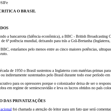
OSIFe
CRITICA O BRASIL
IDOS
tando a bancarrota (falência econômica), a BBC - British Broadcasting 
e 6ª potência mundial, deixando para trás a Grã-Bretanha (Inglaterra, G
la BBC, estaríamos pelo menos entre as cinco maiores potências, ultrap
ruto.
cada de 1950 o Brasil sustentou a Inglaterra com matérias-primas para s
ou indiretamente sustentados pelo Brasil durante todo esse período em 
crativo para os opressores porque o colonizador deixa de ser o respons
 obra em regime de semiescravidão e leva os lucros obtidos no país col
O DAS PRIVATIZAÇÕES
Nacional
foi chamada a atenção do leitor para um fato que será comentad