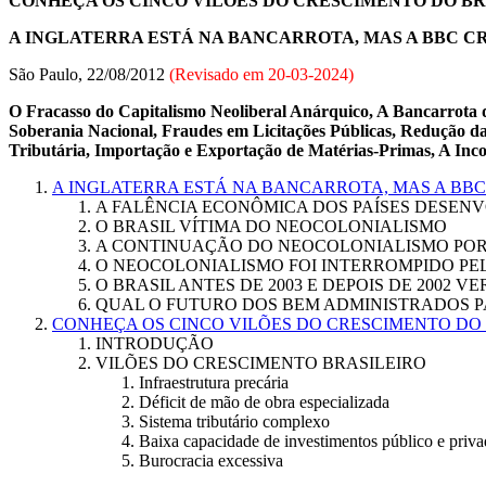
CONHEÇA OS CINCO VILÕES DO CRESCIMENTO DO BR
A INGLATERRA ESTÁ NA BANCARROTA, MAS A BBC CR
São Paulo, 22/08/2012
(Revisado em
20-03-2024
)
O Fracasso do Capitalismo Neoliberal Anárquico, A Bancarrota do
Soberania Nacional, Fraudes em Licitações Públicas, Redução da
Tributária, Importação e Exportação de Matérias-Primas, A Inc
A INGLATERRA ESTÁ NA BANCARROTA, MAS A BBC 
A FALÊNCIA ECONÔMICA DOS PAÍSES DESEN
O BRASIL VÍTIMA DO NEOCOLONIALISMO
A CONTINUAÇÃO DO NEOCOLONIALISMO POR 
O NEOCOLONIALISMO FOI INTERROMPIDO PE
O BRASIL ANTES DE 2003 E DEPOIS DE 2002 
QUAL O FUTURO DOS BEM ADMINISTRADOS P
CONHEÇA OS CINCO VILÕES DO CRESCIMENTO DO
INTRODUÇÃO
VILÕES DO CRESCIMENTO BRASILEIRO
Infraestrutura precária
Déficit de mão de obra especializada
Sistema tributário complexo
Baixa capacidade de investimentos público e priv
Burocracia excessiva