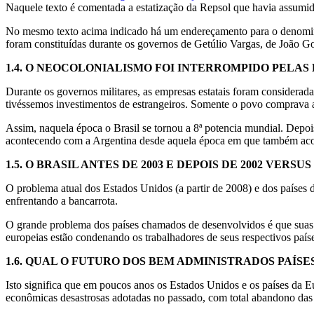
Naquele texto é comentada a estatização da Repsol que havia assumido 
No mesmo texto acima indicado há um endereçamento para o denom
foram constituídas durante os governos de Getúlio Vargas, de João Gou
1.4. O NEOCOLONIALISMO FOI INTERROMPIDO PELAS
Durante os governos militares, as empresas estatais foram considera
tivéssemos investimentos de estrangeiros. Somente o povo comprava aç
Assim, naquela época o Brasil se tornou a 8ª potencia mundial. Depoi
acontecendo com a Argentina desde aquela época em que também acon
1.5. O BRASIL ANTES DE 2003 E DEPOIS DE 2002 VERS
O problema atual dos Estados Unidos (a partir de 2008) e dos países d
enfrentando a bancarrota.
O grande problema dos países chamados de desenvolvidos é que suas 
europeias estão condenando os trabalhadores de seus respectivos paíse
1.6. QUAL O FUTURO DOS BEM ADMINISTRADOS PAÍS
Isto significa que em poucos anos os Estados Unidos e os países da Eu
econômicas desastrosas adotadas no passado, com total abandono das