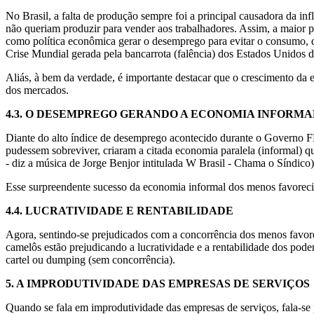
No Brasil, a falta de produção sempre foi a principal causadora da in
não queriam produzir para vender aos trabalhadores. Assim, a maior 
como política econômica gerar o desemprego para evitar o consumo, 
Crise Mundial gerada pela bancarrota (falência) dos Estados Unidos d
Aliás, à bem da verdade, é importante destacar que o crescimento d
dos mercados.
4.3. O DESEMPREGO GERANDO A ECONOMIA INFORMA
Diante do alto índice de desemprego acontecido durante o Governo FH
pudessem sobreviver, criaram a citada economia paralela (informal) q
- diz a música de Jorge Benjor intitulada W Brasil - Chama o Síndico) 
Esse surpreendente sucesso da economia informal dos menos favoreci
4.4. LUCRATIVIDADE E RENTABILIDADE
Agora, sentindo-se prejudicados com a concorrência dos menos favor
camelôs estão prejudicando a lucratividade e a rentabilidade dos pod
cartel ou dumping (sem concorrência).
5.
A IMPRODUTIVIDADE DAS EMPRESAS DE SERVIÇOS
Quando se fala em improdutividade das empresas de serviços, fala-se 