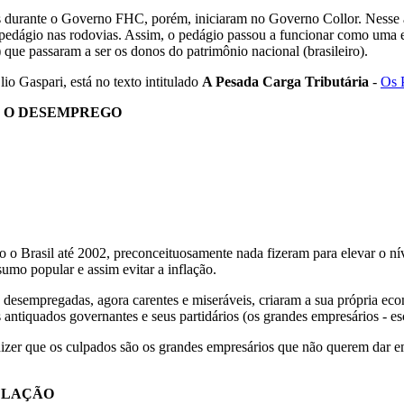
adas durante o Governo FHC, porém, iniciaram no Governo Collor. Nesse
 pedágio nas rodovias. Assim, o pedágio passou a funcionar como uma e
que passaram a ser os donos do patrimônio nacional (brasileiro).
o Gaspari, está no texto intitulado
A Pesada Carga Tributária
-
Os 
E O DESEMPREGO
o o Brasil até 2002, preconceituosamente nada fizeram para elevar o ní
o popular e assim evitar a inflação.
s desempregadas, agora carentes e miseráveis, criaram a sua própria eco
antiquados governantes e seus partidários (os grandes empresários - es
 dizer que os culpados são os grandes empresários que não querem dar
NFLAÇÃO