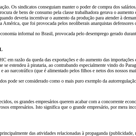
flação. Os sindicatos conseguiam manter o poder de compra dos salários
procura de bens de consumo pela classe trabalhadora gerava o aumento 
quando deveria incentivar o aumento da produção para atender à deman
a América, que foi provocada pelos neoliberais anarquistas defensores
a economia informal no Brasil, provocada pelo desemprego gerado dur
L
C em razão da queda das exportações e do aumento das importações de 
ue se estendeu à pirataria, ao contrabando especialmente vindo do Par
e ao narcotráfico (que é alimentado pelos filhos e netos dos nossos mais
dos pode ser considerado como o mais puro exemplo da autorregulação 
ecidos, os grandes empresários querem acabar com a concorrente econom
erosos empresários. Isto significa que o grande empresário, por mera i
principalmente das atividades relacionadas à propaganda (publicidade, m