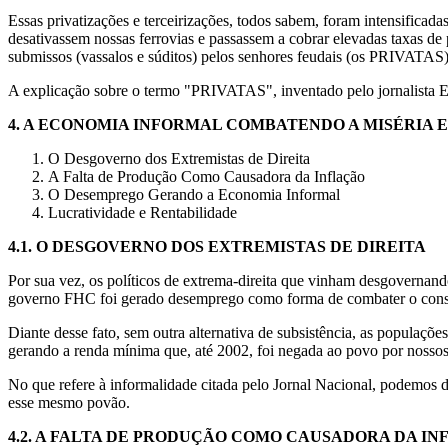
Essas privatizações e terceirizações, todos sabem, foram intensific
desativassem nossas ferrovias e passassem a cobrar elevadas taxas de
submissos (vassalos e súditos) pelos senhores feudais (os PRIVATAS) 
A explicação sobre o termo "PRIVATAS", inventado pelo jornalista Eli
4.
A ECONOMIA INFORMAL COMBATENDO A MISÉRIA 
O Desgoverno dos Extremistas de Direita
A Falta de Produção Como Causadora da Inflação
O Desemprego Gerando a Economia Informal
Lucratividade e Rentabilidade
4.1. O DESGOVERNO DOS EXTREMISTAS DE DIREITA
Por sua vez, os políticos de extrema-direita que vinham desgovernand
governo FHC foi gerado desemprego como forma de combater o consum
Diante desse fato, sem outra alternativa de subsistência, as populaçõe
gerando a renda mínima que, até 2002, foi negada ao povo por nossos 
No que refere à informalidade citada pelo Jornal Nacional, podemos
esse mesmo povão.
4.2. A FALTA DE PRODUÇÃO COMO CAUSADORA DA I