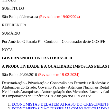
TÍTULO
SUBTÍTULO
São Paulo, dd/mm/aaaa
(Revisado em
19/02/2024
)
REFERÊNCIA
SUMÁRIO
Por Américo G Parada Fº - Contador - Coordenador deste COSIFE
NOTA
GOVERNANDO CONTRA O BRASIL II
A PRODUTIVIDADE E A QUALIDADE IMPOSTAS PELAS
São Paulo, 20/06/2010
(Revisado em
19-02-2024
)
Desestatização - Privatização e Concessão das Ferrovias e Rodovias e
Atribuições do Estado, Governo Paralelo - Agências Nacionais Regul
Neoliberais Anarquistas - Autorregulação dos Mercados. Lucrativid
das Importações de Supérfluos. A Atuação dos PRIVATAS.
ECONOMISTAS DEBATEM ATRASO DO CRESCIMENT
ECONOMISTAS NÃO DISSERAM COMO FOI CRIADO