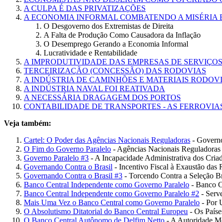
A CULPA É DAS PRIVATIZAÇÕES
A ECONOMIA INFORMAL COMBATENDO A MISÉRIA 
O Desgoverno dos Extremistas de Direita
A Falta de Produção Como Causadora da Inflação
O Desemprego Gerando a Economia Informal
Lucratividade e Rentabilidade
A IMPRODUTIVIDADE DAS EMPRESAS DE SERVIÇO
TERCEIRIZAÇÃO (CONCESSÃO) DAS RODOVIAS
A INDÚSTRIA DE CAMINHÕES E MATERIAIS RODOV
A INDÚSTRIA NAVAL FOI REATIVADA
A NECESSÁRIA DRAGAGEM DOS PORTOS
CONTABILIDADE DE TRANSPORTES - AS FERROVIA
Veja também:
Cartel: O Poder das Agências Nacionais Reguladoras
- Governo
O Fim do Governo Paralelo
- Agências Nacionais Reguladoras
Governo Paralelo #3
- A Incapacidade Administrativa dos Cria
Governando Contra o Brasil
- Incentivo Fiscal à Exaustão das 
Governando Contra o Brasil #3
- Torcendo Contra a Seleção Br
Banco Central Independente como Governo Paralelo
- Banco C
Banco Central Independente como Governo Paralelo #2
- Serv
Mais Uma Vez o Banco Central como Governo Paralelo
- Por 
O Absolutismo Ditatorial do Banco Central Europeu
- Os Paíse
O Banco Central Autônomo de Delfim Netto
- A Autoridade Mo