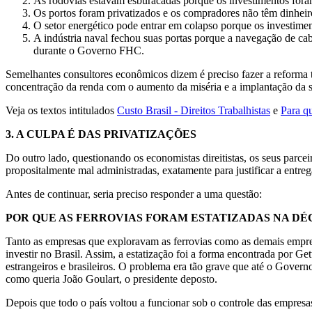
As rodovias estavam esburacadas porque os investimentos foram
Os portos foram privatizados e os compradores não têm dinhei
O setor energético pode entrar em colapso porque os investimen
A indústria naval fechou suas portas porque a navegação de cabo
durante o Governo FHC.
Semelhantes consultores econômicos dizem é preciso fazer a reforma t
concentração da renda com o aumento da miséria e a implantação da se
Veja os textos intitulados
Custo Brasil - Direitos Trabalhistas
e
Para q
3.
A CULPA É DAS PRIVATIZAÇÕES
Do outro lado, questionando os economistas direitistas, os seus parcei
propositalmente mal administradas, exatamente para justificar a entreg
Antes de continuar, seria preciso responder a uma questão:
POR QUE AS FERROVIAS FORAM ESTATIZADAS NA DÉC
Tanto as empresas que exploravam as ferrovias como as demais empresas
investir no Brasil. Assim, a estatização foi a forma encontrada por Ge
estrangeiros e brasileiros. O problema era tão grave que até o Governo
como queria João Goulart, o presidente deposto.
Depois que todo o país voltou a funcionar sob o controle das empresas