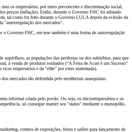
, mas os empresários, por mero preconceito e discriminação social,
dos preços (inflação). Então, durante o Governo FHC foi adotado
da, tal como foi feito durante o Governo LULA depois da eclosão da
 da "autorregulação dos mercados".
ante o Governo FHC, em tese também é uma forma de autorregulação
supérfluos, as populações das periferias ou dos subúrbios, para que
aguai, à venda de produtos roubados (“A Feira de Acari é um Sucesso”
 ricos empresários e da “elite” por estes sustentada).
dos mercados tão defendida pelo neoliberais anarquistas.
ia informal criada pelo povão. Ou seja, os microempresários e os
ncompetência, só consegue manter seu "status" mediante o monopólio,
arketing, centros de exposições, feiras e salões para lançamento de