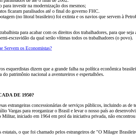
 paralisados de até o final de 2002.
ro para investir na modernização dos mesmos;
tos ficaram paralisados até o final do governo FHC.
tagem (no litoral brasileiro) foi extinta e os navios que servem à Petr
rabalhista para acabar com os direitos dos trabalhadores, para que seja
mi-escravidão da qual serão vítimas todos os trabalhadores (o povo).
ue Servem os Economistas?
ros esquerdistas dizem que a grande falha na política econômica brasilei
a do patrimônio nacional a aventureiros e espertalhões.
ADA DE 1950?
 estrangeiras concessionárias de serviços públicos, incluindo as de te
túlio Vargas para reorganizar o Brasil e levar o nosso país ao desenvol
 Militar, iniciado em 1964 em prol da iniciativa privada, não encontrou
 estatais, o que foi chamado pelos estrangeiros de "O Milagre Brasileiro