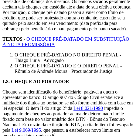
prestados de cobrança dos mesmos. Os bancos sacados geralmente
aceitam tais cheques em custódia até a data de sua efetiva cobrança.
Por tradição, o cheque pré-datado passou a valer como título de
crédito, que pode ser protestado contra o emitente, caso não seja
quitado pelo sacado em seu vencimento (data prefixada para
cobrança pelo beneficiário e para pagamento pelo banco sacado).
TEXTOS -
O CHEQUE PRÉ-DATADO EM SUBSTITUIÇÃO
À NOTA PROMISSÓRIA
O CHEQUE PRÉ-DATADO NO DIREITO PENAL -
Thiago Luria - Advogado
O CHEQUE PRÉ-DATADO E O DIREITO PENAL -
Rômulo de Andrade Moura - Procurador de Justiça
1.8.
CHEQUE AO PORTADOR
Cheque sem identificação do beneficiário, pagável a quem o
apresentar ao banco. O artigo 907 do Código Civil estabelece a
nulidade dos títulos ao portador, se não forem emitidos com base em
lei especial. O item II do artigo 2º da
Lei 8.021/1990
impedia o
pagamento de cheques ao portador acima de determinado limite
fixado com base no valor unitário dos BTN - Bônus do Tesouro
Nacional. Em razão da extinção do BTN, o citado item foi revogado
pela
Lei 9.069/1995
,
que passou a estabelecer novo limite em
moeda brasileira, onde se lê: