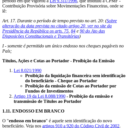
período em que vigorou a
Lei 9.311/1996
, que instituiu a CPMF -
Contribuição Provisória sobre Movimentações Financeiras, onde se
lê:
Art. 17. Durante o período de tempo previsto no art. 20: (
Sobre
alteração da data prevista no citado artigo 20, ver no site da
Presidência da República os arts. 75
,
84
e
90 do Ato das
Disposições Constitucionais e Transitórias
)
I - somente é permitido um único endosso nos cheques pagáveis no
País;
Títulos, Ações e Cotas ao Portador - Proibição da Emissão
Lei 8.021/1990
Proibição da liquidação financeira sem identificação
do beneficiário - Cheque ao Portador
Proibição da emissão de Cotas ao Portador por
Fundos de Investimentos
Artigo 19 da Lei 8.088/1990
- Proibição da emissão e
transmissão de Títulos ao Portador
1.11.
ENDOSSO EM BRANCO
O "
endosso em branco
" é aquele sem identificação do novo
beneficiário. Veja nos
artigos 910 a 920 do Código Civil de 2002
.