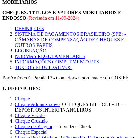
MOBILIÁRIOS
CHEQUES, TÍTULOS E VALORES MOBILIÁRIOS E
ENDOSSO
(Revisada em
11-09-2024
)
DEFINIÇÕES
SISTEMA DE PAGAMENTOS BRASILEIRO (SPB) -
CÂMARAS DE COMPENSAÇÃO DE CHEQUES E
OUTROS PAPÉIS
LEGISLAÇÃO
NORMAS REGULAMENTARES
INFORMAÇÕES COMPLEMENTARES
TEXTOS ELUCIDATIVOS
Por Américo G Parada Fº - Contador - Coordenador do COSIFE
1.
DEFINIÇÕES:
Cheque
Cheque Administrativo
+ CHEQUES BB + CDI = DI -
DEPÓSITOS INTERFINANCEIROS
Cheque Visado
Cheque Cruzado
Cheque de Viagem
= Traveller's Check
Cheque Especial
Cheque Pré-Datado
+
O Cheque Pré-Datado em Substituição