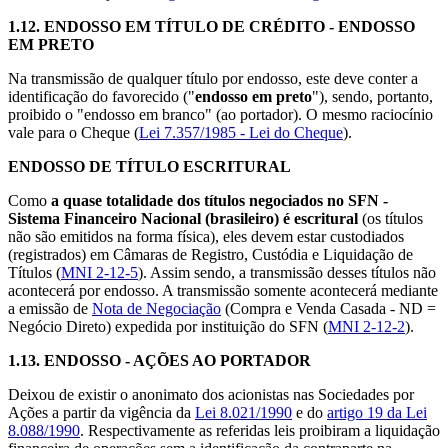
1.12.
ENDOSSO EM TÍTULO DE CRÉDITO
- ENDOSSO
EM PRETO
Na transmissão de qualquer título por endosso, este deve conter a
identificação do favorecido ("
endosso em preto
"), sendo, portanto,
proibido o "endosso em branco" (ao portador). O mesmo raciocínio
vale para o Cheque (
Lei 7.357/1985 - Lei do Cheque
).
ENDOSSO DE TÍTULO ESCRITURAL
Como
a quase totalidade dos títulos negociados no SFN -
Sistema Financeiro Nacional (brasileiro) é escritural
(os títulos
não são emitidos na forma física), eles devem estar custodiados
(registrados) em Câmaras de Registro, Custódia e Liquidação de
Títulos (
MNI 2-12-5
). Assim sendo, a transmissão desses títulos não
acontecerá por endosso. A transmissão somente acontecerá mediante
a emissão de
Nota de Negociação
(Compra e Venda Casada - ND =
Negócio Direto) expedida por instituição do SFN (
MNI 2-12-2
).
1.13.
ENDOSSO - AÇÕES AO PORTADOR
Deixou de existir o anonimato dos acionistas nas Sociedades por
Ações a partir da vigência da
Lei 8.021/1990
e do
artigo 19 da Lei
8.088/1990
. Respectivamente as referidas leis proibiram a liquidação