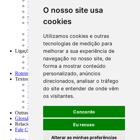
MCR - Manual de Crédito Rural
SISORF - Manual de Organização do SFN
O nosso site usa
MASUP - Manual de Supervisão Bancária
CADOC - Catálogo de Documentos
cookies
CNAE-CONCLA - Classificação Nacional de
Atividades Econômicas
PMF - Cartilhas do BCB
Utilizamos cookies e outras
Manuais Auxiliares do BCB e Cosif-e
tecnologias de medição para
Resenhas Diárias Governamentais
melhorar a sua experiência de
Ligações Externas
Links Úteis
navegação no nosso site, de
Presidência da República
forma a mostrar conteúdo
Agências Nacionais Reguladoras
personalizado, anúncios
Roteiros para Estudos
Textos
direcionados, analisar o tráfego
Índice de Textos
do site e entender de onde vêm
Editorial
os visitantes.
Monografias
Na Imprensa
Fórum de Discussão
Concordo
Outras ferramentas
Glossário
Relacionamento
Eu recuso
Fale Conosco
Alterar as minhas preferências