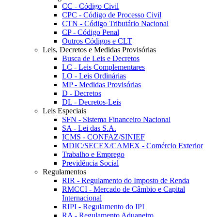
CC - Código Civil
CPC - Código de Processo Civil
CTN - Código Tributário Nacional
CP - Código Penal
Outros Códigos e CLT
Leis, Decretos e Medidas Provisórias
Busca de Leis e Decretos
LC - Leis Complementares
LO - Leis Ordinárias
MP - Medidas Provisórias
D - Decretos
DL - Decretos-Leis
Leis Especiais
SFN - Sistema Financeiro Nacional
SA - Lei das S.A.
ICMS - CONFAZ/SINIEF
MDIC/SECEX/CAMEX - Comércio Exterior
Trabalho e Emprego
Previdência Social
Regulamentos
RIR - Regulamento do Imposto de Renda
RMCCI - Mercado de Câmbio e Capital
Internacional
RIPI - Regulamento do IPI
RA - Regulamento Aduaneiro