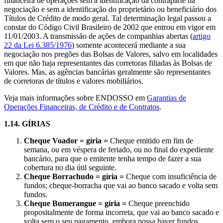
financeira de operações sem a identificação da contraparte na
negociação e sem a identificação do proprietário ou beneficiário dos
Títulos de Crédito de modo geral. Tal determinação legal passou a
constar do Código Civil Brasileiro de 2002 que entrou em vigor em
11/01/2003. A transmissão de ações de companhias abertas (
artigo
22 da Lei 6.385/1976
) somente acontecerá mediante a sua
negociação nos pregões das Bolsas de Valores, salvo em localidades
em que não haja representantes das corretoras filiadas às Bolsas de
Valores. Mas, as agências bancárias geralmente são representantes
de corretoras de títulos e valores mobiliários.
Veja mais informações sobre ENDOSSO em
Garantias de
Operações Financeiras, de Crédito e de Contratos
.
1.14.
GÍRIAS
Cheque Voador = gíria =
Cheque emitido em fim de
semana, ou em véspera de feriado, ou no final do expediente
bancário, para que o emitente tenha tempo de fazer a sua
cobertura no dia útil seguinte.
Cheque Borrachudo = gíria =
Cheque com insuficiência de
fundos; cheque-borracha que vai ao banco sacado e volta sem
fundos.
Cheque Bumerangue = gíria =
Cheque preenchido
propositalmente de forma incorreta, que vai ao banco sacado e
volta sem o seu pagamento, embora possa haver fundos