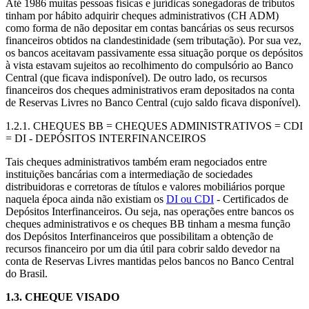
Até 1986 muitas pessoas físicas e jurídicas sonegadoras de tributos
tinham por hábito adquirir cheques administrativos (CH ADM)
como forma de não depositar em contas bancárias os seus recursos
financeiros obtidos na clandestinidade (sem tributação). Por sua vez,
os bancos aceitavam passivamente essa situação porque os depósitos
à vista estavam sujeitos ao recolhimento do compulsório ao Banco
Central (que ficava indisponível). De outro lado, os recursos
financeiros dos cheques administrativos eram depositados na conta
de Reservas Livres no Banco Central (cujo saldo ficava disponível).
1.2.1. CHEQUES BB = CHEQUES ADMINISTRATIVOS = CDI
= DI - DEPÓSITOS INTERFINANCEIROS
Tais cheques administrativos também eram negociados entre
instituições bancárias com a intermediação de sociedades
distribuidoras e corretoras de títulos e valores mobiliários porque
naquela época ainda não existiam os
DI ou CDI
- Certificados de
Depósitos Interfinanceiros. Ou seja, nas operações entre bancos os
cheques administrativos e os cheques BB tinham a mesma função
dos Depósitos Interfinanceiros que possibilitam a obtenção de
recursos financeiro por um dia útil para cobrir saldo devedor na
conta de Reservas Livres mantidas pelos bancos no Banco Central
do Brasil.
1.3.
CHEQUE VISADO