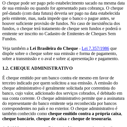
O cheque pode ser pago pelo estabelecimento sacado na mesma data
de sua emissão ou quando for apresentado para cobrança. O cheque
pré-datado (com data futura) deveria ser pago na data estabelecida
pelo emitente, mas, nada impede que o banco o pague antes, se
houver suficiente provisão de fundos. No caso de inexistência dos
fundos, o cheque terá tratamento de cheque sem fundos e poderá o
emitente ser inscrito no Cadastro de Emitentes de Cheques Sem
Fundos.
Veja também a
Lei Brasileira do Cheque
-
Lei 7.357/1986
que
dispõe sobre o cheque sobre sua emissão e forma de pagamento,
sobre a transmissão e o aval e sobre a| apresentação e pagamento.
1.2.
CHEQUE ADMINISTRATIVO
É cheque emitido por um banco contra ele mesmo em favor de
terceiro indicado por quem solicitou a sua emissão. A emissão do
cheque administrativo é geralmente solicitada por correntista do
banco, cujo valor, adicionado dos serviços cobrados, é debitado em
sua conta corrente. O cheque administrativo permite que a assinatura
do representante do banco emitente seja reconhecida por bancos
correspondentes no país e no exterior. O cheque administrativo é
também conhecido como
cheque emitido contra a própria caixa
,
cheque bancário
,
cheque de caixa
e
cheque de tesouraria
.