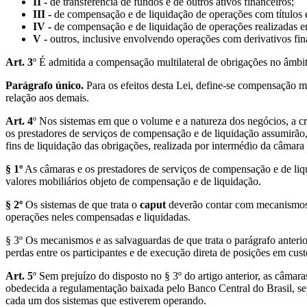
II -
de transferência de fundos e de outros ativos financeiros;
III -
de compensação e de liquidação de operações com títulos e
IV -
de compensação e de liquidação de operações realizadas em
V -
outros, inclusive envolvendo operações com derivativos fina
Art. 3
º É admitida a compensação multilateral de obrigações no âmb
Parágrafo único.
Para os efeitos desta Lei, define-se compensação mu
relação aos demais.
Art. 4
º Nos sistemas em que o volume e a natureza dos negócios, a cr
os prestadores de serviços de compensação e de liquidação assumirão, 
fins de liquidação das obrigações, realizada por intermédio da câmara 
§ 1º
As câmaras e os prestadores de serviços de compensação e de liqui
valores mobiliários objeto de compensação e de liquidação.
§ 2º
Os sistemas de que trata o
caput
deverão contar com mecanismos 
operações neles compensadas e liquidadas.
§ 3º Os mecanismos e as salvaguardas de que trata o parágrafo anteri
perdas entre os participantes e de execução direta de posições em custó
Art. 5
º Sem prejuízo do disposto no § 3º do artigo anterior, as câma
obedecida a regulamentação baixada pelo Banco Central do Brasil, sep
cada um dos sistemas que estiverem operando.