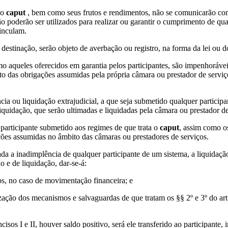
 o
caput
, bem como seus frutos e rendimentos, não se comunicarão com
o poderão ser utilizados para realizar ou garantir o cumprimento de qu
inculam.
 destinação, serão objeto de averbação ou registro, na forma da lei ou 
mo aqueles oferecidos em garantia pelos participantes, são impenhorávei
nto das obrigações assumidas pela própria câmara ou prestador de serviç
ência ou liquidação extrajudicial, a que seja submetido qualquer partic
quidação, que serão ultimadas e liquidadas pela câmara ou prestador de
 participante submetido aos regimes de que trata o
caput
, assim como os
ções assumidas no âmbito das câmaras ou prestadores de serviços.
icada a inadimplência de qualquer participante de um sistema, a liquida
 e de liquidação, dar-se-á:
sos, no caso de movimentação financeira; e
ização dos mecanismos e salvaguardas de que tratam os §§ 2º e 3º do art.
isos I e II, houver saldo positivo, será ele transferido ao participante, 