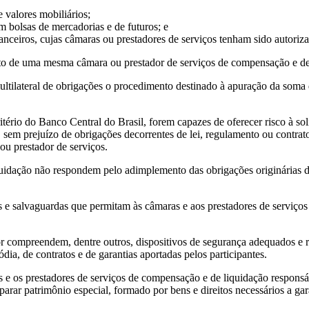
 valores mobiliários;
 bolsas de mercadorias e de futuros; e
nceiros, cujas câmaras ou prestadores de serviços tenham sido autoriza
ito de uma mesma câmara ou prestador de serviços de compensação e de
ltilateral de obrigações o procedimento destinado à apuração da soma d
itério do Banco Central do Brasil, forem capazes de oferecer risco à so
sem prejuízo de obrigações decorrentes de lei, regulamento ou contrato,
ou prestador de serviços.
dação não respondem pelo adimplemento das obrigações originárias do em
e salvaguardas que permitam às câmaras e aos prestadores de serviços 
or compreendem, dentre outros, dispositivos de segurança adequados e r
dia, de contratos e de garantias aportadas pelos participantes.
ras e os prestadores de serviços de compensação e de liquidação respon
arar patrimônio especial, formado por bens e direitos necessários a g