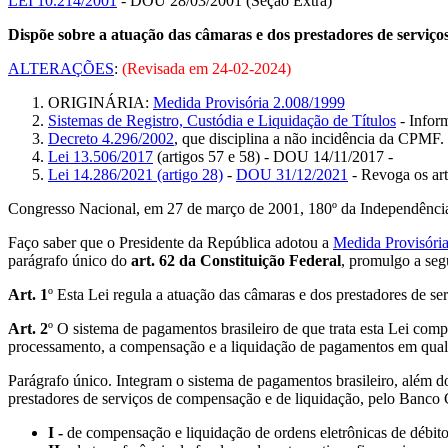
LEI 10.214/2001
- DOU 28/03/2001 (Seção Extra)
Dispõe sobre a atuação das câmaras e dos prestadores de serviços
ALTERAÇÕES
:
(Revisada em
24-02-2024
)
ORIGINÁRIA:
Medida Provisória 2.008/1999
Sistemas de Registro, Custódia e Liquidação de Títulos
- Infor
Decreto 4.296/2002
, que disciplina a não incidência da CPMF.
Lei 13.506/2017
(artigos 57 e 58) - DOU 14/11/2017 -
Lei 14.286/2021 (artigo 28)
-
DOU 31/12/2021
- Revoga os art
Congresso Nacional, em 27 de março de 2001, 180º da Independência
Faço saber que o Presidente da República adotou a
Medida Provisória
parágrafo único do
art. 62 da Constituição Federal
, promulgo a seg
Art. 1
º Esta Lei regula a atuação das câmaras e dos prestadores de s
Art. 2
º O sistema de pagamentos brasileiro de que trata esta Lei comp
processamento, a compensação e a liquidação de pagamentos em qual
Parágrafo único. Integram o sistema de pagamentos brasileiro, além d
prestadores de serviços de compensação e de liquidação, pelo Banco 
I -
de compensação e liquidação de ordens eletrônicas de débito 