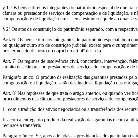
§ 1º Os bens e direitos integrantes do patrimônio especial de que trata
câmara ou prestador de serviços de compensação e de liquidação, e nã
compensação e de liquidação em sistema estranho àquele ao qual se v
§ 2º Os atos de constituição do patrimônio separado, com a respectiva
Art. 6
º Os bens e direitos integrantes do patrimônio especial, bem co
ou qualquer outro ato de constrição judicial, exceto para o cumprime
nos termos do disposto no
caput
do art. 4º desta Lei.
Art. 7
º Os regimes de insolvência civil, concordata, intervenção, fal
âmbito das câmaras ou prestadores de serviços de compensação e de li
Parágrafo único. O produto da realização das garantias prestadas pelo
compensação ou liquidação, serão destinados à liquidação das obriga
Art. 8
º Nas hipóteses de que trata o artigo anterior, ou quando verif
procedimentos das câmaras ou prestadores de serviços de compensação
I - com a tradição dos ativos negociados ou a transferência dos recur
II - com a entrega do produto da realização das garantias e com a util
recursos a transferir.
Parágrafo único. Se, após adotadas as providências de que tratam os inc