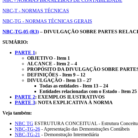
NBC - NORMAS BRASILEIRAS DE CONTABILIDADE
NBC-T - NORMAS TÉCNICAS
NBC-TG - NORMAS TÉCNICAS GERAIS
NBC-TG-05 (R3)
– DIVULGAÇÃO SOBRE PARTES RELAC
SUMÁRIO:
PARTE 1
:
OBJETIVO - Item 1
ALCANCE - Item 2 – 4
PROPÓSITO DA DIVULGAÇÃO SOBRE PARTES R
DEFINIÇÕES - Item 9 – 12
DIVULGAÇÃO - Item 13 – 27
Todas as entidades - Item 13 – 24
Entidades relacionadas com o Estado - Item 25
PARTE 2
: EXEMPLOS ILUSTRATIVOS
PARTE 3
: NOTA EXPLICATIVA À NORMA
Veja também:
NBC TG
ESTRUTURA CONCEITUAL - Estrutura Conceitual par
NBC-TG-26
- Apresentação das Demonstrações Contábeis
NBC-TG-21
- Demonstração Intermediária