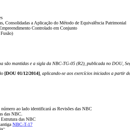
es
as, Consolidadas a Aplicação do Método de Equivalência Patrimonial
m Empreendimento Controlado em Conjunto
 Fusão)
rma são mantidas e a sigla da NBC-TG-05 (R2), publicada no DOU, Seç
ão
[DOU 01/12/2014]
, aplicando-se aos exercícios iniciados a partir d
 número ao lado identificará as Revisões das NBC
las das NBC.
 Estrutura das NBC
antiga
NBC-T-17
NBC.