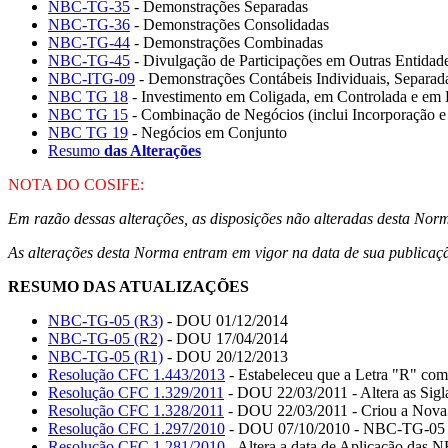
NBC-TG-35
- Demonstrações Separadas
NBC-TG-36
- Demonstrações Consolidadas
NBC-TG-44
- Demonstrações Combinadas
NBC-TG-45
- Divulgação de Participações em Outras Entidad
NBC-ITG-09
- Demonstrações Contábeis Individuais, Separad
NBC TG 18
- Investimento em Coligada, em Controlada e e
NBC TG 15
- Combinação de Negócios (inclui Incorporação e
NBC TG 19
- Negócios em Conjunto
Resumo
das Alterações
NOTA DO COSIFE:
Em razão dessas alterações, as disposições não alteradas desta No
As alterações desta Norma entram em vigor na data de sua publicaç
RESUMO DAS ATUALIZAÇÕES
NBC-TG-05 (R3)
- DOU 01/12/2014
NBC-TG-05 (R2)
- DOU 17/04/2014
NBC-TG-05 (R1)
- DOU 20/12/2013
Resolução CFC 1.443/2013
- Estabeleceu que a Letra "R" com
Resolução CFC 1.329/2011
- DOU 22/03/2011 - Altera as Sig
Resolução CFC 1.328/2011
- DOU 22/03/2011 - Criou a Nova
Resolução CFC 1.297/2010
- DOU 07/10/2010 - NBC-TG-05 
Resolução CFC 1.281/2010
- Altera a data de Aplicação das 