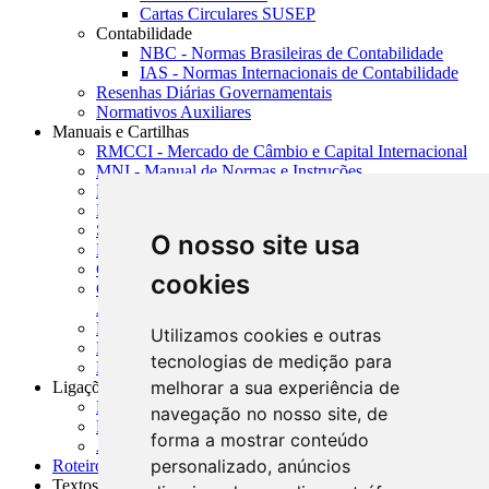
Cartas Circulares SUSEP
Contabilidade
NBC - Normas Brasileiras de Contabilidade
IAS - Normas Internacionais de Contabilidade
Resenhas Diárias Governamentais
Normativos Auxiliares
Manuais e Cartilhas
RMCCI - Mercado de Câmbio e Capital Internacional
MNI - Manual de Normas e Instruções
MTVM - Manual de Títulos e Valores Mobiliários
MCR - Manual de Crédito Rural
SISORF - Manual de Organização do SFN
O nosso site usa
MASUP - Manual de Supervisão Bancária
CADOC - Catálogo de Documentos
cookies
CNAE-CONCLA - Classificação Nacional de
Atividades Econômicas
PMF - Cartilhas do BCB
Utilizamos cookies e outras
Manuais Auxiliares do BCB e Cosif-e
tecnologias de medição para
Resenhas Diárias Governamentais
melhorar a sua experiência de
Ligações Externas
Links Úteis
navegação no nosso site, de
Presidência da República
forma a mostrar conteúdo
Agências Nacionais Reguladoras
personalizado, anúncios
Roteiros para Estudos
Textos