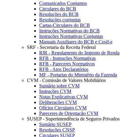
Comunicados Conjuntos
Circulares do BCB
Resoluções do BCB
Resoluções conjuntas
Cartas-Circulares do BCB
Instruções Normativas do BCB
Instruções Normativas Conjuntas
Manuais Auxiliares do BCB e Cosif-e
SRF - Secretaria da Receita Federal
RIR - Regulamento do Imposto de Renda
RFB - Instruções Normativas
RFB - Pareceres Normativos
RFB - Atos Declaratórios
MF - Portarias do Ministério da Fazenda
CVM - Comissão de Valores Mobiliários
Sumário sobre CVM
Instruções CVM
Notas Explicativas CVM
Deliberações CVM
Ofícios Circulares CVM
Pareceres de Orientação CVM
SUSEP - Superintendência de Seguros Privados
Sumário SUSEP
Resoluções CNSP
Circulares SUSEP