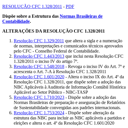
RESOLUÇÃO CFC 1.328/2011
-
PDF
Dispõe sobre a Estrutura das
Normas Brasileiras de
Contabilidade
.
ALTERAÇÕES DA RESOLUÇÃO CFC 1.328/2011
Resolução CFC 1.329/2011
que altera a sigla e a numeração
de normas, interpretações e comunicados técnicos aprovados
pelo CFC - Conselho Federal de Contabilidade.
Resolução CFC 1.443/2013
que inclui nesta Resolução CFC
1.328/2011 o inciso IV do artigo 7º.
Resolução CFC 1.548/2018
- Revoga o inciso IV do Art. 7º e
acrescenta o Art. 7-A à Resolução CFC 1.328/2011
Resolução CFC 1.601/2020
- Altera o inciso IX do Art. 4º da
Resolução CFC 1.328/2011, que dispõe sobre a adoção das
NBC Aplicáveis à Auditoria de Informação Contábil Histórica
Aplicável ao Setor Público - NBC-TASP
Resolução CFC 1.710/2023
- Dispõe sobre a adoção das
Normas Brasileiras de preparação e asseguração de Relatórios
de Sustentabilidade convergidas aos padrões internacionais.
Resolução CFC 1.753/2024
- Dispõe sobre alteração da
estrutura das NBC para incluir as NBC aplicáveis a partidos e
eleições e altera o art. 4º da Resolução CFC 1.601/2020