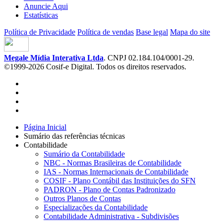
Anuncie Aqui
Estatísticas
Política de Privacidade
Política de vendas
Base legal
Mapa do site
Megale Mídia Interativa Ltda
. CNPJ 02.184.104/0001-29.
©1999-2026 Cosif-e Digital. Todos os direitos reservados.
Página Inicial
Sumário das referências técnicas
Contabilidade
Sumário da Contabilidade
NBC - Normas Brasileiras de Contabilidade
IAS - Normas Internacionais de Contabilidade
COSIF - Plano Contábil das Instituições do SFN
PADRON - Plano de Contas Padronizado
Outros Planos de Contas
Especializações da Contabilidade
Contabilidade Administrativa - Subdivisões