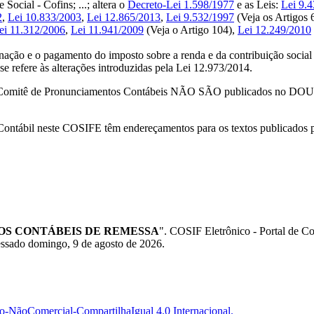
ocial - Cofins; ...; altera o
Decreto-Lei 1.598/1977
e as Leis:
Lei 9.
2
,
Lei 10.833/2003
,
Lei 12.865/2013
,
Lei 9.532/1997
(Veja os Artigos 
ei 11.312/2006
,
Lei 11.941/2009
(Veja o Artigo 104),
Lei 12.249/2010
ação e o pagamento do imposto sobre a renda e da contribuição social so
se refere às alterações introduzidas pela Lei 12.973/2014.
omitê de Pronunciamentos Contábeis NÃO SÃO publicados no DOU - 
o Contábil neste COSIFE têm endereçamentos para os textos publicados
TOS CONTÁBEIS DE REMESSA
". COSIF Eletrônico - Portal de
essado domingo, 9 de agosto de 2026.
-NãoComercial-CompartilhaIgual 4.0 Internacional.