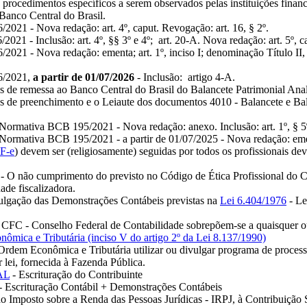
 procedimentos específicos a serem observados pelas instituições financ
Banco Central do Brasil.
021 - Nova redação: art. 4º, caput. Revogação: art. 16, § 2º.
21 - Inclusão: art. 4º, §§ 3º e 4º; art. 20-A. Nova redação: art. 5º, capu
1 - Nova redação: ementa; art. 1º, inciso I; denominação Título II, Capítu
6/2021,
a partir de 01/07/2026
- Inclusão: artigo 4-A.
 de remessa ao Banco Central do Brasil do Balancete Patrimonial Analí
es de preenchimento e o Leiaute dos documentos 4010 - Balancete e Bal
 Normativa BCB 195/2021 - Nova redação: anexo. Inclusão: art. 1º, § 5
 Normativa BCB 195/2021 - a partir de 01/07/2025 - Nova redação: ementa
F-e
) devem ser (religiosamente) seguidas por todos os profissionais d
- O não cumprimento do previsto no Código de Ética Profissional do Co
ade fiscalizadora.
ulgação das Demonstrações Contábeis previstas na
Lei 6.404/1976
- Le
 CFC - Conselho Federal de Contabilidade sobrepõem-se a quaisquer ou
ica e Tributária (inciso V do artigo 2º da Lei 8.137/1990)
 Ordem Econômica e Tributária utilizar ou divulgar programa de proces
r lei, fornecida à Fazenda Pública.
AL
- Escrituração do Contribuinte
- Escrituração Contábil + Demonstrações Contábeis
iva ao Imposto sobre a Renda das Pessoas Jurídicas - IRPJ, à Contribuiç