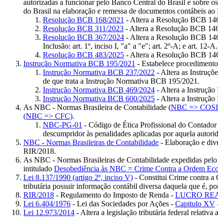
autorizadas a funcionar pelo Banco Central do Brasil e sobre os
do Brasil na elaboração e remessa de documentos contábeis ao 
Resolução BCB 168/2021
- Altera a Resolução BCB 146/2
Resolução BCB 311/2023
- Altera a Resolução BCB 146/20
Resolução BCB 367/2024
- Altera a Resolução BCB 146/202
Inclusão: art. 1º, inciso I, "a" a "e"; art. 2º-A; e art. 12-A.
Resolução BCB 483/2025
- Altera a Resolução BCB 14
Instrução Normativa BCB 195/2021
- Estabelece procedimentos
Instrução Normativa BCB 237/2022
- Altera as Instruçõ
de que trata a Instrução Normativa BCB 195/2021.
Instrução Normativa BCB 469/2024
- Altera a Instrução
Instrução Normativa BCB 600/2025
- Altera a Instrução
As NBC - Normas Brasileira de Contabilidade (
NBC => COSI
(NBC => CFC)
.
NBC-PG-01
- Código de Ética Profissional do Contador 
descumpridor às penalidades aplicadas por aquela autorid
NBC - Normas Brasileiras de Contabilidade
- Elaboração e div
RIR/2018.
As NBC - Normas Brasileiras de Contabilidade expedidas pelo
intitulado
Desobediência às NBC = Crime Contra a Ordem Econôm
Lei 8.137/1990 (artigo 2º, inciso V)
- Constitui Crime contra a
tributária possuir informação contábil diversa daquela que é, po
RIR/2018
- Regulamento do Imposto de Renda -
LUCRO RE
Lei 6.404/1976
- Lei das Sociedades por Ações -
Capitulo XV
Lei 12.973/2014
- Altera a legislação tributária federal relat