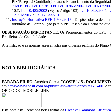
PIS/Pasep e à Contribuição para o Financiamento da Seguridade S
7.689/1988
,
Lei 9.718/1998
,
Lei 10.865/2004
,
Lei 10.637/200
102),
Lei 10.485/2002
(Veja o Artigo 103),
Lei 10.893/2004
,
L
12.716/2012
e
Lei 12.844/2013
.
Instrução Normativa RFB 1.700/2017
- Dispõe sobre a determin
tributário da Contribuição para o PIS/Pasep e da Cofins no que 
OBSERVAÇÃO IMPORTANTE:
Os Pronunciamentos do CPC - C
Brasileiras de Contabilidade.
A legislação e as normas apresentadas nas diversas páginas do Plan
NOTA BIBLIOGRÁFICA
PARADA FILHO
, Américo Garcia. "
COSIF 1.15 - DOCUMEN
em
https://www.cosif.com.br/publica.asp?arquivo=cosife1-15-00
. Ac
QR CODE - MOBILE LINK
Esta obra está licenciada pelas regras da
Creative Commons Atribuição