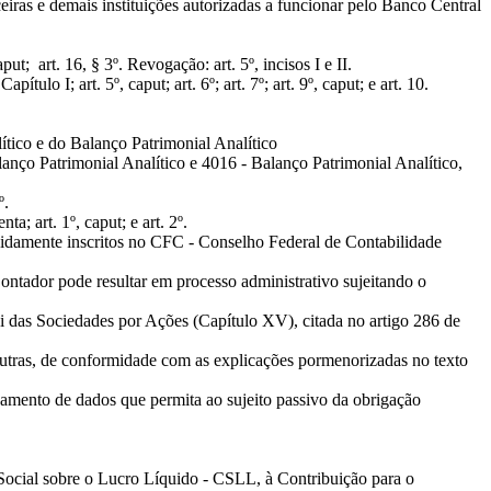
eiras e demais instituições autorizadas a funcionar pelo Banco Central
t; art. 16, § 3º. Revogação: art. 5º, incisos I e II.
lo I; art. 5º, caput; art. 6º; art. 7º; art. 9º, caput; e art. 10.
tico e do Balanço Patrimonial Analítico
anço Patrimonial Analítico e 4016 - Balanço Patrimonial Analítico,
º.
; art. 1º, caput; e art. 2º.
evidamente inscritos no CFC - Conselho Federal de Contabilidade
ntador pode resultar em processo administrativo sujeitando o
i das Sociedades por Ações (Capítulo XV), citada no artigo 286 de
tras, de conformidade com as explicações pormenorizadas no texto
samento de dados que permita ao sujeito passivo da obrigação
ão Social sobre o Lucro Líquido - CSLL, à Contribuição para o