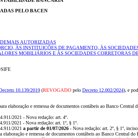
CONTABILIDADE BANCÁRIA
LADAS PELO BACEN
 E DEMAIS AUTORIZADAS
RCIO, ÀS INSTITUIÇÕES DE PAGAMENTO, ÀS SOCIEDADE
VALORES MOBILIÁRIOS E ÀS SOCIEDADES CORRETORAS D
COSIFE
Decreto 10.139/2019
(
REVOGADO
pelo
Decreto 12.002/2024
), e po
 para elaboração e remessa de documentos contábeis ao Banco Central do 
.911/2021 - Nova redação: art. 4º.
911/2021 - Nova redação: art. 1º, § 1º.
 4.911/2021
a partir de 01/07/2026
- Nova redação: art. 2º, § 1º, incisos 
ara elaboração e remessa de documentos contábeis ao Banco Central do B