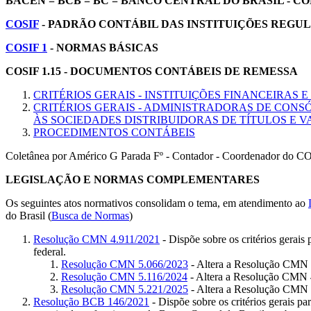
BACEN = BCB = BC = BANCO CENTRAL DO BRASIL - 
COSIF
- PADRÃO CONTÁBIL DAS INSTITUIÇÕES REGU
COSIF 1
- NORMAS BÁSICAS
COSIF 1.15 - DOCUMENTOS CONTÁBEIS DE REMESSA
CRITÉRIOS GERAIS - INSTITUIÇÕES FINANCEIRAS
CRITÉRIOS GERAIS - ADMINISTRADORAS DE CONSÓ
ÀS SOCIEDADES DISTRIBUIDORAS DE TÍTULOS E 
PROCEDIMENTOS CONTÁBEIS
Coletânea por Américo G Parada Fº - Contador - Coordenador do 
LEGISLAÇÃO E NORMAS COMPLEMENTARES
Os seguintes atos normativos consolidam o tema, em atendimento ao
do Brasil (
Busca de Normas
)
Resolução CMN 4.911/2021
- Dispõe sobre os critérios gerais
federal.
Resolução CMN 5.066/2023
- Altera a Resolução CMN 4
Resolução CMN 5.116/2024
- Altera a Resolução CMN 4.
Resolução CMN 5.221/2025
- Altera a Resolução CMN
Resolução BCB 146/2021
- Dispõe sobre os critérios gerais p