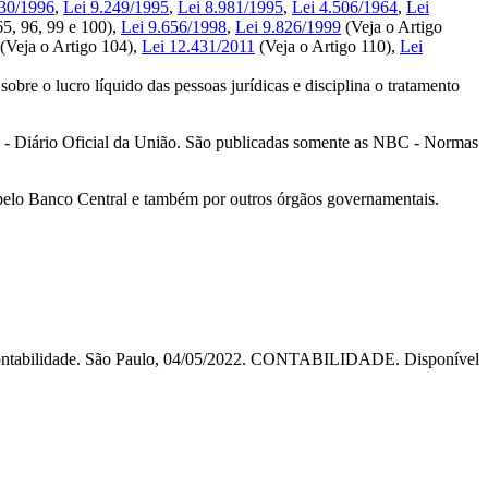
430/1996
,
Lei 9.249/1995
,
Lei 8.981/1995
,
Lei 4.506/1964
,
Lei
65, 96, 99 e 100),
Lei 9.656/1998
,
Lei 9.826/1999
(Veja o Artigo
(Veja o Artigo 104),
Lei 12.431/2011
(Veja o Artigo 110),
Lei
bre o lucro líquido das pessoas jurídicas e disciplina o tratamento
Diário Oficial da União. São publicadas somente as NBC - Normas
 pelo Banco Central e também por outros órgãos governamentais.
 Contabilidade. São Paulo, 04/05/2022. CONTABILIDADE. Disponível