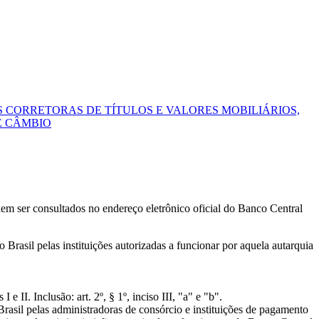
S CORRETORAS DE TÍTULOS E VALORES MOBILIÁRIOS,
E CÂMBIO
dem ser consultados no endereço eletrônico oficial do Banco Central
Brasil pelas instituições autorizadas a funcionar por aquela autarquia
I e II. Inclusão: art. 2º, § 1º, inciso III, "a" e "b".
rasil pelas administradoras de consórcio e instituições de pagamento