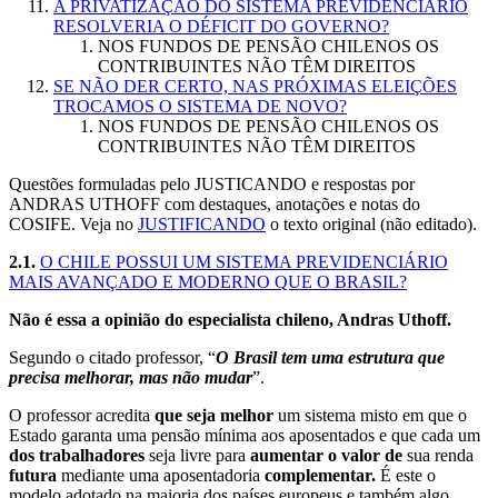
A PRIVATIZAÇÃO DO SISTEMA PREVIDENCIÁRIO
RESOLVERIA O DÉFICIT DO GOVERNO?
NOS FUNDOS DE PENSÃO CHILENOS OS
CONTRIBUINTES NÃO TÊM DIREITOS
SE NÃO DER CERTO, NAS PRÓXIMAS ELEIÇÕES
TROCAMOS O SISTEMA DE NOVO
?
NOS FUNDOS DE PENSÃO CHILENOS OS
CONTRIBUINTES NÃO TÊM DIREITOS
Questões formuladas pelo JUSTICANDO e respostas por
ANDRAS UTHOFF com destaques, anotações e notas do
COSIFE. Veja no
JUSTIFICANDO
o texto original (não editado).
2.1.
O CHILE POSSUI UM SISTEMA PREVIDENCIÁRIO
MAIS AVANÇADO E MODERNO QUE O BRASIL?
Não é essa a opinião do especialista chileno, Andras Uthoff.
Segundo o citado professor, “
O Brasil tem uma estrutura que
precisa melhorar, mas não mudar
”.
O professor acredita
que seja melhor
um sistema misto em que o
Estado garanta uma pensão mínima aos aposentados e que cada um
dos trabalhadores
seja livre para
aumentar o valor de
sua renda
futura
mediante uma aposentadoria
complementar.
É este o
modelo adotado na maioria dos países europeus e também algo