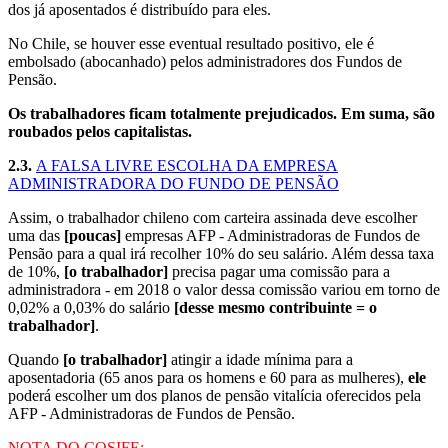
dos já aposentados é distribuído para eles.
No Chile, se houver esse eventual resultado positivo, ele é
embolsado (abocanhado) pelos administradores dos Fundos de
Pensão.
Os trabalhadores ficam totalmente prejudicados. Em suma, são
roubados pelos capitalistas.
2.3.
A FALSA LIVRE ESCOLHA DA EMPRESA
ADMINISTRADORA DO FUNDO DE PENSÃO
Assim, o trabalhador chileno com carteira assinada deve escolher
uma das
[poucas]
empresas AFP - Administradoras de Fundos de
Pensão para a qual irá recolher 10% do seu salário. Além dessa taxa
de 10%,
[o trabalhador]
precisa pagar uma comissão para a
administradora - em 2018 o valor dessa comissão variou em torno de
0,02% a 0,03% do salário
[desse mesmo contribuinte = o
trabalhador]
.
Quando
[o trabalhador]
atingir a idade mínima para a
aposentadoria (65 anos para os homens e 60 para as mulheres),
ele
poderá escolher um dos planos de pensão vitalícia oferecidos pela
AFP - Administradoras de Fundos de Pensão.
NOTA DO COSIFE: