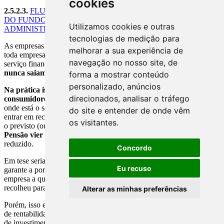
cookies
2.5.2.3.
FLUTUAÇÕES FINANCEIRAS, RENTABILIDADE
DO FUNDO E BOA ADMINISTRAÇÃO DA AFP -
Utilizamos cookies e outras
ADMINISTRADORAS DE FUNDOS DE PENSÃO
tecnologias de medição para
As empresas privadas que administram as pensões no Chile, como
melhorar a sua experiência de
toda empresa, visam o lucro, ou seja, o contrato de prestação de
navegação no nosso site, de
serviço financeiros criado por elas são elaborados para que
elas
nunca saiam no prejuízo
.
forma a mostrar conteúdo
personalizado, anúncios
Na prática isso significa que essas empresas repassam aos
direcionados, analisar o tráfego
consumidores todos os riscos do negócio:
se o fundo de pensão
onde está o seu dinheiro
for mal administrado
, se a economia
do site e entender de onde vêm
entrar em recessão, se as aplicações financeiras renderem menos que
os visitantes.
o previsto (ou mesmo
se a AFP - Administradoras de Fundos de
Pensão vier a falir
) o valor a ser recebido pelo consumidor será
reduzido.
Concordo
Em tese seria possível evitar esse prejuízo já que a lei chilena
Eu recuso
garante a portabilidade, isto é, permite ao consumidor que troque de
empresa a qualquer momento, levando consigo o dinheiro que já
recolheu para a aposentadoria.
Alterar as minhas preferências
Porém, isso exigiria que todo trabalhador acompanhasse os índices
de rentabilidade dos fundos, as flutuações do mercado, as carteiras
de investimentos etc - algo que na prática não acontece.