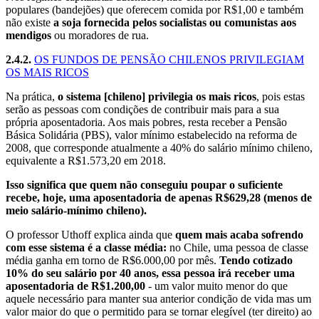
populares (bandejões) que oferecem comida por R$1,00 e também
não existe
a soja fornecida pelos socialistas ou comunistas aos
mendigos
ou moradores de rua.
2.4.2.
OS FUNDOS DE PENSÃO CHILENOS PRIVILEGIAM
OS MAIS RICOS
Na prática,
o sistema [chileno] privilegia os mais ricos
, pois estas
serão as pessoas com condições de contribuir mais para a sua
própria aposentadoria. Aos mais pobres, resta receber a Pensão
Básica Solidária (PBS), valor mínimo estabelecido na reforma de
2008, que corresponde atualmente a 40% do salário mínimo chileno,
equivalente a R$1.573,20 em 2018.
Isso significa que quem não conseguiu poupar o suficiente
recebe, hoje, uma aposentadoria de apenas R$629,28 (menos de
meio salário-mínimo chileno).
O professor Uthoff explica ainda que
quem mais acaba sofrendo
com esse sistema é a classe média:
no Chile, uma pessoa de classe
média ganha em torno de R$6.000,00 por mês.
Tendo cotizado
10% do seu salário por 40 anos, essa pessoa irá receber uma
aposentadoria de R$1.200,00
- um valor muito menor do que
aquele necessário para manter sua anterior condição de vida mas um
valor maior do que o permitido para se tornar elegível (ter direito) ao