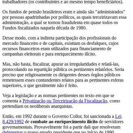
trabalhadores (os contribuintes e ao mesmo tempo beneficiários).
Os fundos de pensão brasileiros eram e ainda são "administrados"
por pessoas apadrinhadas por políticos, as quais terceirizavam essa
administração, a qual se tornou fraudulenta em quase todos os
Fundos fiscalizados naquela década de 1980.
Desse modo, com a indireta participação dos profissionais do
mercado financeiro e de capitais, existiam os desfalques, cujos
recursos financeiros eram utilizados para financiamento de
campanhas eleitorais e para enriquecimento ilícito.
Mas, não basta, fiscalizar, apurar as irregularidades e relatá-las,
protocolando na repartição pública os pertinentes relatórios. Seria
preciso que religiosamente os dirigentes desses órgãos públicos
remetessem esses contundentes relatos para as pertinentes esferas
superiores, o que geralmente não é feito.
Veja a legislação e as normas pertinentes no texto em que se
comenta a
Privatização ou Terceirização da Fiscalização
, como
pretendiam os neoliberais anarquistas.
Então, em 1992 durante o Governo Collor, foi sancionada a
Lei
8.429/1992
de
combate ao enriquecimento ilícito
de servidores
governamentais. Provavelmente foi a partir dali que resolveram
defenestrar
o nosso amado presidente que no início de 1990