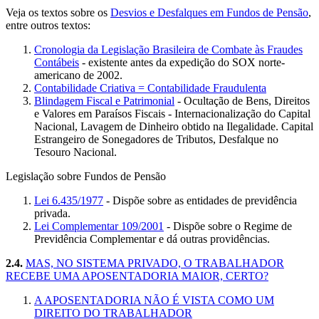
Veja os textos sobre os
Desvios e Desfalques em Fundos de Pensão
,
entre outros textos:
Cronologia da Legislação Brasileira de Combate às Fraudes
Contábeis
- existente antes da expedição do SOX norte-
americano de 2002.
Contabilidade Criativa = Contabilidade Fraudulenta
Blindagem Fiscal e Patrimonial
- Ocultação de Bens, Direitos
e Valores em Paraísos Fiscais - Internacionalização do Capital
Nacional, Lavagem de Dinheiro obtido na Ilegalidade. Capital
Estrangeiro de Sonegadores de Tributos, Desfalque no
Tesouro Nacional.
Legislação sobre Fundos de Pensão
Lei 6.435/1977
- Dispõe sobre as entidades de previdência
privada.
Lei Complementar 109/2001
- Dispõe sobre o Regime de
Previdência Complementar e dá outras providências.
2.4.
MAS, NO SISTEMA PRIVADO, O TRABALHADOR
RECEBE UMA APOSENTADORIA MAIOR, CERTO?
A APOSENTADORIA NÃO É VISTA COMO UM
DIREITO DO TRABALHADOR