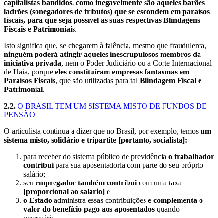
capitalistas bandidos,
como inegavelmente são aqueles
barões
ladrões
(sonegadores de tributos) que se escondem em paraísos
fiscais, para que seja possível as suas respectivas Blindagens
Fiscais e Patrimoniais
.
Isto significa que, se chegarem à falência, mesmo que fraudulenta,
ninguém poderá atingir aqueles inescrupulosos membros da
iniciativa privada
, nem o Poder Judiciário ou a Corte Internacional
de Haia, porque
eles constituíram empresas fantasmas em
Paraísos Fiscais
, que são utilizadas para tal
Blindagem Fiscal e
Patrimonial
.
2.2.
O BRASIL TEM UM SISTEMA MISTO DE FUNDOS DE
PENSÃO
O articulista continua a dizer que no Brasil, por exemplo, temos
um
sistema misto, solidário e tripartite [portanto, socialista]:
para receber do sistema público de previdência
o trabalhador
contribui
para sua aposentadoria com parte do seu próprio
salário;
seu
empregador também contribui
com uma taxa
[proporcional ao salário]
e
o Estado
administra essas contribuições
e
complementa o
valor do benefício pago aos aposentados
quando
necessário.