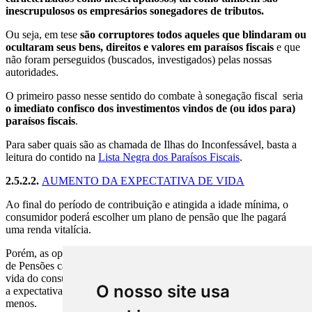
inescrupulosos os empresários sonegadores de tributos.
Ou seja, em tese
são corruptores todos aqueles que blindaram ou
ocultaram seus bens, direitos e valores em paraísos fiscais
e que
não foram perseguidos (buscados, investigados) pelas nossas
autoridades.
O primeiro passo nesse sentido do combate à sonegação fiscal seria
o imediato confisco dos investimentos vindos de (ou idos para)
paraísos fiscais
.
Para saber quais são as chamada de Ilhas do Inconfessável, basta a
leitura do contido na
Lista Negra dos Paraísos Fiscais
.
2.5.2.2.
AUMENTO DA EXPECTATIVA DE VIDA
A
o final do período de contribuição e atingida a idade mínima, o
consumidor poderá escolher um plano de pensão que lhe pagará
uma renda vitalícia.
Porém, as opções oferecidas pelas AFP - Administradoras de Fundos
de Pensões calculam o valor a ser pago com base na expectativa de
vida do consumidor. Se as condições de saúde do país melhorarem e
O nosso site usa
a expectativa de vida da população aumentar, o consumidor receberá
menos.