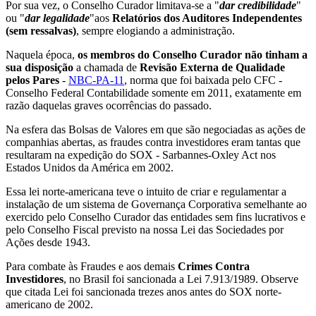
Por sua vez, o Conselho Curador limitava-se a "
dar credibilidade
"
ou "
dar legalidade
"aos
Relatórios dos Auditores Independentes
(sem ressalvas)
, sempre elogiando a administração.
Naquela época,
os membros do Conselho Curador não tinham a
sua disposição
a chamada de
Revisão Externa de Qualidade
pelos Pares
-
NBC-PA-11
, norma que foi baixada pelo CFC -
Conselho Federal Contabilidade somente em 2011, exatamente em
razão daquelas graves ocorrências do passado.
Na esfera das Bolsas de Valores em que são negociadas as ações de
companhias abertas, as fraudes contra investidores eram tantas que
resultaram na expedição do SOX - Sarbannes-Oxley Act nos
Estados Unidos da América em 2002.
Essa lei norte-americana teve o intuito de criar e regulamentar a
instalação de um sistema de Governança Corporativa semelhante ao
exercido pelo Conselho Curador das entidades sem fins lucrativos e
pelo Conselho Fiscal previsto na nossa Lei das Sociedades por
Ações desde 1943.
Para combate às Fraudes e aos demais
Crimes Contra
Investidores
, no Brasil foi sancionada a Lei 7.913/1989. Observe
que citada Lei foi sancionada trezes anos antes do SOX norte-
americano de 2002.