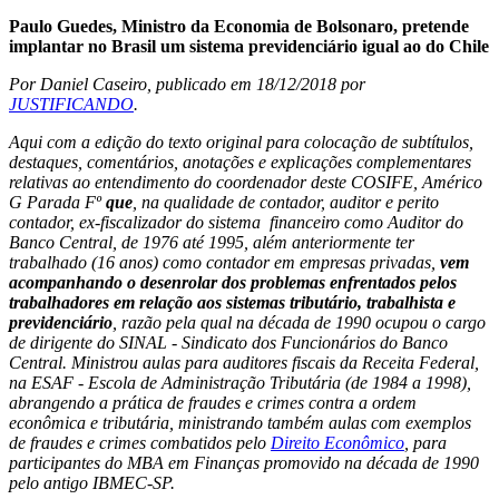
Paulo Guedes, Ministro da Economia de Bolsonaro, pretende
implantar no Brasil um sistema previdenciário igual ao do Chile
Por Daniel Caseiro, publicado em 18/12/2018 por
JUSTIFICANDO
.
Aqui com a edição do texto original para colocação de subtítulos,
destaques, comentários, anotações e explicações complementares
relativas ao entendimento do coordenador deste COSIFE, Américo
G Parada Fº
que
, na qualidade de contador, auditor e perito
contador, ex-fiscalizador do sistema financeiro como Auditor do
Banco Central, de 1976 até 1995, além anteriormente ter
trabalhado (16 anos) como contador em empresas privadas,
vem
acompanhando o desenrolar dos problemas enfrentados pelos
trabalhadores em relação aos sistemas tributário, trabalhista e
previdenciário
, razão pela qual na década de 1990 ocupou o cargo
de dirigente do SINAL - Sindicato dos Funcionários do Banco
Central. Ministrou aulas para auditores fiscais da Receita Federal,
na ESAF - Escola de Administração Tributária (de 1984 a 1998),
abrangendo a prática de fraudes e crimes contra a ordem
econômica e tributária, ministrando também aulas com exemplos
de fraudes e crimes combatidos pelo
Direito Econômico
, para
participantes do MBA em Finanças promovido na década de 1990
pelo antigo IBMEC-SP.