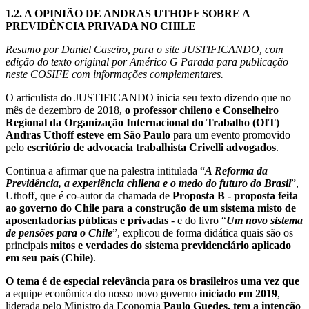
1.2.
A OPINIÃO DE ANDRAS UTHOFF SOBRE A
PREVIDÊNCIA PRIVADA NO CHILE
Resumo por Daniel Caseiro, para o site JUSTIFICANDO, com
edição do texto original por Américo G Parada para publicação
neste COSIFE com informações complementares.
O articulista do JUSTIFICANDO inicia seu texto dizendo que no
mês de dezembro de 2018,
o professor chileno e Conselheiro
Regional da Organização Internacional do Trabalho (OIT)
Andras Uthoff esteve em São Paulo
para um evento promovido
pelo
escritório de advocacia trabalhista Crivelli advogados
.
Continua a afirmar que na palestra intitulada “
A Reforma da
Previdência, a experiência chilena e o medo do futuro do Brasil
”,
Uthoff, que é co-autor da chamada de
Proposta B - proposta feita
ao governo do Chile para a construção de um sistema misto de
aposentadorias públicas e privadas
- e do livro “
Um novo sistema
de pensões para o Chile
”, explicou de forma didática quais são os
principais
mitos e verdades do sistema previdenciário aplicado
em seu país (Chile)
.
O tema é de especial relevância para os brasileiros uma vez que
a equipe econômica do nosso novo governo
iniciado em 2019
,
liderada pelo Ministro da Economia
Paulo Guedes, tem a intenção