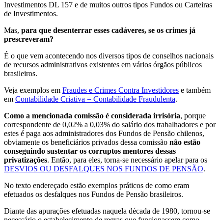
Investimentos DL 157 e de muitos outros tipos Fundos ou Carteiras
de Investimentos.
Mas,
para que desenterrar esses cadáveres, se os crimes já
prescreveram?
É o que vem acontecendo nos diversos tipos de conselhos nacionais
de recursos administrativos existentes em vários órgãos públicos
brasileiros.
Veja exemplos em
Fraudes e Crimes Contra Investidores
e também
em
Contabilidade Criativa = Contabilidade Fraudulenta
.
Como a mencionada comissão é considerada irrisória
, porque
correspondente de 0,02% a 0,03% do salário dos trabalhadores e por
estes é paga aos administradores dos Fundos de Pensão chilenos,
obviamente os beneficiários privados dessa comissão
não estão
conseguindo sustentar os corruptos mentores dessas
privatizações
. Então, para eles, torna-se necessário apelar para os
DESVIOS OU DESFALQUES NOS FUNDOS DE PENSÃO
.
No texto endereçado estão exemplos práticos de como eram
efetuados os desfalques nos Fundos de Pensão brasileiros.
Diante das apurações efetuadas naquela década de 1980, tornou-se
necessário o estabelecimento de regras que funcionassem como