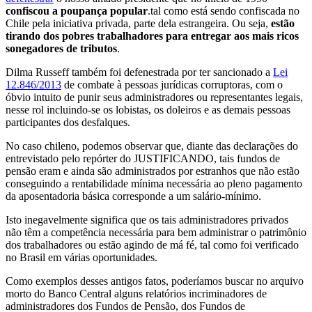
confiscou a poupança popular
.tal como está sendo confiscada no
Chile pela iniciativa privada, parte dela estrangeira. Ou seja,
estão
tirando dos pobres trabalhadores para entregar aos mais ricos
sonegadores de tributos
.
Dilma Russeff também foi defenestrada por ter sancionado a
Lei
12.846/2013
de combate à pessoas jurídicas corruptoras, com o
óbvio intuito de punir seus administradores ou representantes legais,
nesse rol incluindo-se os lobistas, os doleiros e as demais pessoas
participantes dos desfalques.
No caso chileno, podemos observar que, diante das declarações do
entrevistado pelo repórter do JUSTIFICANDO, tais fundos de
pensão eram e ainda são administrados por estranhos que não estão
conseguindo a rentabilidade mínima necessária ao pleno pagamento
da aposentadoria básica corresponde a um salário-mínimo.
Isto inegavelmente significa que os tais administradores privados
não têm a competência necessária para bem administrar o patrimônio
dos trabalhadores ou estão agindo de má fé, tal como foi verificado
no Brasil em várias oportunidades.
Como exemplos desses antigos fatos, poderíamos buscar no arquivo
morto do Banco Central alguns relatórios incriminadores de
administradores dos Fundos de Pensão, dos Fundos de