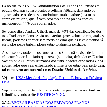
Lá no futuro, as AFP - Administradoras de Fundos de Pensão até
podem declarar-se insolventes e solicitar falência, deixando os
aposentados e os demais contribuintes (trabalhadores) na mais
completa miséria, que já vem acontecendo na prática com os
mencionados 44% dos aposentados.
Se, como disse Andras Uthoff, mais de 70% das contribuições dos
trabalhadores chilenos estão no exterior, provavelmente em paraísos
fiscais, podemos afirmar sem medo de errar que os investimentos já
efetuados pelos trabalhadores estão totalmente perdidos.
Assim sendo, poderíamos supor que no Chile não existe de fato um
eficiente Poder Judiciário que possa (ou queira) defender os Direitos
Sociais ou os Direitos Humanos dos trabalhadores espoliados e dos
aposentados que vêm enfrentando a miséria ou estão bem perto dela,
tal como vem acontecendo nos Estados Unidos da América
.
Veja em .
USA: Metade da População Está na Pobreza ou Próxima
Dela
.
Vejamos a seguir outros fatores apontados pelo professor
Andras
Uthoff
, segundo o site
JUSTIFICANDO
.
2.5.2.
REGRAS BÁSICAS DOS PRIVADOS PLANOS
PREVIDENCIÁRIOS CHILENOS