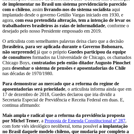
de implementar no Brasil um sistema previdenciário parecido
com o chileno
, assim
livrando-nos do sistema socialista
aqui
implantado desde o governo Getúlio Vargas iniciado em 1930, e
agora,
com essa pretendida alteração, tem a intenção de levar os
trabalhadores brasileiros às raias de informalidade
, conforme o
desejado pelo nosso Presidente empossado em 2019.
O articulista com semelhantes palavras deixa claro que a decisão
[brasileira, para ser aplicada durante o Governo Bolsonaro,
não surpreende]
já que o próprio
Guedes participou da equipe
de consultores
formados na Universidade de Chicago, os chamados
Chicago Boys,
contratados pelo então ditador Augusto Pinochet
para
desenhar o sistema de pensões e aposentadorias do Chile
nas décadas de 1970/1980.
Para demonstrar ao mercado que a reforma do regime de
aposentadorias será prioridade
, o articulista informa ainda que em
17 de dezembro de 2018, Guedes declarou que iria dividir a
Secretaria Especial de Previdência e Receita Federal em duas. E,
continua afirmando:
Mais ampla e radical que a reforma da previdência proposta
por Michel Temer
, a
Proposta de Emenda Constitucional nº 287
,
com forte viés ideológico neoliberal, torna possível
a implantação
no Brasil daquele modelo chileno, que mudaria por completo a